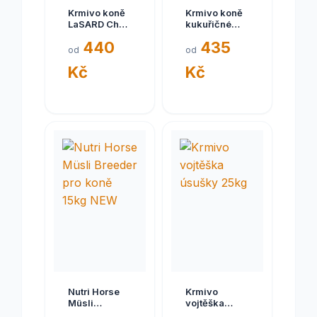
Krmivo koně
Krmivo koně
LaSARD Chov
kukuřičné
20kg
vločky 15kg
440
435
od
od
Kč
Kč
Nutri Horse
Krmivo
Müsli
vojtěška
Breeder pro
úsušky 25kg