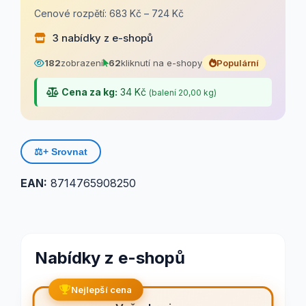
Cenové rozpětí: 683 Kč – 724 Kč
3 nabídky z e-shopů
182
zobrazení
62
kliknutí na e-shopy
Populární
Cena za kg:
34 Kč
(balení 20,00 kg)
⚖️
+ Srovnat
EAN:
8714765908250
Nabídky z e-shopů
Nejlepší cena