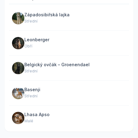
Západosibiřská lajka
Střední
Leonberger
Obří
Belgický ovčák – Groenendael
Střední
Basenji
Střední
Lhasa Apso
Malé