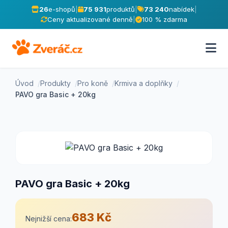
26
e-shopů
|
75 931
produktů
|
73 240
nabídek
|
Ceny aktualizované denně
|
100 % zdarma
Úvod
Produkty
Pro koně
Krmiva a doplňky
PAVO gra Basic + 20kg
PAVO gra Basic + 20kg
683 Kč
Nejnižší cena: