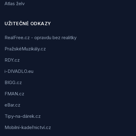
Atlas želv
UŽITEČNÉ ODKAZY
RealFree.cz - opravdu bez realitky
PražskéMuzikály.cz
RDY.cz
i-DIVADLO.eu
BIGG.cz
FMAN.cz
eBar.cz
Tipy-na-dárek.cz
Mobilní-kadeřnictví.cz