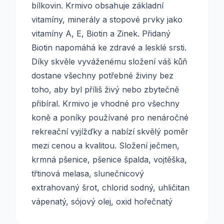
bílkovin. Krmivo obsahuje základní
vitamíny, minerály a stopové prvky jako
vitamíny A, E, Biotin a Zinek. Přidaný
Biotin napomáhá ke zdravé a lesklé srsti.
Díky skvěle vyváženému složení váš kůň
dostane všechny potřebné živiny bez
toho, aby byl příliš živý nebo zbytečně
přibíral. Krmivo je vhodné pro všechny
koně a poníky používané pro nenáročné
rekreační vyjížďky a nabízí skvělý poměr
mezi cenou a kvalitou. Složení ječmen,
krmná pšenice, pšenice špalda, vojtěška,
třtinová melasa, slunečnicový
extrahovaný šrot, chlorid sodný, uhličitan
vápenatý, sójový olej, oxid hořečnatý