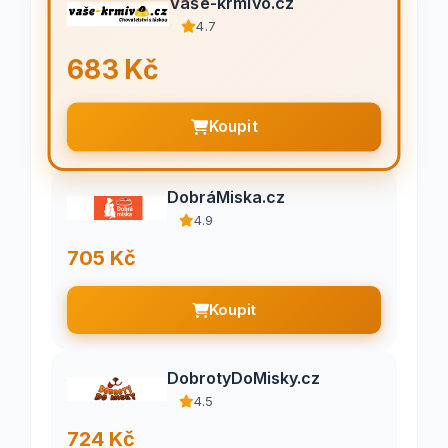
Vaše-krmivo.cz
4.7
683 Kč
Koupit
DobráMiska.cz
4.9
705 Kč
Koupit
DobrotyDoMisky.cz
4.5
724 Kč