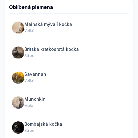
Oblíbená plemena
Mainská mývalí kočka
Velké
Britská krátkosrstá kočka
Střední
Savannah
Velké
Munchkin
Malé
Bombajská kočka
Střední