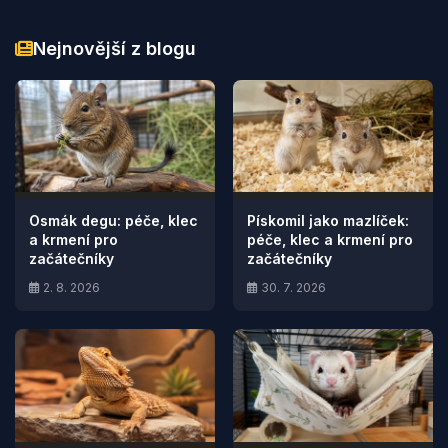
Nejnovější z blogu
Osmák degu: péče, klec
Pískomil jako mazlíček:
a krmení pro
péče, klec a krmení pro
začátečníky
začátečníky
2. 8. 2026
30. 7. 2026