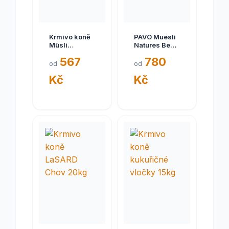
Krmivo koně
PAVO Muesli
Müsli
Natures Best
Besterly Dyna
15kg
567
780
Mix 20kg
od
od
Kč
Kč