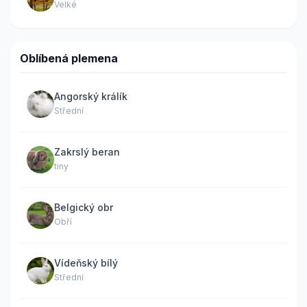
Velké
Oblíbená plemena
Angorský králík
Střední
Zakrslý beran
tiny
Belgický obr
Obří
Vídeňský bílý
Střední