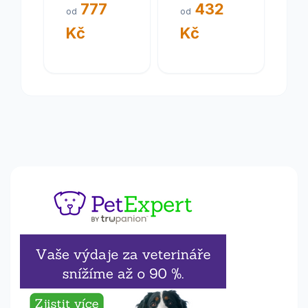
777
432
koně 15kg
od
od
NEW
Kč
Kč