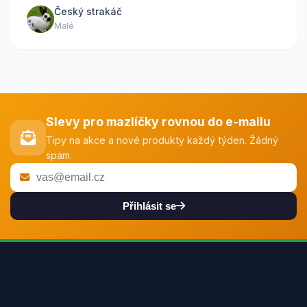
Český strakáč
Malé
Slevy pro mazlíčky rovnou do e-mailu
Tipy na akce a nové produkty každý týden. Žádný
spam.
Přihlásit se