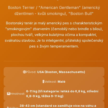
Boston Terrier / "American Gentleman" (americký
džentlmen - kvůli smokingu), "Boston Bull"
Bostonský teriér je malý americký pes s charakteristickým
"smokingovým" zbarvením (černobílý nebo brindle s bílou),
plochou tváří, velkýma kulatýma očima a kompaktní,
svalnatou stavbou. Je to inteligentní, přátelský společenský
pes s živým temperamentem.
Původ:
USA (Boston, Massachusetts)
Velikost:
Malé
6-11 kg (tři kategorie: lehká do 6,8 kg, střední
Hmotnost:
6,8-9 kg, těžká 9-11 kg)
38-43 cm (standard se zaměřuje více na váhu a