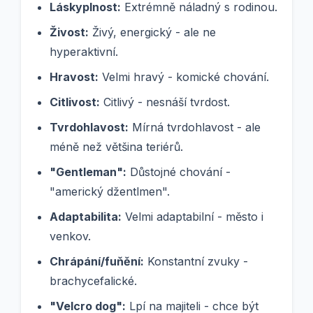
Láskyplnost:
Extrémně náladný s rodinou.
Živost:
Živý, energický - ale ne
hyperaktivní.
Hravost:
Velmi hravý - komické chování.
Citlivost:
Citlivý - nesnáší tvrdost.
Tvrdohlavost:
Mírná tvrdohlavost - ale
méně než většina teriérů.
"Gentleman":
Důstojné chování -
"americký džentlmen".
Adaptabilita:
Velmi adaptabilní - město i
venkov.
Chrápání/fuňění:
Konstantní zvuky -
brachycefalické.
"Velcro dog":
Lpí na majiteli - chce být