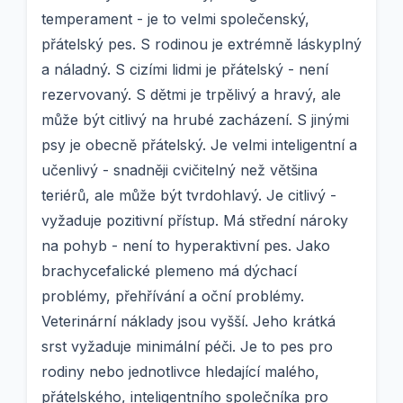
temperament - je to velmi společenský,
přátelský pes. S rodinou je extrémně láskyplný
a náladný. S cizími lidmi je přátelský - není
rezervovaný. S dětmi je trpělivý a hravý, ale
může být citlivý na hrubé zacházení. S jinými
psy je obecně přátelský. Je velmi inteligentní a
učenlivý - snadněji cvičitelný než většina
teriérů, ale může být tvrdohlavý. Je citlivý -
vyžaduje pozitivní přístup. Má střední nároky
na pohyb - není to hyperaktivní pes. Jako
brachycefalické plemeno má dýchací
problémy, přehřívání a oční problémy.
Veterinární náklady jsou vyšší. Jeho krátká
srst vyžaduje minimální péči. Je to pes pro
rodiny nebo jednotlivce hledající malého,
přátelského, inteligentního společníka pro