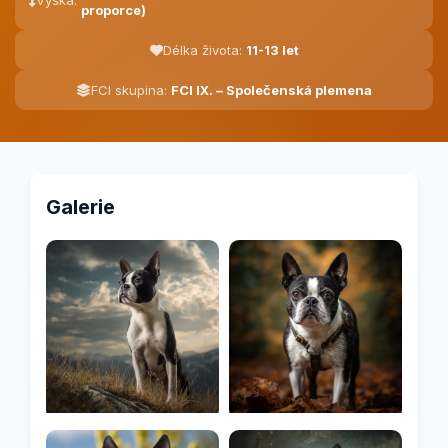
Výška:
proporce)
Délka života:
11-13 let
FCI skupina:
FCI IX. – Společenská plemena
Galerie