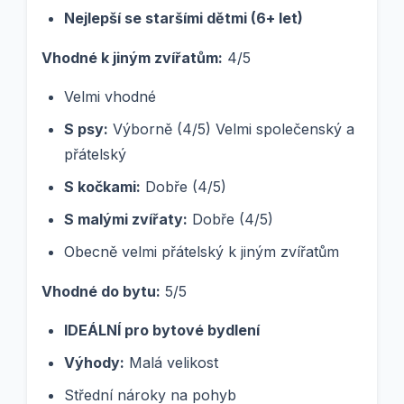
Nejlepší se staršími dětmi (6+ let)
Vhodné k jiným zvířatům:
4/5
Velmi vhodné
S psy:
Výborně (4/5) Velmi společenský a
přátelský
S kočkami:
Dobře (4/5)
S malými zvířaty:
Dobře (4/5)
Obecně velmi přátelský k jiným zvířatům
Vhodné do bytu:
5/5
IDEÁLNÍ pro bytové bydlení
Výhody:
Malá velikost
Střední nároky na pohyb