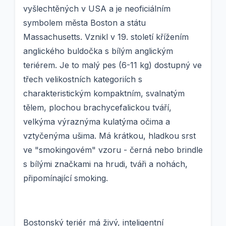
vyšlechtěných v USA a je neoficiálním
symbolem města Boston a státu
Massachusetts. Vznikl v 19. století křížením
anglického buldočka s bílým anglickým
teriérem. Je to malý pes (6-11 kg) dostupný ve
třech velikostních kategoriích s
charakteristickým kompaktním, svalnatým
tělem, plochou brachycefalickou tváří,
velkýma výraznýma kulatýma očima a
vztyčenýma ušima. Má krátkou, hladkou srst
ve "smokingovém" vzoru - černá nebo brindle
s bílými značkami na hrudi, tváři a nohách,
připomínající smoking.
Bostonský teriér má živý, inteligentní