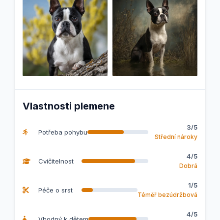
Vlastnosti plemene
3/5
Potřeba pohybu
Střední nároky
4/5
Cvičitelnost
Dobrá
1/5
Péče o srst
Téměř bezúdržbová
4/5
Vhodný k dětem