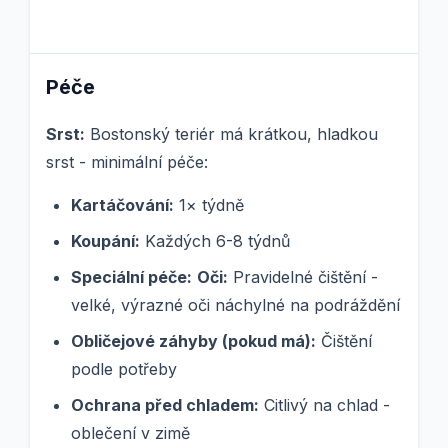
Péče
Srst:
Bostonský teriér má krátkou, hladkou
srst - minimální péče:
Kartáčování:
1× týdně
Koupání:
Každých 6-8 týdnů
Speciální péče:
Oči:
Pravidelné čištění -
velké, výrazné oči náchylné na podráždění
Obličejové záhyby (pokud má):
Čištění
podle potřeby
Ochrana před chladem:
Citlivý na chlad -
oblečení v zimě