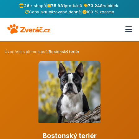
26
e-shopů
|
75 931
produktů
|
73 248
nabídek
|
Ceny aktualizované denně
|
100 % zdarma
Úvod
/
Atlas plemen psů
/
Bostonský teriér
Bostonský teriér