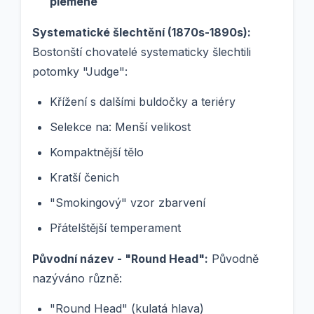
plemene
Systematické šlechtění (1870s-1890s):
Bostonští chovatelé systematicky šlechtili
potomky "Judge":
Křížení s dalšími buldočky a teriéry
Selekce na: Menší velikost
Kompaktnější tělo
Kratší čenich
"Smokingový" vzor zbarvení
Přátelštější temperament
Původní název - "Round Head":
Původně
nazýváno různě:
"Round Head" (kulatá hlava)