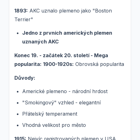
1893:
AKC uznalo plemeno jako "Boston
Terrier"
Jedno z prvních amerických plemen
uznaných AKC
Konec 19. - začátek 20. století - Mega
popularita:
1900-1920s:
Obrovská popularita
Důvody:
Americké plemeno - národní hrdost
"Smokingový" vzhled - elegantní
Přátelský temperament
Vhodná velikost pro město
1915:
Nejvíc registrovaných plemen v USA