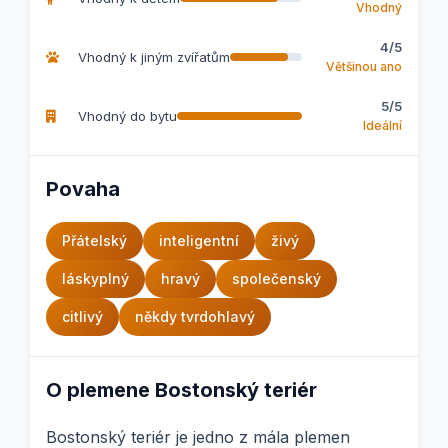
Vhodný
4/5
Vhodný k jiným zvířatům
Většinou ano
5/5
Vhodný do bytu
Ideální
Povaha
Přátelský
inteligentní
živý
láskyplný
hravý
společenský
citlivý
někdy tvrdohlavý
O plemene Bostonský teriér
Bostonský teriér je jedno z mála plemen