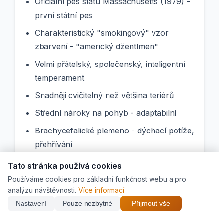
Oficiální pes státu Massachusetts (1979) -
první státní pes
Charakteristický "smokingový" vzor
zbarvení - "americký džentlmen"
Velmi přátelský, společenský, inteligentní
temperament
Snadněji cvičitelný než většina teriérů
Střední nároky na pohyb - adaptabilní
Brachycefalické plemeno - dýchací potíže,
přehřívání
Oční problémy velmi časté - velké,
Tato stránka používá cookies
prominentní oči
Používáme cookies pro základní funkčnost webu a pro
analýzu návštěvnosti.
Více informací
Minimální péče o srst
Nastavení
Pouze nezbytné
Přijmout vše
Ideální městský pes