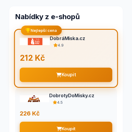
Nabídky z e-shopů
Nejlepší cena
DobráMiska.cz
4.9
212 Kč
Koupit
DobrotyDoMisky.cz
4.5
226 Kč
Koupit