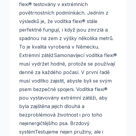
flexi® testovány v extrémních
povětrnostních podmínkách. Jedním z
výsledků je, že vodítka flexi® stále
perfektně fungují, i když jsou zmrzlá a
spadnou na zem z výšky několika metrů.
To je kvalita vyrobená v Německu.
Extrémní zátěžSamonavíjecí vodítka flexi®
musí vydržet hodně, protože se používají
denně za každého počasí. V první řadě
musí vodítko zajistit, abyste byli se svým
psem bezpečně spojeni. Vodítka flexi®
jsou vystavovány extrémní zátěži, aby
byla zajištěna jejich dlouhá a
bezproblémová životnost i pro toho
nejenergičtějšího psa. Brzdový
systémTestujeme nejen pružiny, ale i