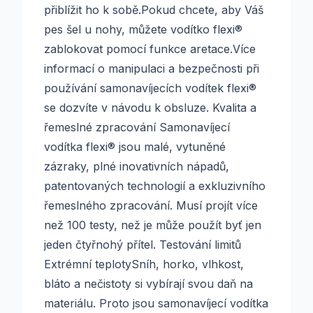
přiblížit ho k sobě.Pokud chcete, aby Váš
pes šel u nohy, můžete vodítko flexi®
zablokovat pomocí funkce aretace.Více
informací o manipulaci a bezpečnosti při
používání samonavíjecích vodítek flexi®
se dozvíte v návodu k obsluze. Kvalita a
řemeslné zpracování Samonavíjecí
vodítka flexi® jsou malé, vytuněné
zázraky, plné inovativních nápadů,
patentovaných technologií a exkluzivního
řemeslného zpracování. Musí projít více
než 100 testy, než je může použít byť jen
jeden čtyřnohý přítel. Testování limitů
Extrémní teplotySníh, horko, vlhkost,
bláto a nečistoty si vybírají svou daň na
materiálu. Proto jsou samonavíjecí vodítka