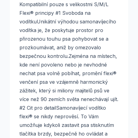
Kompatibilní pouze s velikostmi S/M/L
Flexi® principy #1 Svoboda na
vodítkuUnikátní výhodou samonavíjecího
vodítka je, že poskytuje prostor pro
přirozenou touhu psa pohybovat se a
prozkoumávat, aniž by omezovalo
bezpečnou kontrolu.Zejména na místech,
kde není povoleno nebo je nevhodné
nechat psa volně pobíhat, promění flexi®
venčení psa ve vzájemně harmonický
zážitek, který si miliony majitelů psů ve
více než 90 zemích světa nenechávají ujít.
#2 Cit pro detailSamonavíjecí vodítko
flexi® se nikdy neprověsí. To Vám
umožňuje kdykoli zastavit psa stisknutím
tlačítka brzdy, bezpečně ho ovládat a