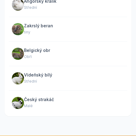
Angorský králík
Střední
Zakrslý beran
tiny
Belgický obr
Obří
Vídeňský bílý
Střední
Český strakáč
Malé