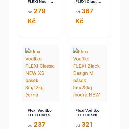
FLEXI Neon S
FLEXI Classic
5m/15kg
NEW M lanko
279
367
Pásek NEW
8m/20kg
od
od
modrá
Kč
Kč
Flexi Vodítko
Flexi Vodítko
FLEXI Classic
FLEXI Black
NEW XS
Design M
237
321
pásek
pásek
od
od
3m/12kg
5m/25kg