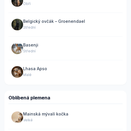
Obří
Belgický ovčák – Groenendael
Střední
Basenji
Střední
Lhasa Apso
Malé
Oblíbená plemena
Mainská mývalí kočka
Velké