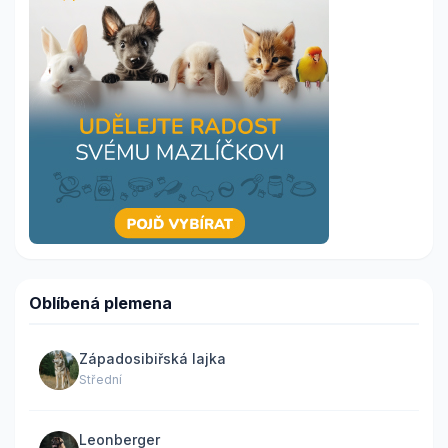
Oblíbená plemena
Západosibiřská lajka
Střední
Leonberger