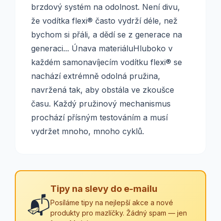
brzdový systém na odolnost. Není divu,
že vodítka flexi® často vydrží déle, než
bychom si přáli, a dědí se z generace na
generaci... Únava materiáluHluboko v
každém samonavíjecím vodítku flexi® se
nachází extrémně odolná pružina,
navržená tak, aby obstála ve zkoušce
času. Každý pružinový mechanismus
prochází přísným testováním a musí
vydržet mnoho, mnoho cyklů.
Tipy na slevy do e-mailu
📬
Posíláme tipy na nejlepší akce a nové
produkty pro mazlíčky. Žádný spam — jen