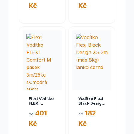
Kč
Kč
černá
modrá NEW
Flexi Vodítko
Vodítko Flexi
FLEXI
Black Design
Comfort M
XS 3m (max
401
182
pásek
8kg) lanko
od
od
5m/25kg
černé
Kč
Kč
sv.modrá
NEW