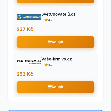
SvětChovatelů.cz
4.7
237 Kč
Koupit
Vaše-krmivo.cz
4.7
253 Kč
Koupit