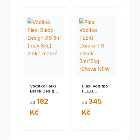
Vodítko Flexi
Flexi Vodítko
Black Design
FLEXI
XS 3m (max
Comfort S
182
345
8kg) lanko
pásek
od
od
modré
5m/15kg
Kč
Kč
růžová NEW