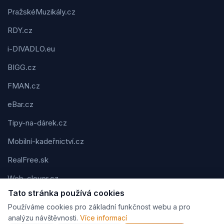
PražskéMuzikály.cz
RDY.cz
i-DIVADLO.eu
BIGG.cz
FMAN.cz
eBar.cz
Tipy-na-dárek.cz
Mobilní-kadeřnictví.cz
RealFree.sk
Web-clever.cz
Tato stránka používá cookies
Kvízov.cz
Používáme cookies pro základní funkčnost webu a pro
Karavaning.net
analýzu návštěvnosti.
Více informací