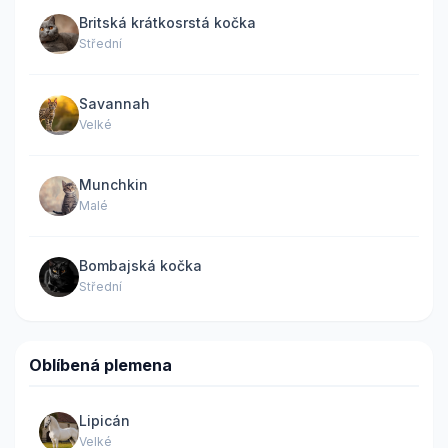
Britská krátkosrstá kočka
Střední
Savannah
Velké
Munchkin
Malé
Bombajská kočka
Střední
Oblíbená plemena
Lipicán
Velké