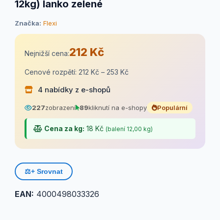
12kg) lanko zelené
Značka:
Flexi
212 Kč
Nejnižší cena:
Cenové rozpětí: 212 Kč – 253 Kč
4 nabídky z e-shopů
227
zobrazení
89
kliknutí na e-shopy
Populární
Cena za kg:
18 Kč
(balení 12,00 kg)
⚖️
+ Srovnat
EAN:
4000498033326