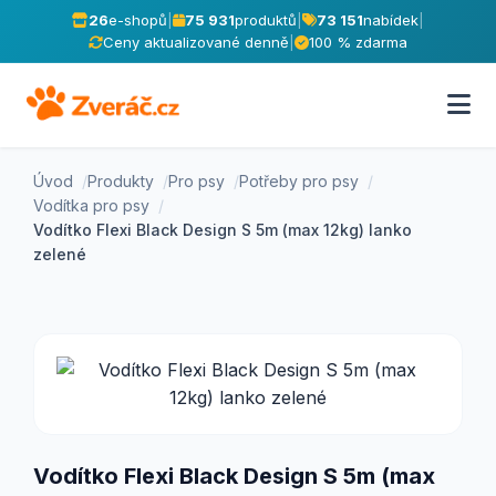
26
e-shopů
|
75 931
produktů
|
73 151
nabídek
|
Ceny aktualizované denně
|
100 % zdarma
Úvod
Produkty
Pro psy
Potřeby pro psy
Vodítka pro psy
Vodítko Flexi Black Design S 5m (max 12kg) lanko
zelené
Vodítko Flexi Black Design S 5m (max