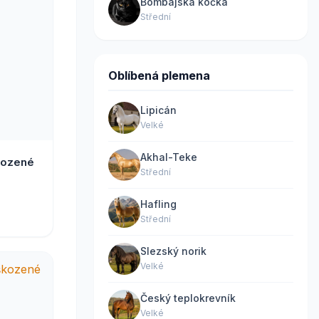
Bombajská kočka
Střední
Oblíbená plemena
Lipicán
Velké
Akhal-Teke
Střední
Hafling
Střední
Slezský norik
Velké
Český teplokrevník
Velké