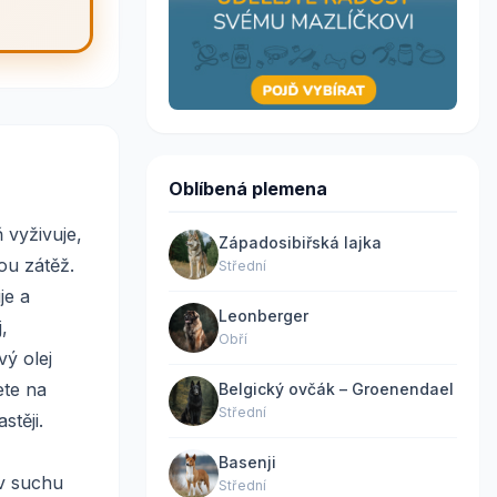
Oblíbená plemena
 vyživuje,
Západosibiřská lajka
ou zátěž.
Střední
je a
Leonberger
,
Obří
vý olej
ete na
Belgický ovčák – Groenendael
Střední
stěji.
Basenji
 v suchu
Střední