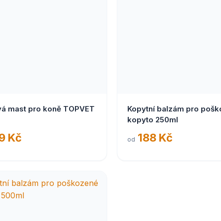
vá mast pro koně TOPVET
Kopytní balzám pro poš
kopyto 250ml
9 Kč
188 Kč
od