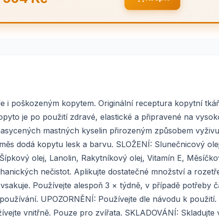
e i poškozeným kopytem. Originální receptura kopytní tkáň
opyto je po použití zdravé, elastické a připravené na vysok
asycených mastných kyselin přirozeným způsobem vyživu
směs dodá kopytu lesk a barvu. SLOŽENÍ: Slunečnicový olej
ípkový olej, Lanolin, Rakytníkový olej, Vitamín E, Měsíčko
ických nečistot. Aplikujte dostatečné množství a rozetř
vsakuje. Používejte alespoň 3 × týdně, v případě potřeby ča
 používání. UPOZORNĚNÍ: Používejte dle návodu k použití.
žívejte vnitřně. Pouze pro zvířata. SKLADOVÁNÍ: Skladujte