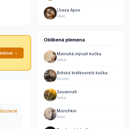
Lhasa Apso
Malé
Oblíbená plemena
debírat →
Mainská mývalí kočka
Velké
Britská krátkosrstá kočka
Střední
Savannah
Velké
Munchkin
Malé