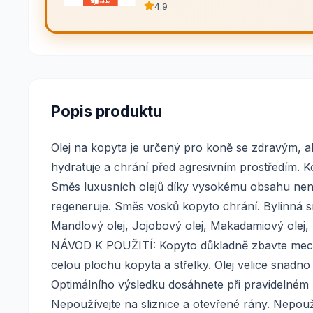
4.9
Popis produktu
Olej na kopyta je určený pro koně se zdravým, al
hydratuje a chrání před agresivním prostředím. K
Směs luxusních olejů díky vysokému obsahu nen
regeneruje. Směs vosků kopyto chrání. Bylinná 
Mandlový olej, Jojobový olej, Makadamiový olej, Š
NÁVOD K POUŽITÍ: Kopyto důkladně zbavte mechan
celou plochu kopyta a střelky. Olej velice snadno 
Optimálního výsledku dosáhnete při pravidelném
Nepoužívejte na sliznice a otevřené rány. Nepou