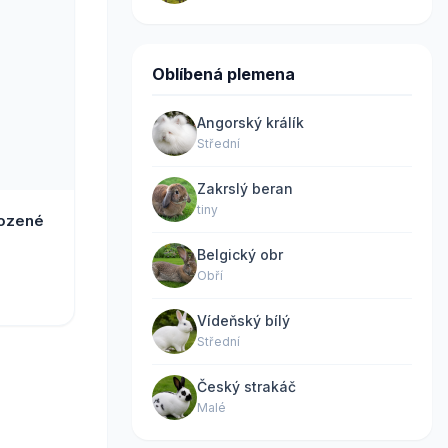
Oblíbená plemena
Angorský králík
Střední
Zakrslý beran
tiny
kozené
Belgický obr
Obří
Vídeňský bílý
Střední
Český strakáč
Malé