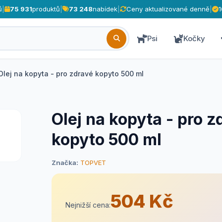
ů
|
75 931
produktů
|
73 248
nabídek
|
Ceny aktualizované denně
|
Psi
Kočky
Olej na kopyta - pro zdravé kopyto 500 ml
Olej na kopyta - pro z
kopyto 500 ml
Značka:
TOPVET
504 Kč
Nejnižší cena: