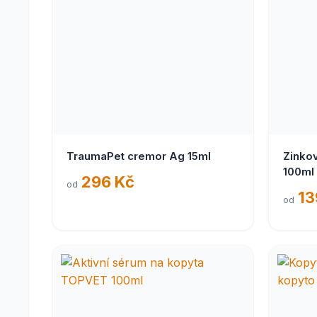
TraumaPet cremor Ag 15ml
Zinko
100ml
296 Kč
od
13
od