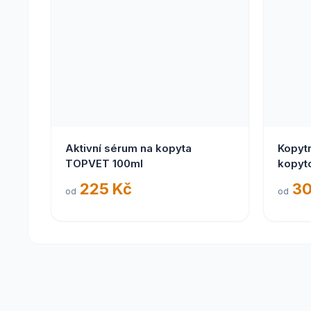
Aktivní sérum na kopyta
Kopyt
TOPVET 100ml
kopyt
225 Kč
30
od
od