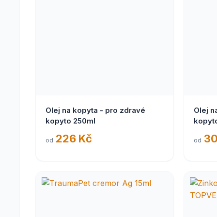
Olej na kopyta - pro zdravé
Olej n
kopyto 250ml
226 Kč
30
od
od