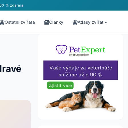
100 % zdarma
Ostatní zvířata
Články
Atlasy zvířat
dravé