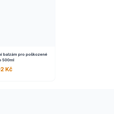
ní balzám pro poškozené
o 500ml
2 Kč