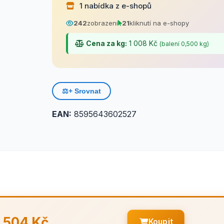
1 nabídka z e-shopů
242
zobrazení
21
kliknutí na e-shopy
Cena za kg:
1 008 Kč
(balení 0,500 kg)
⚖️
+ Srovnat
EAN:
8595643602527
504 Kč
Koupit