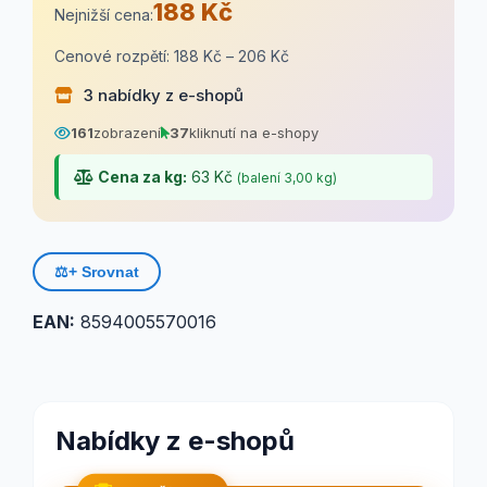
188 Kč
Nejnižší cena:
Cenové rozpětí: 188 Kč – 206 Kč
3 nabídky z e-shopů
161
zobrazení
37
kliknutí na e-shopy
Cena za kg:
63 Kč
(balení 3,00 kg)
⚖️
+ Srovnat
EAN:
8594005570016
Nabídky z e-shopů