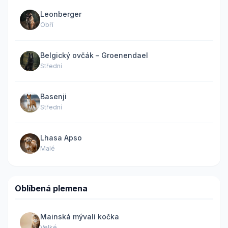
Leonberger
Obří
Belgický ovčák – Groenendael
Střední
Basenji
Střední
Lhasa Apso
Malé
Oblíbená plemena
Mainská mývalí kočka
Velké