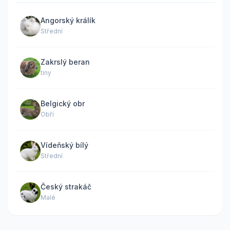
Angorský králík
Střední
Zakrslý beran
tiny
Belgický obr
Obří
Vídeňský bílý
Střední
Český strakáč
Malé