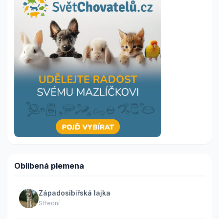
Oblíbená plemena
Západosibiřská lajka
Střední