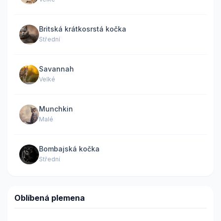
Britská krátkosrstá kočka
Střední
Savannah
Velké
Munchkin
Malé
Bombajská kočka
Střední
Oblíbená plemena