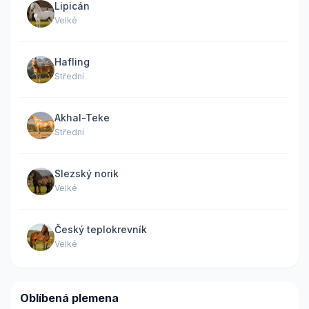
Lipicán
Velké
Hafling
Střední
Akhal-Teke
Střední
Slezský norik
Velké
Český teplokrevník
Velké
Oblíbená plemena