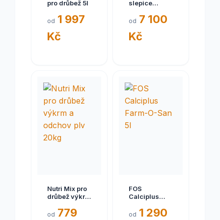
pro drůbež 5l
slepice
Florentina
1 997
7 100
146x74x80
od
od
cm
Kč
Kč
Nutri Mix pro
FOS
drůbež výkrm
Calciplus
a odchov plv
Farm-O-San
779
1 290
20kg
5l
od
od