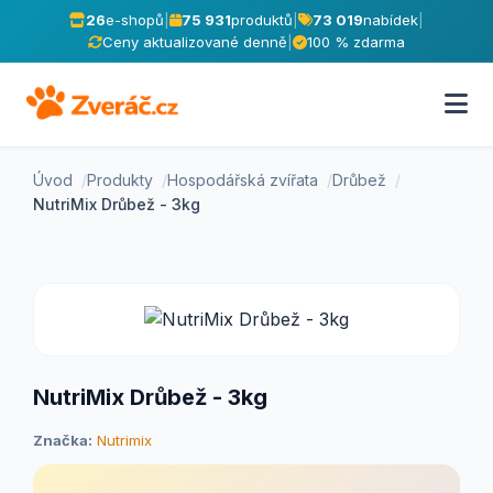
26
e-shopů
|
75 931
produktů
|
73 019
nabídek
|
Ceny aktualizované denně
|
100 % zdarma
Úvod
Produkty
Hospodářská zvířata
Drůbež
NutriMix Drůbež - 3kg
NutriMix Drůbež - 3kg
Značka:
Nutrimix