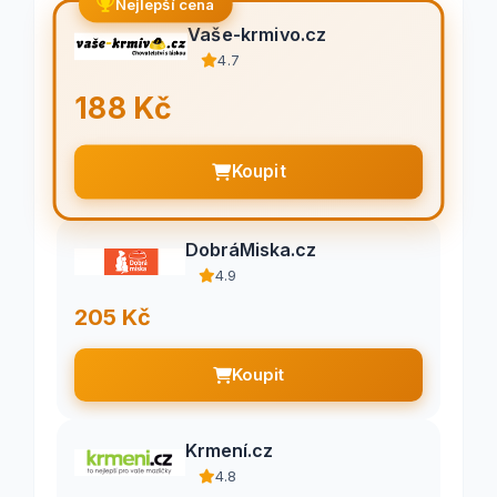
Nejlepší cena
Vaše-krmivo.cz
4.7
188 Kč
Koupit
DobráMiska.cz
4.9
205 Kč
Koupit
Krmení.cz
4.8