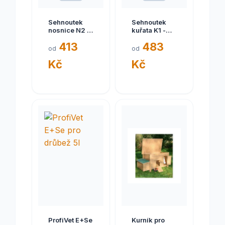
Sehnoutek
Sehnoutek
nosnice N2 -
kuřata K1 -
kompletní
kompl.krm.
413
483
krm. sypké
1.fáze do
od
od
25kg
6.týdne 25k-
Kč
Kč
sypké
ProfiVet E+Se
Kurník pro