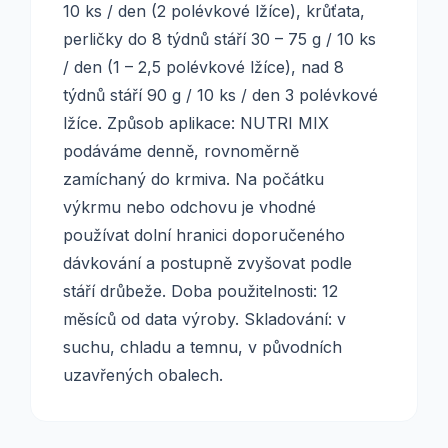
10 ks / den (2 polévkové lžíce), krůťata,
perličky do 8 týdnů stáří 30 – 75 g / 10 ks
/ den (1 – 2,5 polévkové lžíce), nad 8
týdnů stáří 90 g / 10 ks / den 3 polévkové
lžíce. Způsob aplikace: NUTRI MIX
podáváme denně, rovnoměrně
zamíchaný do krmiva. Na počátku
výkrmu nebo odchovu je vhodné
používat dolní hranici doporučeného
dávkování a postupně zvyšovat podle
stáří drůbeže. Doba použitelnosti: 12
měsíců od data výroby. Skladování: v
suchu, chladu a temnu, v původních
uzavřených obalech.