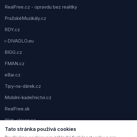
RealFree.cz - opravdu bez realitky
PražskéMuzikály.cz
RDY.cz
i-DIVADLO.eu
BIGG.cz
FMAN.cz
eBar.cz
Tipy-na-dárek.cz
Mobilní-kadeřnictví.cz
RealFree.sk
Web-clever.cz
Tato stránka používá cookies
Kvízov.cz