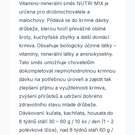
Vitamino-minerální směs NUTRI MIX je
určena pro drobnochovatele a
malochovy. Přidává se do krmné dávky
drůbeže, kterou tvoří převážně obilné
šroty, kuchyňské zbytky a další domácí
krmiva. Obsahuje biologicky účinné látky –
vitamíny, minerální látky a aminokyseliny.
Tato směs umožňuje chovatelům
dokompletovat neplnohodnotnou krmnou
dávku na potřebnou úroveň a zajistit tak
zlepšení příjmu a využitelnosti krmiva,
zvýšení přírůstků a udržení dobrého
zdravotního stavu mladé drůbeže.
Dávkovaní: kuřata, kachňata, housata do
8 týdnů stáří 30 – 60 g / 10 ks / den (1 – 2
polévkové lžíce), nad 8 týdnů stáří 60 g /