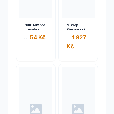
Nutri Mix pro
Mikrop
prasata a
Pivovarské
drůbež
kvasnice pro
54 Kč
1 827
Mineral 1kg
drůběž 25kg
od
od
Kč