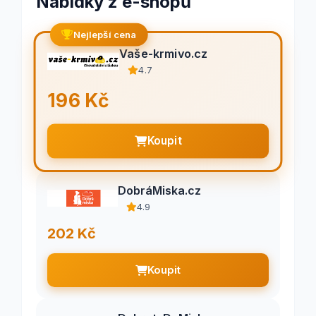
Nabídky z e-shopů
Nejlepší cena
Vaše-krmivo.cz
4.7
196 Kč
Koupit
DobráMiska.cz
4.9
202 Kč
Koupit