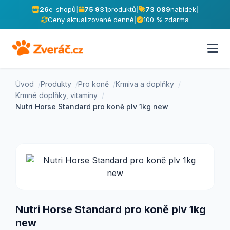
26
e-shopů
|
75 931
produktů
|
73 089
nabídek
|
Ceny aktualizované denně
|
100 % zdarma
Úvod
Produkty
Pro koně
Krmiva a doplňky
Krmné doplňky, vitamíny
Nutri Horse Standard pro koně plv 1kg new
Nutri Horse Standard pro koně plv 1kg
new