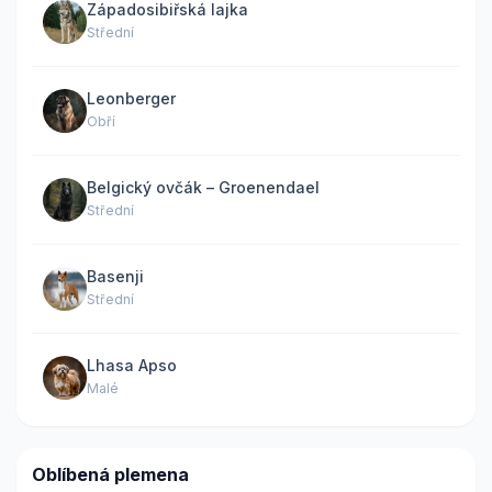
Západosibiřská lajka
Střední
Leonberger
Obří
Belgický ovčák – Groenendael
Střední
Basenji
Střední
Lhasa Apso
Malé
Oblíbená plemena