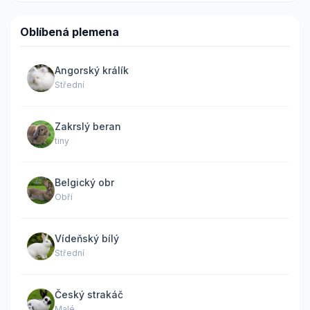
Oblíbená plemena
Angorský králík
Střední
Zakrslý beran
tiny
Belgický obr
Obří
Vídeňský bílý
Střední
Český strakáč
Malé