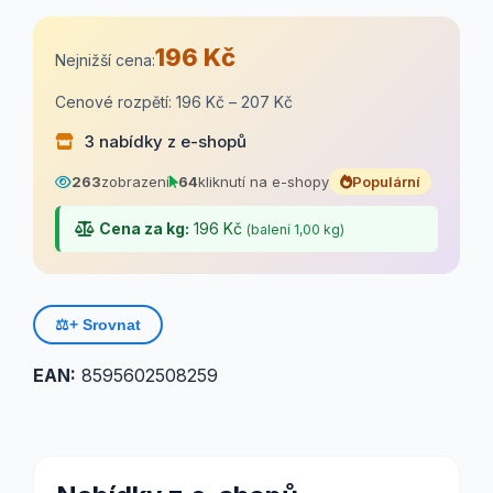
196 Kč
Nejnižší cena:
Cenové rozpětí: 196 Kč – 207 Kč
3 nabídky z e-shopů
263
zobrazení
64
kliknutí na e-shopy
Populární
Cena za kg:
196 Kč
(balení 1,00 kg)
⚖️
+ Srovnat
EAN:
8595602508259