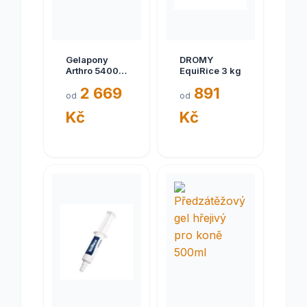
Gelapony
DROMY
Arthro 5400g
EquiRice 3 kg
+ Doprava
2 669
891
zdarma
od
od
Kč
Kč