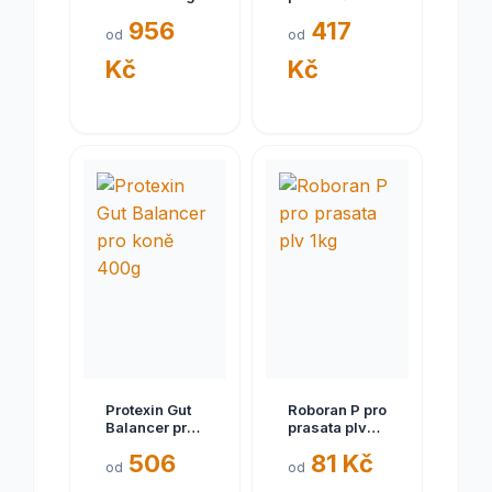
956
417
od
od
Kč
Kč
Protexin Gut
Roboran P pro
Balancer pro
prasata plv
koně 400g
1kg
506
81 Kč
od
od