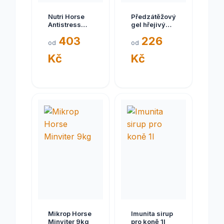
Nutri Horse
Předzátěžový
Antistress
gel hřejivý
pasta 100g
pro koně
403
226
aplikátor
500ml
od
od
Kč
Kč
Mikrop Horse
Imunita sirup
Minviter 9kg
pro koně 1l