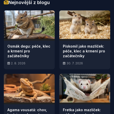
Nejnovější z blogu
Osmák degu: péče, klec
Pískomil jako mazlíček:
a krmení pro
péče, klec a krmení pro
začátečníky
začátečníky
2. 8. 2026
30. 7. 2026
Agama vousatá: chov,
Fretka jako mazlíček: