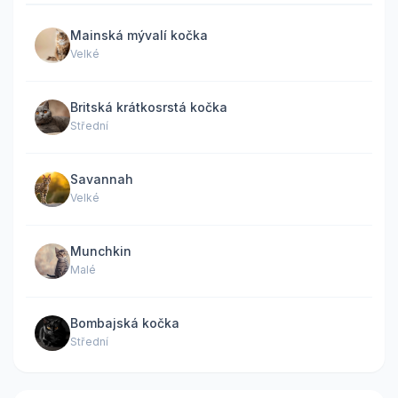
Mainská mývalí kočka
Velké
Britská krátkosrstá kočka
Střední
Savannah
Velké
Munchkin
Malé
Bombajská kočka
Střední