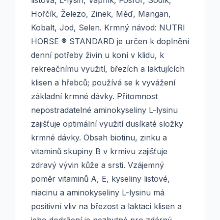
listová, L-lysin, Vápník, Fosfor, Sodík,
Hořčík, Železo, Zinek, Měď, Mangan,
Kobalt, Jod, Selen. Krmný návod: NUTRI
HORSE ® STANDARD je určen k doplnění
denní potřeby živin u koní v klidu, k
rekreačnímu využití, březích a laktujících
klisen a hřebců; používá se k vyvážení
základní krmné dávky. Přítomnost
nepostradatelné aminokyseliny L-lysinu
zajišťuje optimální využití dusíkaté složky
krmné dávky. Obsah biotinu, zinku a
vitaminů skupiny B v krmivu zajišťuje
zdravý vývin kůže a srsti. Vzájemný
poměr vitaminů A, E, kyseliny listové,
niacinu a aminokyseliny L-lysinu má
positivní vliv na březost a laktaci klisen a