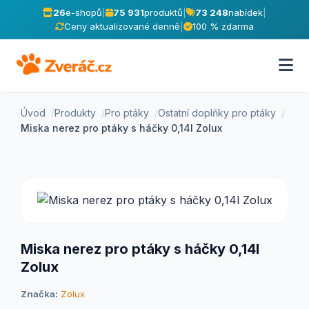
26
e-shopů
|
75 931
produktů
|
73 248
nabídek
|
Ceny aktualizované denně
|
100 % zdarma
Úvod
Produkty
Pro ptáky
Ostatní doplňky pro ptáky
Miska nerez pro ptáky s háčky 0,14l Zolux
Miska nerez pro ptáky s háčky 0,14l
Zolux
Značka:
Zolux