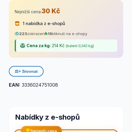
30 Kč
Nejnižší cena:
1 nabídka z e-shopů
223
zobrazení
16
kliknutí na e-shopy
Cena za kg:
214 Kč
(balení 0,140 kg)
⚖️
+ Srovnat
EAN:
3336024751008
Nabídky z e-shopů
Nejlepší cena