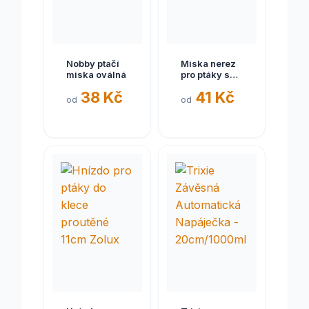
Nobby ptačí
Miska nerez
miska oválná
pro ptáky se
šroubkem
38 Kč
41 Kč
0,26l Zolux
od
od