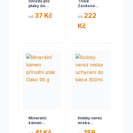
Hnízdo pro
Trixie
ptáky do
Závěsná
klece
Automatická
37 Kč
222
proutěné
Napáječka -
od
od
11cm Zolux
20cm/1000ml
Kč
Minerální
Nobby nerez
kámen
miska
přírodní pták
uchycení do
41 Kč
159
Dako 95 g
klece 300ml