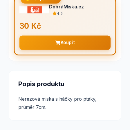
DobráMiska.cz
4.9
30 Kč
Koupit
Popis produktu
Nerezová miska s háčky pro ptáky,
průměr 7cm.