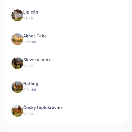
Lipicán
Velké
Akhal-Teke
Střední
Slezský norik
Velké
Hafling
Střední
Český teplokrevník
Velké