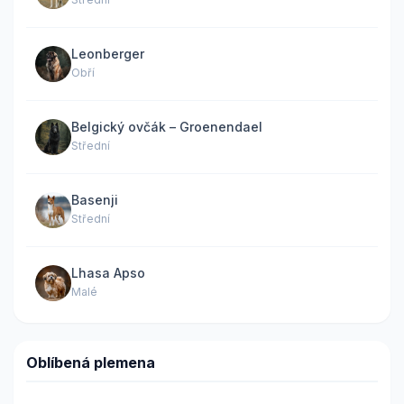
Leonberger
Obří
Belgický ovčák – Groenendael
Střední
Basenji
Střední
Lhasa Apso
Malé
Oblíbená plemena