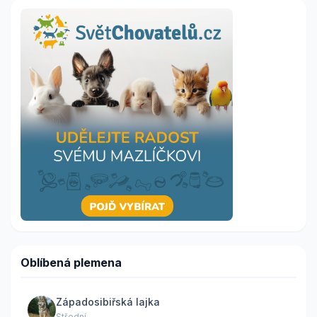
Oblíbená plemena
Západosibiřská lajka
Střední