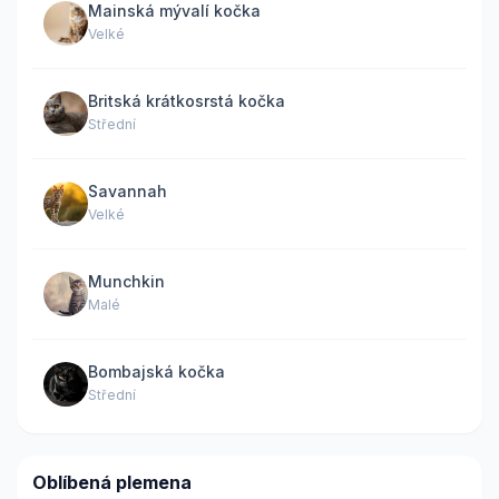
Mainská mývalí kočka
Velké
Britská krátkosrstá kočka
Střední
Savannah
Velké
Munchkin
Malé
Bombajská kočka
Střední
Oblíbená plemena