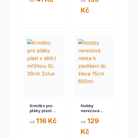
od
od
Kč
Krmítko pro
Nobby
ptáky plast s
nerezová
dělící
miska k
116 Kč
129
mřížkou XL
zavěšení do
od
od
29cm Zolux
klece 15cm
Kč
850ml