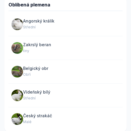
Oblíbená plemena
Angorský králík
Střední
Zakrslý beran
tiny
Belgický obr
Obří
Vídeňský bílý
Střední
Český strakáč
Malé