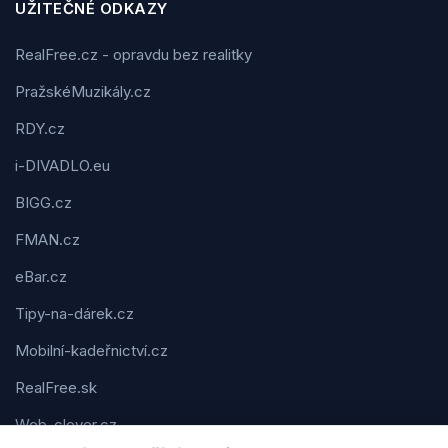
UŽITEČNÉ ODKAZY
RealFree.cz - opravdu bez realitky
PražskéMuzikály.cz
RDY.cz
i-DIVADLO.eu
BIGG.cz
FMAN.cz
eBar.cz
Tipy-na-dárek.cz
Mobilní-kadeřnictví.cz
RealFree.sk
Web-clever.cz