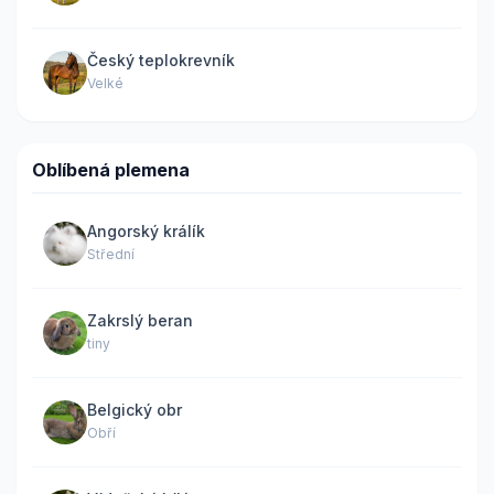
Český teplokrevník
Velké
Oblíbená plemena
Angorský králík
Střední
Zakrslý beran
tiny
Belgický obr
Obří