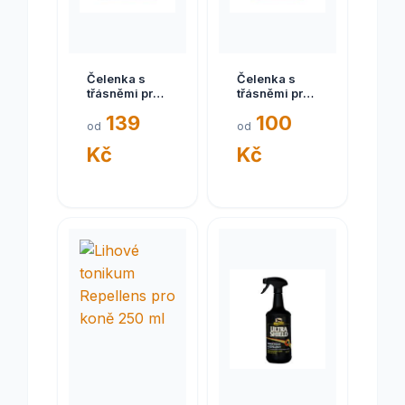
Čelenka s
Čelenka s
třásněmi proti
třásněmi proti
hmyzu,
hmyzu
139
100
nylonová
plnokrevník
od
od
modrá, pony
Kč
Kč