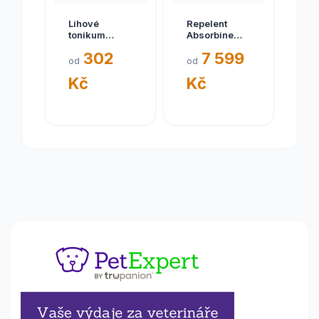
Lihové
Repelent
tonikum
Absorbine
Repellens pro
UltraShield
302
7 599
koně 250 ml
EX 2x 3,8l
od
od
kanystr
Kč
Kč