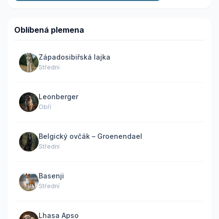
Oblíbená plemena
Západosibiřská lajka
Střední
Leonberger
Obří
Belgický ovčák – Groenendael
Střední
Basenji
Střední
Lhasa Apso