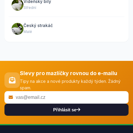
Vídeňský bílý
Střední
Český strakáč
Malé
Slevy pro mazlíčky rovnou do e-mailu
Tipy na akce a nové produkty každý týden. Žádný
spam.
Přihlásit se