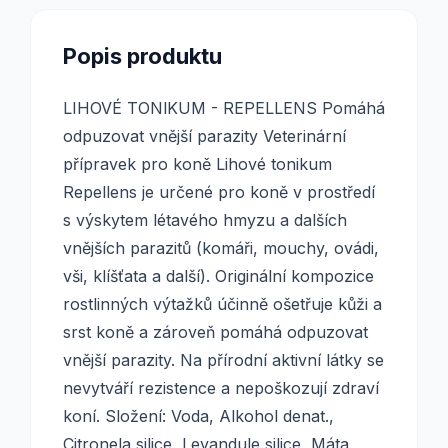
Popis produktu
LIHOVÉ TONlKUM - REPELLENS Pomáhá
odpuzovat vnější parazity Veterinární
přípravek pro koně Lihové tonikum
Repellens je určené pro koně v prostředí
s výskytem létavého hmyzu a dalších
vnějších parazitů (komáři, mouchy, ovádi,
vši, klíšťata a další). Originální kompozice
rostlinných výtažků účinně ošetřuje kůži a
srst koně a zároveň pomáhá odpuzovat
vnější parazity. Na přírodní aktivní látky se
nevytváří rezistence a nepoškozují zdraví
koní. Složení: Voda, Alkohol denat.,
Citronela silice, Levandule silice, Máta