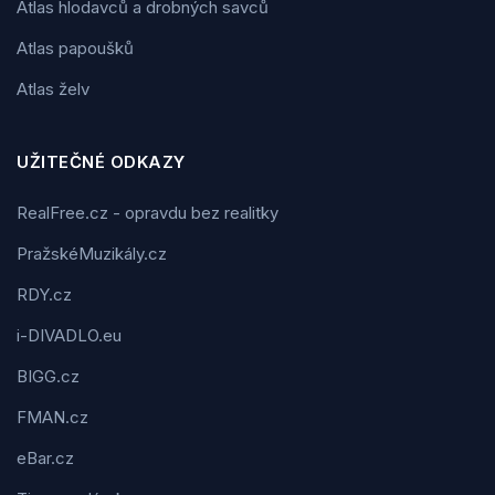
Atlas hlodavců a drobných savců
Atlas papoušků
Atlas želv
UŽITEČNÉ ODKAZY
RealFree.cz - opravdu bez realitky
PražskéMuzikály.cz
RDY.cz
i-DIVADLO.eu
BIGG.cz
FMAN.cz
eBar.cz