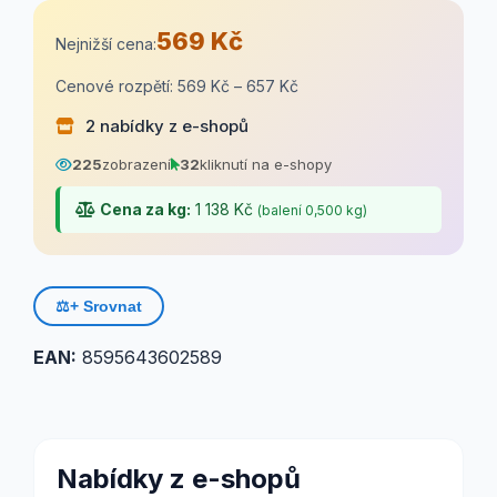
569 Kč
Nejnižší cena:
Cenové rozpětí: 569 Kč – 657 Kč
2 nabídky z e-shopů
225
zobrazení
32
kliknutí na e-shopy
Cena za kg:
1 138 Kč
(balení 0,500 kg)
⚖️
+ Srovnat
EAN:
8595643602589
Nabídky z e-shopů