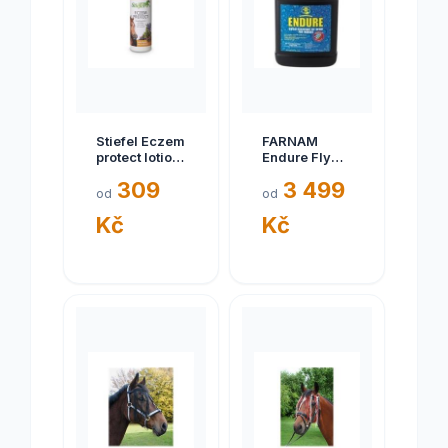
Stiefel Eczem
FARNAM
protect lotion,
Endure Fly
lahev 125 ml
refill 3,78 l
309
3 499
od
od
Kč
Kč