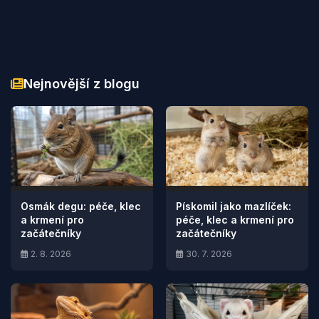
Nejnovější z blogu
Osmák degu: péče, klec
Pískomil jako mazlíček:
a krmení pro
péče, klec a krmení pro
začátečníky
začátečníky
2. 8. 2026
30. 7. 2026