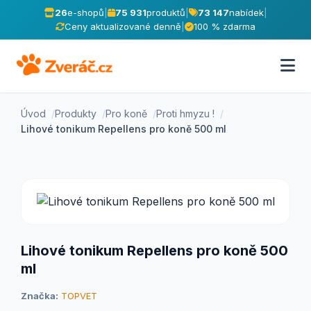
26
e-shopů
|
75 931
produktů
|
73 147
nabídek
|
Ceny aktualizované denně
|
100 % zdarma
Úvod
Produkty
Pro koně
Proti hmyzu !
Lihové tonikum Repellens pro koně 500 ml
Lihové tonikum Repellens pro koně 500
ml
Značka:
TOPVET