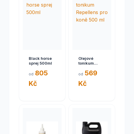
Black horse
Olejové
sprej 500ml
tonikum
Repellens pro
805
569
koně 500 ml
od
od
Kč
Kč