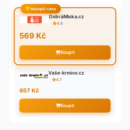
Nejlepší cena
DobráMiska.cz
4.9
569 Kč
Koupit
Vaše-krmivo.cz
4.7
657 Kč
Koupit