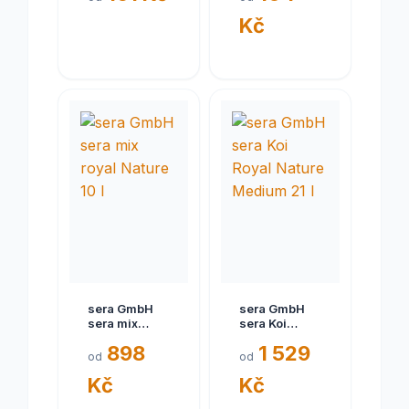
krmivo 100ml
Kč
sera GmbH
sera GmbH
sera mix
sera Koi
royal Nature
Royal Nature
898
1 529
10 l
Medium 21 l
od
od
Kč
Kč