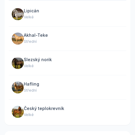
Lipicán
Velké
Akhal-Teke
Střední
Slezský norik
Velké
Hafling
Střední
Český teplokrevník
Velké