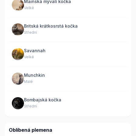
Mainská mývalí kočka
Velké
Britská krátkosrstá kočka
Střední
Savannah
Velké
Munchkin
Malé
Bombajská kočka
Střední
Oblíbená plemena