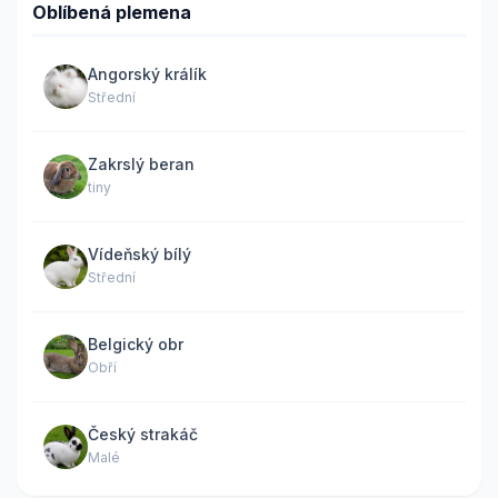
Oblíbená plemena
Angorský králík
Střední
Zakrslý beran
tiny
Vídeňský bílý
Střední
Belgický obr
Obří
Český strakáč
Malé