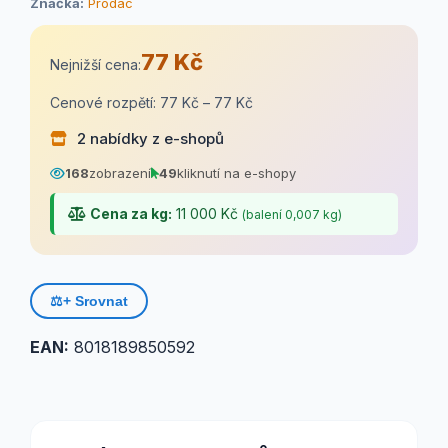
Značka:
Prodac
77 Kč
Nejnižší cena:
Cenové rozpětí: 77 Kč – 77 Kč
2 nabídky z e-shopů
168
zobrazení
49
kliknutí na e-shopy
Cena za kg:
11 000 Kč
(balení 0,007 kg)
⚖️
+ Srovnat
EAN:
8018189850592