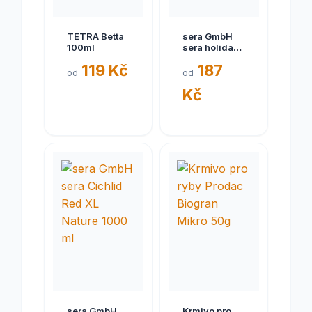
TETRA Betta
sera GmbH
100ml
sera holiday
10 tab.
119 Kč
187
od
od
Kč
sera GmbH
Krmivo pro