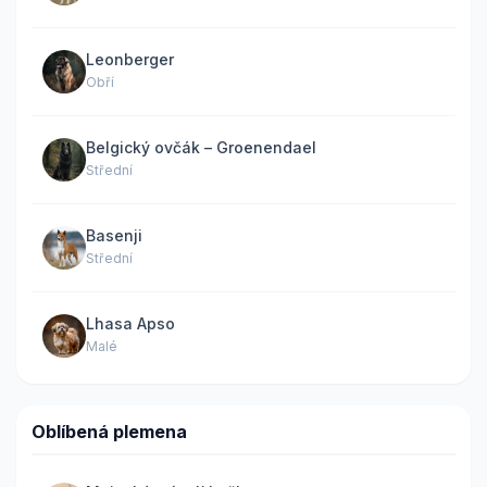
Leonberger
Obří
Belgický ovčák – Groenendael
Střední
Basenji
Střední
Lhasa Apso
Malé
Oblíbená plemena