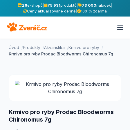
26
e-shopů
|
75 931
produktů
|
73 090
nabídek
|
Ceny aktualizované denně
|
100 % zdarma
Úvod
Produkty
Akvaristika
Krmivo pro ryby
Krmivo pro ryby Prodac Bloodworms Chironomus 7g
Krmivo pro ryby Prodac Bloodworms
Chironomus 7g