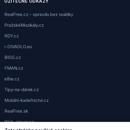
UŽITEČNÉ ODKAZY
RealFree.cz - opravdu bez realitky
PražskéMuzikály.cz
RDY.cz
i-DIVADLO.eu
BIGG.cz
FMAN.cz
eBar.cz
Tipy-na-dárek.cz
Mobilní-kadeřnictví.cz
RealFree.sk
Web-clever.cz