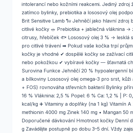
intolerancí nebo kožními reakcemi. Jediný zdroj 
zatímco bylinky, prebiotika a lososový olej podpo
Brit Sensitive Lamb 🐑 Jehněčí jako hlavní zdroj b
citlivé kočky 🥗 Prebiotika + jablečná vláknina 
citrusy, hřebíček 🐟 Lososový olej 3 % → lesklá 
pro citlivé trávení ➡ Pokud vaše kočka trpí průjm
kočky je vhodné ✔ dospělé kočky se zažívací citl
nebo pokožkou ✔ vybíravé kočky — šťavnatá chuť 
Surovina Funkce Jehněčí 20 % hypoalergenní bíl
a bílkoviny Lososový olej omega-3 pro srst, kůži
+ FOS) rovnováha střevních bakterií Bylinky pří
16 % Vláknina: 2,5 % Popel: 6 % Ca: 1,2 % | P:
kcal/kg ➕ Vitaminy a doplňky (na 1 kg) Vitamín 
methionin 4000 mg Zinek 140 mg • Mangan 50 m
Doporučené dávkování Hmotnost kočky Denní dáv
g Zavádějte postupně po dobu 3–5 dní. Vždy zaji