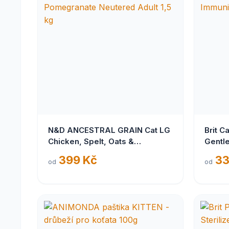
N&D ANCESTRAL GRAIN Cat LG
Brit C
Chicken, Spelt, Oats &
Gentle
Pomegranate Neutered Adult
Immuni
399 Kč
33
od
od
1,5 kg