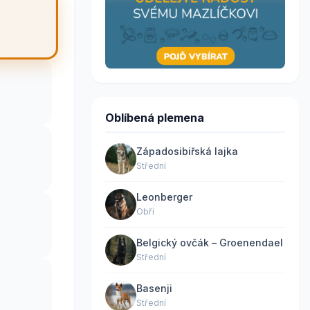
Oblíbená plemena
Západosibiřská lajka
Střední
Leonberger
Obří
Belgický ovčák – Groenendael
Střední
Basenji
Střední