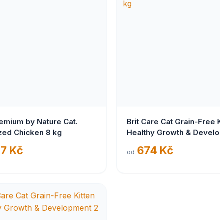
remium by Nature Cat.
Brit Care Cat Grain-Free 
ized Chicken 8 kg
Healthy Growth & Devel
7 kg
7 Kč
674 Kč
od