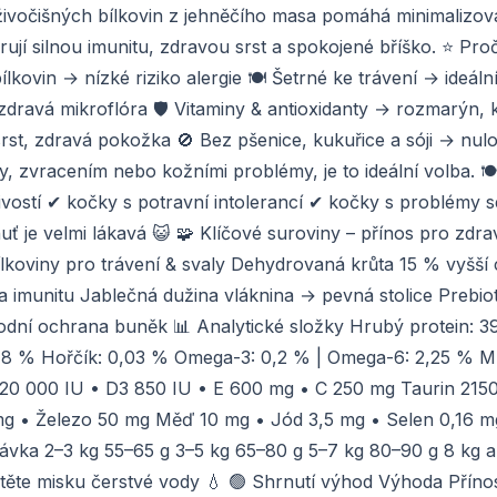
živočišných bílkovin z jehněčího masa pomáhá minimalizova
rují silnou imunitu, zdravou srst a spokojené bříško. ⭐ Proč
ílkovin → nízké riziko alergie 🍽️ Šetrné ke trávení → ideáln
→ zdravá mikroflóra 🛡️ Vitaminy & antioxidanty → rozmarýn,
srst, zdravá pokožka 🚫 Bez pšenice, kukuřice a sóji → nul
y, zvracením nebo kožními problémy, je to ideální volba. 🍽
ivostí ✔ kočky s potravní intolerancí ✔ kočky s problémy se
je velmi lákavá 😺 🧩 Klíčové suroviny – přínos pro zdra
koviny pro trávení & svaly Dehydrovaná krůta 15 % vyšší 
 a imunitu Jablečná dužina vláknina → pevná stolice Prebi
rodní ochrana buněk 📊 Analytické složky Hrubý protein: 3
 0,8 % Hořčík: 0,03 % Omega-3: 0,2 % | Omega-6: 2,25 % 
A 20 000 IU • D3 850 IU • E 600 mg • C 250 mg Taurin 215
g • Železo 50 mg Měď 10 mg • Jód 3,5 mg • Selen 0,16 m
ka 2–3 kg 55–65 g 3–5 kg 65–80 g 5–7 kg 80–90 g 8 kg a
stěte misku čerstvé vody 💧 🟢 Shrnutí výhod Výhoda Příno