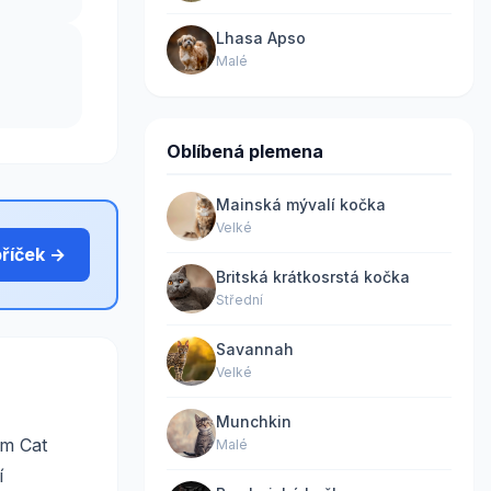
Lhasa Apso
Malé
Oblíbená plemena
Mainská mývalí kočka
Velké
bříček →
Britská krátkosrstá kočka
Střední
Savannah
Velké
Munchkin
um Cat
Malé
í