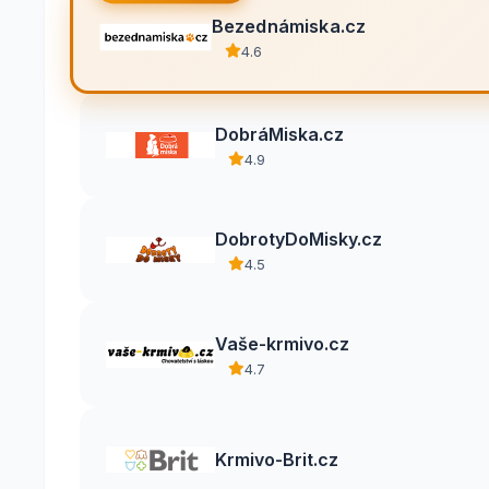
Bezednámiska.cz
4.6
DobráMiska.cz
4.9
DobrotyDoMisky.cz
4.5
Vaše-krmivo.cz
4.7
Krmivo-Brit.cz