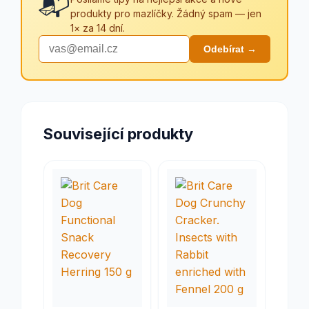
📬
produkty pro mazlíčky. Žádný spam — jen
1× za 14 dní.
Odebírat →
Související produkty