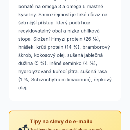
bohaté na omega 3 a omega 6 mastné
kyseliny. Samozřejmostí je také důraz na
šetrnější přístup, který podtrhuje
recyklovatelný obal a nízká uhlíková
stopa. Složení Hmyzí protein (26 %),
hrášek, krůtí protein (14 %), bramborový
škrob, kokosový olej, sušená jablečná
dužina (5 %), lněné semínko (4 %),
hydrolyzovaná kuřecí játra, sušená řasa
(1 %, Schizochytrium limacinum), řepkový
olej.
Tipy na slevy do e-mailu
Posíláme tipy na nejlepší akce a nové