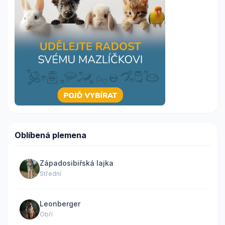
Oblíbená plemena
Západosibiřská lajka
Střední
Leonberger
Obří