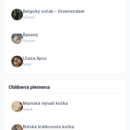
Belgický ovčák – Groenendael
Střední
Basenji
Střední
Lhasa Apso
Malé
Oblíbená plemena
Mainská mývalí kočka
Velké
Britská krátkosrstá kočka