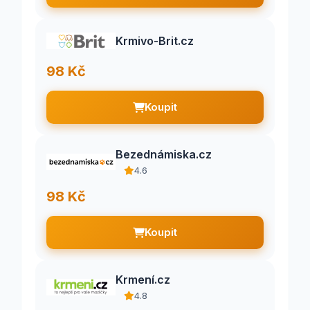
Krmivo-Brit.cz
98 Kč
Koupit
Bezednámiska.cz
4.6
98 Kč
Koupit
Krmení.cz
4.8