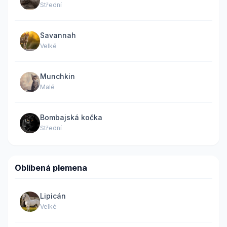
Střední
Savannah
Velké
Munchkin
Malé
Bombajská kočka
Střední
Oblíbená plemena
Lipicán
Velké