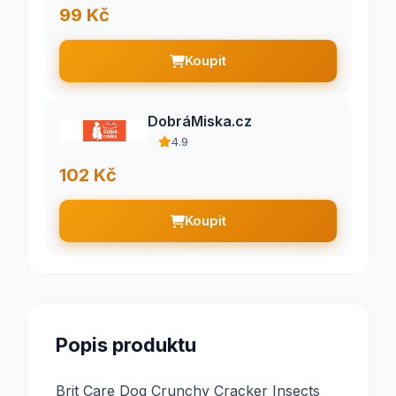
99 Kč
Koupit
DobráMiska.cz
4.9
102 Kč
Koupit
Popis produktu
Brit Care Dog Crunchy Cracker Insects