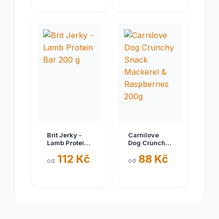
Brit Jerky -
Carnilove
Lamb Protein
Dog Crunchy
Bar 200 g
Snack
112 Kč
88 Kč
Mackerel &
od
od
Raspberries
200g