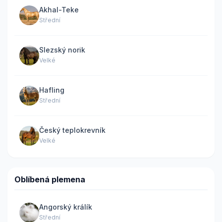
Akhal-Teke
Střední
Slezský norik
Velké
Hafling
Střední
Český teplokrevník
Velké
Oblíbená plemena
Angorský králík
Střední