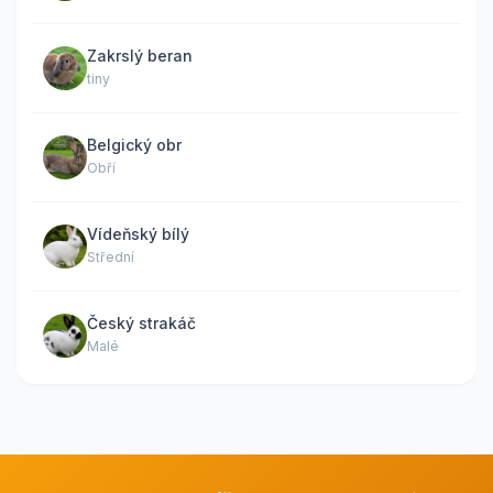
Zakrslý beran
tiny
Belgický obr
Obří
Vídeňský bílý
Střední
Český strakáč
Malé