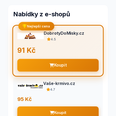
Nabídky z e-shopů
Nejlepší cena
DobrotyDoMisky.cz
4.5
91 Kč
Koupit
Vaše-krmivo.cz
4.7
95 Kč
Koupit