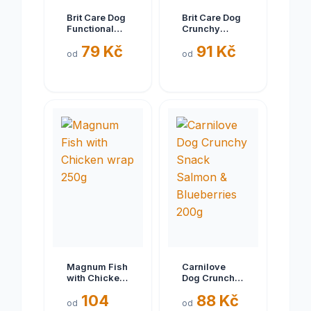
Brit Care Dog
Brit Care Dog
Functional
Crunchy
Snack
Cracker.
79 Kč
91 Kč
Recovery
Insects with
od
od
Herring 150 g
Rabbit
enriched with
Fennel 200 g
Magnum Fish
Carnilove
with Chicken
Dog Crunchy
wrap 250g
Snack
104
88 Kč
Salmon &
od
od