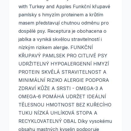
with Turkey and Apples Funkční křupavé
pamlsky s hmyzím proteinem a krůtím
masem představují chutnou odměnu pro
dospělé psy. Receptura je obohacena o
jablka a vyniká skvělou stravitelností i
nízkým rizikem alergie. FUNKČNÍ
KŘUPAVÝ PAMLSEK PRO CITLIVÉ PSY
UDRŽITELNÝ HYPOALERGENNÍ HMYZÍ
PROTEIN SKVĚLÁ STRAVITELNOST A
MINIMÁLNÍ RIZIKO ALERGIE PODPORA
ZDRAVÍ KŮŽE A SRSTI - OMEGA-3 A
OMEGA-6 POMÁHÁ UDRŽET IDEÁLNÍ
TĚLESNOU HMOTNOST BEZ KUŘECÍHO
TUKU NÍZKÁ UHLÍKOVÁ STOPA A
RECYKLOVATELNÝ OBAL Díky vysokému
obsahu mastných kyselin podporuje