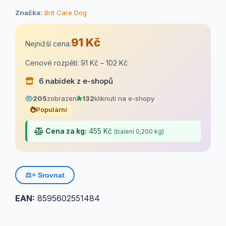
Značka:
Brit Care Dog
91 Kč
Nejnižší cena:
Cenové rozpětí: 91 Kč – 102 Kč
6 nabídek z e-shopů
205
zobrazení
132
kliknutí na e-shopy
Populární
Cena za kg:
455 Kč
(balení 0,200 kg)
⚖️
+ Srovnat
EAN:
8595602551484