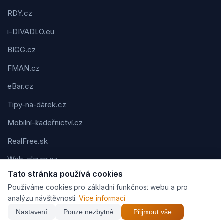
RDY.cz
i-DIVADLO.eu
BIGG.cz
FMAN.cz
eBar.cz
Tipy-na-dárek.cz
Mobilní-kadeřnictví.cz
RealFree.sk
Web-clever.cz
Tato stránka používá cookies
Kvízov.cz
Používáme cookies pro základní funkčnost webu a pro
Karavaning.net
analýzu návštěvnosti.
Více informací
Nastavení
Pouze nezbytné
Přijmout vše
CVčko.eu