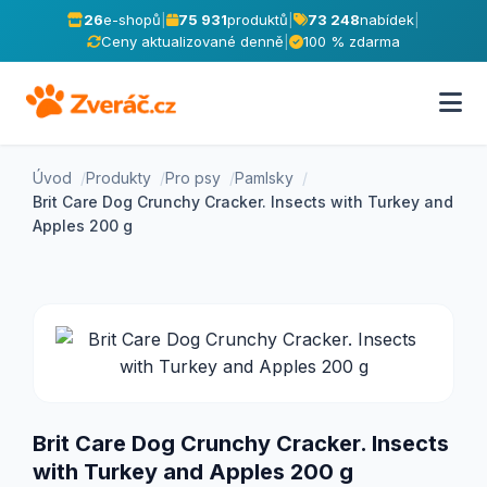
26
e-shopů
|
75 931
produktů
|
73 248
nabídek
|
Ceny aktualizované denně
|
100 % zdarma
Úvod
Produkty
Pro psy
Pamlsky
Brit Care Dog Crunchy Cracker. Insects with Turkey and
Apples 200 g
Brit Care Dog Crunchy Cracker. Insects
with Turkey and Apples 200 g