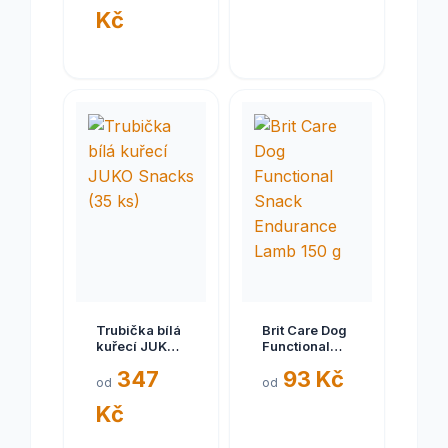
Blueberries
Kč
200g
Trubička bílá
Brit Care Dog
kuřecí JUKO
Functional
Snacks (35
Snack
347
93 Kč
ks)
Endurance
od
od
Lamb 150 g
Kč