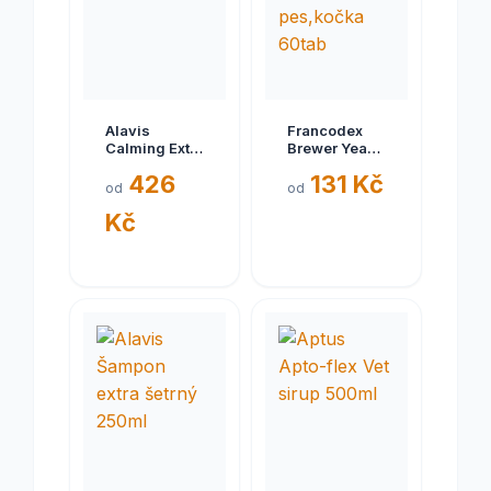
Alavis
Francodex
Calming Extra
Brewer Yeast
silný pro psy
(pivovar.
426
131 Kč
96g 30tbl
kvas)
od
od
pes,kočka
Kč
60tab