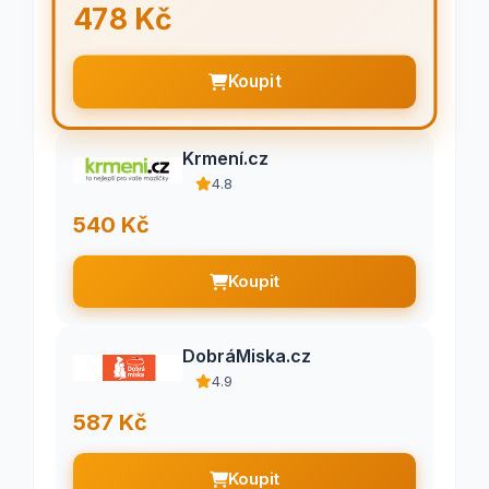
478 Kč
Koupit
Krmení.cz
4.8
540 Kč
Koupit
DobráMiska.cz
4.9
587 Kč
Koupit