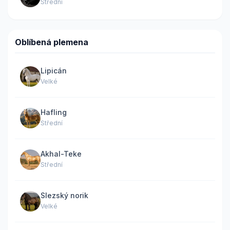
Střední
Oblíbená plemena
Lipicán
Velké
Hafling
Střední
Akhal-Teke
Střední
Slezský norik
Velké