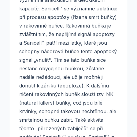
významné antioxidační a detoxikační
kapacitě. Sanicell™ se významně uplatňuje
při procesu apoptózy (řízená smrt buňky)
v rakovinné buňce. Rakovinná buňka je
zvláštní tím, že nepřijímá signál apoptózy
a Sanicell™ patří mezi látky, které jsou
schopny nádorové buňce tento apoptický
signál „vnutit". Tím se tato buňka sice
nestane obyčejnou buňkou, zůstane
nadále nežádoucí, ale už je možné ji
donutit k zániku (apoptóze). K dalšímu
ničení rakovinných buněk slouží tzv. NK
(natural killers) buňky, což jsou bílé
krvinky, schopné takovou nechtěnou, ale
smrtelnou buňku zabít. Také aktivita
těchto „přirozených zabíječů" se při