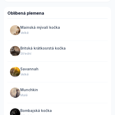
Oblíbená plemena
Mainská mývalí kočka
Velké
Britská krátkosrstá kočka
Střední
Savannah
Velké
Munchkin
Malé
Bombajská kočka