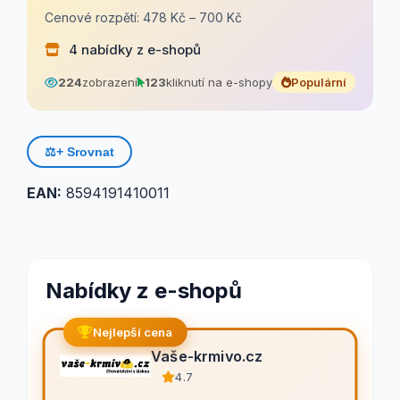
Cenové rozpětí: 478 Kč – 700 Kč
4 nabídky z e-shopů
224
zobrazení
123
kliknutí na e-shopy
Populární
⚖️
+ Srovnat
EAN:
8594191410011
Nabídky z e-shopů
Nejlepší cena
Vaše-krmivo.cz
4.7