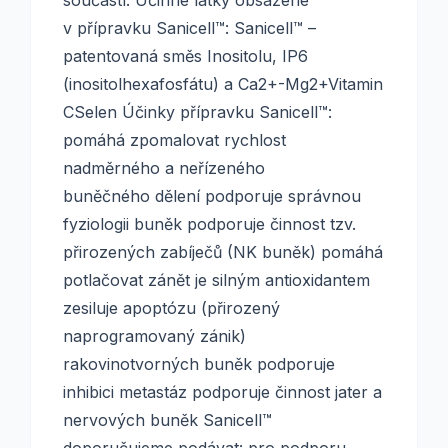
součástí. Účinné látky obsažené
v přípravku Sanicell™: Sanicell™ –
patentovaná směs Inositolu, IP6
(inositolhexa­fosfátu) a Ca2+-Mg2+Vitamin
CSelen Účinky přípravku Sanicell™:
pomáhá zpomalovat rychlost
nadměrného a neřízeného
buněčného dělení podporuje správnou
fyziologii buněk podporuje činnost tzv.
přirozených zabíječů (NK buněk) pomáhá
potlačovat zánět je silným antioxidantem
zesiluje apoptózu (přirozený
naprogramovaný zánik)
rakovinotvorných bu­něk podporuje
inhibici metastáz podporuje činnost jater a
nervových buněk Sanicell™