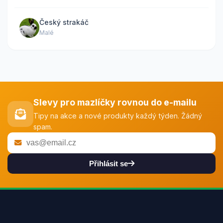
Český strakáč
Malé
Slevy pro mazlíčky rovnou do e-mailu
Tipy na akce a nové produkty každý týden. Žádný
spam.
Přihlásit se