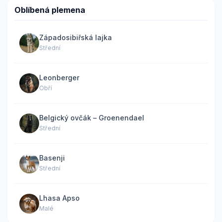
Oblíbená plemena
Západosibiřská lajka
Střední
Leonberger
Obří
Belgický ovčák – Groenendael
Střední
Basenji
Střední
Lhasa Apso
Malé