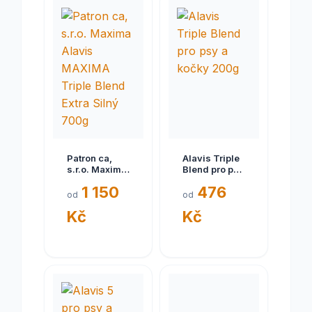
Patron ca,
Alavis Triple
s.r.o. Maxima
Blend pro psy
Alavis
a kočky 200g
1 150
476
MAXIMA
od
od
Triple Blend
Kč
Kč
Extra Silný
700g