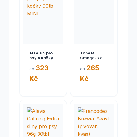
Alavis 5 pro
Topvet
psy a kočky
Omega-3 olej
90tbl MINI
pro psy
323
265
200ml
od
od
Kč
Kč