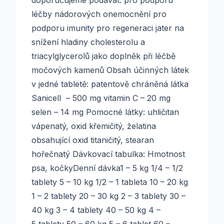
doporučujeme podávat: pro podporu
léčby nádorových onemocnění pro
podporu imunity pro regeneraci jater na
snížení hladiny cholesterolu a
triacylglycerolů jako doplněk při léčbě
močových kamenů Obsah účinných látek
v jedné tabletě: patentově chráněná látka
Sanicell – 500 mg vitamin C – 20 mg
selen – 14 mg Pomocné látky: uhličitan
vápenatý, oxid křemičitý, želatina
obsahující oxid titaničitý, stearan
hořečnatý Dávkovací tabulka: Hmotnost
psa, kočkyDenní dávka1 – 5 kg 1/4 – 1/2
tablety 5 – 10 kg 1/2 – 1 tableta 10 – 20 kg
1 – 2 tablety 20 – 30 kg 2 – 3 tablety 30 –
40 kg 3 – 4 tablety 40 – 50 kg 4 –