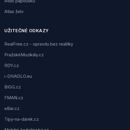
Atlas papoušků
Atlas želv
UŽITEČNÉ ODKAZY
RealFree.cz - opravdu bez realitky
PražskéMuzikály.cz
RDY.cz
i-DIVADLO.eu
BIGG.cz
FMAN.cz
eBar.cz
Tipy-na-dárek.cz
Mobilní-kadeřnictví.cz