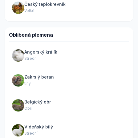
Český teplokrevník
Velké
Oblíbená plemena
Angorský králík
Střední
Zakrslý beran
tiny
Belgický obr
Obří
Vídeňský bílý
Střední