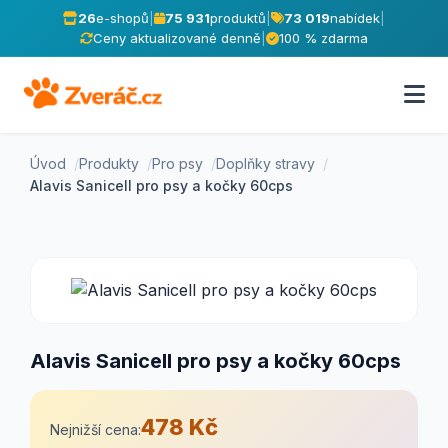
26
e-shopů
|
75 931
produktů
|
73 019
nabídek
|
Ceny aktualizované denně
|
100 % zdarma
Úvod
Produkty
Pro psy
Doplňky stravy
Alavis Sanicell pro psy a kočky 60cps
Alavis Sanicell pro psy a kočky 60cps
478 Kč
Nejnižší cena: