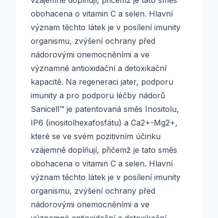
vzájemně doplňují, přičemž je tato směs
obohacena o vitamin C a selen. Hlavní
význam těchto látek je v posílení imunity
organismu, zvýšení ochrany před
nádorovými onemocněními a ve
významné antioxidační a detoxikační
kapacitě. Na regeneraci jater, podporu
imunity a pro podporu léčby nádorů
Sanicell™ je patentovaná směs Inositolu,
IP6 (inositolhexa­fosfátu) a Ca2+-Mg2+,
které se ve svém pozitivním účinku
vzájemně doplňují, přičemž je tato směs
obohacena o vitamin C a selen. Hlavní
význam těchto látek je v posílení imunity
organismu, zvýšení ochrany před
nádorovými onemocněními a ve