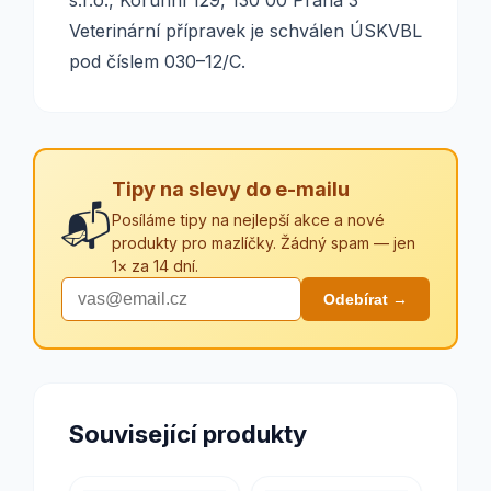
s.r.o., Korunní 129, 130 00 Praha 3
Veterinární přípravek je schválen ÚSKVBL
pod číslem 030–12/C.
Tipy na slevy do e-mailu
📬
Posíláme tipy na nejlepší akce a nové
produkty pro mazlíčky. Žádný spam — jen
1× za 14 dní.
Odebírat →
Související produkty