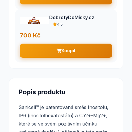
DobrotyDoMisky.cz
4.5
700 Kč
Koupit
Popis produktu
Sanicell™ je patentovaná směs Inositolu,
IP6 (inositolhexa­fosfátu) a Ca2+-Mg2+,
které se ve svém pozitivním účinku