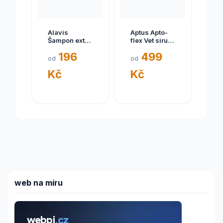
Alavis
Aptus Apto-
Šampon extra
flex Vet sirup
šetrný 250ml
500ml
196
499
od
od
Kč
Kč
web na míru