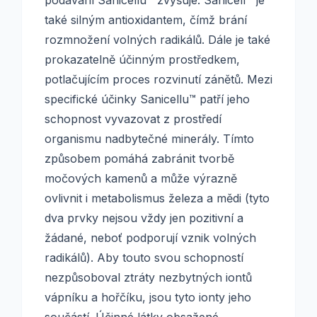
podávání Sanicellu™ zvyšuje. Sanicell™ je
také silným antioxidantem, čímž brání
rozmnožení volných radikálů. Dále je také
prokazatelně účinným prostředkem,
potlačujícím proces rozvinutí zánětů. Mezi
specifické účinky Sanicellu™ patří jeho
schopnost vyvazovat z prostředí
organismu nadbytečné minerály. Tímto
způsobem pomáhá zabránit tvorbě
močových kamenů a může výrazně
ovlivnit i metabolismus železa a mědi (tyto
dva prvky nejsou vždy jen pozitivní a
žádané, neboť podporují vznik volných
radikálů). Aby touto svou schopností
nezpůsoboval ztráty nezbytných iontů
vápníku a hořčíku, jsou tyto ionty jeho