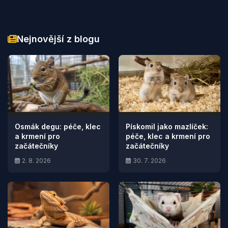
Nejnovější z blogu
Osmák degu: péče, klec
Pískomil jako mazlíček:
a krmení pro
péče, klec a krmení pro
začátečníky
začátečníky
2. 8. 2026
30. 7. 2026