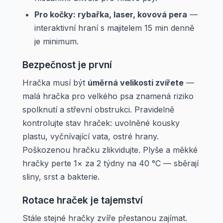
Pro kočky: rybařka, laser, kovová pera
—
interaktivní hraní s majitelem 15 min denně
je minimum.
Bezpečnost je první
Hračka musí být
úměrná velikosti zvířete
—
malá hračka pro velkého psa znamená riziko
spolknutí a střevní obstrukci. Pravidelně
kontrolujte stav hraček: uvolněné kousky
plastu, vyčnívající vata, ostré hrany.
Poškozenou hračku zlikvidujte. Plyše a měkké
hračky perte 1× za 2 týdny na 40 °C — sběrají
sliny, srst a bakterie.
Rotace hraček je tajemství
Stále stejné hračky zvíře přestanou zajímat.