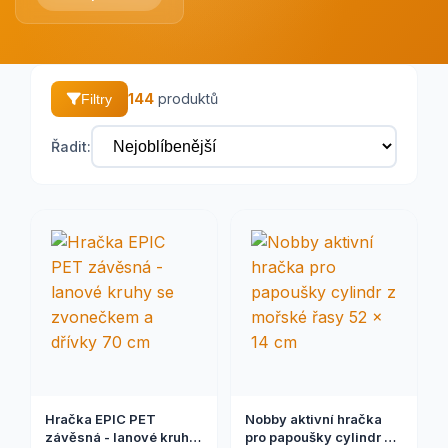
144
produktů
Filtry
Řadit:
Hračka EPIC PET
Nobby aktivní hračka
závěsná - lanové kruhy
pro papoušky cylindr z