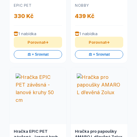
se zvonečkem a dřívky
mořské řasy 52 x 14 cm
EPIC PET
NOBBY
70 cm
330 Kč
439 Kč
1 nabídka
1 nabídka
Porovnat
Porovnat
⚖️ + Srovnat
⚖️ + Srovnat
Hračka EPIC PET
Hračka pro papoušky
závěsná - lanové kruhy
AMARO L dřevěná Zolux