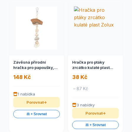
Závěsná přírodní
Hračka pro ptáky
hračka pro papoušky,
zrcátko kulaté plast
kokos/ratan/lávový
Zolux
148 Kč
38 Kč
kámen, 35 cm 1 ks
– 87 Kč
1 nabídka
Porovnat
3 nabídky
Porovnat
⚖️ + Srovnat
⚖️ + Srovnat