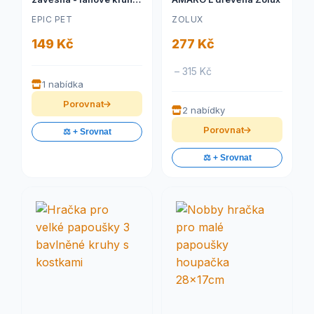
50 cm
EPIC PET
ZOLUX
149 Kč
277 Kč
– 315 Kč
1 nabídka
Porovnat
2 nabídky
Porovnat
⚖️ + Srovnat
⚖️ + Srovnat