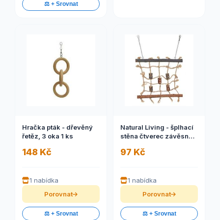
⚖️ + Srovnat
Hračka pták - dřevěný
Natural Living - šplhací
řetěz, 3 oka 1 ks
stěna čtverec závěsný
27 x 24 cm 1 ks
148 Kč
97 Kč
1 nabídka
1 nabídka
Porovnat
Porovnat
⚖️ + Srovnat
⚖️ + Srovnat