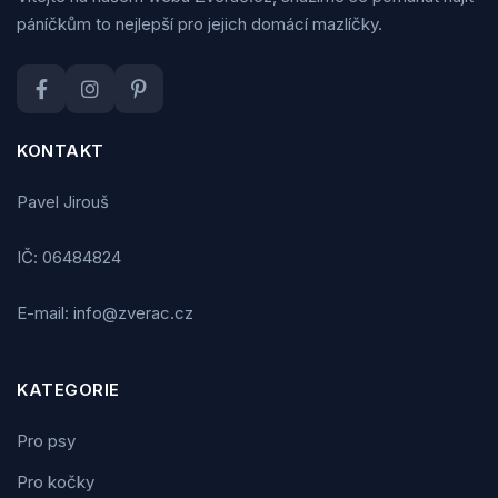
páníčkům to nejlepší pro jejich domácí mazlíčky.
KONTAKT
Pavel Jirouš
IČ: 06484824
E-mail: info@zverac.cz
KATEGORIE
Pro psy
Pro kočky