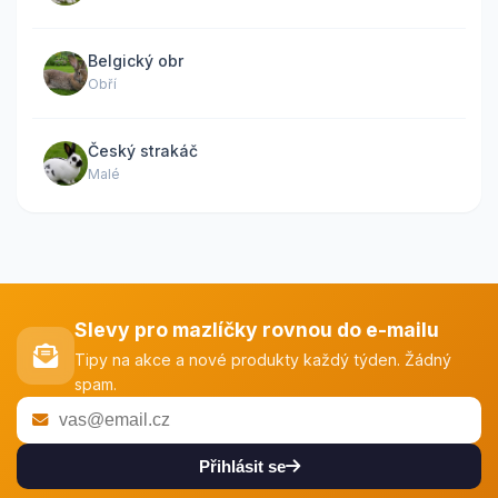
Belgický obr
Obří
Český strakáč
Malé
Slevy pro mazlíčky rovnou do e-mailu
Tipy na akce a nové produkty každý týden. Žádný
spam.
Přihlásit se