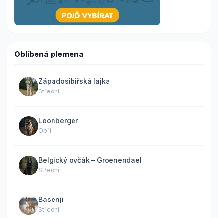
Oblíbená plemena
Západosibiřská lajka
Střední
Leonberger
Obří
Belgický ovčák – Groenendael
Střední
Basenji
Střední