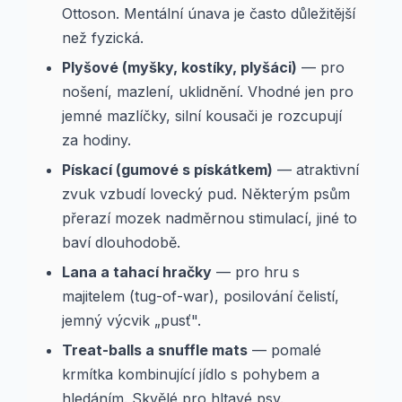
Ottoson. Mentální únava je často důležitější
než fyzická.
Plyšové (myšky, kostíky, plyšáci)
— pro
nošení, mazlení, uklidnění. Vhodné jen pro
jemné mazlíčky, silní kousači je rozcupují
za hodiny.
Pískací (gumové s pískátkem)
— atraktivní
zvuk vzbudí lovecký pud. Některým psům
přerazí mozek nadměrnou stimulací, jiné to
baví dlouhodobě.
Lana a tahací hračky
— pro hru s
majitelem (tug-of-war), posilování čelistí,
jemný výcvik „pusť".
Treat-balls a snuffle mats
— pomalé
krmítka kombinující jídlo s pohybem a
hledáním. Skvělé pro hltavé psy.