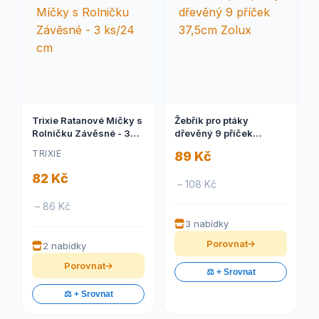
Trixie Ratanové Míčky s
Žebřík pro ptáky
Rolničku Závěsné - 3
dřevěný 9 příček
ks/24 cm
37,5cm Zolux
TRIXIE
89 Kč
82 Kč
– 108 Kč
– 86 Kč
3 nabídky
Porovnat
2 nabídky
Porovnat
⚖️ + Srovnat
⚖️ + Srovnat