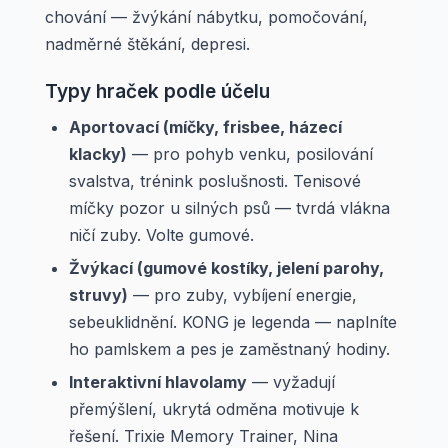
chování — žvýkání nábytku, pomočování,
nadměrné štěkání, depresi.
Typy hraček podle účelu
Aportovací (míčky, frisbee, házecí
klacky)
— pro pohyb venku, posilování
svalstva, trénink poslušnosti. Tenisové
míčky pozor u silných psů — tvrdá vlákna
ničí zuby. Volte gumové.
Žvýkací (gumové kostíky, jelení parohy,
struvy)
— pro zuby, vybíjení energie,
sebeuklidnění. KONG je legenda — naplníte
ho pamlskem a pes je zaměstnaný hodiny.
Interaktivní hlavolamy
— vyžadují
přemýšlení, ukrytá odměna motivuje k
řešení. Trixie Memory Trainer, Nina