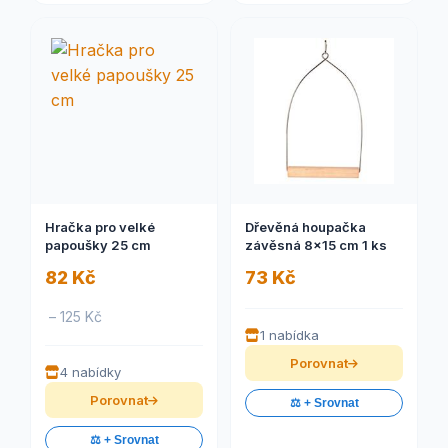
Hračka pro velké
Dřevěná houpačka
papoušky 25 cm
závěsná 8x15 cm 1 ks
82 Kč
73 Kč
– 125 Kč
1 nabídka
Porovnat
4 nabídky
Porovnat
⚖️ + Srovnat
⚖️ + Srovnat