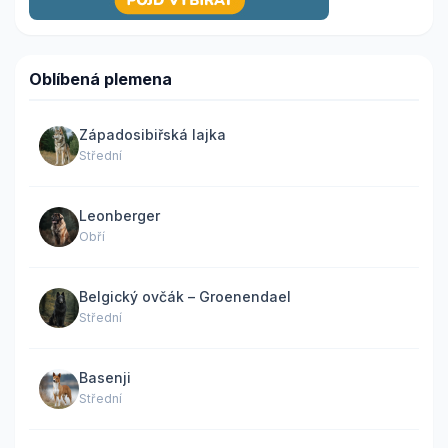
Oblíbená plemena
Západosibiřská lajka
Střední
Leonberger
Obří
Belgický ovčák – Groenendael
Střední
Basenji
Střední