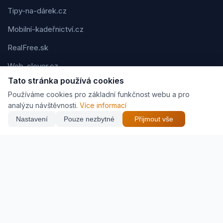
Tipy-na-dárek.cz
Mobilní-kadeřnictví.cz
RealFree.sk
Web-clever.cz
Tato stránka používá cookies
Kvízov.cz
Používáme cookies pro základní funkčnost webu a pro
Karavaning.net
analýzu návštěvnosti.
Více informací
Nastavení
Pouze nezbytné
Přijmout vše
CVčko.eu
Podmínky použití
Ochrana osobních údajů
Cookies
Jak vyděláváme (affiliate)
© 2026 Zveráč.cz. Všechna práva vyhrazena. | Vytvořil
Pavel
Jirouš