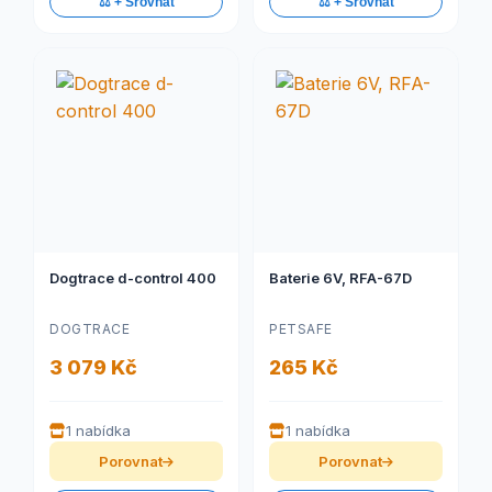
⚖️ + Srovnat
⚖️ + Srovnat
Dogtrace d-control 400
Baterie 6V, RFA-67D
DOGTRACE
PETSAFE
3 079 Kč
265 Kč
1 nabídka
1 nabídka
Porovnat
Porovnat