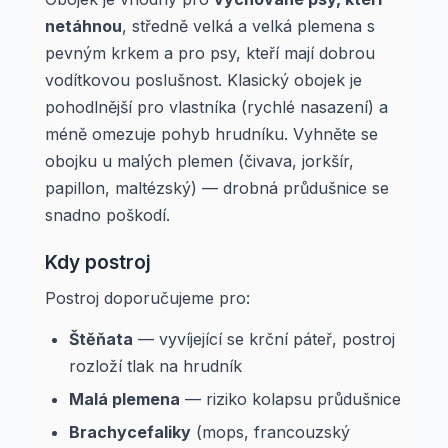
netáhnou
, středně velká a velká plemena s
pevným krkem a pro psy, kteří mají dobrou
vodítkovou poslušnost. Klasický obojek je
pohodlnější pro vlastníka (rychlé nasazení) a
méně omezuje pohyb hrudníku. Vyhněte se
obojku u malých plemen (čivava, jorkšír,
papillon, maltézský) — drobná průdušnice se
snadno poškodí.
Kdy postroj
Postroj doporučujeme pro:
Štěňata
— vyvíjející se krční páteř, postroj
rozloží tlak na hrudník
Malá plemena
— riziko kolapsu průdušnice
Brachycefaliky
(mops, francouzský