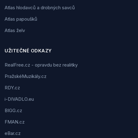
Atlas hlodavců a drobných savců
Atlas papoušků
Atlas želv
UŽITEČNÉ ODKAZY
RealFree.cz - opravdu bez realitky
PražskéMuzikály.cz
RDY.cz
i-DIVADLO.eu
BIGG.cz
FMAN.cz
eBar.cz