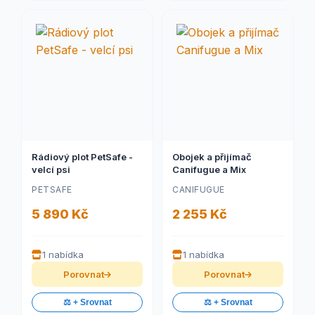
Rádiový plot PetSafe -
Obojek a přijímač
velcí psi
Canifugue a Mix
PETSAFE
CANIFUGUE
5 890 Kč
2 255 Kč
1 nabídka
1 nabídka
Porovnat
Porovnat
⚖️ + Srovnat
⚖️ + Srovnat