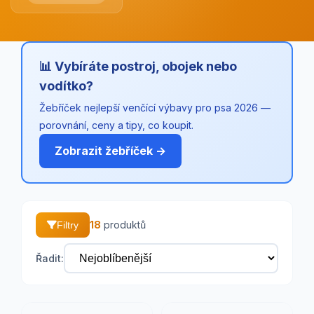
📊 Vybíráte postroj, obojek nebo
vodítko?
Žebříček nejlepší venčící výbavy pro psa 2026 —
porovnání, ceny a tipy, co koupit.
Zobrazit žebříček →
18
produktů
Filtry
Řadit: