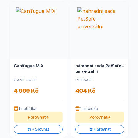
Canifugue MIX
náhradní sada PetSafe -
univerzální
CANIFUGUE
PETSAFE
4 999 Kč
404 Kč
1 nabídka
1 nabídka
Porovnat
Porovnat
⚖️ + Srovnat
⚖️ + Srovnat