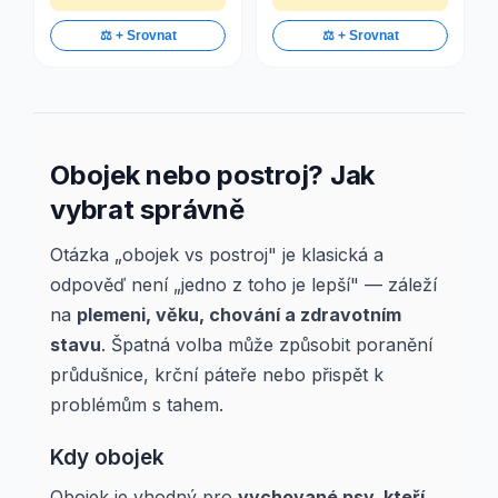
⚖️ + Srovnat
⚖️ + Srovnat
Obojek nebo postroj? Jak
vybrat správně
Otázka „obojek vs postroj" je klasická a
odpověď není „jedno z toho je lepší" — záleží
na
plemeni, věku, chování a zdravotním
stavu
. Špatná volba může způsobit poranění
průdušnice, krční páteře nebo přispět k
problémům s tahem.
Kdy obojek
Obojek je vhodný pro
vychované psy, kteří