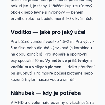
pokud jen 1, je těsný. U štěňat kupujte růstový
obojek nebo levnější nylonový — během
prvního roku ho budete měnit 2–3× kvůli růstu.
Vodítko — jaké pro jaký účel
Pro běžné venčení vodítko 1,5–2 m. Pro výcvik
5 m flexi nebo dlouhé výcvikové (s karabinou
na obou koncích). Pro stopaře a sportovní
psy speciální 10 m.
Vyhněte se příliš tenkým
vodítkům u velkých plemen
— riziko přetržení
při škubnutí. Pro mokré počasí biothane nebo
kožené (nylon nasaje vodu a smrdí).
Náhubek — kdy je potřeba
V MHD a u veterináře povinný u všech psů, na