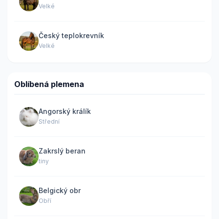
Velké
Český teplokrevník
Velké
Oblíbená plemena
Angorský králík
Střední
Zakrslý beran
tiny
Belgický obr
Obří