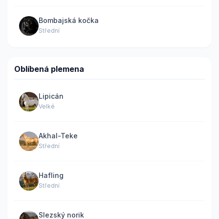
Bombajská kočka
Střední
Oblíbená plemena
Lipicán
Velké
Akhal-Teke
Střední
Hafling
Střední
Slezský norik