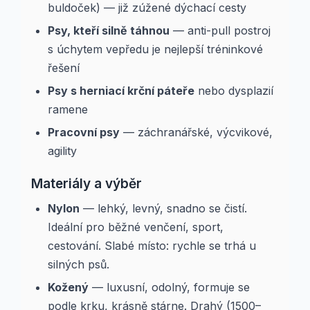
buldoček) — již zúžené dýchací cesty
Psy, kteří silně táhnou
— anti-pull postroj
s úchytem vepředu je nejlepší tréninkové
řešení
Psy s herniací krční páteře
nebo dysplazií
ramene
Pracovní psy
— záchranářské, výcvikové,
agility
Materiály a výběr
Nylon
— lehký, levný, snadno se čistí.
Ideální pro běžné venčení, sport,
cestování. Slabé místo: rychle se trhá u
silných psů.
Kožený
— luxusní, odolný, formuje se
podle krku, krásně stárne. Drahý (1500–