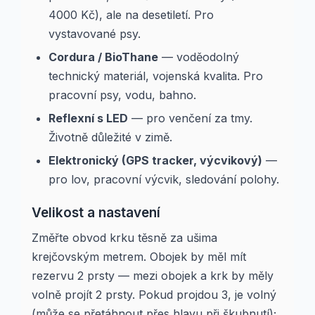
4000 Kč), ale na desetiletí. Pro
vystavované psy.
Cordura / BioThane
— voděodolný
technický materiál, vojenská kvalita. Pro
pracovní psy, vodu, bahno.
Reflexní s LED
— pro venčení za tmy.
Životně důležité v zimě.
Elektronický (GPS tracker, výcvikový)
—
pro lov, pracovní výcvik, sledování polohy.
Velikost a nastavení
Změřte obvod krku těsně za ušima
krejčovským metrem. Obojek by měl mít
rezervu 2 prsty — mezi obojek a krk by měly
volně projít 2 prsty. Pokud projdou 3, je volný
(může se přetáhnout přes hlavu při škubnutí);