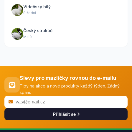
Vídeňský bílý
Střední
Český strakáč
Malé
Slevy pro mazlíčky rovnou do e-mailu
Tipy na akce a nové produkty každý týden. Žádný
spam.
Přihlásit se