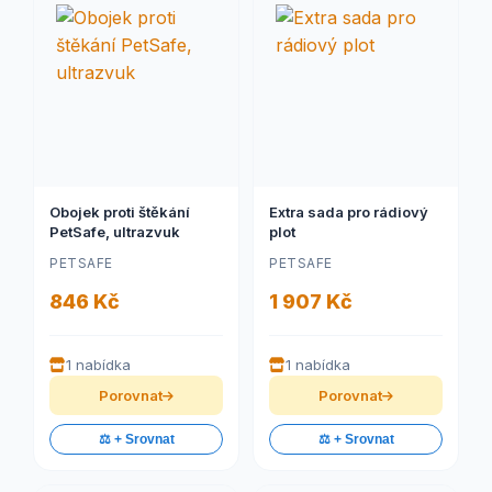
Obojek proti štěkání
Extra sada pro rádiový
PetSafe, ultrazvuk
plot
PETSAFE
PETSAFE
846 Kč
1 907 Kč
1 nabídka
1 nabídka
Porovnat
Porovnat
⚖️ + Srovnat
⚖️ + Srovnat