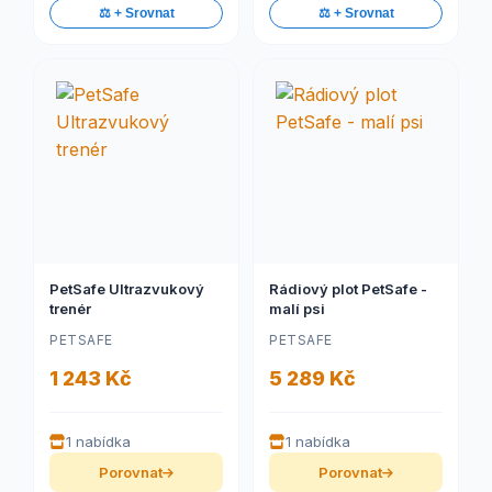
⚖️ + Srovnat
⚖️ + Srovnat
PetSafe Ultrazvukový
Rádiový plot PetSafe -
trenér
malí psi
PETSAFE
PETSAFE
1 243 Kč
5 289 Kč
1 nabídka
1 nabídka
Porovnat
Porovnat