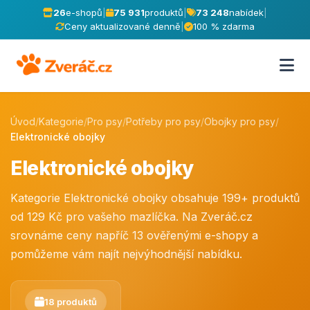
26
e-shopů
|
75 931
produktů
|
73 248
nabídek
|
Ceny aktualizované denně
|
100 % zdarma
Úvod
/
Kategorie
/
Pro psy
/
Potřeby pro psy
/
Obojky pro psy
/
Elektronické obojky
Elektronické obojky
Kategorie Elektronické obojky obsahuje 199+ produktů
od 129 Kč pro vašeho mazlíčka. Na Zveráč.cz
srovnáme ceny napříč 13 ověřenými e-shopy a
pomůžeme vám najít nejvýhodnější nabídku.
18 produktů