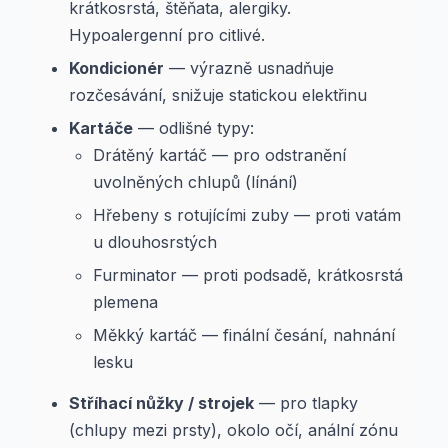
krátkosrstá, štěňata, alergiky.
Hypoalergenní pro citlivé.
Kondicionér
— výrazně usnadňuje
rozčesávání, snižuje statickou elektřinu
Kartáče
— odlišné typy:
Drátěný kartáč — pro odstranění
uvolněných chlupů (línání)
Hřebeny s rotujícími zuby — proti vatám
u dlouhosrstých
Furminator — proti podsadě, krátkosrstá
plemena
Měkký kartáč — finální česání, nahnání
lesku
Stříhací nůžky / strojek
— pro tlapky
(chlupy mezi prsty), okolo očí, anální zónu