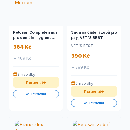
Petosan Complete sada
Sada na čištění zubů pro
pro dentální hygienu
psy, VET´S BEST
Medium
VET´S BEST
364 Kč
390 Kč
– 409 Kč
– 399 Kč
3 nabídky
Porovnat
2 nabídky
Porovnat
⚖️ + Srovnat
⚖️ + Srovnat