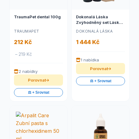
TraumaPet dental 100g
Dokonalá Láska
Zvýhodněný set Láska
01 a Láska B20 - Zuby a
TRAUMAPET
DOKONALÁ LÁSKA
dásně - Posílená péče L
212 Kč
1 444 Kč
– 219 Kč
1 nabídka
Porovnat
2 nabídky
Porovnat
⚖️ + Srovnat
⚖️ + Srovnat