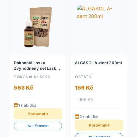
Dokonalá Láska
ALGASOL A-dent 200ml
Zvýhodněný set Láska
01 a Láska B20 - Zuby a
DOKONALÁ LÁSKA
OSTATNÍ
dásně - Posílená péče S
563 Kč
159 Kč
– 196 Kč
1 nabídka
Porovnat
2 nabídky
Porovnat
⚖️ + Srovnat