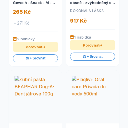
Geweih - Snack - M -
dásně - zvýhodněný set
půlené
s poznávací sadou
DOKONALÁ LÁSKA
265 Kč
917 Kč
– 271 Kč
1 nabídka
2 nabídky
Porovnat
Porovnat
⚖️ + Srovnat
⚖️ + Srovnat