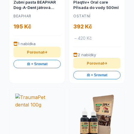
Zubní pasta BEAPHAR
Plaqtiv+ Oral care
Dog-A-Dent játrová
Přísada do vody 500ml
100g
BEAPHAR
OSTATNÍ
195 Kč
392 Kč
– 420 Kč
1 nabídka
Porovnat
2 nabídky
Porovnat
⚖️ + Srovnat
⚖️ + Srovnat