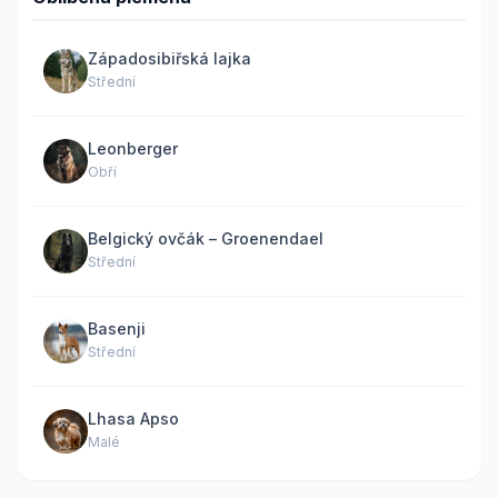
Západosibiřská lajka
Střední
Leonberger
Obří
Belgický ovčák – Groenendael
Střední
Basenji
Střední
Lhasa Apso
Malé