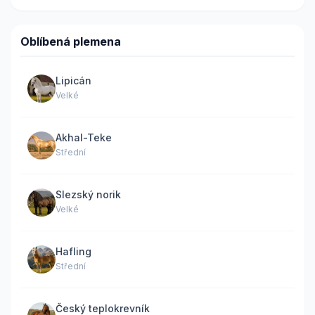
Oblíbená plemena
Lipicán
Velké
Akhal-Teke
Střední
Slezský norik
Velké
Hafling
Střední
Český teplokrevník