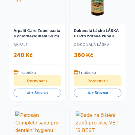
Arpalit Care Zubní pasta
Dokonalá Láska LÁSKA
s chlorhexidinem 50 ml
01 Pro zdravé zuby a
dásně - pro pejsky
ARPALIT
DOKONALÁ LÁSKA
240 Kč
360 Kč
1 nabídka
1 nabídka
Porovnat
Porovnat
⚖️ + Srovnat
⚖️ + Srovnat