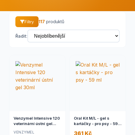
117
produktů
Filtry
Řadit:
Venzymel Intensive 120
Oral Kit M/L - gel s
veterinární ústní gel
kartáčky - pro psy - 59
30ml
ml
VENZYMEL
361 Kč