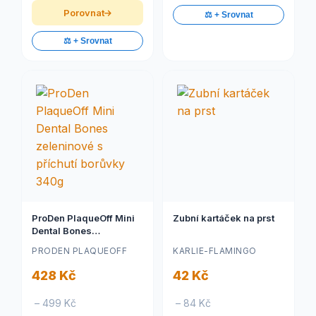
Porovnat
⚖️ + Srovnat
⚖️ + Srovnat
ProDen PlaqueOff Mini
Zubní kartáček na prst
Dental Bones
zeleninové s příchutí
PRODEN PLAQUEOFF
KARLIE-FLAMINGO
borůvky 340g
428 Kč
42 Kč
– 499 Kč
– 84 Kč