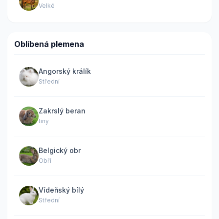
Velké
Oblíbená plemena
Angorský králík
Střední
Zakrslý beran
tiny
Belgický obr
Obří
Vídeňský bílý
Střední