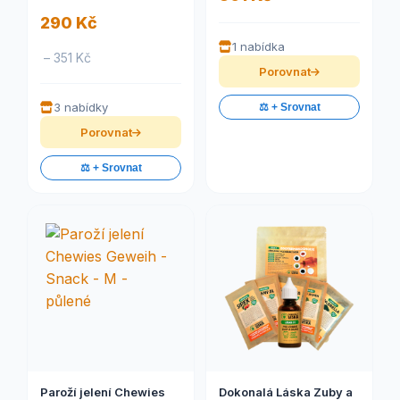
290 Kč
1 nabídka
– 351 Kč
Porovnat
3 nabídky
⚖️ + Srovnat
Porovnat
⚖️ + Srovnat
Paroží jelení Chewies
Dokonalá Láska Zuby a