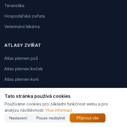
Teraristika
Hospodářská zvířata
Veterinární lékárna
ATLASY ZVÍŘAT
Atlas plemen psů
Atlas plemen koček
Atlas plemen koní
Atlas plemen králíků
Tato stránka používá cookies
Atlas akvarijních ryb
Používáme cookies pro základní funkčnost webu a pro
analýzu návštěvnosti.
Více informací
Atlas hlodavců a drobných savců
Nastavení
Pouze nezbytné
Přijmout vše
Atlas papoušků