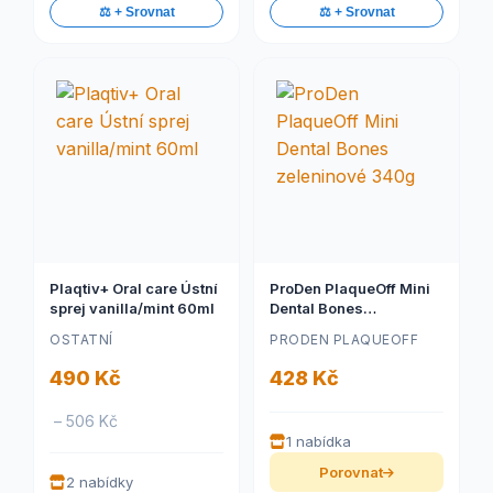
⚖️ + Srovnat
⚖️ + Srovnat
Plaqtiv+ Oral care Ústní
ProDen PlaqueOff Mini
sprej vanilla/mint 60ml
Dental Bones
zeleninové 340g
OSTATNÍ
PRODEN PLAQUEOFF
490 Kč
428 Kč
– 506 Kč
1 nabídka
Porovnat
2 nabídky