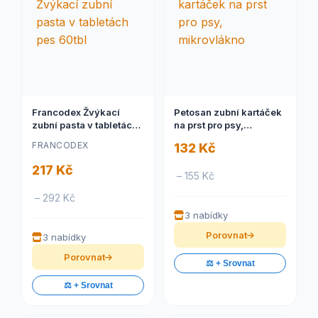
Francodex Žvýkací
Petosan zubní kartáček
zubní pasta v tabletách
na prst pro psy,
pes 60tbl
mikrovlákno
FRANCODEX
132 Kč
217 Kč
– 155 Kč
– 292 Kč
3 nabídky
Porovnat
3 nabídky
Porovnat
⚖️ + Srovnat
⚖️ + Srovnat