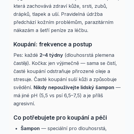
která zachovává zdraví kůže, srsti, zubů,
drápků, tlapek a uší. Pravidelná údržba
předchází kožním problémům, parazitárním
nákazám a šetří peníze za léčbu.
Koupání: frekvence a postup
Pes: každé
2–4 týdny
(dlouhosrstá plemena
častěji). Kočka: jen výjimečně — sama se čistí,
časté koupání odstraňuje přirozené oleje a
stresuje. Časté koupání suší kůži a způsobuje
svědění.
Nikdy nepoužívejte lidský šampon
—
má jiné pH (5,5 vs psí 6,5–7,5) a je příliš
agresivní.
Co potřebujete pro koupání a péči
Šampon
— speciální pro dlouhosrstá,