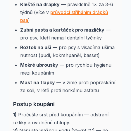
Kleště na drápky
— pravidelně 1× za 3–6
týdnů (více v
průvodci stříháním drápků
psa
)
Zubní pasta a kartáček pro mazlíčky
—
pro psy, kteří nemají dentální tyčinky
Roztok na uši
— pro psy s visacíma ušima
nutnost (pudl, kokrshpaněl, basset)
Mokré ubrousky
— pro rychlou hygienu
mezi koupáním
Mast na tlapky
— v zimě proti popraskání
ze soli, v létě proti horkému asfaltu
Postup koupání
1)
Pročešte srst před koupáním — odstraní
uzlíky a uvolněné chlupy.
2)
Napuste vlažnou vodu (35–38 °C) — ne