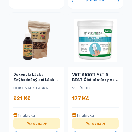
⚖️ + Srovnat
Dokonalá Láska
VET´S BEST VET'S
Zvýhodněný set Láska
BEST Čisticí utěrky na
01 a Láska B20 - Zuby a
zuby pro psy 50ks
DOKONALÁ LÁSKA
VET´S BEST
dásně - Posílená péče
M
921 Kč
177 Kč
1 nabídka
1 nabídka
Porovnat
Porovnat