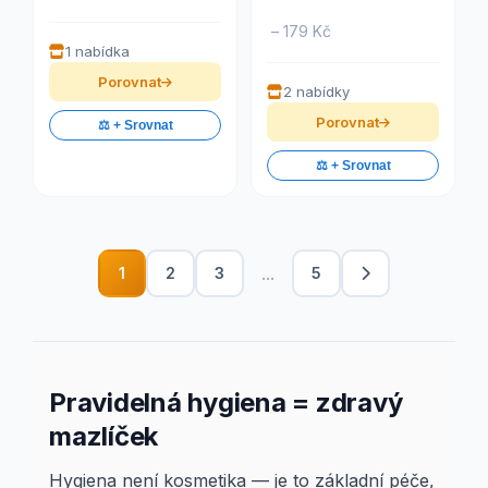
– 179 Kč
1 nabídka
Porovnat
2 nabídky
Porovnat
⚖️ + Srovnat
⚖️ + Srovnat
...
1
2
3
5
Pravidelná hygiena = zdravý
mazlíček
Hygiena není kosmetika — je to základní péče,