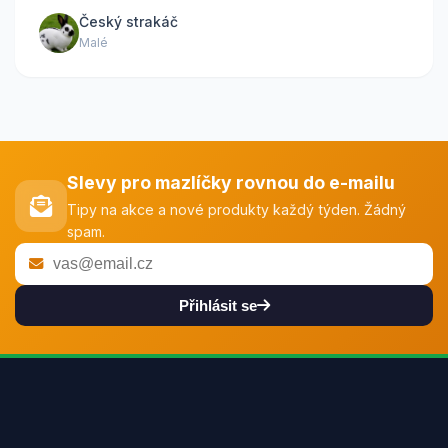
Český strakáč
Malé
Slevy pro mazlíčky rovnou do e-mailu
Tipy na akce a nové produkty každý týden. Žádný
spam.
Přihlásit se