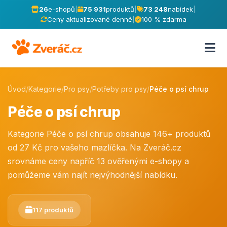
26
e-shopů
|
75 931
produktů
|
73 248
nabídek
|
Ceny aktualizované denně
|
100 % zdarma
Úvod
/
Kategorie
/
Pro psy
/
Potřeby pro psy
/
Péče o psí chrup
Péče o psí chrup
Kategorie Péče o psí chrup obsahuje 146+ produktů
od 27 Kč pro vašeho mazlíčka. Na Zveráč.cz
srovnáme ceny napříč 13 ověřenými e-shopy a
pomůžeme vám najít nejvýhodnější nabídku.
117 produktů