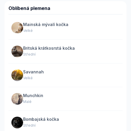
Oblíbená plemena
Mainská mývalí kočka
Velké
Britská krátkosrstá kočka
Střední
Savannah
Velké
Munchkin
Malé
Bombajská kočka
Střední