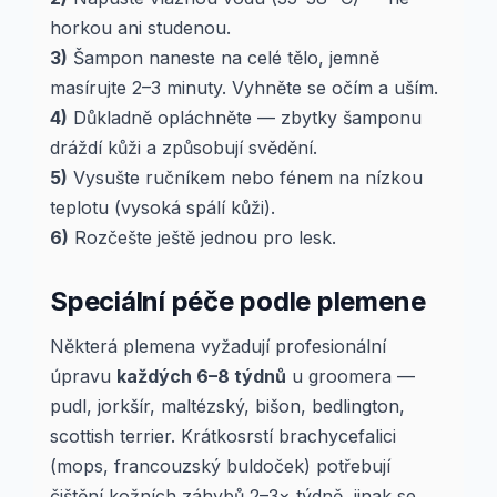
horkou ani studenou.
3)
Šampon naneste na celé tělo, jemně
masírujte 2–3 minuty. Vyhněte se očím a uším.
4)
Důkladně opláchněte — zbytky šamponu
dráždí kůži a způsobují svědění.
5)
Vysušte ručníkem nebo fénem na nízkou
teplotu (vysoká spálí kůži).
6)
Rozčešte ještě jednou pro lesk.
Speciální péče podle plemene
Některá plemena vyžadují profesionální
úpravu
každých 6–8 týdnů
u groomera —
pudl, jorkšír, maltézský, bišon, bedlington,
scottish terrier. Krátkosrstí brachycefalici
(mops, francouzský buldoček) potřebují
čištění kožních záhybů 2–3× týdně, jinak se