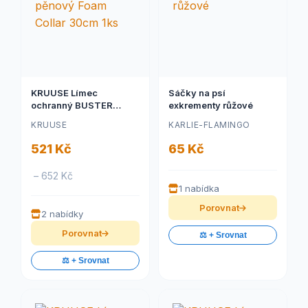
KRUUSE Límec
Sáčky na psí
ochranný BUSTER
exkrementy růžové
pěnový Foam Collar
KRUUSE
KARLIE-FLAMINGO
30cm 1ks
521 Kč
65 Kč
– 652 Kč
1 nabídka
Porovnat
2 nabídky
Porovnat
⚖️ + Srovnat
⚖️ + Srovnat