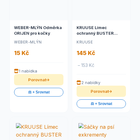
WEBER-MLÝN Odměrka
KRUUSE Límec
ORIJEN pro kočky
ochranný BUSTER
plastový Design Collar
WEBER-MLÝN
KRUUSE
25cm
15 Kč
145 Kč
– 153 Kč
1 nabídka
Porovnat
2 nabídky
Porovnat
⚖️ + Srovnat
⚖️ + Srovnat