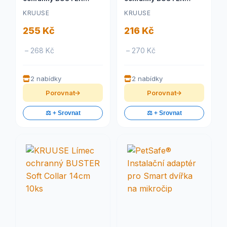
plastový Easy Collar
pěnový Foam Collar
KRUUSE
KRUUSE
25cm 1ks
7,5cm 1ks
255 Kč
216 Kč
– 268 Kč
– 270 Kč
2 nabídky
2 nabídky
Porovnat
Porovnat
⚖️ + Srovnat
⚖️ + Srovnat