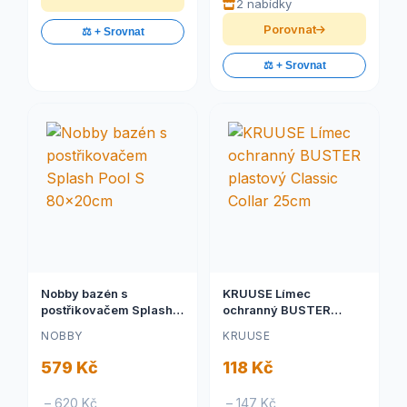
2 nabídky
Porovnat
⚖️ + Srovnat
⚖️ + Srovnat
Nobby bazén s
KRUUSE Límec
postřikovačem Splash
ochranný BUSTER
Pool S 80x20cm
plastový Classic Collar
NOBBY
KRUUSE
25cm
579 Kč
118 Kč
– 620 Kč
– 147 Kč