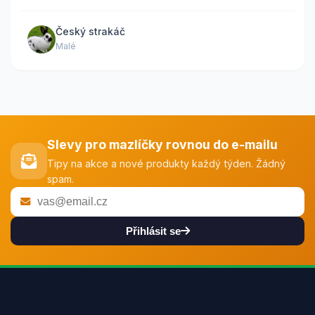
Český strakáč
Malé
Slevy pro mazlíčky rovnou do e-mailu
Tipy na akce a nové produkty každý týden. Žádný
spam.
Přihlásit se