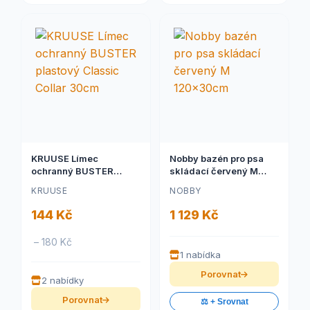
KRUUSE Límec
Nobby bazén pro psa
ochranný BUSTER
skládací červený M
plastový Classic Collar
120x30cm
KRUUSE
NOBBY
30cm
144 Kč
1 129 Kč
– 180 Kč
1 nabídka
Porovnat
2 nabídky
Porovnat
⚖️ + Srovnat