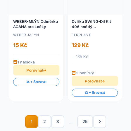
WEBER-MLÝN Odměrka
Dvířka SWING-Dil Kit
ACANA pro kočky
406 hnědý
rámeček+dvířka Swing
WEBER-MLÝN
FERPLAST
5
15 Kč
129 Kč
– 135 Kč
1 nabídka
Porovnat
2 nabídky
Porovnat
⚖️ + Srovnat
⚖️ + Srovnat
...
1
2
3
25