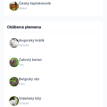
Český teplokrevník
Velké
Oblíbená plemena
Angorský králík
Střední
Zakrslý beran
tiny
Belgický obr
Obří
Vídeňský bílý
Střední