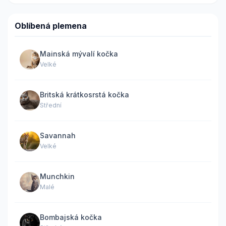
Oblíbená plemena
Mainská mývalí kočka
Velké
Britská krátkosrstá kočka
Střední
Savannah
Velké
Munchkin
Malé
Bombajská kočka