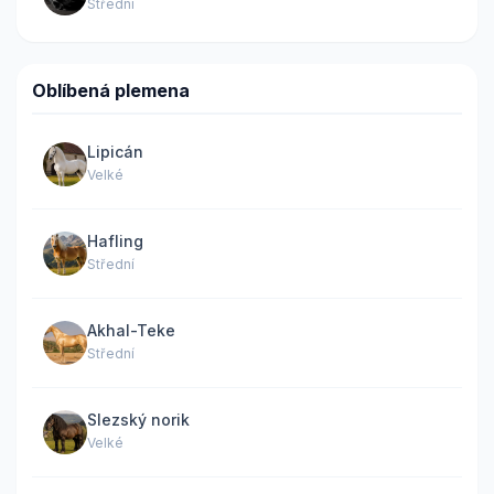
Střední
Oblíbená plemena
Lipicán
Velké
Hafling
Střední
Akhal-Teke
Střední
Slezský norik
Velké