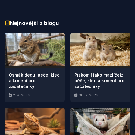
Nejnovější z blogu
Osmák degu: péče, klec
Pískomil jako mazlíček:
a krmení pro
péče, klec a krmení pro
začátečníky
začátečníky
2. 8. 2026
30. 7. 2026