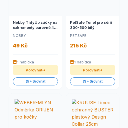
Nobby TidyUp sáčky na
PetSafe Tunel pro sérii
exkrementy barevné 4
300-500 bílý
role
NOBBY
PETSAFE
49 Kč
215 Kč
1 nabídka
1 nabídka
Porovnat
Porovnat
⚖️ + Srovnat
⚖️ + Srovnat