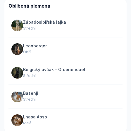
Oblíbená plemena
Západosibiřská lajka
Střední
Leonberger
Obří
Belgický ovčák – Groenendael
Střední
Basenji
Střední
Lhasa Apso
Malé