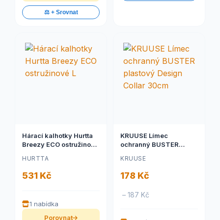
⚖️ + Srovnat
Hárací kalhotky Hurtta
KRUUSE Límec
Breezy ECO ostružinové
ochranný BUSTER
L
plastový Design Collar
HURTTA
KRUUSE
30cm
531 Kč
178 Kč
– 187 Kč
1 nabídka
Porovnat