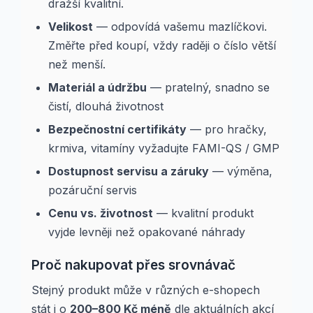
dražší kvalitní.
Velikost
— odpovídá vašemu mazlíčkovi.
Změřte před koupí, vždy raději o číslo větší
než menší.
Materiál a údržbu
— pratelný, snadno se
čistí, dlouhá životnost
Bezpečnostní certifikáty
— pro hračky,
krmiva, vitamíny vyžadujte FAMI-QS / GMP
Dostupnost servisu a záruky
— výměna,
pozáruční servis
Cenu vs. životnost
— kvalitní produkt
vyjde levněji než opakované náhrady
Proč nakupovat přes srovnávač
Stejný produkt může v různých e-shopech
stát i o
200–800 Kč méně
dle aktuálních akcí