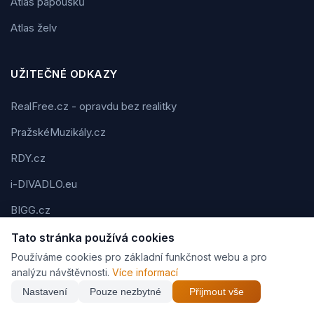
Atlas papoušků
Atlas želv
UŽITEČNÉ ODKAZY
RealFree.cz - opravdu bez realitky
PražskéMuzikály.cz
RDY.cz
i-DIVADLO.eu
BIGG.cz
FMAN.cz
Tato stránka používá cookies
Používáme cookies pro základní funkčnost webu a pro
eBar.cz
analýzu návštěvnosti.
Více informací
Tipy-na-dárek.cz
Nastavení
Pouze nezbytné
Přijmout vše
Mobilní-kadeřnictví.cz