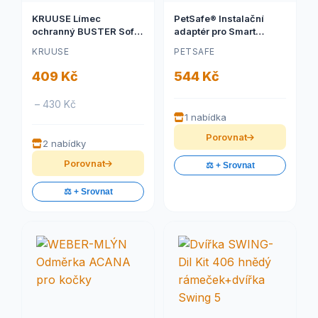
KRUUSE Límec
PetSafe® Instalační
ochranný BUSTER Soft
adaptér pro Smart
Collar 14cm 10ks
dvířka na mikročip
KRUUSE
PETSAFE
409 Kč
544 Kč
– 430 Kč
1 nabídka
Porovnat
2 nabídky
Porovnat
⚖️ + Srovnat
⚖️ + Srovnat