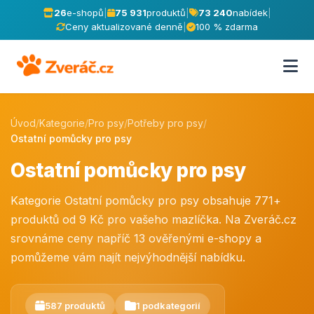
26
e-shopů
|
75 931
produktů
|
73 240
nabídek
|
Ceny aktualizované denně
|
100 % zdarma
Úvod
/
Kategorie
/
Pro psy
/
Potřeby pro psy
/
Ostatní pomůcky pro psy
Ostatní pomůcky pro psy
Kategorie Ostatní pomůcky pro psy obsahuje 771+
produktů od 9 Kč pro vašeho mazlíčka. Na Zveráč.cz
srovnáme ceny napříč 13 ověřenými e-shopy a
pomůžeme vám najít nejvýhodnější nabídku.
587 produktů
1 podkategorií