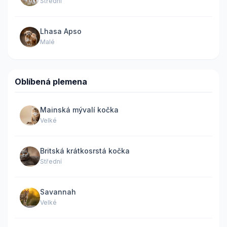
Střední
Lhasa Apso
Malé
Oblíbená plemena
Mainská mývalí kočka
Velké
Britská krátkosrstá kočka
Střední
Savannah
Velké