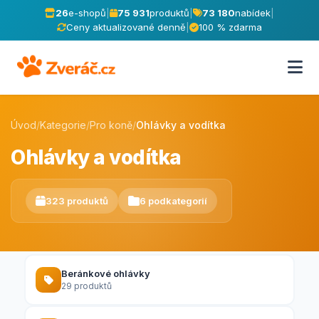
26
e-shopů
|
75 931
produktů
|
73 180
nabídek
|
Ceny aktualizované denně
|
100 % zdarma
Úvod
/
Kategorie
/
Pro koně
/
Ohlávky a vodítka
Ohlávky a vodítka
323 produktů
6 podkategorií
Beránkové ohlávky
29 produktů