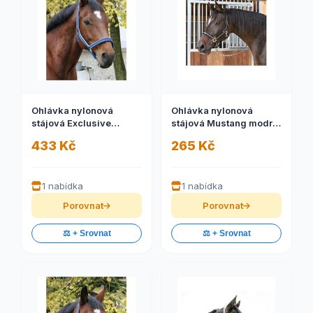
Ohlávka nylonová
Ohlávka nylonová
stájová Exclusive
stájová Mustang modro/
červená, 3
černá, 1
433 Kč
265 Kč
1 nabídka
1 nabídka
Porovnat
Porovnat
⚖️ + Srovnat
⚖️ + Srovnat