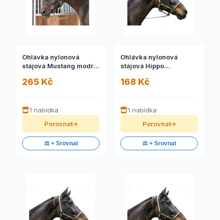
Ohlávka nylonová
Ohlávka nylonová
stájová Mustang modro/
stájová Hippo
černá, 3
růžovo/tmavohnědá, 3
265 Kč
168 Kč
1 nabídka
1 nabídka
Porovnat
Porovnat
⚖️ + Srovnat
⚖️ + Srovnat