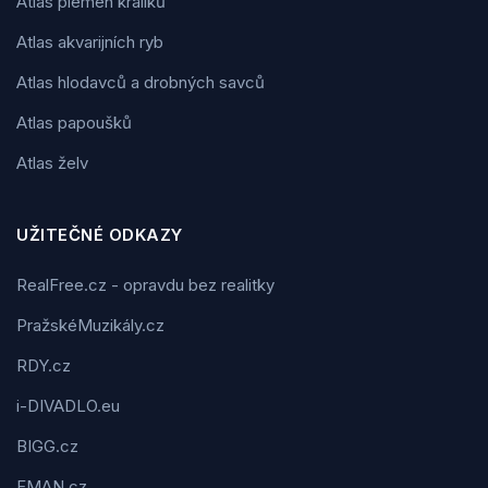
Atlas plemen králíků
Atlas akvarijních ryb
Atlas hlodavců a drobných savců
Atlas papoušků
Atlas želv
UŽITEČNÉ ODKAZY
RealFree.cz - opravdu bez realitky
PražskéMuzikály.cz
RDY.cz
i-DIVADLO.eu
BIGG.cz
FMAN.cz