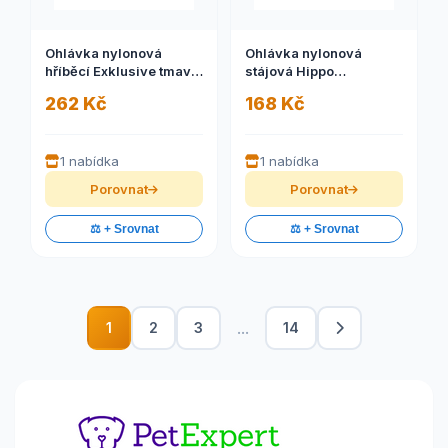
Ohlávka nylonová
Ohlávka nylonová
hříběcí Exklusive tmavě
stájová Hippo
modrá
červeno/béžová, 3
262 Kč
168 Kč
1 nabídka
1 nabídka
Porovnat
Porovnat
⚖️ + Srovnat
⚖️ + Srovnat
...
1
2
3
14