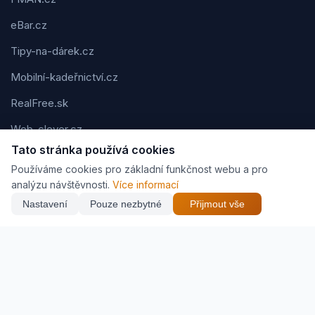
eBar.cz
Tipy-na-dárek.cz
Mobilní-kadeřnictví.cz
RealFree.sk
Web-clever.cz
Tato stránka používá cookies
Kvízov.cz
Používáme cookies pro základní funkčnost webu a pro
Karavaning.net
analýzu návštěvnosti.
Více informací
Nastavení
Pouze nezbytné
Přijmout vše
CVčko.eu
Podmínky použití
Ochrana osobních údajů
Cookies
Jak vyděláváme (affiliate)