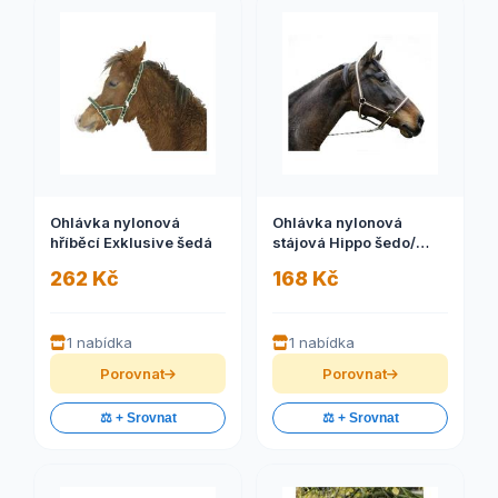
Ohlávka nylonová
Ohlávka nylonová
hříběcí Exklusive šedá
stájová Hippo šedo/
černá, 0
262 Kč
168 Kč
1 nabídka
1 nabídka
Porovnat
Porovnat
⚖️ + Srovnat
⚖️ + Srovnat