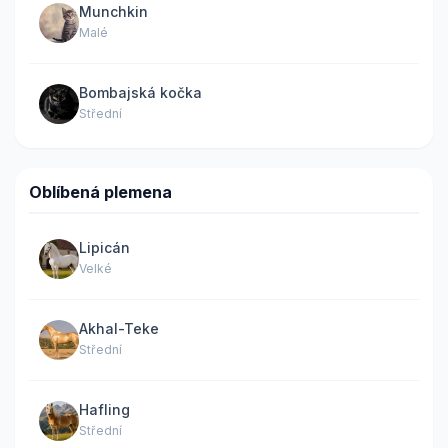
Munchkin
Malé
Bombajská kočka
Střední
Oblíbená plemena
Lipicán
Velké
Akhal-Teke
Střední
Hafling
Střední