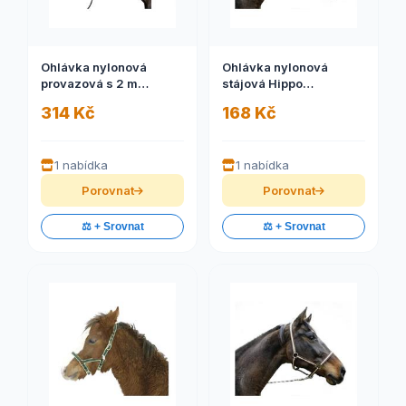
Ohlávka nylonová
Ohlávka nylonová
provazová s 2 m
stájová Hippo
navazujícím vodítkem
námořnická/sv. modrá,
314 Kč
168 Kč
černá
1
1 nabídka
1 nabídka
Porovnat
Porovnat
⚖️ + Srovnat
⚖️ + Srovnat