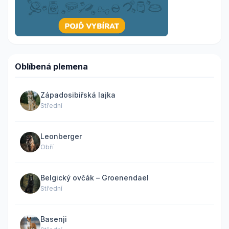
Oblíbená plemena
Západosibiřská lajka
Střední
Leonberger
Obří
Belgický ovčák – Groenendael
Střední
Basenji