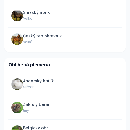
Slezský norik
Velké
Český teplokrevník
Velké
Oblíbená plemena
Angorský králík
Střední
Zakrslý beran
tiny
Belgický obr