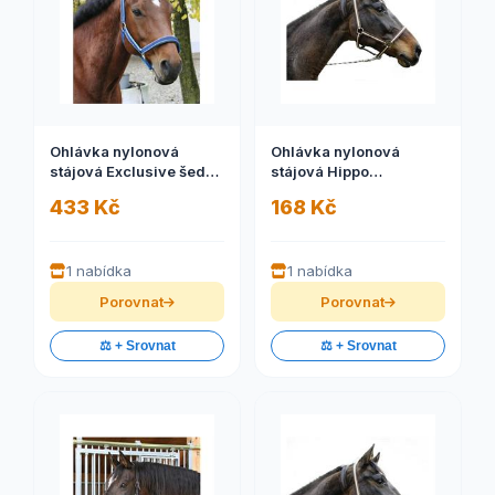
Ohlávka nylonová
Ohlávka nylonová
stájová Exclusive šedá,
stájová Hippo
2
hnědo/béžová, 0
433 Kč
168 Kč
1 nabídka
1 nabídka
Porovnat
Porovnat
⚖️ + Srovnat
⚖️ + Srovnat