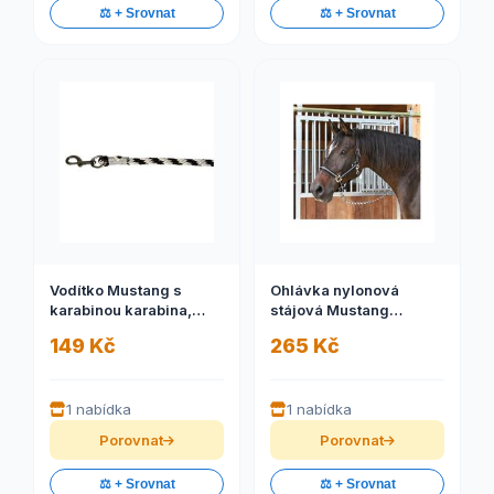
⚖️ + Srovnat
⚖️ + Srovnat
Vodítko Mustang s
Ohlávka nylonová
karabinou karabina,
stájová Mustang
stříbrná/černá/bílá
černo/stříbrná, 2
149 Kč
265 Kč
1 nabídka
1 nabídka
Porovnat
Porovnat
⚖️ + Srovnat
⚖️ + Srovnat