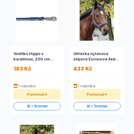
Vodítko Hippo s
Ohlávka nylonová
karabinou, 200 cm
stájová Exclusive šedá,
karabina,
4
183 Kč
433 Kč
námořnická/sv. modrá
1 nabídka
1 nabídka
Porovnat
Porovnat
⚖️ + Srovnat
⚖️ + Srovnat