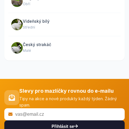
Obří
Vídeňský bílý
Střední
Český strakáč
Malé
Slevy pro mazlíčky rovnou do e-mailu
Tipy na akce a nové produkty každý týden. Žádný
spam.
Přihlásit se