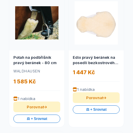
Potah na podbřišník
Edix pravý beránek na
pravý beránek - 80 cm
posedlí bezkostrového
sedla
WALDHAUSEN
1 447 Kč
1 585 Kč
1 nabídka
Porovnat
1 nabídka
Porovnat
⚖️ + Srovnat
⚖️ + Srovnat