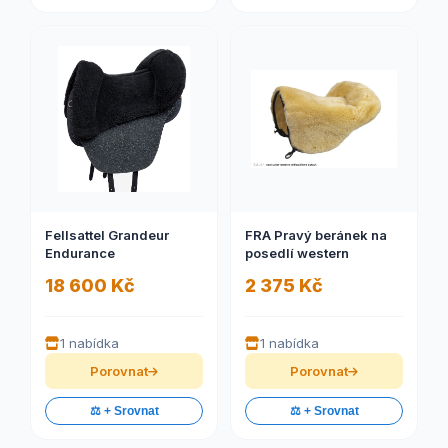
Fellsattel Grandeur
FRA Pravý beránek na
Endurance
posedlí western
18 600 Kč
2 375 Kč
1 nabídka
1 nabídka
Porovnat
Porovnat
⚖️ + Srovnat
⚖️ + Srovnat