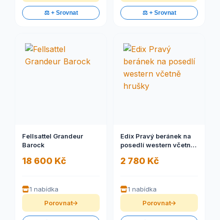
⚖️ + Srovnat
⚖️ + Srovnat
Fellsattel Grandeur
Edix Pravý beránek na
Barock
posedlí western včetně
hrušky
18 600 Kč
2 780 Kč
1 nabídka
1 nabídka
Porovnat
Porovnat