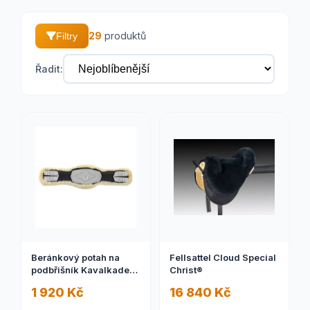
29
produktů
Filtry
Řadit:
Beránkový potah na
Fellsattel Cloud Special
podbřišník Kavalkade
Christ®
Comfort
1 920 Kč
16 840 Kč