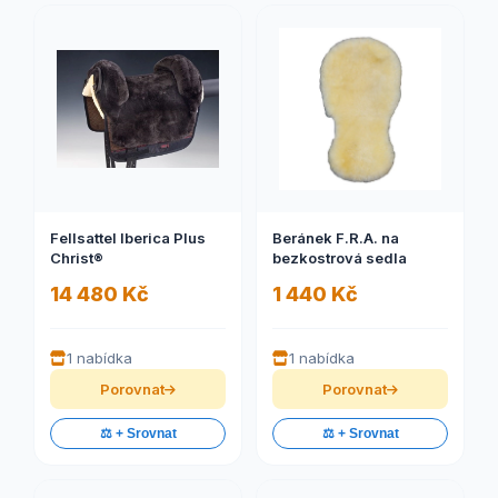
Fellsattel Iberica Plus
Beránek F.R.A. na
Christ®
bezkostrová sedla
14 480 Kč
1 440 Kč
1 nabídka
1 nabídka
Porovnat
Porovnat
⚖️ + Srovnat
⚖️ + Srovnat