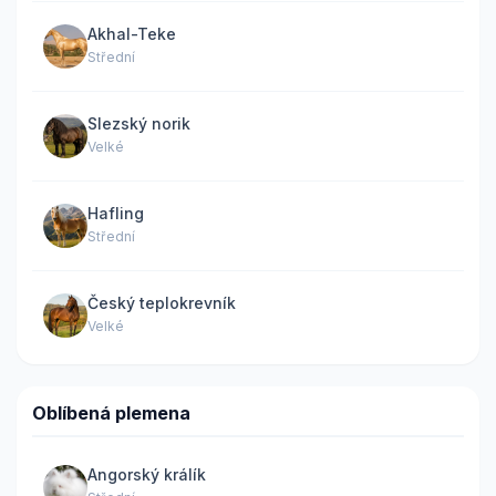
Akhal-Teke
Střední
Slezský norik
Velké
Hafling
Střední
Český teplokrevník
Velké
Oblíbená plemena
Angorský králík