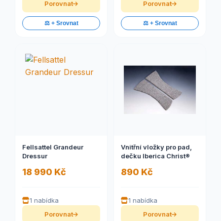
Porovnat
Porovnat
⚖️ + Srovnat
⚖️ + Srovnat
Fellsattel Grandeur
Vnitřní vložky pro pad,
Dressur
dečku Iberica Christ®
18 990 Kč
890 Kč
1 nabídka
1 nabídka
Porovnat
Porovnat