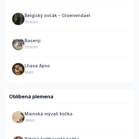
Belgický ovčák – Groenendael
Střední
Basenji
Střední
Lhasa Apso
Malé
Oblíbená plemena
Mainská mývalí kočka
Velké
Britská krátkosrstá kočka