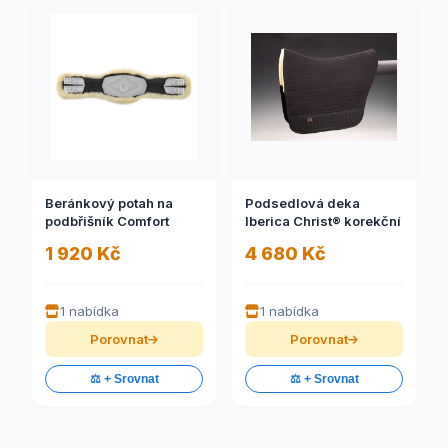
Beránkový potah na
Podsedlová deka
podbřišník Comfort
Iberica Christ® korekční
1 920 Kč
4 680 Kč
1 nabídka
1 nabídka
Porovnat
Porovnat
⚖️ + Srovnat
⚖️ + Srovnat