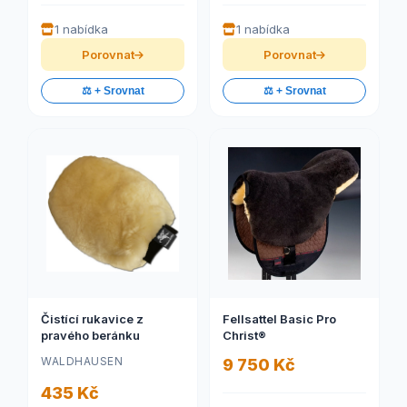
1 nabídka
1 nabídka
Porovnat
Porovnat
⚖️ + Srovnat
⚖️ + Srovnat
Čistící rukavice z
Fellsattel Basic Pro
pravého beránku
Christ®
WALDHAUSEN
9 750 Kč
435 Kč