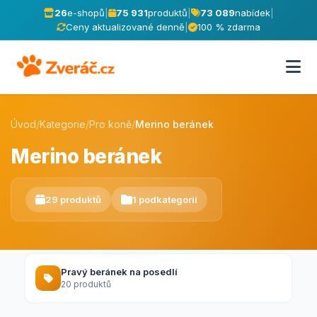
26
e-shopů
|
75 931
produktů
|
73 089
nabídek
|
Ceny aktualizované denně
|
100 % zdarma
Úvod
/
Kategorie
/
Pro koně
/
Merino beránek
Merino beránek
29 produktů
1 podkategorií
Pravý beránek na posedlí
20 produktů