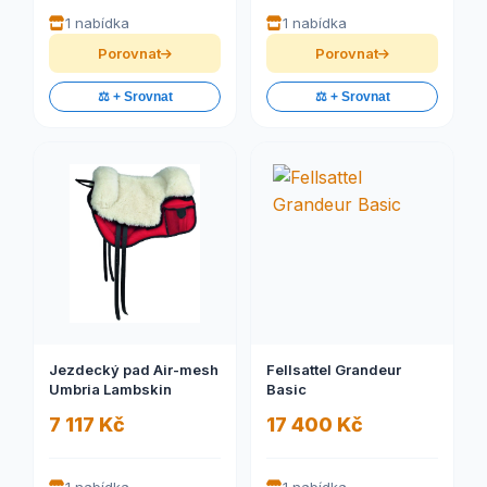
1 nabídka
1 nabídka
Porovnat
Porovnat
⚖️ + Srovnat
⚖️ + Srovnat
Jezdecký pad Air-mesh
Fellsattel Grandeur
Umbria Lambskin
Basic
7 117 Kč
17 400 Kč