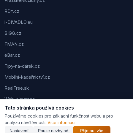
PražskéMuzikály.cz
RDY.cz
i-DIVADLO.eu
BIGG.cz
FMAN.cz
eBar.cz
Tipy-na-dárek.cz
Mobilní-kadeřnictví.cz
RealFree.sk
Web-clever.cz
Tato stránka používá cookies
Kvízov.cz
Používáme cookies pro základní funkčnost webu a pro
Karavaning.net
analýzu návštěvnosti.
Více informací
Nastavení
Pouze nezbytné
Přijmout vše
CVčko.eu