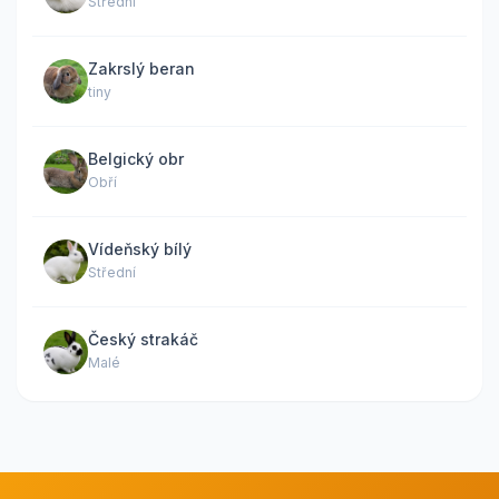
Střední
Zakrslý beran
tiny
Belgický obr
Obří
Vídeňský bílý
Střední
Český strakáč
Malé