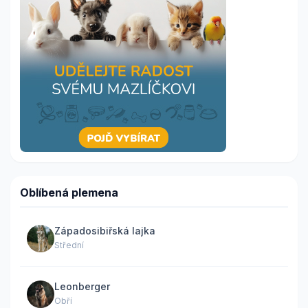
Oblíbená plemena
Západosibiřská lajka
Střední
Leonberger
Obří