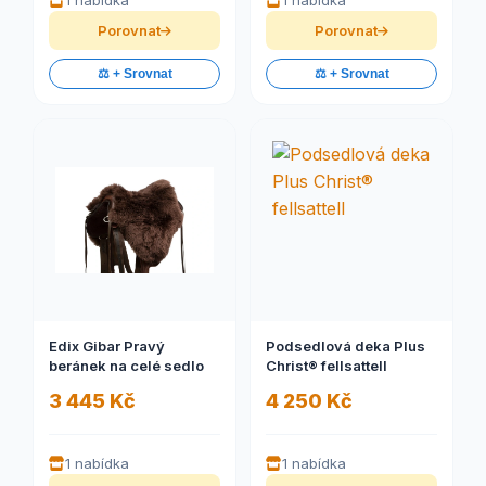
1 nabídka
1 nabídka
Porovnat
Porovnat
⚖️ + Srovnat
⚖️ + Srovnat
Edix Gibar Pravý
Podsedlová deka Plus
beránek na celé sedlo
Christ® fellsattell
3 445 Kč
4 250 Kč
1 nabídka
1 nabídka