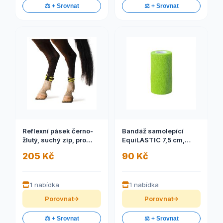
⚖️ + Srovnat
⚖️ + Srovnat
Reflexní pásek černo-
Bandáž samolepící
žlutý, suchý zip, pro
EquiLASTIC 7,5 cm,
koně pár
zelená
205 Kč
90 Kč
1 nabídka
1 nabídka
Porovnat
Porovnat
⚖️ + Srovnat
⚖️ + Srovnat