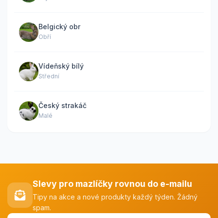
Belgický obr
Obří
Vídeňský bílý
Střední
Český strakáč
Malé
Slevy pro mazlíčky rovnou do e-mailu
Tipy na akce a nové produkty každý týden. Žádný
spam.