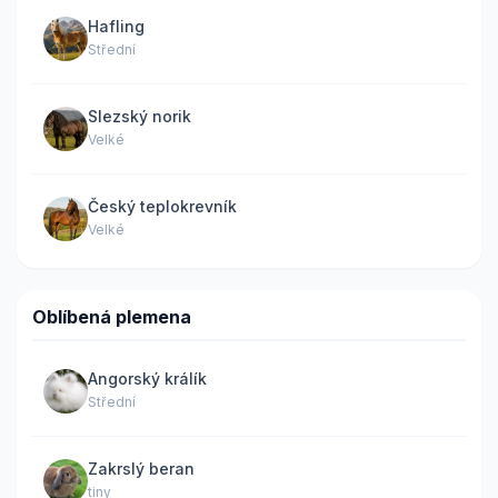
Hafling
Střední
Slezský norik
Velké
Český teplokrevník
Velké
Oblíbená plemena
Angorský králík
Střední
Zakrslý beran
tiny