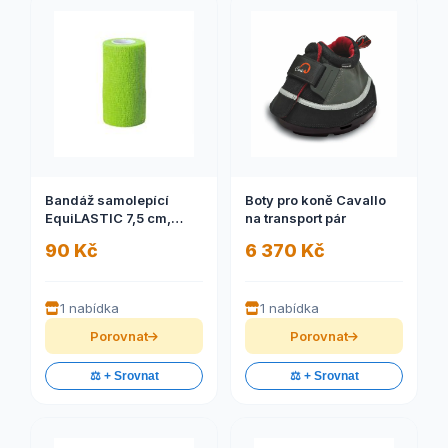
Bandáž samolepící
Boty pro koně Cavallo
EquiLASTIC 7,5 cm,
na transport pár
šeřík
90 Kč
6 370 Kč
1 nabídka
1 nabídka
Porovnat
Porovnat
⚖️ + Srovnat
⚖️ + Srovnat