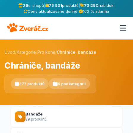
26
e-shopů
|
75 931
produktů
|
73 250
nabídek
|
Ceny aktualizované denně
|
100 % zdarma
Úvod
/
Kategorie
/
Pro koně
/
Chrániče, bandáže
Chrániče, bandáže
377 produktů
6 podkategorií
Bandáže
29 produktů