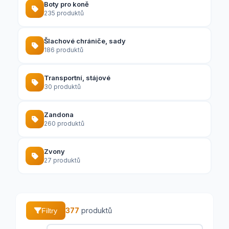
Boty pro koně
235 produktů
Šlachové chrániče, sady
186 produktů
Transportní, stájové
30 produktů
Zandona
260 produktů
Zvony
27 produktů
377
produktů
Filtry