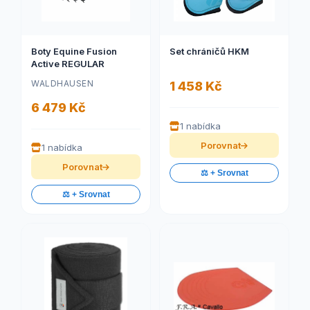
Boty Equine Fusion
Set chráničů HKM
Active REGULAR
WALDHAUSEN
1 458 Kč
6 479 Kč
1 nabídka
Porovnat
1 nabídka
Porovnat
⚖️ + Srovnat
⚖️ + Srovnat