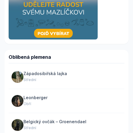
Oblíbená plemena
Západosibiřská lajka
Střední
Leonberger
Obří
Belgický ovčák – Groenendael
Střední