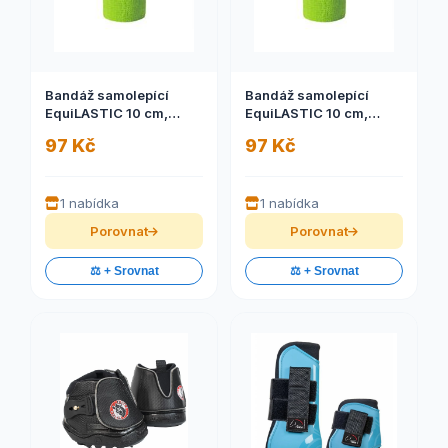
Bandáž samolepící
Bandáž samolepící
EquiLASTIC 10 cm,
EquiLASTIC 10 cm,
černá
modrá
97 Kč
97 Kč
1 nabídka
1 nabídka
Porovnat
Porovnat
⚖️ + Srovnat
⚖️ + Srovnat