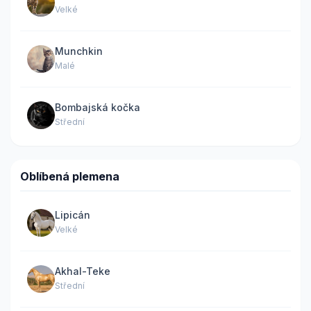
Velké
Munchkin
Malé
Bombajská kočka
Střední
Oblíbená plemena
Lipicán
Velké
Akhal-Teke
Střední