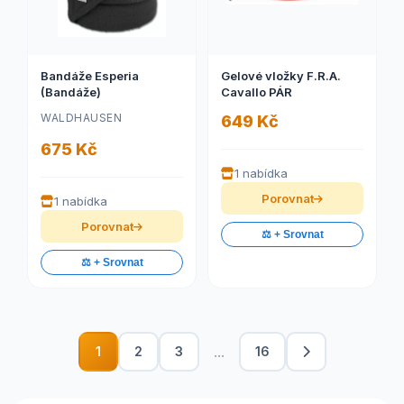
Bandáže Esperia
Gelové vložky F.R.A.
(Bandáže)
Cavallo PÁR
WALDHAUSEN
649 Kč
675 Kč
1 nabídka
Porovnat
1 nabídka
Porovnat
⚖️ + Srovnat
⚖️ + Srovnat
...
1
2
3
16