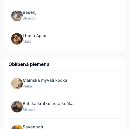
Basenji
Střední
Lhasa Apso
Malé
Oblíbená plemena
Mainská mývalí kočka
Velké
Britská krátkosrstá kočka
Střední
Savannah