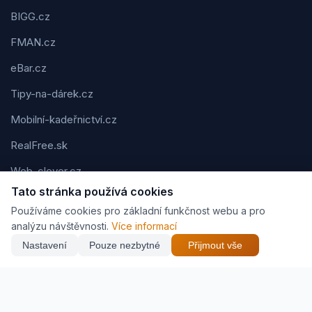
BIGG.cz
FMAN.cz
eBar.cz
Tipy-na-dárek.cz
Mobilní-kadeřnictví.cz
RealFree.sk
Web-clever.cz
Tato stránka používá cookies
Kvízov.cz
Používáme cookies pro základní funkčnost webu a pro
Karavaning.net
analýzu návštěvnosti.
Více informací
Nastavení
Pouze nezbytné
Přijmout vše
CVčko.eu