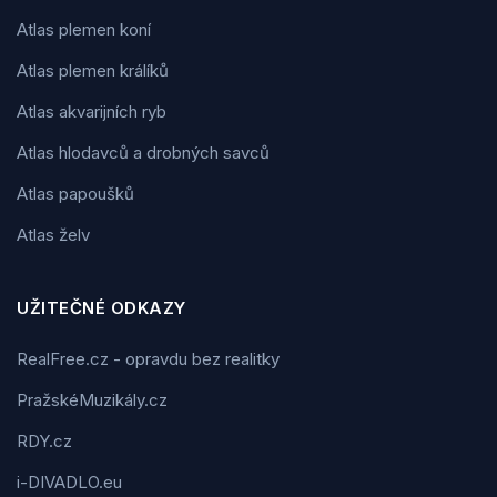
Atlas plemen koní
Atlas plemen králíků
Atlas akvarijních ryb
Atlas hlodavců a drobných savců
Atlas papoušků
Atlas želv
UŽITEČNÉ ODKAZY
RealFree.cz - opravdu bez realitky
PražskéMuzikály.cz
RDY.cz
i-DIVADLO.eu