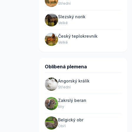
Střední
Slezský norik
Velké
Český teplokrevník
Velké
Oblíbená plemena
Angorský králík
Střední
Zakrslý beran
tiny
Belgický obr
Obří