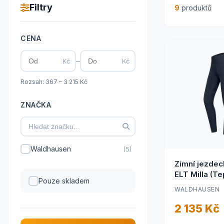
Filtry
9
produktů
CENA
–
Kč
Kč
Rozsah: 367 – 3 215 Kč
ZNAČKA
Waldhausen
(5)
Zimní jezdec
ELT Milla (Te
Pouze skladem
kvalitní odol
WALDHAUSEN
materiál, kr
detaily)
2 135 Kč