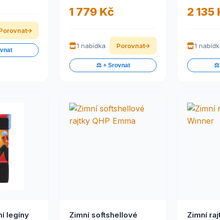
1 779 Kč
2 135
Porovnat
1 nabídka
Porovnat
1 nabíd
ovnat
⚖️ + Srovnat
⚖️
í legíny
Zimní softshellové
Zimní ra