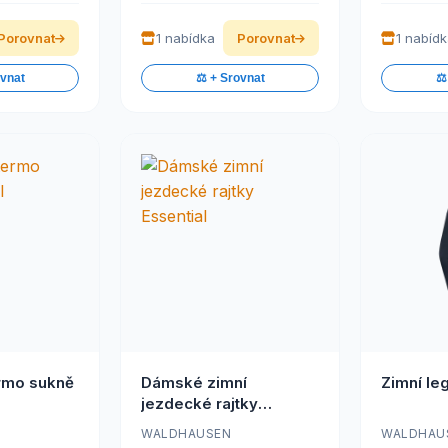
Porovnat
1 nabídka
Porovnat
1 nabíd
ovnat
⚖️ + Srovnat
⚖️
rmo sukně
Dámské zimní
Zimní leg
jezdecké rajtky
Essential
WALDHAUSEN
WALDHAU