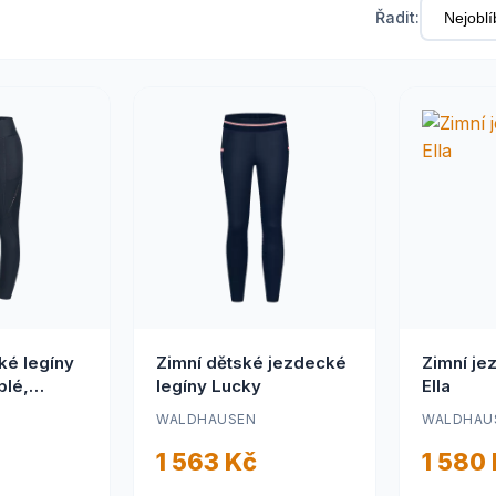
Řadit:
ké legíny
Zimní dětské jezdecké
Zimní je
plé,
legíny Lucky
Ella
ný
WALDHAUSEN
WALDHAU
ásné
1 563 Kč
1 580