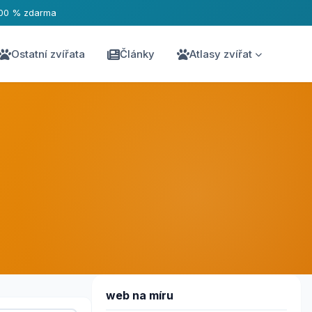
00 % zdarma
Ostatní zvířata
Články
Atlasy zvířat
web na míru