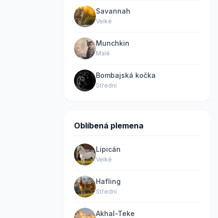
Savannah
Velké
Munchkin
Malé
Bombajská kočka
Střední
Oblíbená plemena
Lipicán
Velké
Hafling
Střední
Akhal-Teke