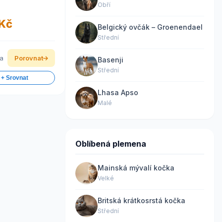
Obří
 Kč
Belgický ovčák – Groenendael
Střední
ka
Porovnat
Basenji
Střední
 + Srovnat
Lhasa Apso
Malé
Oblíbená plemena
Mainská mývalí kočka
Velké
Britská krátkosrstá kočka
Střední