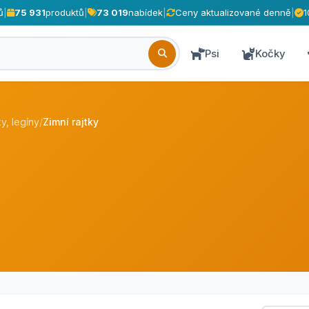
ů
|
75 931
produktů
|
73 019
nabídek
|
Ceny aktualizované denně
|
1
Psi
Kočky
y, legíny
/
Zimní rajtky