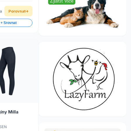
ka
Porovnat
 + Srovnat
íny Milla
SEN