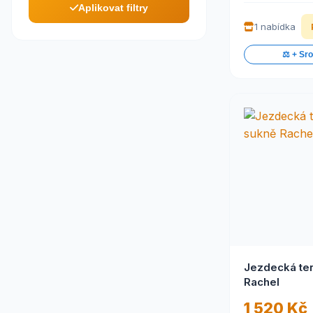
Aplikovat filtry
1 nabídka
⚖️ + Sr
Jezdecká te
Rachel
1 520 Kč