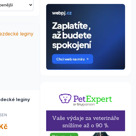
zdecké leginy
SEN
 Kč