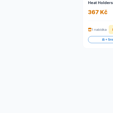
Heat Holders
367 Kč
1 nabídka
⚖️ + Sr