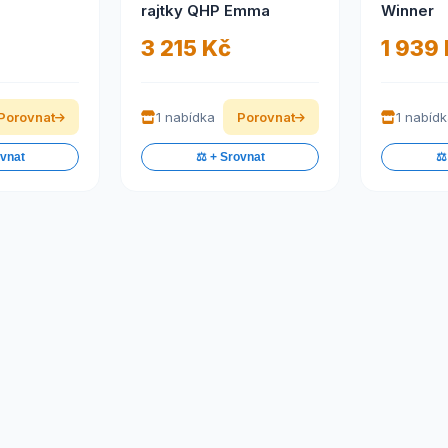
rajtky QHP Emma
Winner
3 215 Kč
1 939
Porovnat
1 nabídka
Porovnat
1 nabíd
ovnat
⚖️ + Srovnat
⚖️