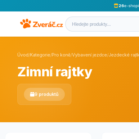
26
e-shop
Úvod
/
Kategorie
/
Pro koně
/
Vybavení jezdce
/
Jezdecké rajtk
Zimní rajtky
9 produktů