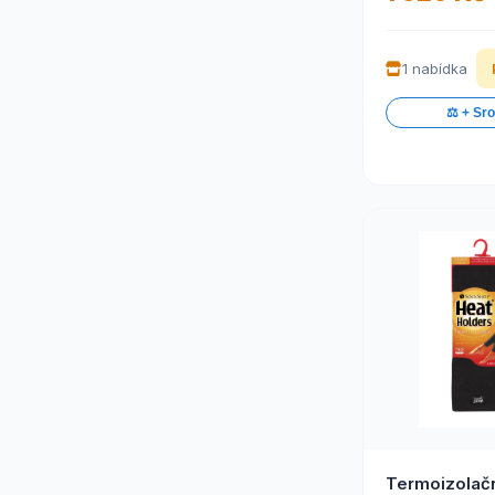
1 nabídka
⚖️ + Sr
Termoizolačn