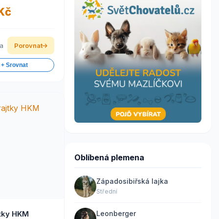
 Kč
ka
Porovnat
 + Srovnat
Oblíbená plemena
Západosibiřská lajka
Střední
Leonberger
jtky HKM