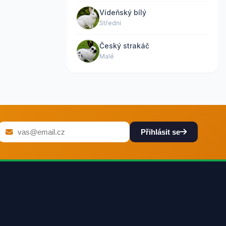
Vídeňský bílý
Střední
Český strakáč
Malé
Přihlásit se