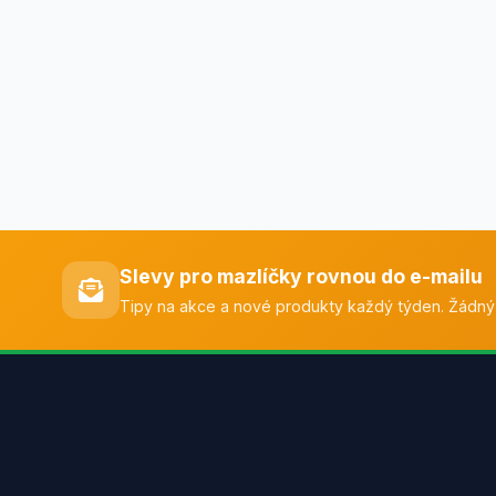
Slevy pro mazlíčky rovnou do e-mailu
Tipy na akce a nové produkty každý týden. Žádný