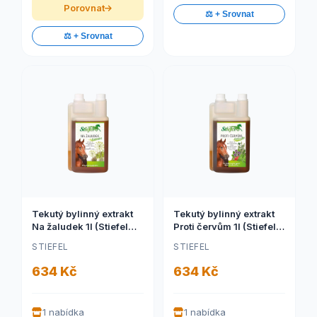
Porovnat
⚖️ + Srovnat
⚖️ + Srovnat
Tekutý bylinný extrakt
Tekutý bylinný extrakt
Na žaludek 1l (Stiefel
Proti červům 1l (Stiefel
Tekutý bylinný extrakt
Tekutý bylinný extrakt
STIEFEL
STIEFEL
Na žaludek (Láhev s
Proti červům (Láhev s
dávkovačem, 1 l))
dávkovačem, 1 l))
634 Kč
634 Kč
1 nabídka
1 nabídka