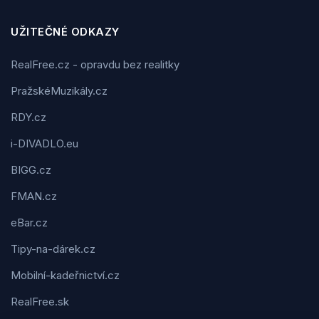
UŽITEČNÉ ODKAZY
RealFree.cz - opravdu bez realitky
PražskéMuzikály.cz
RDY.cz
i-DIVADLO.eu
BIGG.cz
FMAN.cz
eBar.cz
Tipy-na-dárek.cz
Mobilní-kadeřnictví.cz
RealFree.sk