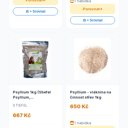
Porovnat
1 nabídka
Porovnat
⚖️ + Srovnat
⚖️ + Srovnat
Psyllium 1kg (Stiefel
Psyllium - vláknina na
Psyllium,
činnost střev 1kg
podporuje samočistící
STIEFEL
650 Kč
schopnost střev, dobré
pro zažívací systém,
667 Kč
sáček 1 kg)
1 nabídka