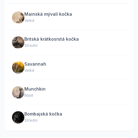
Mainská mývalí kočka
Velké
Britská krátkosrstá kočka
Střední
Savannah
Velké
Munchkin
Malé
Bombajská kočka
Střední