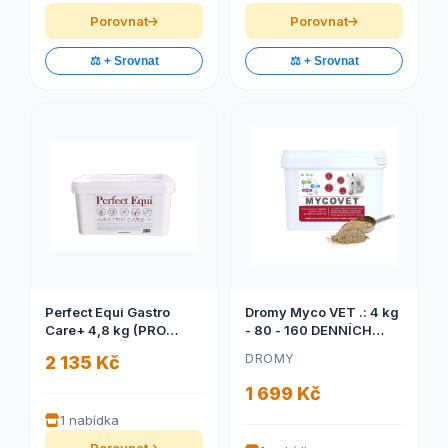
Porovnat
Porovnat
⚖️ + Srovnat
⚖️ + Srovnat
Perfect Equi Gastro
Dromy Myco VET .: 4 kg
Care+ 4,8 kg (PRO
- 80 - 160 DENNÍCH
ZDRAVÉ STŘEVO A
DÁVEK (Dromy Myco
DROMY
2 135 Kč
ŽALUDEK, PRO DOBRÉ
VET .: 4 kg - 80 - 160
TRÁVENÍ A SILNĚJŠÍ
DENNÍCH DÁVEK)
1 699 Kč
IMUNITU.)
1 nabídka