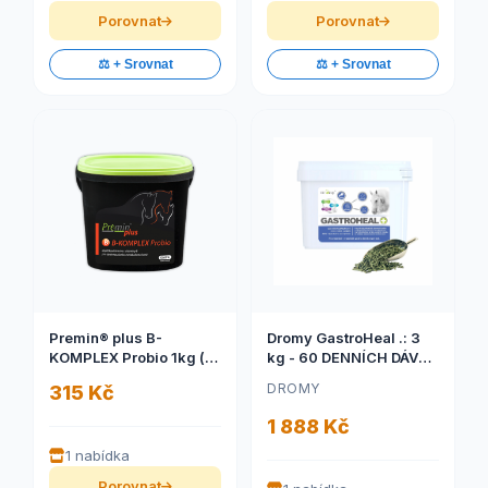
Porovnat
Porovnat
⚖️ + Srovnat
⚖️ + Srovnat
Premin® plus B-
Dromy GastroHeal .: 3
KOMPLEX Probio 1kg (
kg - 60 DENNÍCH DÁVEK
Vitamíny B pro správnou
(Dromy GastroHeal .: 3
DROMY
315 Kč
funkci metabolizmu
kg - 60 DENNÍCH
koně)
DÁVEK)
1 888 Kč
1 nabídka
Porovnat