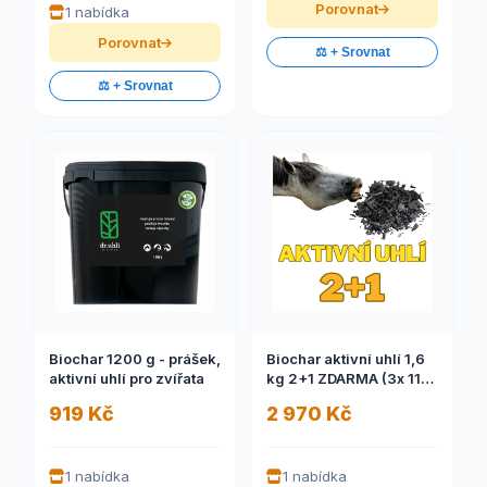
Porovnat
1 nabídka
Porovnat
⚖️ + Srovnat
⚖️ + Srovnat
Biochar 1200 g - prášek,
Biochar aktivní uhlí 1,6
aktivní uhlí pro zvířata
kg 2+1 ZDARMA (3x 11
litrové balení hruběji
919 Kč
2 970 Kč
drceného biocharu)
1 nabídka
1 nabídka