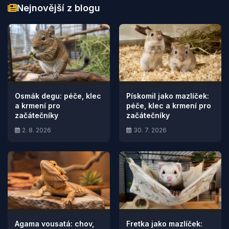
Nejnovější z blogu
Osmák degu: péče, klec
Pískomil jako mazlíček:
a krmení pro
péče, klec a krmení pro
začátečníky
začátečníky
2. 8. 2026
30. 7. 2026
Agama vousatá: chov,
Fretka jako mazlíček: