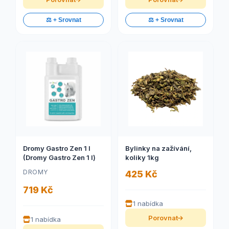
⚖️ + Srovnat
⚖️ + Srovnat
Dromy Gastro Zen 1 l
Bylinky na zažívání,
(Dromy Gastro Zen 1 l)
koliky 1kg
DROMY
425 Kč
719 Kč
1 nabídka
Porovnat
1 nabídka