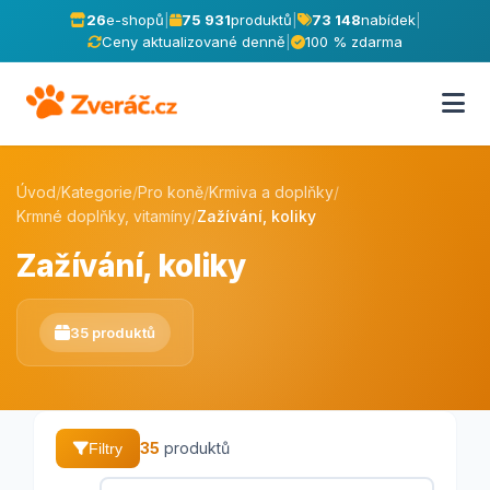
26
e-shopů
|
75 931
produktů
|
73 148
nabídek
|
Ceny aktualizované denně
|
100 % zdarma
Úvod
/
Kategorie
/
Pro koně
/
Krmiva a doplňky
/
Krmné doplňky, vitamíny
/
Zažívání, koliky
Zažívání, koliky
35 produktů
35
produktů
Filtry