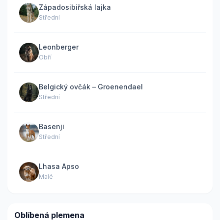
Západosibiřská lajka
Střední
Leonberger
Obří
Belgický ovčák – Groenendael
Střední
Basenji
Střední
Lhasa Apso
Malé
Oblíbená plemena