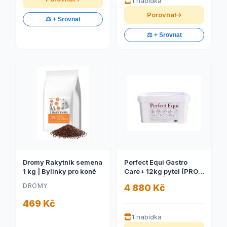
1 nabídka
Porovnat
⚖️ + Srovnat
⚖️ + Srovnat
Dromy Rakytník semena
Perfect Equi Gastro
1 kg | Bylinky pro koně
Care+ 12kg pytel (PRO
ZDRAVÉ STŘEVO A
DROMY
4 880 Kč
ŽALUDEK, PRO DOBRÉ
TRÁVENÍ A SILNĚJŠÍ
469 Kč
IMUNITU.)
1 nabídka