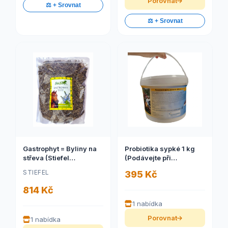
Porovnat
⚖️ + Srovnat
⚖️ + Srovnat
Gastrophyt = Byliny na
Probiotika sypké 1 kg
střeva (Stiefel
(Podávejte při
Gastrophyt, byliny pro
stresujících situacích a
STIEFEL
395 Kč
regulaci žaludečního a
na stabilizaci střeva)
střevního traktu, sáček 1
814 Kč
kg byliny řezané)
1 nabídka
Porovnat
1 nabídka