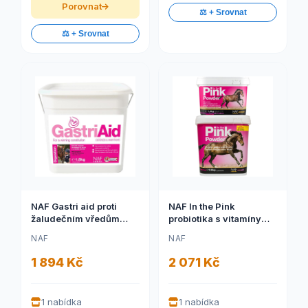
Porovnat
⚖️ + Srovnat
⚖️ + Srovnat
NAF Gastri aid proti
NAF In the Pink
žaludečním vředům
probiotika s vitamíny
(NAF Gastri aid proti
pro skvělou kondici
NAF
NAF
žaludečním vředům,
1,4kg
kyblík 1,8kg)
1 894 Kč
2 071 Kč
1 nabídka
1 nabídka