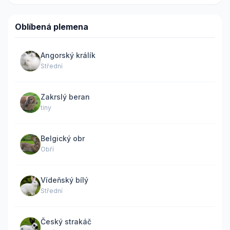
Oblíbená plemena
Angorský králík
Střední
Zakrslý beran
tiny
Belgický obr
Obří
Vídeňský bílý
Střední
Český strakáč