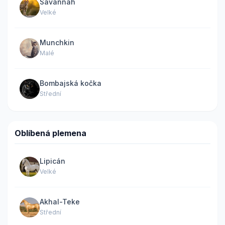
Savannah
Velké
Munchkin
Malé
Bombajská kočka
Střední
Oblíbená plemena
Lipicán
Velké
Akhal-Teke
Střední