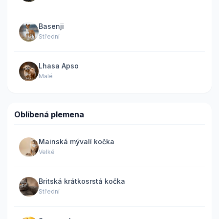
Basenji
Střední
Lhasa Apso
Malé
Oblíbená plemena
Mainská mývalí kočka
Velké
Britská krátkosrstá kočka
Střední