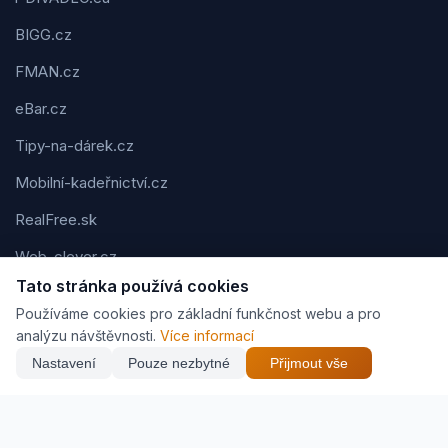
BIGG.cz
FMAN.cz
eBar.cz
Tipy-na-dárek.cz
Mobilní-kadeřnictví.cz
RealFree.sk
Web-clever.cz
Tato stránka používá cookies
Kvízov.cz
Používáme cookies pro základní funkčnost webu a pro
Karavaning.net
analýzu návštěvnosti.
Více informací
Nastavení
Pouze nezbytné
Přijmout vše
CVčko.eu