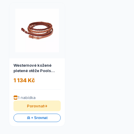
Westernové kožené
pletené otěže Pools
Barell
1 134 Kč
1 nabídka
Porovnat
⚖️ + Srovnat