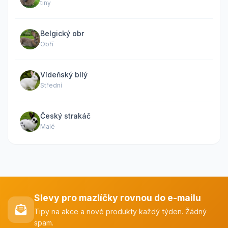
tiny
Belgický obr
Obří
Vídeňský bílý
Střední
Český strakáč
Malé
Slevy pro mazlíčky rovnou do e-mailu
Tipy na akce a nové produkty každý týden. Žádný
spam.