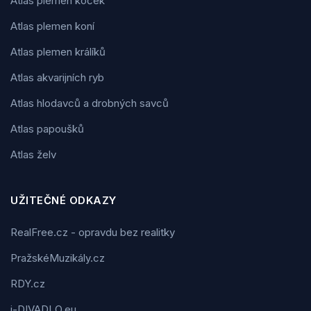
Atlas plemen koček
Atlas plemen koní
Atlas plemen králíků
Atlas akvarijních ryb
Atlas hlodavců a drobných savců
Atlas papoušků
Atlas želv
UŽITEČNÉ ODKAZY
RealFree.cz - opravdu bez realitky
PražskéMuzikály.cz
RDY.cz
i-DIVADLO.eu