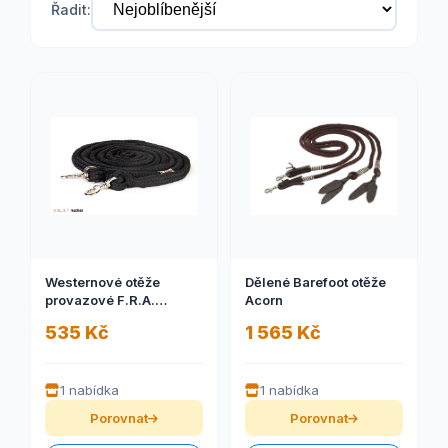
Řadit:
Westernové otěže
Dělené Barefoot otěže
provazové F.R.A.
Acorn
Madora
535 Kč
1 565 Kč
1 nabídka
1 nabídka
Porovnat
Porovnat