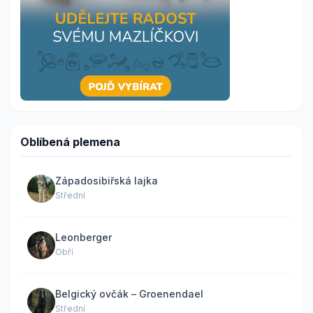
Oblíbená plemena
Západosibiřská lajka
Střední
Leonberger
Obří
Belgický ovčák – Groenendael
Střední