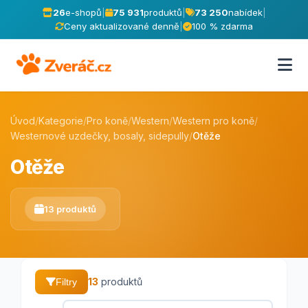
26
e-shopů
|
75 931
produktů
|
73 250
nabídek
|
Ceny aktualizované denně
|
100 % zdarma
Úvod
/
Kategorie
/
Pro koně
/
Western
/
Western pro koně
/
Westernové uzdečky, bosaly, sidepully
/
Otěže
Otěže
13 produktů
13
produktů
Filtry