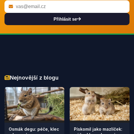
Přihlásit se
Nejnovější z blogu
Osmák degu: péče, klec
Pískomil jako mazlíček: