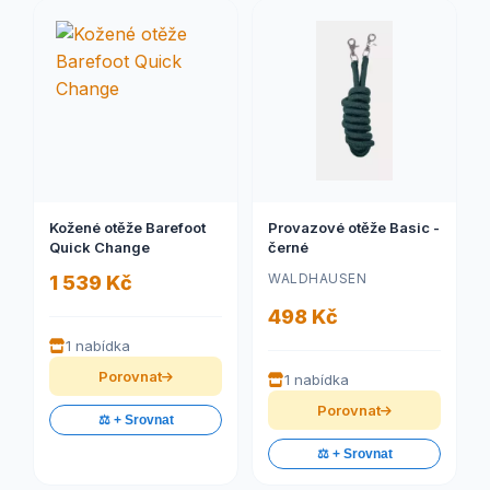
Kožené otěže Barefoot
Provazové otěže Basic -
Quick Change
černé
WALDHAUSEN
1 539 Kč
498 Kč
1 nabídka
Porovnat
1 nabídka
Porovnat
⚖️ + Srovnat
⚖️ + Srovnat