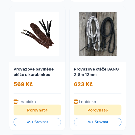
Provazové bavlněné
Provazové otěže BANG
otěže s karabinkou
2,8m 12mm
569 Kč
623 Kč
1 nabídka
1 nabídka
Porovnat
Porovnat
⚖️ + Srovnat
⚖️ + Srovnat