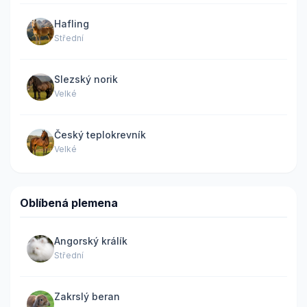
Hafling
Střední
Slezský norik
Velké
Český teplokrevník
Velké
Oblíbená plemena
Angorský králík
Střední
Zakrslý beran