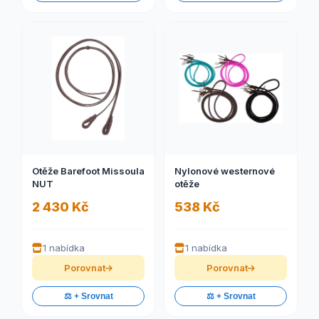
Otěže Barefoot Missoula
Nylonové westernové
NUT
otěže
2 430 Kč
538 Kč
1 nabídka
1 nabídka
Porovnat
Porovnat
⚖️ + Srovnat
⚖️ + Srovnat