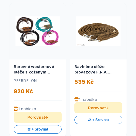
Barevné westernové
Bavlněné otěže
otěže s koženým
provazové F.R.A.
kousátkem
Madora
PFERDELON
535 Kč
920 Kč
1 nabídka
Porovnat
1 nabídka
Porovnat
⚖️ + Srovnat
⚖️ + Srovnat