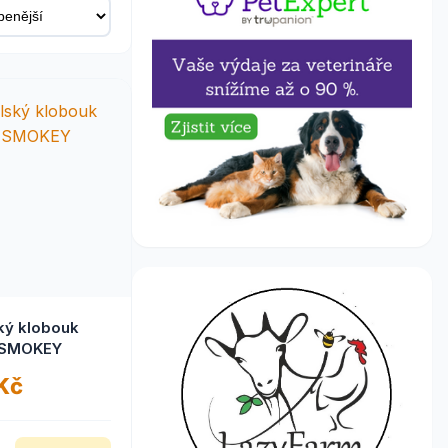
ký klobouk
- SMOKEY
 Kč