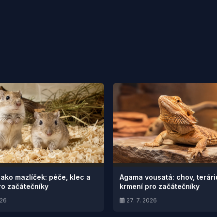
jako mazlíček: péče, klec a
Agama vousatá: chov, terár
ro začátečníky
krmení pro začátečníky
026
27. 7. 2026