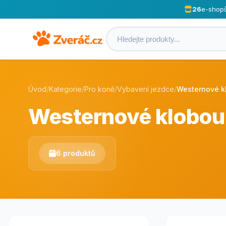
26
e-shop
Úvod
/
Kategorie
/
Pro koně
/
Vybavení jezdce
/
Westernové k
Westernové klobo
6 produktů