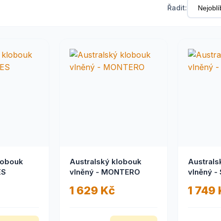
Řadit:
lobouk
Australský klobouk
Australs
VES
vlněný - MONTERO
vlněný 
1 629 Kč
1 749