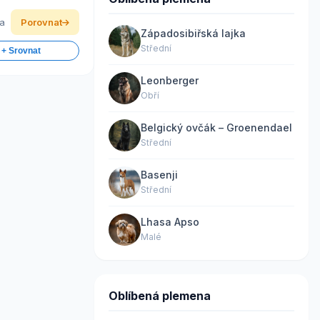
ka
Porovnat
Západosibiřská lajka
Střední
 + Srovnat
Leonberger
Obří
Belgický ovčák – Groenendael
Střední
Basenji
Střední
Lhasa Apso
Malé
Oblíbená plemena