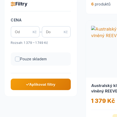
Filtry
6
produktů
CENA
–
Kč
Kč
Rozsah: 1 379 – 1 749 Kč
Pouze skladem
Aplikovat filtry
Australský k
vlněný REE
1 379 Kč