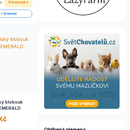
ka
Porovnat
 + Srovnat
ký klobouk
- EMERALD
 Kč
Oblíbená plemena