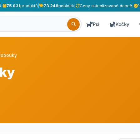
ů
|
75 931
produktů
|
73 248
nabídek
|
Ceny aktualizované denně
|
Psi
Kočky
lobouky
uky