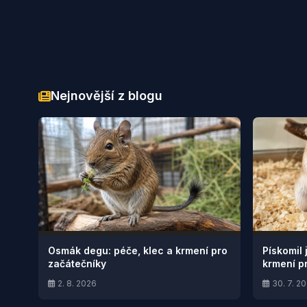
Nejnovější z blogu
Osmák degu: péče, klec a krmení pro
Pískomil 
začátečníky
krmení p
2. 8. 2026
30. 7. 2