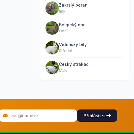
Zakrslý beran
tiny
Belgický obr
Obří
Vídeňský bílý
Střední
Český strakáč
Malé
Přihlásit se