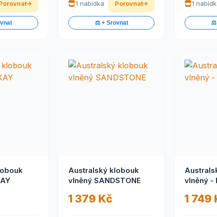
Porovnat
1 nabídka
Porovnat
1 nabíd
ovnat
⚖️ + Srovnat
⚖️
lobouk
Australský klobouk
Australs
KAY
vlněný SANDSTONE
vlněný 
1 379 Kč
1 749