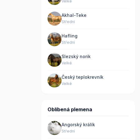
Velké
Akhal-Teke
Střední
Hafling
Střední
Slezský norik
Velké
Český teplokrevník
Velké
Oblíbená plemena
Angorský králík
Střední