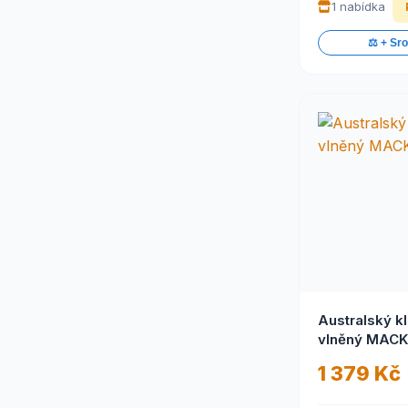
1 nabídka
⚖️ + Sr
Australský k
vlněný MAC
1 379 Kč