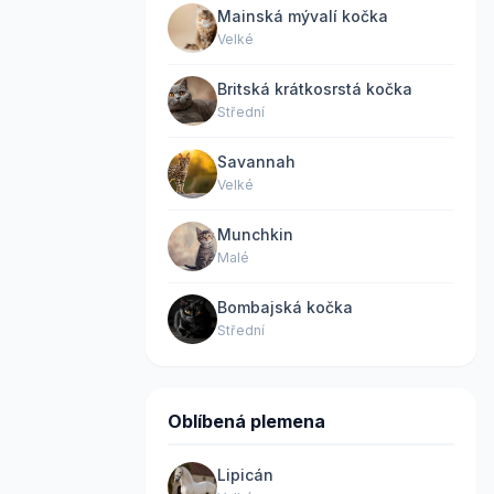
Mainská mývalí kočka
Velké
Britská krátkosrstá kočka
Střední
Savannah
Velké
Munchkin
Malé
Bombajská kočka
Střední
Oblíbená plemena
Lipicán