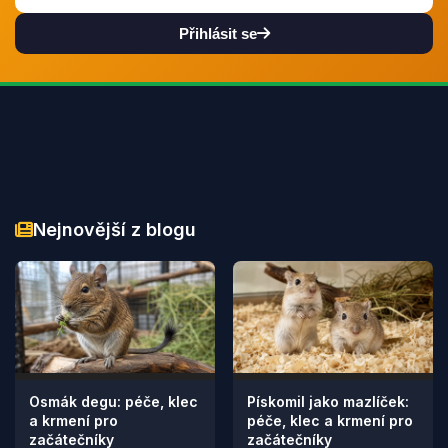
Přihlásit se
Nejnovější z blogu
Osmák degu: péče, klec
Pískomil jako mazlíček:
a krmení pro
péče, klec a krmení pro
začátečníky
začátečníky