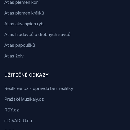
Atlas plemen koní
Atlas plemen králíků
Atlas akvarijních ryb
Atlas hlodavců a drobných savců
Atlas papoušků
Atlas želv
UŽITEČNÉ ODKAZY
RealFree.cz - opravdu bez realitky
PražskéMuzikály.cz
RDY.cz
i-DIVADLO.eu