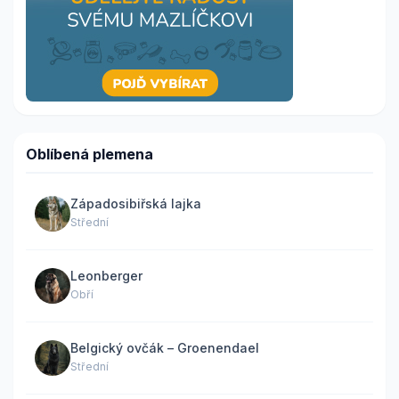
Oblíbená plemena
Západosibiřská lajka
Střední
Leonberger
Obří
Belgický ovčák – Groenendael
Střední