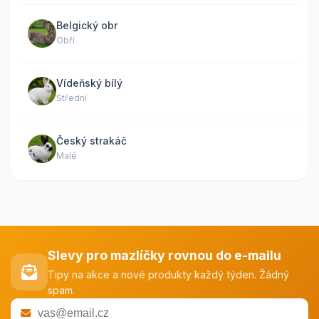
Belgický obr
Obří
Vídeňský bílý
Střední
Český strakáč
Malé
Slevy pro mazlíčky rovnou do e-mailu
Tipy na akce a nové produkty každý týden. Žádný
spam.