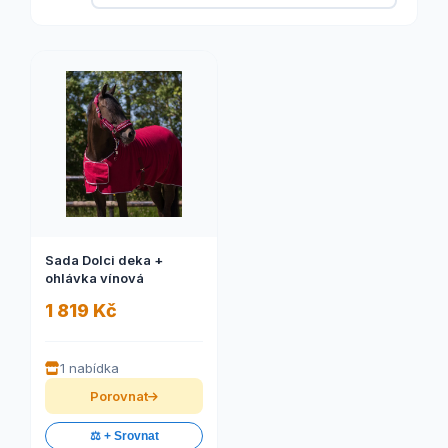
Sada Dolci deka +
ohlávka vínová
1 819 Kč
1 nabídka
Porovnat
⚖️ + Srovnat