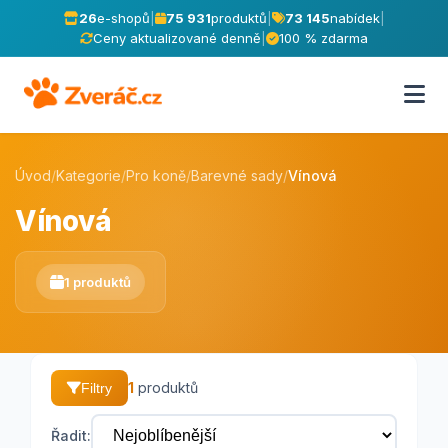
26
e-shopů
|
75 931
produktů
|
73 145
nabídek
|
Ceny aktualizované denně
|
100 % zdarma
Úvod
/
Kategorie
/
Pro koně
/
Barevné sady
/
Vínová
Vínová
1 produktů
1
produktů
Filtry
Řadit: