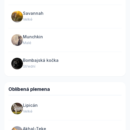
Savannah
Velké
Munchkin
Malé
Bombajská kočka
Střední
Oblíbená plemena
Lipicán
Velké
Akhal-Teke