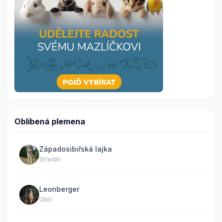
Oblíbená plemena
Západosibiřská lajka
Střední
Leonberger
Obří