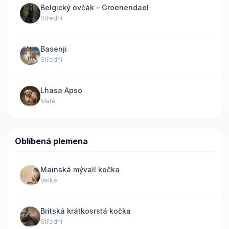
Belgický ovčák – Groenendael
Střední
Basenji
Střední
Lhasa Apso
Malé
Oblíbená plemena
Mainská mývalí kočka
Velké
Britská krátkosrstá kočka
Střední