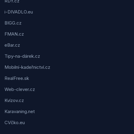
RDY.cz
i-DIVADLO.eu
BIGG.cz
FMAN.cz
eBar.cz
Tipy-na-dárek.cz
Mobilní-kadeřnictví.cz
RealFree.sk
Web-clever.cz
Kvízov.cz
Karavaning.net
CVčko.eu