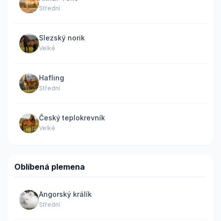
Střední
Slezský norik
Velké
Hafling
Střední
Český teplokrevník
Velké
Oblíbená plemena
Angorský králík
Střední