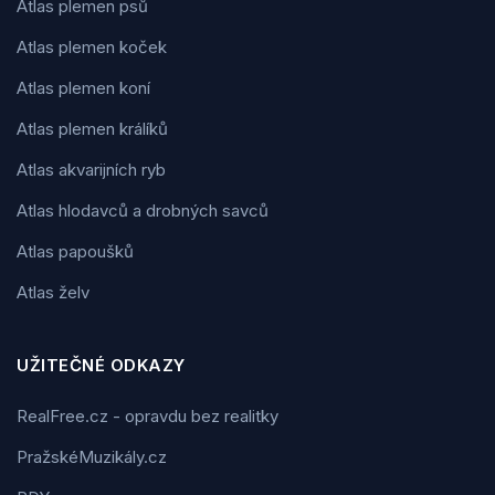
Atlas plemen psů
Atlas plemen koček
Atlas plemen koní
Atlas plemen králíků
Atlas akvarijních ryb
Atlas hlodavců a drobných savců
Atlas papoušků
Atlas želv
UŽITEČNÉ ODKAZY
RealFree.cz - opravdu bez realitky
PražskéMuzikály.cz