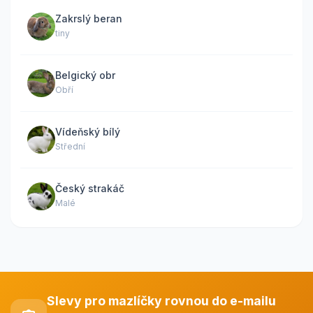
Zakrslý beran
tiny
Belgický obr
Obří
Vídeňský bílý
Střední
Český strakáč
Malé
Slevy pro mazlíčky rovnou do e-mailu