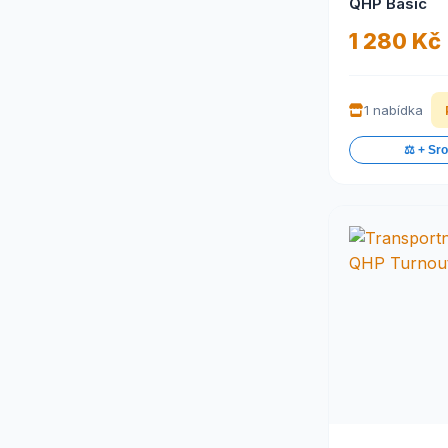
QHP Basic
1 280 Kč
1 nabídka
⚖️ + Sr