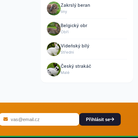
Zakrslý beran
tiny
Belgický obr
Obří
Vídeňský bílý
Střední
Český strakáč
Malé
Přihlásit se