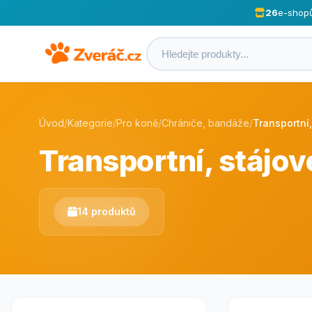
26
e-shop
Úvod
/
Kategorie
/
Pro koně
/
Chrániče, bandáže
/
Transportní,
Transportní, stájov
14 produktů