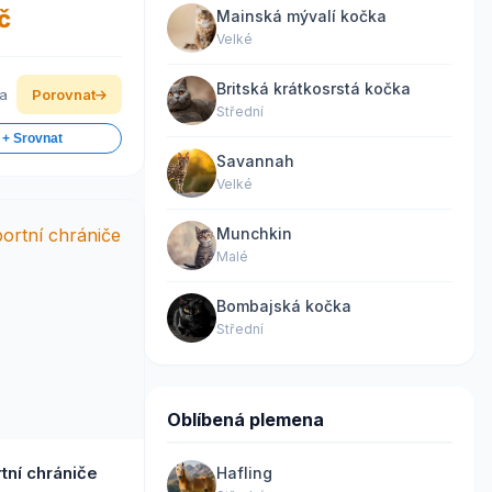
č
Mainská mývalí kočka
Velké
Britská krátkosrstá kočka
ka
Porovnat
Střední
 + Srovnat
Savannah
Velké
Munchkin
Malé
Bombajská kočka
Střední
Oblíbená plemena
tní chrániče
Hafling