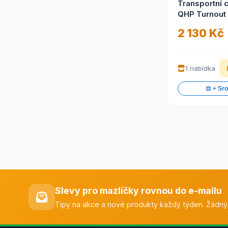
Transportní 
QHP Turnout
2 130 Kč
1 nabídka
⚖️ + Sr
Slevy pro mazlíčky rovnou do e-mailu
Tipy na akce a nové produkty každý týden. Žádný