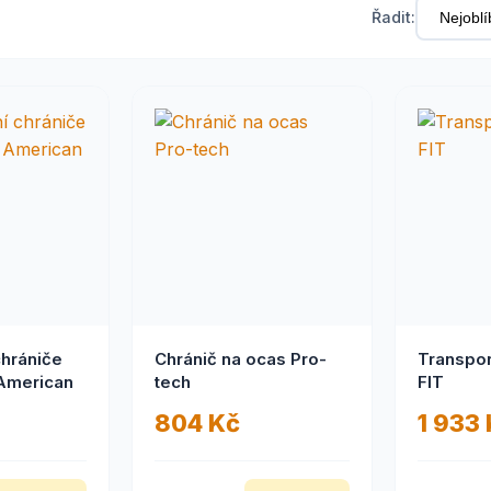
Řadit:
chrániče
Chránič na ocas Pro-
Transpor
American
tech
FIT
804 Kč
1 933