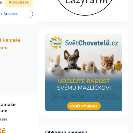
ka
Porovnat
 + Srovnat
 kamaše
sen
SEN
Kč
Oblíbená plemena