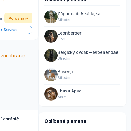
Západosibiřská lajka
ka
Porovnat
Střední
 + Srovnat
Leonberger
Obří
Belgický ovčák – Groenendael
Střední
Basenji
Střední
Lhasa Apso
Malé
í chránič
Oblíbená plemena