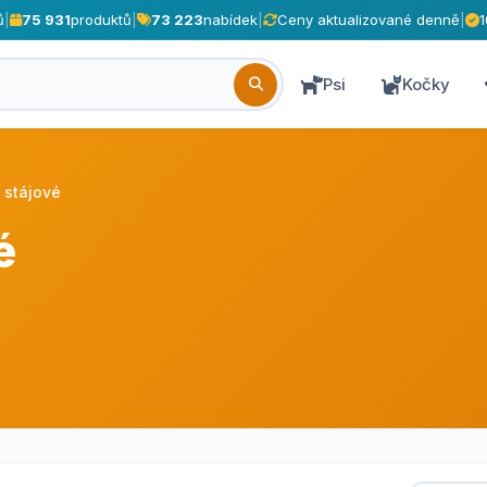
ů
|
75 931
produktů
|
73 223
nabídek
|
Ceny aktualizované denně
|
Psi
Kočky
 stájové
é