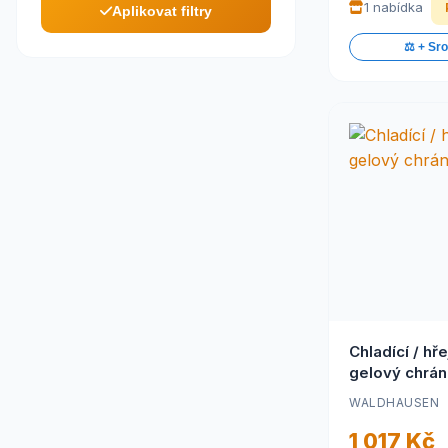
1 nabídka
Aplikovat filtry
⚖️ + Sr
Chladící / hře
gelový chrán
WALDHAUSEN
1 017 Kč