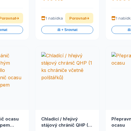
Porovnat
1 nabídka
Porovnat
1 nabíd
ovnat
⚖️ + Srovnat
⚖️
ič ocasu
Chladící / hřejivý
Přepravn
ipem
stájový chránič QHP (1
ocasu