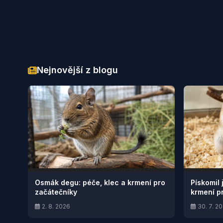
Nejnovější z blogu
Osmák degu: péče, klec a krmení pro
Pískomil 
začátečníky
krmení p
2. 8. 2026
30. 7. 2