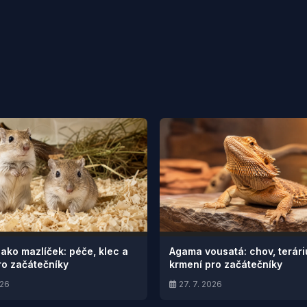
jako mazlíček: péče, klec a
Agama vousatá: chov, terár
ro začátečníky
krmení pro začátečníky
026
27. 7. 2026