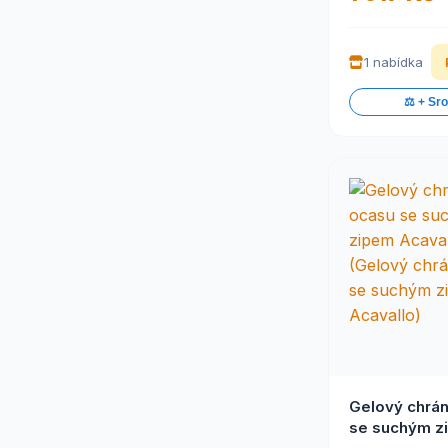
1 nabídka
⚖️ + Sr
Gelový chrán
se suchým z