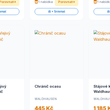
Porovnat
1 nabídka
Porovnat
1 nabíd
ovnat
⚖️ + Srovnat
⚖️
jivý
Chránič ocasu
Stájové
ič
Waldhau
WALDHAUSEN
WALDHAU
445 Kč
1 185 