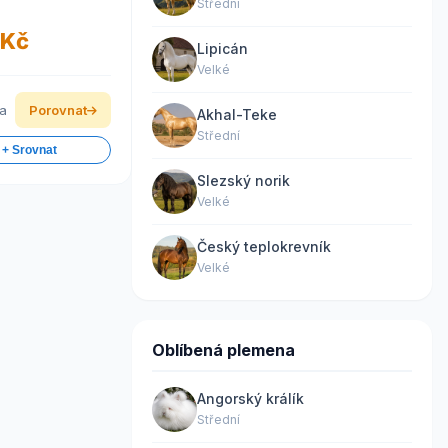
Střední
 Kč
Lipicán
Velké
ka
Porovnat
Akhal-Teke
Střední
 + Srovnat
Slezský norik
Velké
Český teplokrevník
Velké
Oblíbená plemena
Angorský králík
Střední