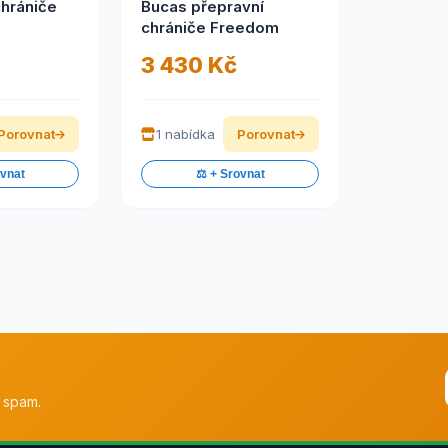
chrániče
Bucas přepravní
chrániče Freedom
3 430 Kč
Porovnat
1 nabídka
Porovnat
ovnat
⚖️ + Srovnat
 spam.