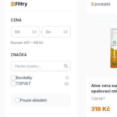
Filtry
3
produktů
CENA
–
Kč
Kč
Rozsah: 237 – 318 Kč
ZNAČKA
Biovitality
(1)
TOPVET
(2)
Aloe vera su
opalovací m
30
TOPVET
Pouze skladem
318 Kč