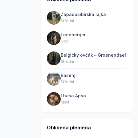
Západosibiřská lajka
Střední
Leonberger
Obří
Belgický ovčák – Groenendael
Střední
Basenji
Střední
Lhasa Apso
Malé
Oblíbená plemena