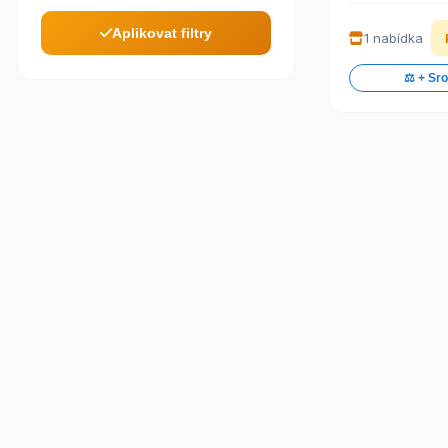
Aplikovat filtry
1 nabídka
⚖️ + Sr