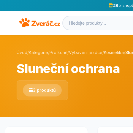
26
e-shop
Úvod
/
Kategorie
/
Pro koně
/
Vybavení jezdce
/
Kosmetika
/
Slu
Sluneční ochrana
3 produktů