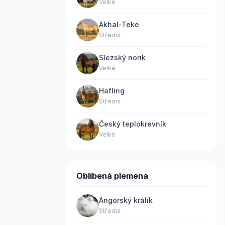
Velké
Akhal-Teke
Střední
Slezský norik
Velké
Hafling
Střední
Český teplokrevník
Velké
Oblíbená plemena
Angorský králík
Střední