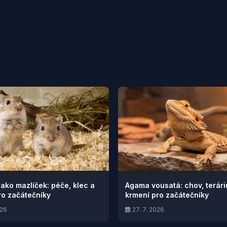
jako mazlíček: péče, klec a
Agama vousatá: chov, terár
ro začátečníky
krmení pro začátečníky
026
27. 7. 2026