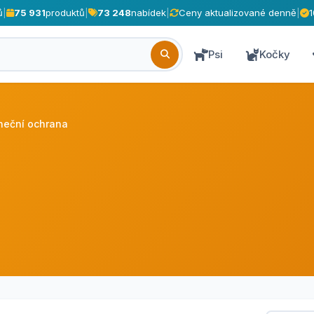
ů
|
75 931
produktů
|
73 248
nabídek
|
Ceny aktualizované denně
|
Psi
Kočky
neční ochrana