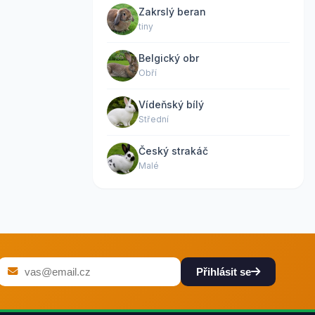
Zakrslý beran
tiny
Belgický obr
Obří
Vídeňský bílý
Střední
Český strakáč
Malé
Přihlásit se