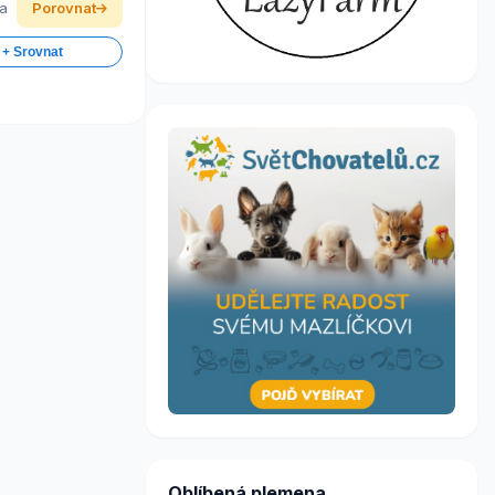
ka
Porovnat
 + Srovnat
Oblíbená plemena