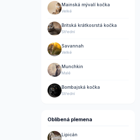
Mainská mývalí kočka
Velké
Britská krátkosrstá kočka
Střední
Savannah
Velké
Munchkin
Malé
Bombajská kočka
Střední
Oblíbená plemena
Lipicán