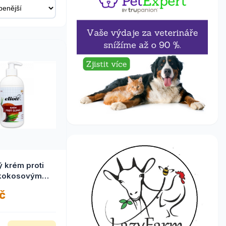
 krém proti
 kokosovým
iott
č