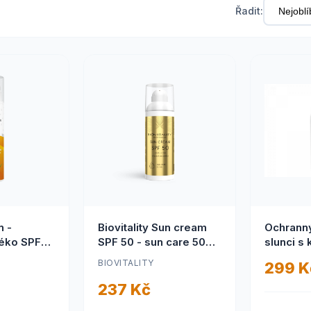
Řadit:
n -
Biovitality Sun cream
Ochranný
léko SPF
SPF 50 - sun care 50ml
slunci s
(Biovitality Sun cream
olejem El
BIOVITALITY
299 K
SPF 50 - sun care 50ml)
237 Kč