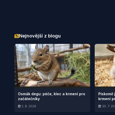
Nejnovější z blogu
Osmák degu: péče, klec a krmení pro
Pískomil 
začátečníky
krmení p
2. 8. 2026
30. 7. 2