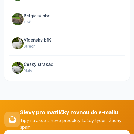
Belgický obr
Obří
Vídeňský bílý
Střední
Český strakáč
Malé
Slevy pro mazlíčky rovnou do e-mailu
Tipy na akce a nové produkty každý týden. Žádný
spam.