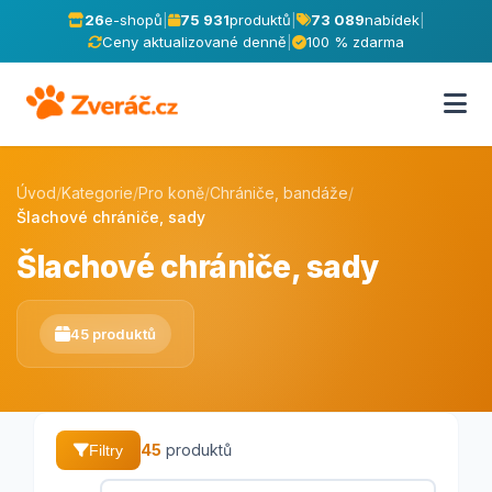
26
e-shopů
|
75 931
produktů
|
73 089
nabídek
|
Ceny aktualizované denně
|
100 % zdarma
Úvod
/
Kategorie
/
Pro koně
/
Chrániče, bandáže
/
Šlachové chrániče, sady
Šlachové chrániče, sady
45 produktů
45
produktů
Filtry