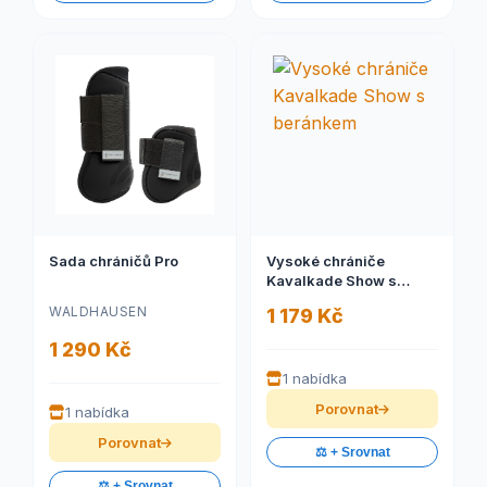
Sada chráničů Pro
Vysoké chrániče
Kavalkade Show s
beránkem
WALDHAUSEN
1 179 Kč
1 290 Kč
1 nabídka
Porovnat
1 nabídka
Porovnat
⚖️ + Srovnat
⚖️ + Srovnat