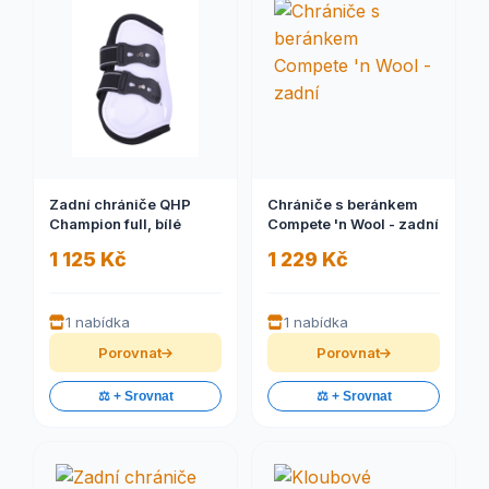
Zadní chrániče QHP
Chrániče s beránkem
Champion full, bílé
Compete 'n Wool - zadní
1 125 Kč
1 229 Kč
1 nabídka
1 nabídka
Porovnat
Porovnat
⚖️ + Srovnat
⚖️ + Srovnat