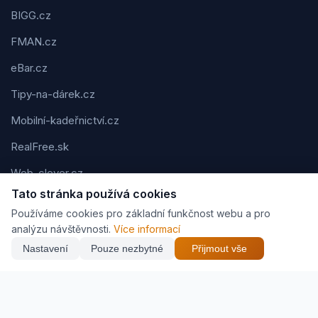
BIGG.cz
FMAN.cz
eBar.cz
Tipy-na-dárek.cz
Mobilní-kadeřnictví.cz
RealFree.sk
Web-clever.cz
Tato stránka používá cookies
Kvízov.cz
Používáme cookies pro základní funkčnost webu a pro
Karavaning.net
analýzu návštěvnosti.
Více informací
Nastavení
Pouze nezbytné
Přijmout vše
CVčko.eu