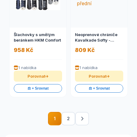
Šlachovky s umělým
Neoprenové chrániče
beránkem HKM Comfort
Kavalkade Softy -
přední
958 Kč
809 Kč
1 nabídka
1 nabídka
Porovnat
Porovnat
⚖️ + Srovnat
⚖️ + Srovnat
1
2