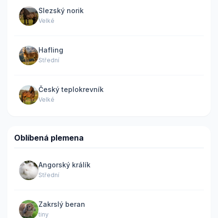
Slezský norik
Velké
Hafling
Střední
Český teplokrevník
Velké
Oblíbená plemena
Angorský králík
Střední
Zakrslý beran
tiny