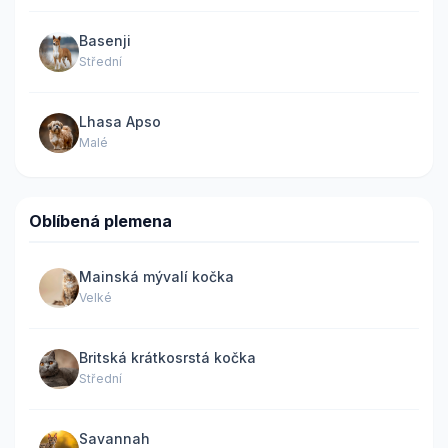
Basenji
Střední
Lhasa Apso
Malé
Oblíbená plemena
Mainská mývalí kočka
Velké
Britská krátkosrstá kočka
Střední
Savannah