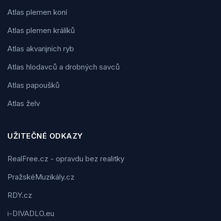
Atlas plemen koní
Atlas plemen králíků
Atlas akvarijních ryb
Atlas hlodavců a drobných savců
Atlas papoušků
Atlas želv
UŽITEČNÉ ODKAZY
RealFree.cz - opravdu bez realitky
PražskéMuzikály.cz
RDY.cz
i-DIVADLO.eu