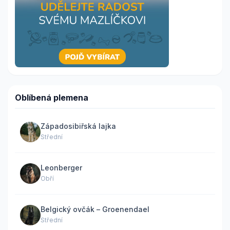
Oblíbená plemena
Západosibiřská lajka
Střední
Leonberger
Obří
Belgický ovčák – Groenendael
Střední