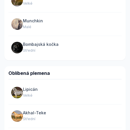
Velké
Munchkin
Malé
Bombajská kočka
Střední
Oblíbená plemena
Lipicán
Velké
Akhal-Teke
Střední