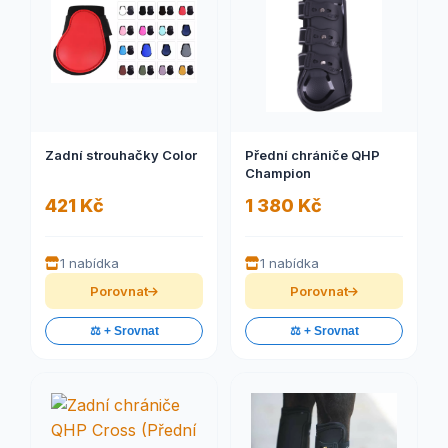
Zadní strouhačky Color
Přední chrániče QHP
Champion
421 Kč
1 380 Kč
1 nabídka
1 nabídka
Porovnat
Porovnat
⚖️ + Srovnat
⚖️ + Srovnat