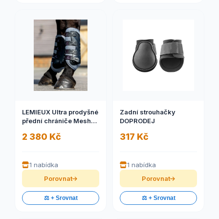
LEMIEUX Ultra prodyšné
Zadní strouhačky
přední chrániče Mesh
DOPRODEJ
Snug
2 380 Kč
317 Kč
1 nabídka
1 nabídka
Porovnat
Porovnat
⚖️ + Srovnat
⚖️ + Srovnat