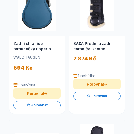
Zadní chrániče
SADA Přední a zadní
strouhačky Esperia
chrániče Ontario
(Zadní chrániče)
WALDHAUSEN
2 874 Kč
594 Kč
1 nabídka
Porovnat
1 nabídka
Porovnat
⚖️ + Srovnat
⚖️ + Srovnat