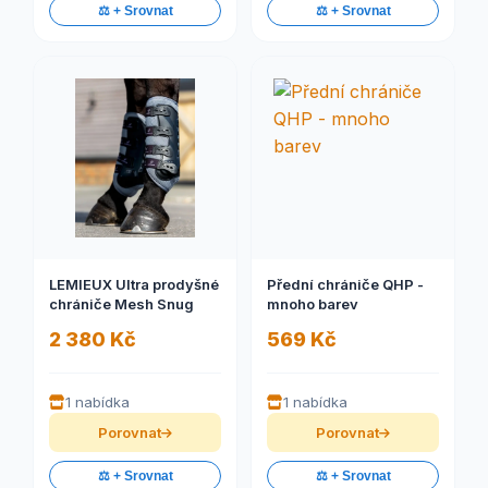
⚖️ + Srovnat
⚖️ + Srovnat
LEMIEUX Ultra prodyšné
Přední chrániče QHP -
chrániče Mesh Snug
mnoho barev
2 380 Kč
569 Kč
1 nabídka
1 nabídka
Porovnat
Porovnat
⚖️ + Srovnat
⚖️ + Srovnat