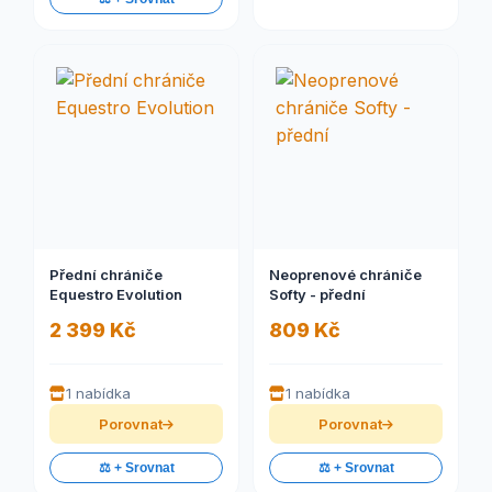
Přední chrániče
Neoprenové chrániče
Equestro Evolution
Softy - přední
2 399 Kč
809 Kč
1 nabídka
1 nabídka
Porovnat
Porovnat
⚖️ + Srovnat
⚖️ + Srovnat