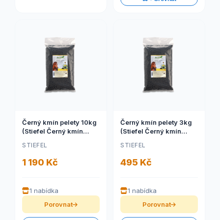
Černý kmín pelety 10kg
Černý kmín pelety 3kg
(Stiefel Černý kmín
(Stiefel Černý kmín
pelety pro silný imunitní
pelety pro silný imunitní
STIEFEL
STIEFEL
systém, pytel 10 kg)
systém, sáček 3 kg)
1 190 Kč
495 Kč
1 nabídka
1 nabídka
Porovnat
Porovnat