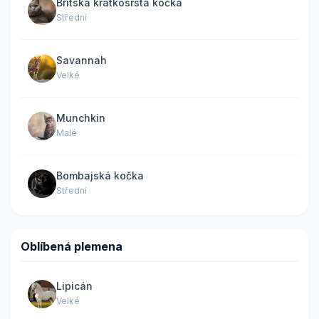
Britská krátkosrstá kočka
Střední
Savannah
Velké
Munchkin
Malé
Bombajská kočka
Střední
Oblíbená plemena
Lipicán
Velké