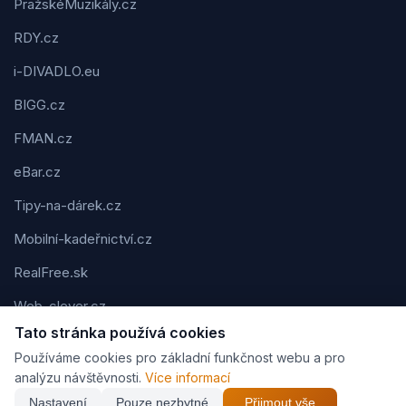
PražskéMuzikály.cz
RDY.cz
i-DIVADLO.eu
BIGG.cz
FMAN.cz
eBar.cz
Tipy-na-dárek.cz
Mobilní-kadeřnictví.cz
RealFree.sk
Web-clever.cz
Tato stránka používá cookies
Kvízov.cz
Používáme cookies pro základní funkčnost webu a pro
Karavaning.net
analýzu návštěvnosti.
Více informací
Nastavení
Pouze nezbytné
Přijmout vše