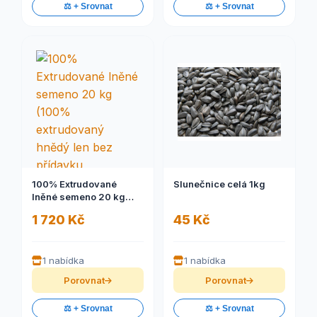
⚖️ + Srovnat
⚖️ + Srovnat
100% Extrudované
Slunečnice celá 1kg
lněné semeno 20 kg
(100% extrudovaný
1 720 Kč
45 Kč
hnědý len bez přídavku
pšeničných otrub či
jiných surovin.)
1 nabídka
1 nabídka
Porovnat
Porovnat
⚖️ + Srovnat
⚖️ + Srovnat