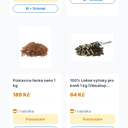
⚖️ + Srovnat
Pískavice řecké seno 1
100% Lněné výlisky pro
kg
koně 1 kg (Obsahují
kolem 15 % zbytkového
189 Kč
64 Kč
oleje, bílkoviny (cca 30
%))
1 nabídka
1 nabídka
Porovnat
Porovnat