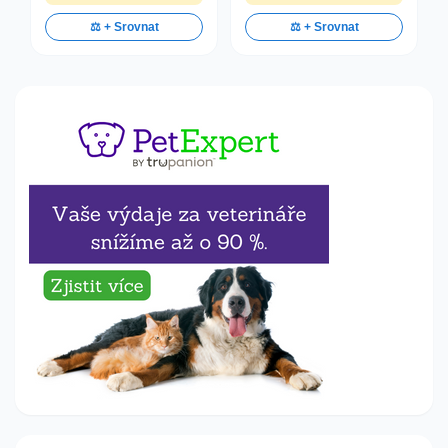
⚖️ + Srovnat
⚖️ + Srovnat