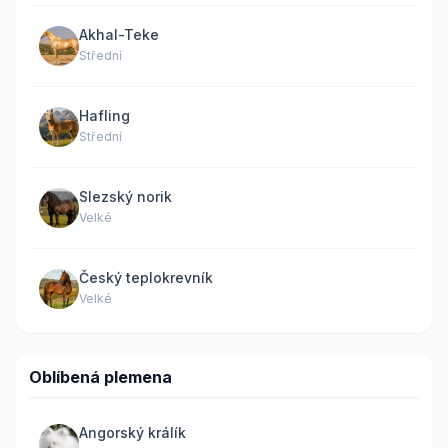
Akhal-Teke
Střední
Hafling
Střední
Slezský norik
Velké
Český teplokrevník
Velké
Oblíbená plemena
Angorský králík