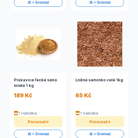
⚖️ + Srovnat
⚖️ + Srovnat
Pískavice řecké seno
Lněné semínko celé 1kg
mletá 1 kg
189 Kč
65 Kč
1 nabídka
1 nabídka
Porovnat
Porovnat
⚖️ + Srovnat
⚖️ + Srovnat