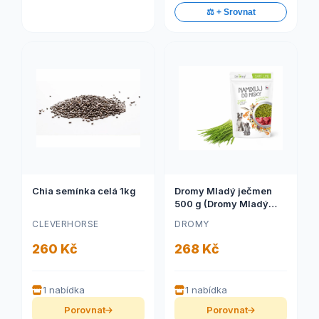
⚖️ + Srovnat
Chia semínka celá 1kg
Dromy Mladý ječmen
500 g (Dromy Mladý
ječmen 500 g)
CLEVERHORSE
DROMY
260 Kč
268 Kč
1 nabídka
1 nabídka
Porovnat
Porovnat