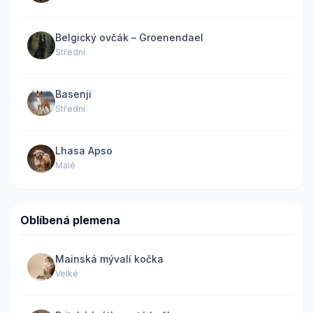
Belgický ovčák – Groenendael
Střední
Basenji
Střední
Lhasa Apso
Malé
Oblíbená plemena
Mainská mývalí kočka
Velké