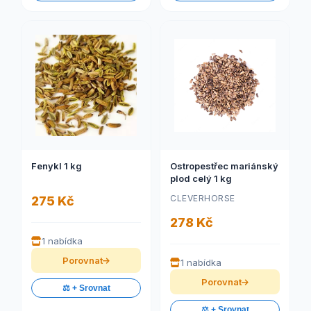
Fenykl 1 kg
Ostropestřec mariánský
plod celý 1 kg
CLEVERHORSE
275 Kč
278 Kč
1 nabídka
Porovnat
1 nabídka
Porovnat
⚖️ + Srovnat
⚖️ + Srovnat