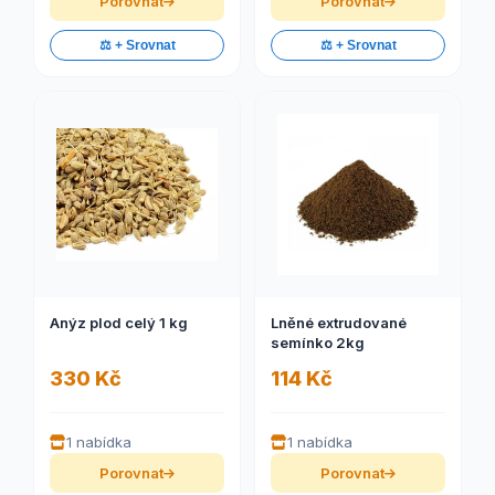
Porovnat
Porovnat
⚖️ + Srovnat
⚖️ + Srovnat
Anýz plod celý 1 kg
Lněné extrudované
semínko 2kg
330 Kč
114 Kč
1 nabídka
1 nabídka
Porovnat
Porovnat