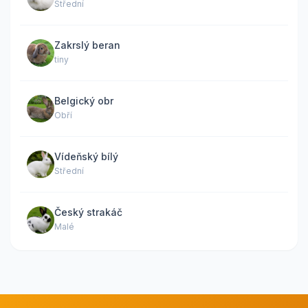
Střední
Zakrslý beran
tiny
Belgický obr
Obří
Vídeňský bílý
Střední
Český strakáč
Malé