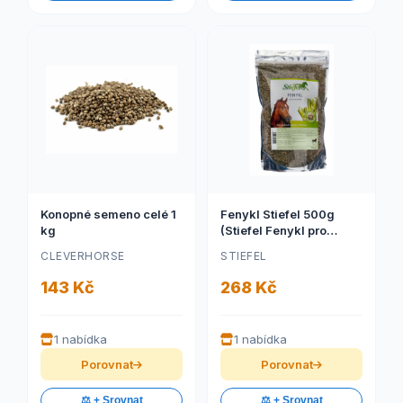
Konopné semeno celé 1
Fenykl Stiefel 500g
kg
(Stiefel Fenykl pro
dýchací cesty a
CLEVERHORSE
STIEFEL
zažívání, sáček 500 g)
143 Kč
268 Kč
1 nabídka
1 nabídka
Porovnat
Porovnat
⚖️ + Srovnat
⚖️ + Srovnat