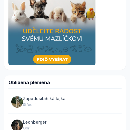
Oblíbená plemena
Západosibiřská lajka
Střední
Leonberger
Obří