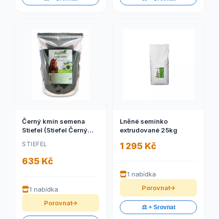
Černý kmín semena
Lněné semínko
Stiefel (Stiefel Černý
extrudované 25kg
kmín semena pro
STIEFEL
1 295 Kč
imunitní systém,
dýchací cesty a pro
635 Kč
koně s letní vyrážkou,
sáček 1,5 kg)
1 nabídka
Porovnat
1 nabídka
Porovnat
⚖️ + Srovnat