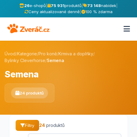
26
e-shopů
|
75 931
produktů
|
73 148
nabídek
|
Ceny aktualizované denně
|
100 % zdarma
Úvod
/
Kategorie
/
Pro koně
/
Krmiva a doplňky
/
Bylinky Cleverhorse
/
Semena
Semena
24 produktů
24
produktů
Filtry