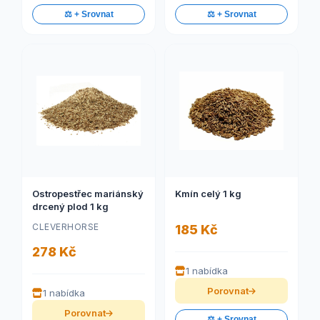
⚖️ + Srovnat
⚖️ + Srovnat
Ostropestřec mariánský
Kmín celý 1 kg
drcený plod 1 kg
CLEVERHORSE
185 Kč
278 Kč
1 nabídka
Porovnat
1 nabídka
Porovnat
⚖️ + Srovnat