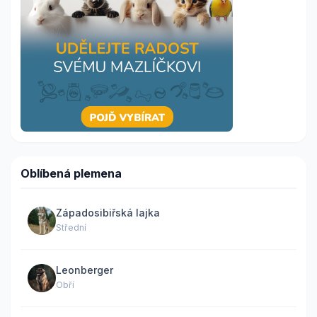
Oblíbená plemena
Západosibiřská lajka
Střední
Leonberger
Obří