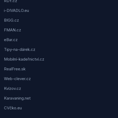
RDY.cz
i-DIVADLO.eu
BIGG.cz
FMAN.cz
eBar.cz
Tipy-na-dárek.cz
Mobilní-kadeřnictví.cz
RealFree.sk
Web-clever.cz
Kvízov.cz
Karavaning.net
CVčko.eu