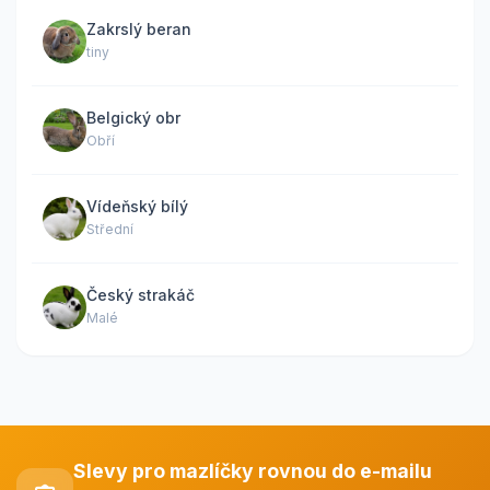
Zakrslý beran
tiny
Belgický obr
Obří
Vídeňský bílý
Střední
Český strakáč
Malé
Slevy pro mazlíčky rovnou do e-mailu