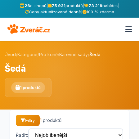
26
e-shopů
|
75 931
produktů
|
73 219
nabídek
|
Ceny aktualizované denně
|
100 % zdarma
Úvod
/
Kategorie
/
Pro koně
/
Barevné sady
/
Šedá
Šedá
1 produktů
1
produktů
Filtry
Řadit: