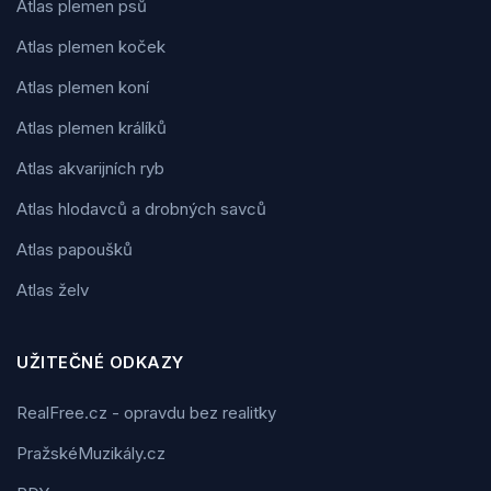
Atlas plemen psů
Atlas plemen koček
Atlas plemen koní
Atlas plemen králíků
Atlas akvarijních ryb
Atlas hlodavců a drobných savců
Atlas papoušků
Atlas želv
UŽITEČNÉ ODKAZY
RealFree.cz - opravdu bez realitky
PražskéMuzikály.cz