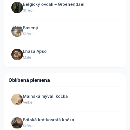
Belgický ovčák – Groenendael
Střední
Basenji
Střední
Lhasa Apso
Malé
Oblíbená plemena
Mainská mývalí kočka
Velké
Britská krátkosrstá kočka
Střední