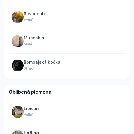
Savannah
Velké
Munchkin
Malé
Bombajská kočka
Střední
Oblíbená plemena
Lipicán
Velké
Hafling