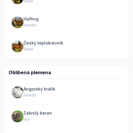
Velké
Hafling
Střední
Český teplokrevník
Velké
Oblíbená plemena
Angorský králík
Střední
Zakrslý beran
tiny