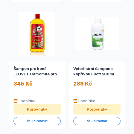
Šampon pro koně
Veterinární šampon s
LEOVET Camomile pro
kopřivou Eliott 500ml
světlou srst, 500 ml
345 Kč
289 Kč
1 nabídka
1 nabídka
Porovnat
Porovnat
⚖️ + Srovnat
⚖️ + Srovnat