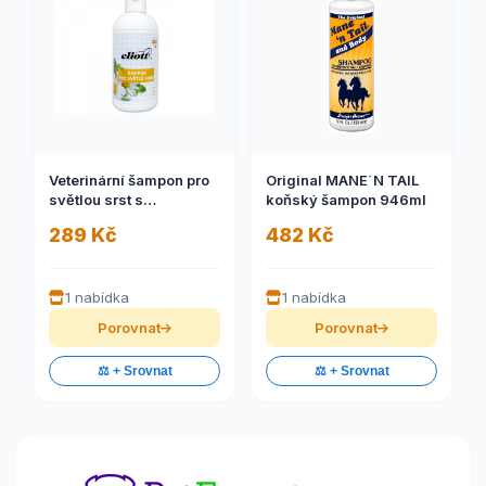
Veterinární šampon pro
Original MANE´N TAIL
světlou srst s
koňský šampon 946ml
heřmánkem 500ml Eliott
289 Kč
482 Kč
1 nabídka
1 nabídka
Porovnat
Porovnat
⚖️ + Srovnat
⚖️ + Srovnat