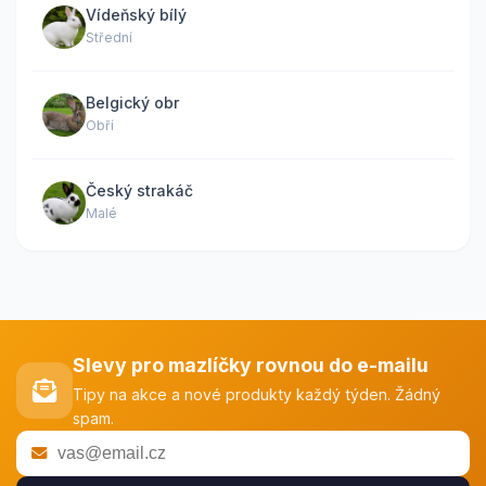
Vídeňský bílý
Střední
Belgický obr
Obří
Český strakáč
Malé
Slevy pro mazlíčky rovnou do e-mailu
Tipy na akce a nové produkty každý týden. Žádný
spam.