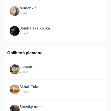
Munchkin
Malé
Bombajská kočka
Střední
Oblíbená plemena
Lipicán
Velké
Akhal-Teke
Střední
Slezský norik