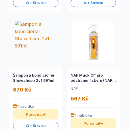
⚖️ + Srovnat
⚖️ + Srovnat
Šampon a kondicionér
NAF Muck Off pro
Showsheen 2v1 591ml
odstranění skvrn (NAF
Muck Off pro odstranění
NAF
670 Kč
skvrn, lahvička s
rozprašovačem 500ml)
567 Kč
1 nabídka
Porovnat
1 nabídka
Porovnat
⚖️ + Srovnat