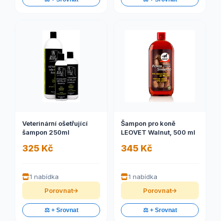
Veterinární ošetřující
Šampon pro koně
šampon 250ml
LEOVET Walnut, 500 ml
325 Kč
345 Kč
1 nabídka
1 nabídka
Porovnat
Porovnat
⚖️ + Srovnat
⚖️ + Srovnat