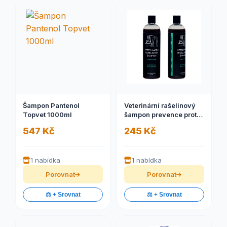
Šampon Pantenol
Veterinární rašelinový
Topvet 1000ml
šampon prevence proti
hmyzu 500 ml
547 Kč
245 Kč
1 nabídka
1 nabídka
Porovnat
Porovnat
⚖️ + Srovnat
⚖️ + Srovnat