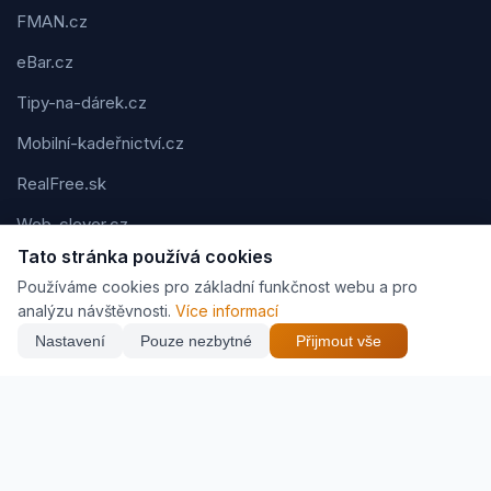
FMAN.cz
eBar.cz
Tipy-na-dárek.cz
Mobilní-kadeřnictví.cz
RealFree.sk
Web-clever.cz
Tato stránka používá cookies
Kvízov.cz
Používáme cookies pro základní funkčnost webu a pro
Karavaning.net
analýzu návštěvnosti.
Více informací
Nastavení
Pouze nezbytné
Přijmout vše
CVčko.eu
Podmínky použití
Ochrana osobních údajů
Cookies