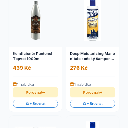
Kondicionér Pantenol
Deep Moisturizing Mane
Topvet 1000ml
n´tale koňský šampon
355ml
439 Kč
276 Kč
1 nabídka
1 nabídka
Porovnat
Porovnat
⚖️ + Srovnat
⚖️ + Srovnat