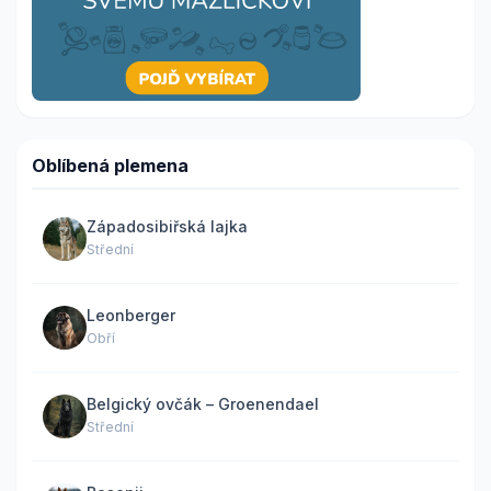
Oblíbená plemena
Západosibiřská lajka
Střední
Leonberger
Obří
Belgický ovčák – Groenendael
Střední