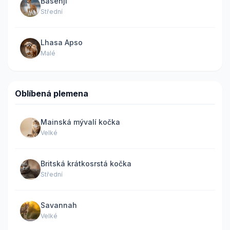
Basenji
Střední
Lhasa Apso
Malé
Oblíbená plemena
Mainská mývalí kočka
Velké
Britská krátkosrstá kočka
Střední
Savannah
Velké