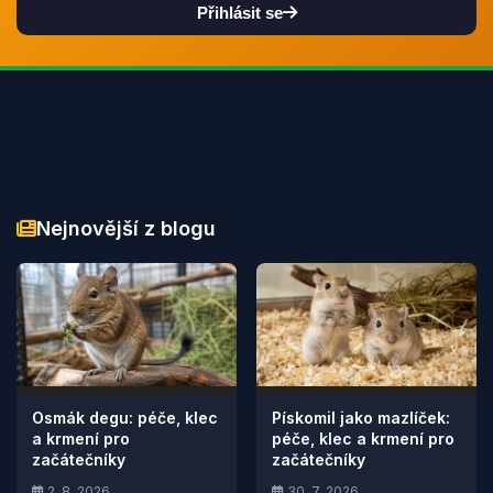
Přihlásit se
Nejnovější z blogu
Osmák degu: péče, klec
Pískomil jako mazlíček:
a krmení pro
péče, klec a krmení pro
začátečníky
začátečníky
2. 8. 2026
30. 7. 2026