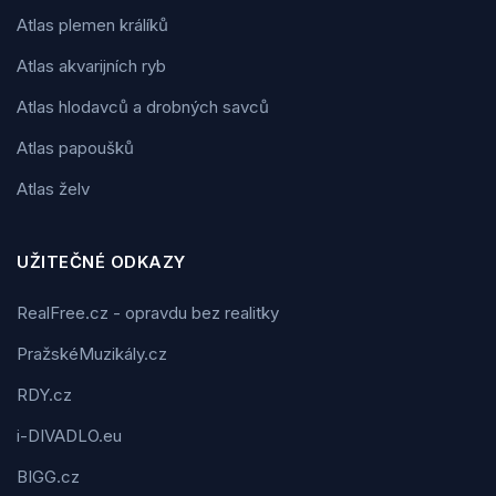
Atlas plemen králíků
Atlas akvarijních ryb
Atlas hlodavců a drobných savců
Atlas papoušků
Atlas želv
UŽITEČNÉ ODKAZY
RealFree.cz - opravdu bez realitky
PražskéMuzikály.cz
RDY.cz
i-DIVADLO.eu
BIGG.cz