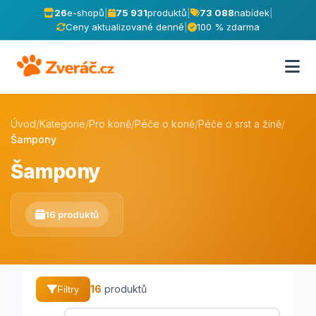
26
e-shopů
|
75 931
produktů
|
73 088
nabídek
|
Ceny aktualizované denně
|
100 % zdarma
Úvod
/
Kategorie
/
Pro koně
/
Péče o koně
/
Péče o srst a žíně
/
Šampony
Šampony
16 produktů
16
produktů
Filtry