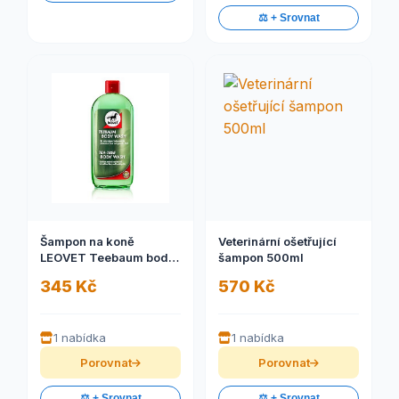
⚖️ + Srovnat
Šampon na koně
Veterinární ošetřující
LEOVET Teebaum body
šampon 500ml
wash, 500 ml
345 Kč
570 Kč
1 nabídka
1 nabídka
Porovnat
Porovnat
⚖️ + Srovnat
⚖️ + Srovnat