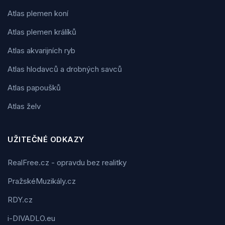
Atlas plemen koní
Atlas plemen králíků
Atlas akvarijních ryb
Atlas hlodavců a drobných savců
Atlas papoušků
Atlas želv
UŽITEČNÉ ODKAZY
RealFree.cz - opravdu bez realitky
PražskéMuzikály.cz
RDY.cz
i-DIVADLO.eu