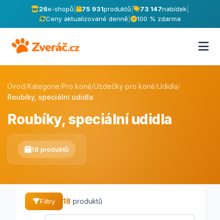
26
e-shopů
|
75 931
produktů
|
73 147
nabídek
|
Ceny aktualizované denně
|
100 % zdarma
Úvod
/
Kategorie
/
Pro koně
/
Uzdečky pro koně
/
Udidla
/
Roubíky, speciální udidla
Roubíky, speciální udidla
18 produktů
18
produktů
Filtry