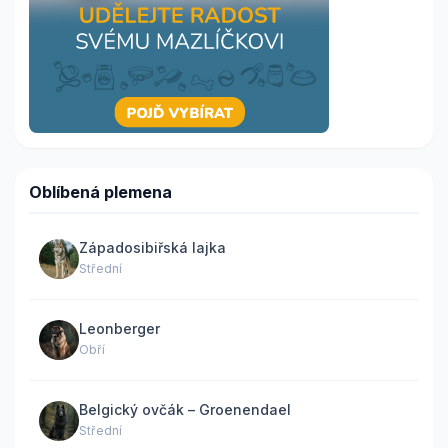
Oblíbená plemena
Západosibiřská lajka
Střední
Leonberger
Obří
Belgický ovčák – Groenendael
Střední