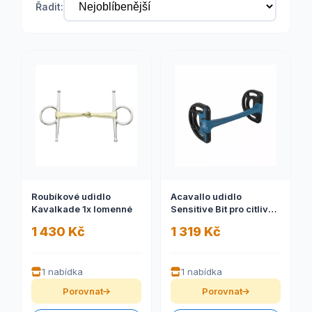
Řadit:
Roubíkové udidlo
Acavallo udidlo
Kavalkade 1x lomenné
Sensitive Bit pro citlivé
koně
1 430 Kč
1 319 Kč
1 nabídka
1 nabídka
Porovnat
Porovnat