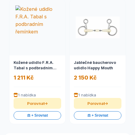
Kožené udidlo F.R.A.
Jablečné baucherovo
Tabal s podbradním
udidlo Happy Mouth
řemínkem
1 211 Kč
2 150 Kč
1 nabídka
1 nabídka
Porovnat
Porovnat
⚖️ + Srovnat
⚖️ + Srovnat