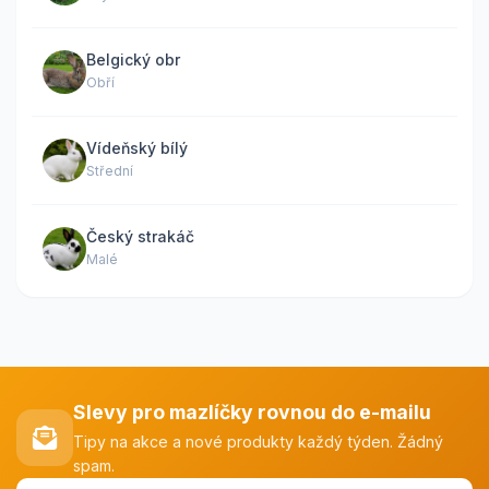
Belgický obr
Obří
Vídeňský bílý
Střední
Český strakáč
Malé
Slevy pro mazlíčky rovnou do e-mailu
Tipy na akce a nové produkty každý týden. Žádný
spam.