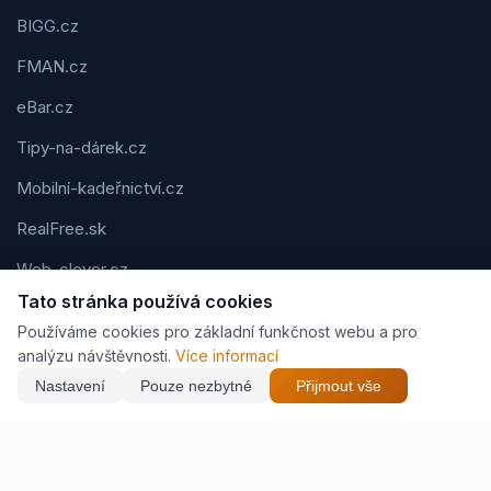
BIGG.cz
FMAN.cz
eBar.cz
Tipy-na-dárek.cz
Mobilní-kadeřnictví.cz
RealFree.sk
Web-clever.cz
Tato stránka používá cookies
Kvízov.cz
Používáme cookies pro základní funkčnost webu a pro
Karavaning.net
analýzu návštěvnosti.
Více informací
Nastavení
Pouze nezbytné
Přijmout vše
CVčko.eu