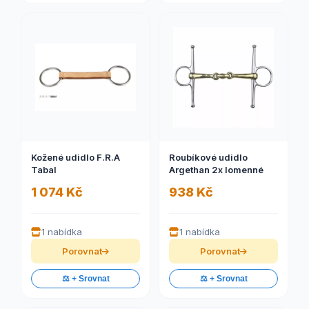
Kožené udidlo F.R.A
Roubíkové udidlo
Tabal
Argethan 2x lomenné
1 074 Kč
938 Kč
1 nabídka
1 nabídka
Porovnat
Porovnat
⚖️ + Srovnat
⚖️ + Srovnat