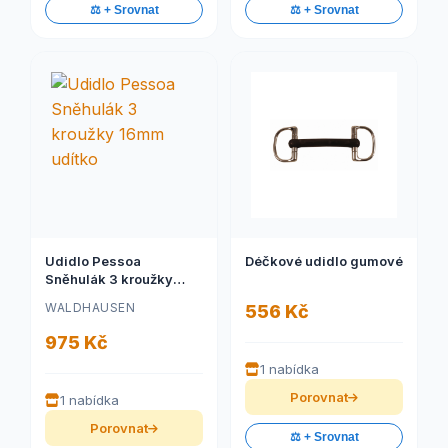
⚖️ + Srovnat
⚖️ + Srovnat
Udidlo Pessoa
Déčkové udidlo gumové
Sněhulák 3 kroužky
16mm udítko
WALDHAUSEN
556 Kč
975 Kč
1 nabídka
Porovnat
1 nabídka
Porovnat
⚖️ + Srovnat