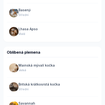
Basenji
Střední
Lhasa Apso
Malé
Oblíbená plemena
Mainská mývalí kočka
Velké
Britská krátkosrstá kočka
Střední
Savannah