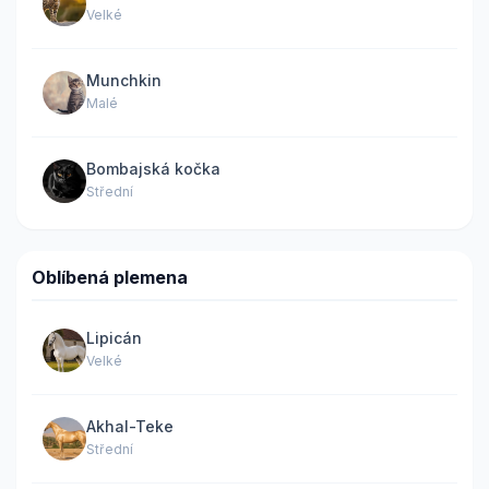
Velké
Munchkin
Malé
Bombajská kočka
Střední
Oblíbená plemena
Lipicán
Velké
Akhal-Teke
Střední