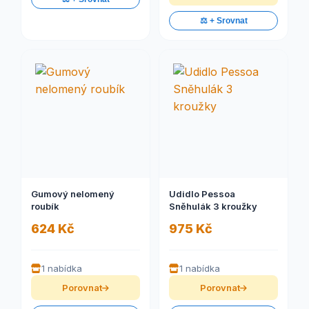
⚖️ + Srovnat
Gumový nelomený
Udidlo Pessoa
roubík
Sněhulák 3 kroužky
624 Kč
975 Kč
1 nabídka
1 nabídka
Porovnat
Porovnat