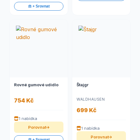
⚖️ + Srovnat
Rovné gumové udidlo
Štajgr
WALDHAUSEN
754 Kč
699 Kč
1 nabídka
Porovnat
1 nabídka
Porovnat
⚖️ + Srovnat