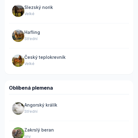
Slezský norik
Velké
Hafling
Střední
Český teplokrevník
Velké
Oblíbená plemena
Angorský králík
Střední
Zakrslý beran
tiny