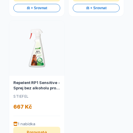
⚖️ + Srovnat
⚖️ + Srovnat
Repelent RP1 Sensitive -
Sprej bez alkoholu pro
koně s citlivou kůží
STIEFEL
(Stiefel Repelent RP1
sensitive pro koně
667 Kč
citlivé a jezdce bez
alkoholu, láhev s)
1 nabídka
Porovnat