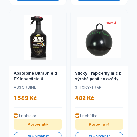
Absorbine UltraShield
Sticky Trap černý míč k
EX Insecticid &
výrobě pasti na ovády
Repelent, láhev s
(Sticky Trap Černý míč
ABSORBINE
STICKY-TRAP
rozprašovačem 946ml
k výrobě pasti na ovády,
(Repelent pro koně
1 kus)
1 589 Kč
482 Kč
Absorbine Ultrashield
EX, láhev s
rozprašovačem 946 ml)
1 nabídka
1 nabídka
Porovnat
Porovnat
⚖️ + Srovnat
⚖️ + Srovnat