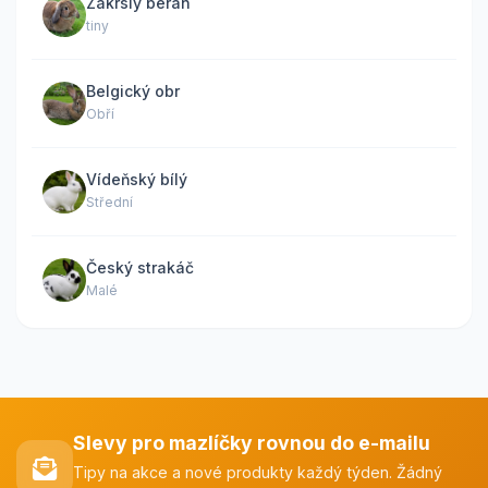
Zakrslý beran
tiny
Belgický obr
Obří
Vídeňský bílý
Střední
Český strakáč
Malé
Slevy pro mazlíčky rovnou do e-mailu
Tipy na akce a nové produkty každý týden. Žádný