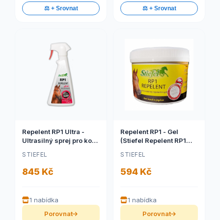
⚖️ + Srovnat
⚖️ + Srovnat
Repelent RP1 Ultra -
Repelent RP1 - Gel
Ultrasilný sprej pro koně
(Stiefel Repelent RP1
a jezdce (Stiefel
gel, dlouhotrvající,
STIEFEL
STIEFEL
Repelent RP1 Ultra pro
šetrná ochrana proti
koně a jezdce, láhev s
hmyzu bez zápachu, gel
845 Kč
594 Kč
rozprašovačem 500 ml)
pro nepřístupná místa
500 ml)
1 nabídka
1 nabídka
Porovnat
Porovnat