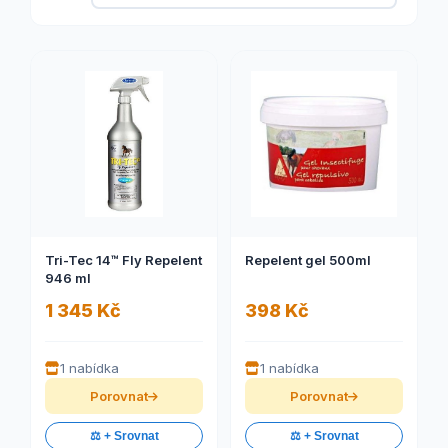
Tri-Tec 14™ Fly Repelent
Repelent gel 500ml
946 ml
1 345 Kč
398 Kč
1 nabídka
1 nabídka
Porovnat
Porovnat
⚖️ + Srovnat
⚖️ + Srovnat