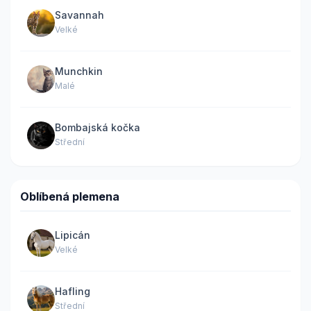
Savannah
Velké
Munchkin
Malé
Bombajská kočka
Střední
Oblíbená plemena
Lipicán
Velké
Hafling
Střední