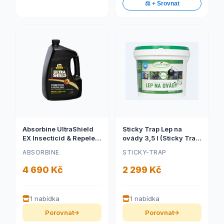
⚖️ + Srovnat
Absorbine UltraShield
Sticky Trap Lep na
EX Insecticid & Repelent
ovády 3,5 l (Sticky Trap
- 3 800ml ekonomické
Lep na ovády, balení
ABSORBINE
STICKY-TRAP
balení (Repelent pro
3,5l)
koně Absorbine
4 690 Kč
2 299 Kč
Ultrashield EX, kanystr
3,8 l)
1 nabídka
1 nabídka
Porovnat
Porovnat