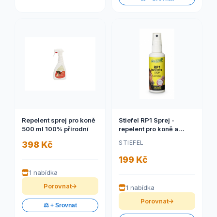
Repelent sprej pro koně
Stiefel RP1 Sprej -
500 ml 100% přírodní
repelent pro koně a
jezdce 75 ml
STIEFEL
398 Kč
199 Kč
1 nabídka
Porovnat
1 nabídka
Porovnat
⚖️ + Srovnat