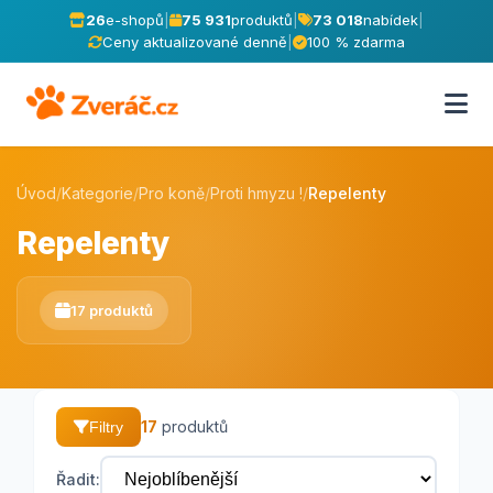
26
e-shopů
|
75 931
produktů
|
73 018
nabídek
|
Ceny aktualizované denně
|
100 % zdarma
Úvod
/
Kategorie
/
Pro koně
/
Proti hmyzu !
/
Repelenty
Repelenty
17 produktů
17
produktů
Filtry
Řadit: