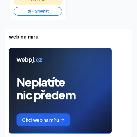
⚖️ + Srovnat
web na míru