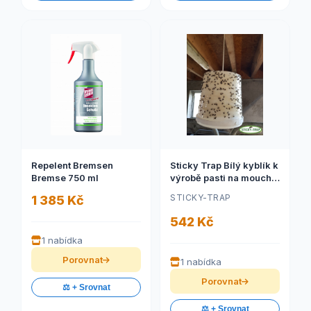
Repelent Bremsen
Sticky Trap Bílý kyblík k
Bremse 750 ml
výrobě pasti na mouchy
(Sticky Trap Bílý kyblík
STICKY-TRAP
1 385 Kč
k výrobě pasti na
mouchy, 3ks)
542 Kč
1 nabídka
Porovnat
1 nabídka
Porovnat
⚖️ + Srovnat
⚖️ + Srovnat