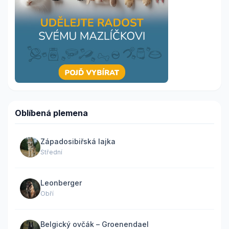
Oblíbená plemena
Západosibiřská lajka
Střední
Leonberger
Obří
Belgický ovčák – Groenendael