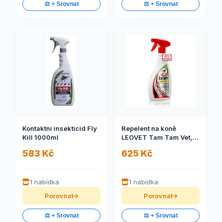
⚖️ + Srovnat
⚖️ + Srovnat
Kontaktní insekticid Fly
Repelent na koně
Kill 1000ml
LEOVET Tam Tam Vet,
550 ml
583 Kč
625 Kč
1 nabídka
1 nabídka
Porovnat
Porovnat
⚖️ + Srovnat
⚖️ + Srovnat