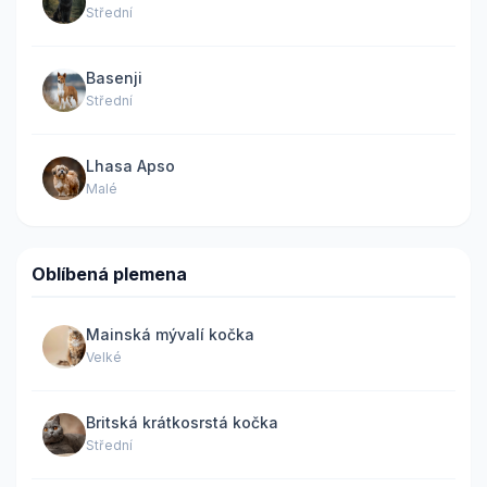
Střední
Basenji
Střední
Lhasa Apso
Malé
Oblíbená plemena
Mainská mývalí kočka
Velké
Britská krátkosrstá kočka
Střední