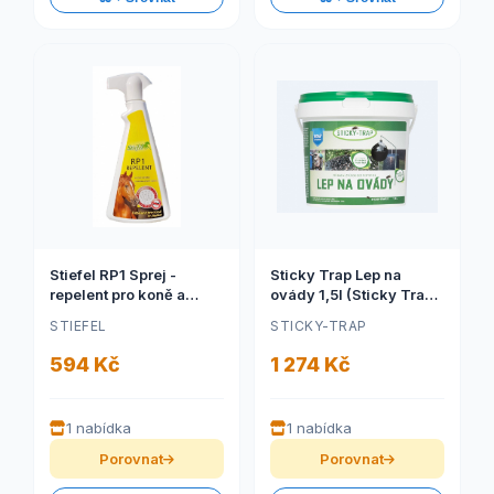
Stiefel RP1 Sprej -
Sticky Trap Lep na
repelent pro koně a
ovády 1,5l (Sticky Trap
jezdce (Stiefel Repelent
Lep na ovády, balení
STIEFEL
STICKY-TRAP
RP1 pro koně a jezdce,
1,5l)
láhev s rozprašovačem
594 Kč
1 274 Kč
500 ml)
1 nabídka
1 nabídka
Porovnat
Porovnat