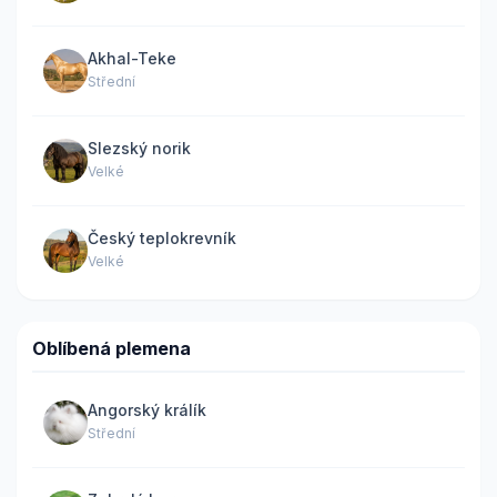
Akhal-Teke
Střední
Slezský norik
Velké
Český teplokrevník
Velké
Oblíbená plemena
Angorský králík
Střední