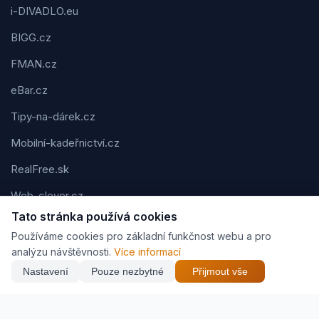
i-DIVADLO.eu
BIGG.cz
FMAN.cz
eBar.cz
Tipy-na-dárek.cz
Mobilní-kadeřnictví.cz
RealFree.sk
Web-clever.cz
Tato stránka používá cookies
Kvízov.cz
Používáme cookies pro základní funkčnost webu a pro
Karavaning.net
analýzu návštěvnosti.
Více informací
Nastavení
Pouze nezbytné
Přijmout vše
CVčko.eu