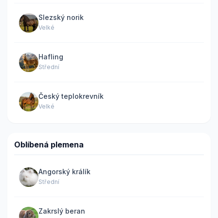
Slezský norik
Velké
Hafling
Střední
Český teplokrevník
Velké
Oblíbená plemena
Angorský králík
Střední
Zakrslý beran