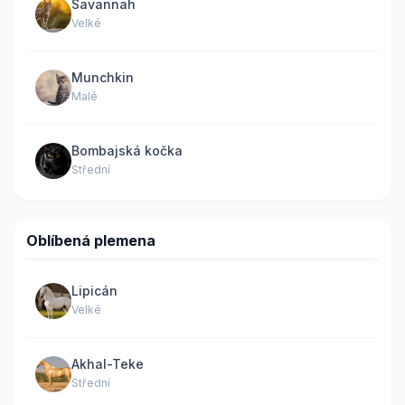
Savannah
Velké
Munchkin
Malé
Bombajská kočka
Střední
Oblíbená plemena
Lipicán
Velké
Akhal-Teke
Střední