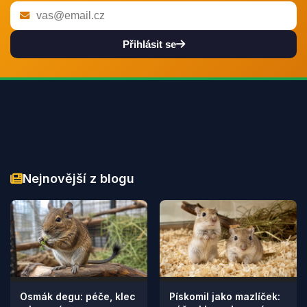
Přihlásit se
Nejnovější z blogu
Osmák degu: péče, klec
Pískomil jako mazlíček: