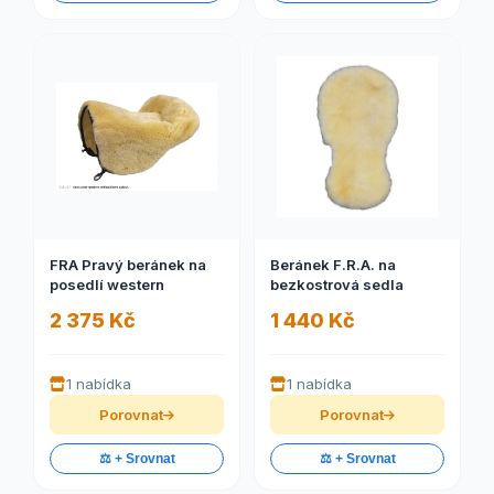
FRA Pravý beránek na
Beránek F.R.A. na
posedlí western
bezkostrová sedla
2 375 Kč
1 440 Kč
1 nabídka
1 nabídka
Porovnat
Porovnat
⚖️ + Srovnat
⚖️ + Srovnat