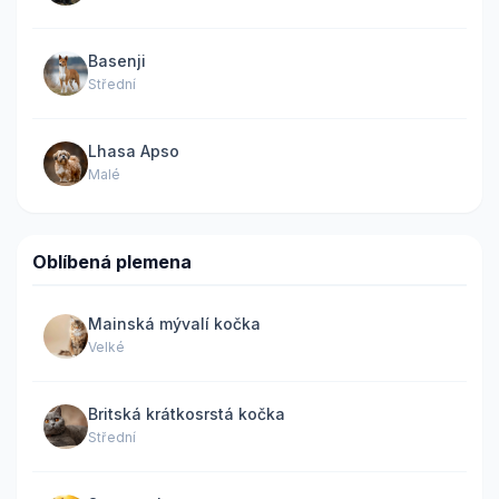
Basenji
Střední
Lhasa Apso
Malé
Oblíbená plemena
Mainská mývalí kočka
Velké
Britská krátkosrstá kočka
Střední