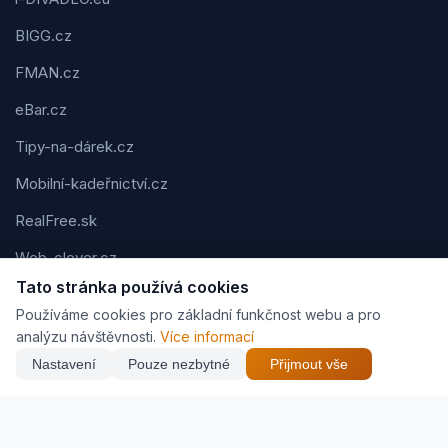
BIGG.cz
FMAN.cz
eBar.cz
Tipy-na-dárek.cz
Mobilní-kadeřnictví.cz
RealFree.sk
Web-clever.cz
Tato stránka používá cookies
Kvízov.cz
Používáme cookies pro základní funkčnost webu a pro
Karavaning.net
analýzu návštěvnosti.
Více informací
Nastavení
Pouze nezbytné
Přijmout vše
CVčko.eu