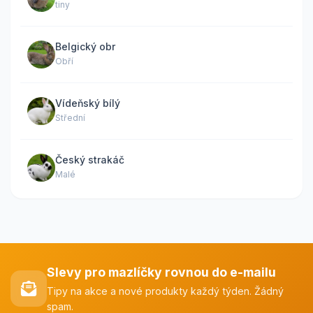
tiny
Belgický obr
Obří
Vídeňský bílý
Střední
Český strakáč
Malé
Slevy pro mazlíčky rovnou do e-mailu
Tipy na akce a nové produkty každý týden. Žádný
spam.