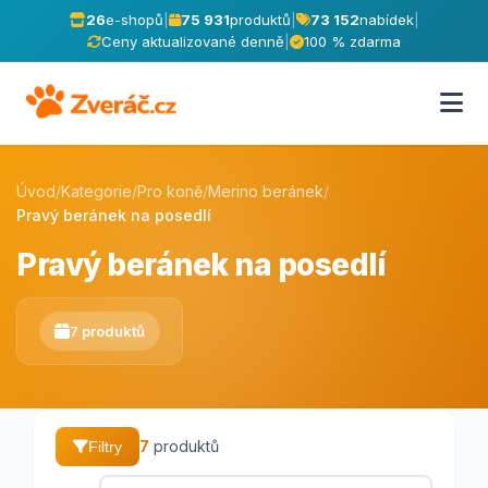
26
e-shopů
|
75 931
produktů
|
73 152
nabídek
|
Ceny aktualizované denně
|
100 % zdarma
Úvod
/
Kategorie
/
Pro koně
/
Merino beránek
/
Pravý beránek na posedlí
Pravý beránek na posedlí
7 produktů
7
produktů
Filtry