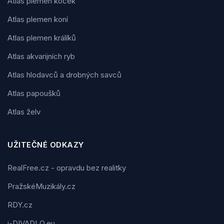
Atlas plemen koček
Atlas plemen koní
Atlas plemen králíků
Atlas akvarijních ryb
Atlas hlodavců a drobných savců
Atlas papoušků
Atlas želv
UŽITEČNÉ ODKAZY
RealFree.cz - opravdu bez realitky
PražskéMuzikály.cz
RDY.cz
i-DIVADLO.eu