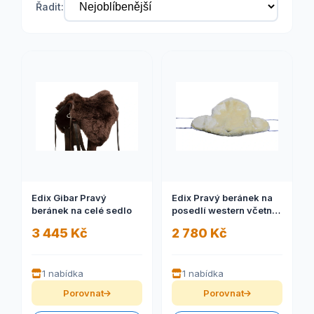
Řadit:
Edix Gibar Pravý
Edix Pravý beránek na
beránek na celé sedlo
posedlí western včetně
hrušky
3 445 Kč
2 780 Kč
1 nabídka
1 nabídka
Porovnat
Porovnat