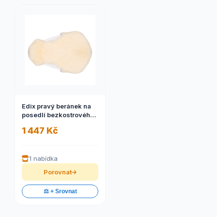
Edix pravý beránek na
posedlí bezkostrového
sedla
1 447 Kč
1 nabídka
Porovnat
⚖️ + Srovnat