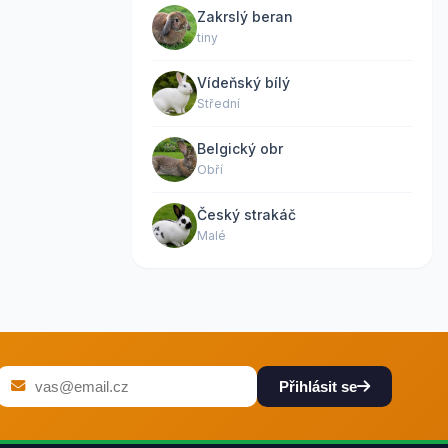
Zakrslý beran
tiny
Vídeňský bílý
Střední
Belgický obr
Obří
Český strakáč
Malé
Přihlásit se