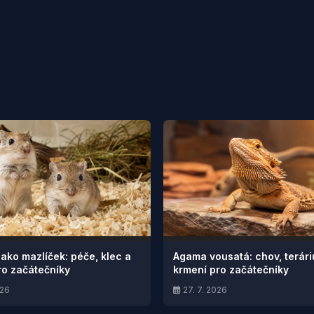
jako mazlíček: péče, klec a
Agama vousatá: chov, terár
ro začátečníky
krmení pro začátečníky
026
27. 7. 2026