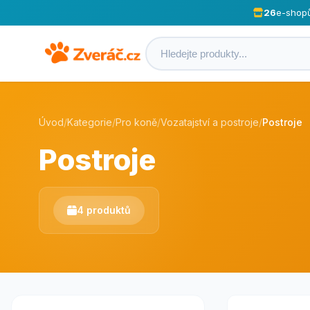
26
e-shop
Úvod
/
Kategorie
/
Pro koně
/
Vozatajství a postroje
/
Postroje
Postroje
4 produktů