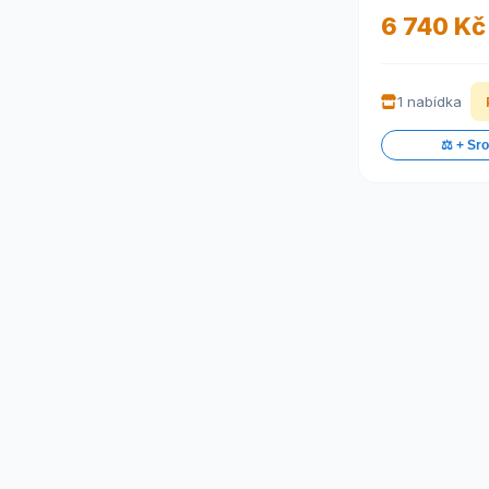
6 740 Kč
1 nabídka
⚖️ + Sr