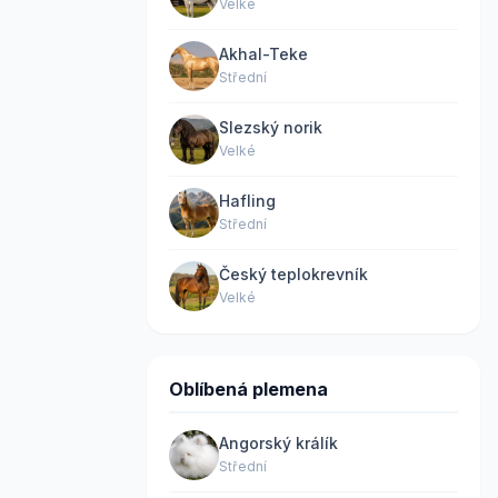
Velké
Akhal-Teke
Střední
Slezský norik
Velké
Hafling
Střední
Český teplokrevník
Velké
Oblíbená plemena
Angorský králík
Střední