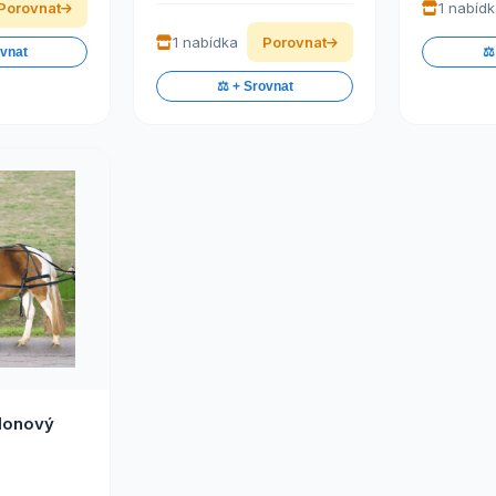
Porovnat
1 nabíd
1 nabídka
Porovnat
ovnat
⚖️
⚖️ + Srovnat
lonový