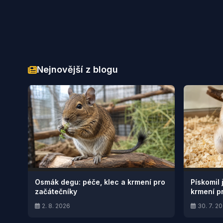
Nejnovější z blogu
Osmák degu: péče, klec a krmení pro
Pískomil 
začátečníky
krmení p
2. 8. 2026
30. 7. 2