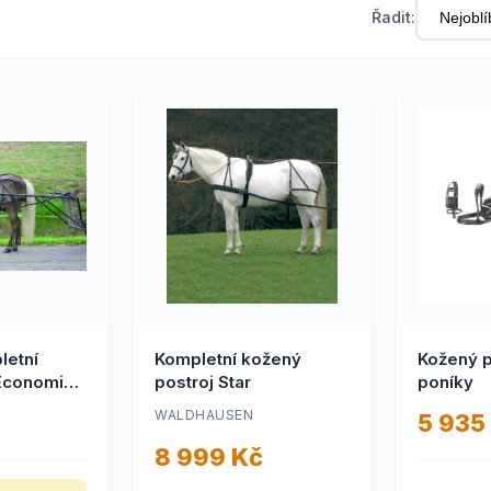
Řadit:
letní
Kompletní kožený
Kožený p
 Economic
postroj Star
poníky
WALDHAUSEN
5 935
8 999 Kč