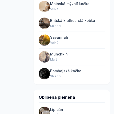
Mainská mývalí kočka
Velké
Britská krátkosrstá kočka
Střední
Savannah
Velké
Munchkin
Malé
Bombajská kočka
Střední
Oblíbená plemena
Lipicán