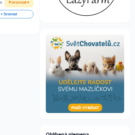
ka
Porovnat
 + Srovnat
Oblíbená plemena