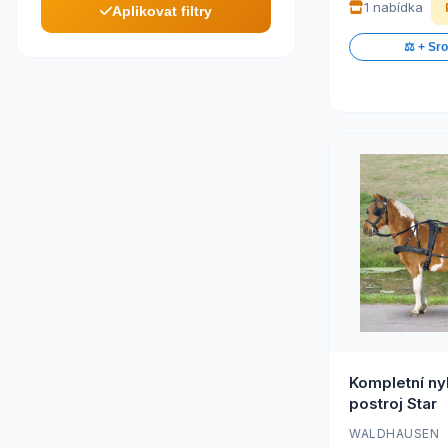
1 nabídka
Aplikovat filtry
⚖️ + Sr
Kompletní ny
postroj Star
WALDHAUSEN