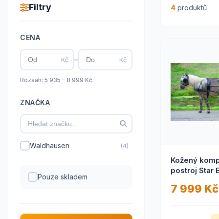
Filtry
4
produktů
CENA
–
Kč
Kč
Rozsah: 5 935 – 8 999 Kč
ZNAČKA
Waldhausen
(4)
Kožený komp
postroj Star
Pouze skladem
pro pony
7 999 Kč