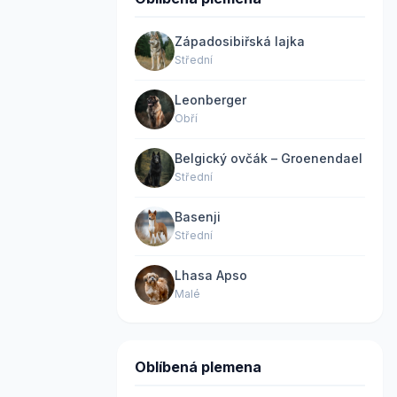
Západosibiřská lajka
Střední
Leonberger
Obří
Belgický ovčák – Groenendael
Střední
Basenji
Střední
Lhasa Apso
Malé
Oblíbená plemena