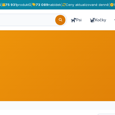
ů
|
75 931
produktů
|
73 089
nabídek
|
Ceny aktualizované denně
|
Psi
Kočky