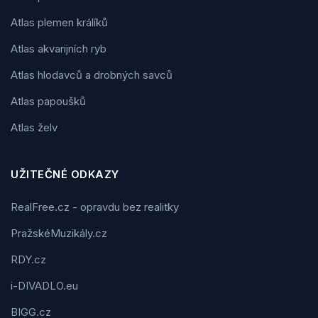
Atlas plemen králíků
Atlas akvarijních ryb
Atlas hlodavců a drobných savců
Atlas papoušků
Atlas želv
UŽITEČNÉ ODKAZY
RealFree.cz - opravdu bez realitky
PražskéMuzikály.cz
RDY.cz
i-DIVADLO.eu
BIGG.cz