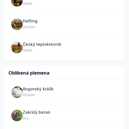
Velké
Hafling
Střední
Český teplokrevník
Velké
Oblíbená plemena
Angorský králík
Střední
Zakrslý beran
tiny