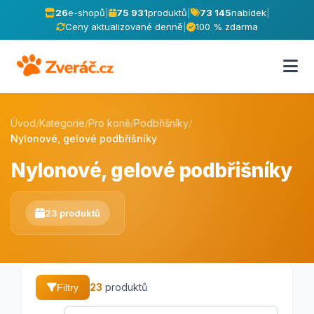
26
e-shopů
|
75 931
produktů
|
73 145
nabídek
|
Ceny aktualizované denně
|
100 % zdarma
Úvod
/
Kategorie
/
Pro koně
/
Podbřišníky
/
Nylonové, gelové podbřišníky
Nylonové, gelové podbřišníky
23 produktů
23
produktů
Filtry