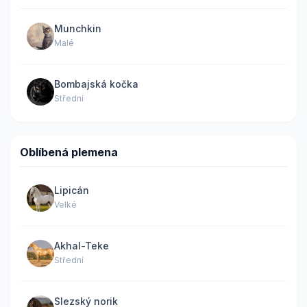
Munchkin
Malé
Bombajská kočka
Střední
Oblíbená plemena
Lipicán
Velké
Akhal-Teke
Střední
Slezský norik