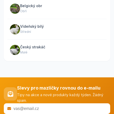
Belgický obr
Obří
Vídeňský bílý
Střední
Český strakáč
Malé
Slevy pro mazlíčky rovnou do e-mailu
Tipy na akce a nové produkty každý týden. Žádný
spam.