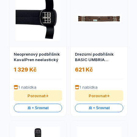
Neoprenový podbřišník
Drezúrní podbřišník
KavalPren neelastický
BASIC UMBRIA
(Drezúrní podbřišník
1 329 Kč
621 Kč
BASIC UMBRIA)
1 nabídka
1 nabídka
Porovnat
Porovnat
⚖️ + Srovnat
⚖️ + Srovnat