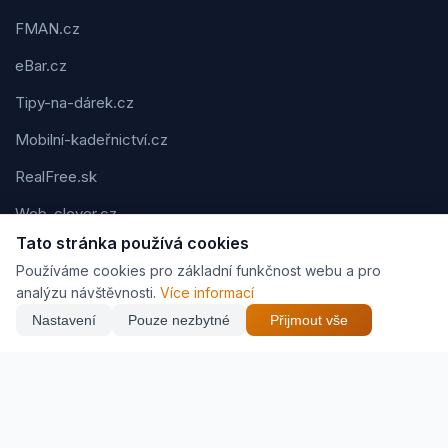
FMAN.cz
eBar.cz
Tipy-na-dárek.cz
Mobilní-kadeřnictví.cz
RealFree.sk
Web-clever.cz
Tato stránka používá cookies
Kvízov.cz
Používáme cookies pro základní funkčnost webu a pro
Karavaning.net
analýzu návštěvnosti.
Více informací
Nastavení
Pouze nezbytné
Přijmout vše
CVčko.eu
Podmínky použití
Ochrana osobních údajů
Cookies