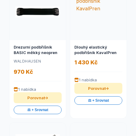
Drezurní podbřišník
Dlouhý elastický
BASIC měkký neopren
podbřišník KavalPren
WALDHAUSEN
1 430 Kč
970 Kč
1 nabídka
Porovnat
1 nabídka
Porovnat
⚖️ + Srovnat
⚖️ + Srovnat