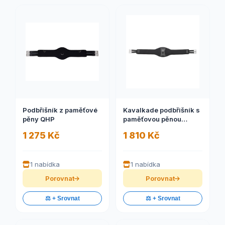
Podbřišník z paměťové
Kavalkade podbřišník s
pěny QHP
paměťovou pěnou
Memory Comfort
1 275 Kč
1 810 Kč
1 nabídka
1 nabídka
Porovnat
Porovnat
⚖️ + Srovnat
⚖️ + Srovnat