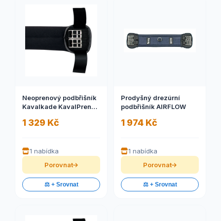
Neoprenový podbřišník
Prodyšný drezúrní
Kavalkade KavalPren
podbřišník AIRFLOW
neelastický
1 329 Kč
1 974 Kč
1 nabídka
1 nabídka
Porovnat
Porovnat
⚖️ + Srovnat
⚖️ + Srovnat