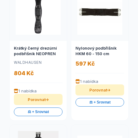
Krátký černý drezúrní
Nylonový podbřišník
podbřišník NEOPREN
HKM 60 - 150 cm
WALDHAUSEN
597 Kč
804 Kč
1 nabídka
Porovnat
1 nabídka
Porovnat
⚖️ + Srovnat
⚖️ + Srovnat