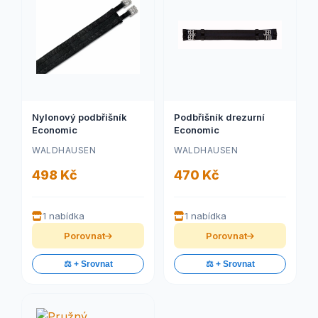
Nylonový podbřišník
Podbřišník drezurní
Economic
Economic
WALDHAUSEN
WALDHAUSEN
498 Kč
470 Kč
1 nabídka
1 nabídka
Porovnat
Porovnat
⚖️ + Srovnat
⚖️ + Srovnat