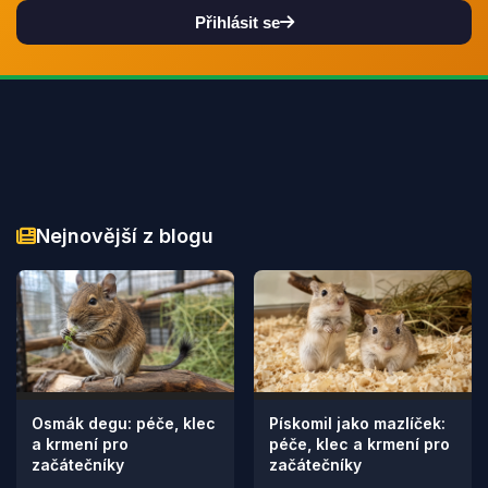
Přihlásit se
Nejnovější z blogu
Osmák degu: péče, klec
Pískomil jako mazlíček:
a krmení pro
péče, klec a krmení pro
začátečníky
začátečníky