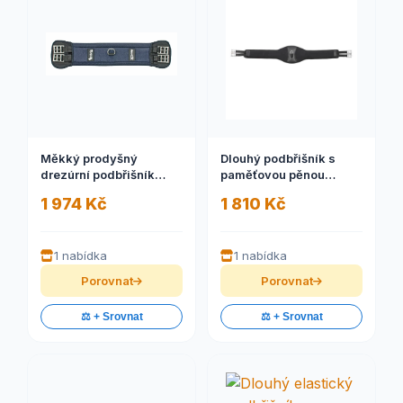
Měkký prodyšný
Dlouhý podbřišník s
drezúrní podbřišník
paměťovou pěnou
AIRFLOW
Memory Comfort
1 974 Kč
1 810 Kč
1 nabídka
1 nabídka
Porovnat
Porovnat
⚖️ + Srovnat
⚖️ + Srovnat