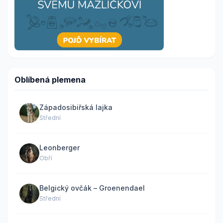
Oblíbená plemena
Západosibiřská lajka
Střední
Leonberger
Obří
Belgický ovčák – Groenendael
Střední