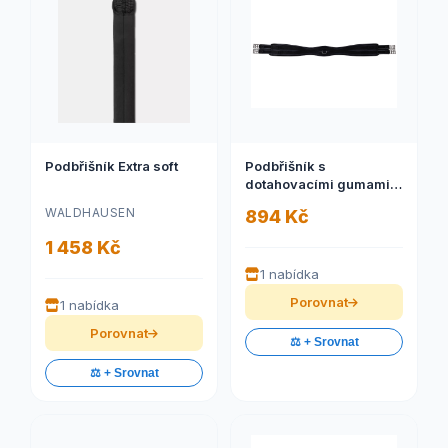
Podbřišník Extra soft
Podbřišník s
dotahovacími gumami
Basic pro
WALDHAUSEN
894 Kč
1 458 Kč
1 nabídka
Porovnat
1 nabídka
Porovnat
⚖️ + Srovnat
⚖️ + Srovnat