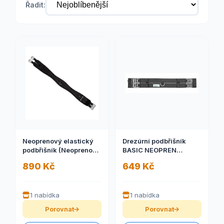
Řadit:
Neoprenový elastický
Drezúrní podbřišník
podbřišník (Neoprenový
BASIC NEOPREN
elastický podbřišník)
(Drezúrní podbřišník
890 Kč
649 Kč
neoprenový)
1 nabídka
1 nabídka
Porovnat
Porovnat