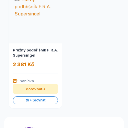
Pružný podbřišník F.R.A.
Supersingel
2 381 Kč
1 nabídka
Porovnat
⚖️ + Srovnat