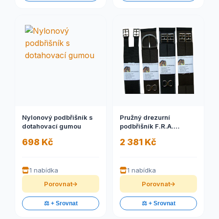
Nylonový podbřišník s
Pružný drezurní
dotahovací gumou
podbřišník F.R.A.
Supersingel
698 Kč
2 381 Kč
1 nabídka
1 nabídka
Porovnat
Porovnat
⚖️ + Srovnat
⚖️ + Srovnat