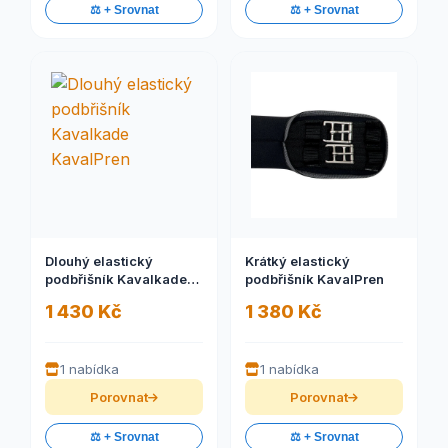
⚖️ + Srovnat
⚖️ + Srovnat
Dlouhý elastický
Krátký elastický
podbřišník Kavalkade
podbřišník KavalPren
KavalPren
1 430 Kč
1 380 Kč
1 nabídka
1 nabídka
Porovnat
Porovnat
⚖️ + Srovnat
⚖️ + Srovnat