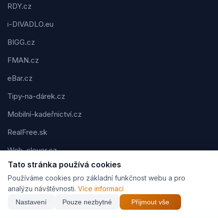
RDY.cz
i-DIVADLO.eu
BIGG.cz
FMAN.cz
eBar.cz
Tipy-na-dárek.cz
Mobilní-kadeřnictví.cz
RealFree.sk
Web-clever.cz
Tato stránka používá cookies
Kvízov.cz
Používáme cookies pro základní funkčnost webu a pro
Karavaning.net
analýzu návštěvnosti.
Více informací
Nastavení
Pouze nezbytné
Přijmout vše
CVčko.eu