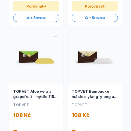
Porovnat
Porovnat
⚖️ + Srovnat
⚖️ + Srovnat
TOPVET Aloe vera a
TOPVET Bambucké
grapefruit - mýdlo 115g
máslo s ylang-ylang a
(TOPVET Aloe vera a
ovsem - mýdlo 115g
TOPVET
TOPVET
grapefruit - mýdlo 115g)
(TOPVET Bambucké
máslo s ylang-ylang a
108 Kč
108 Kč
ovsem - mýdlo 115g)