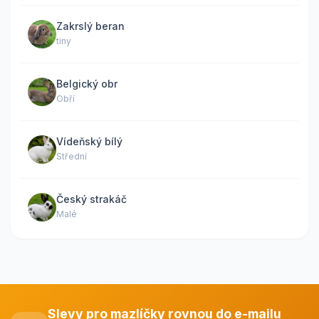
Zakrslý beran
tiny
Belgický obr
Obří
Vídeňský bílý
Střední
Český strakáč
Malé
Slevy pro mazlíčky rovnou do e-mailu