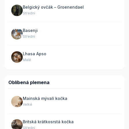
Belgický ovčák – Groenendael
Střední
Basenji
Střední
Lhasa Apso
Malé
Oblíbená plemena
Mainská mývalí kočka
Velké
Britská krátkosrstá kočka
Střední