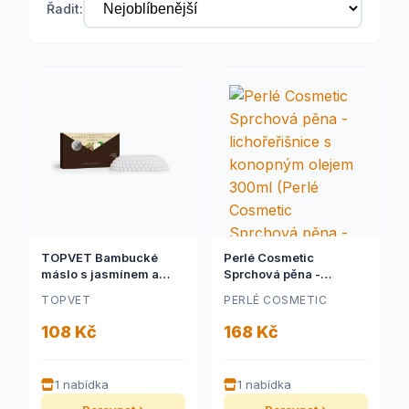
Řadit:
TOPVET Bambucké
Perlé Cosmetic
máslo s jasmínem a
Sprchová pěna -
ovsem - mýdlo 115g
lichořeřišnice s
TOPVET
PERLÉ COSMETIC
(TOPVET Bambucké
konopným olejem
máslo s jasmínem a
300ml (Perlé Cosmetic
108 Kč
168 Kč
ovsem - mýdlo 115g)
Sprchová pěna -
lichořeřišnice s
konopným olejem
1 nabídka
1 nabídka
300ml)