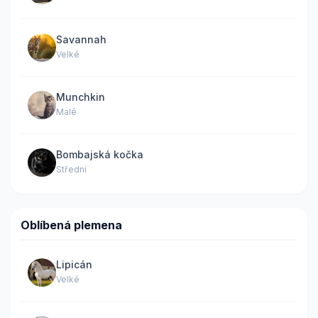
Savannah
Velké
Munchkin
Malé
Bombajská kočka
Střední
Oblíbená plemena
Lipicán
Velké