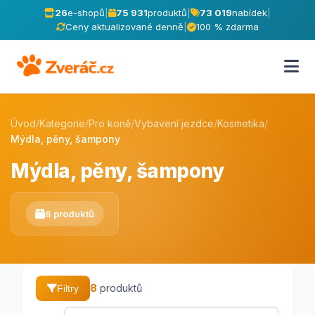
26
e-shopů
|
75 931
produktů
|
73 019
nabídek
|
Ceny aktualizované denně
|
100 % zdarma
Úvod
/
Kategorie
/
Pro koně
/
Vybavení jezdce
/
Kosmetika
/
Mýdla, pěny, šampony
Mýdla, pěny, šampony
8 produktů
8
produktů
Filtry