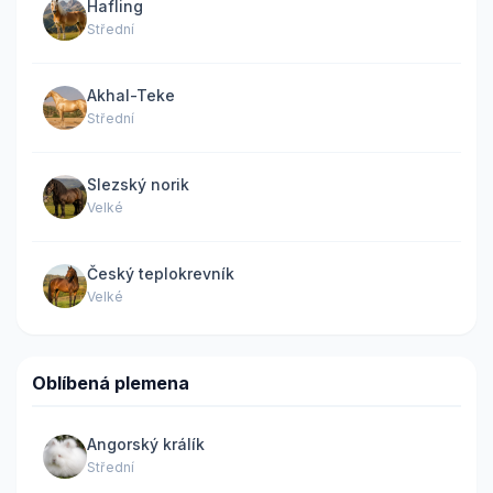
Hafling
Střední
Akhal-Teke
Střední
Slezský norik
Velké
Český teplokrevník
Velké
Oblíbená plemena
Angorský králík
Střední