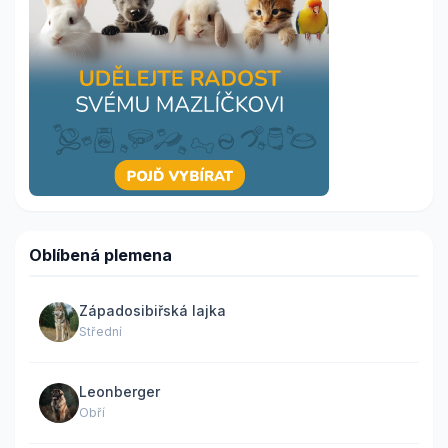
Oblíbená plemena
Západosibiřská lajka
Střední
Leonberger
Obří