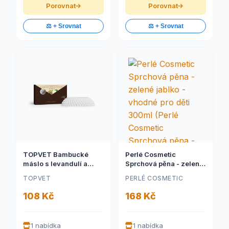
Porovnat
Porovnat
⚖️ + Srovnat
⚖️ + Srovnat
TOPVET Bambucké
Perlé Cosmetic
máslo s levandulí a
Sprchová pěna - zelené
ovsem - mýdlo 115g
jablko - vhodné pro děti
TOPVET
PERLÉ COSMETIC
(TOPVET Bambucké
300ml (Perlé Cosmetic
máslo s levandulí a
Sprchová pěna - zelené
108 Kč
168 Kč
ovsem - mýdlo 115g)
jablko - vhodné pro děti
300ml)
1 nabídka
1 nabídka