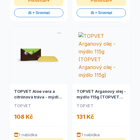
Porovnat
Porovnat
⚖️ + Srovnat
⚖️ + Srovnat
TOPVET Aloe vera a
TOPVET Arganový olej -
citrónová tráva - mýdlo
mýdlo 115g (TOPVET
115g (TOPVET Aloe vera
Arganový olej - mýdlo
TOPVET
TOPVET
a citrónová tráva -
115g)
mýdlo 115g)
108 Kč
131 Kč
1 nabídka
1 nabídka