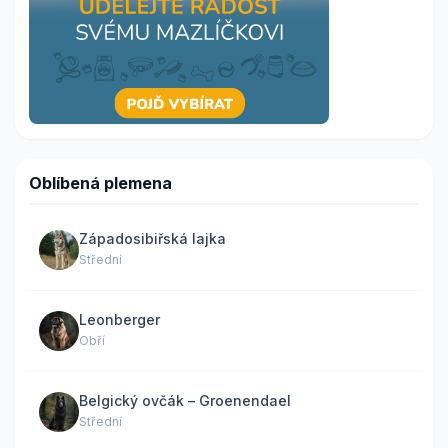
Oblíbená plemena
Západosibiřská lajka
Střední
Leonberger
Obří
Belgický ovčák – Groenendael
Střední