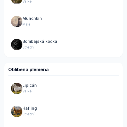
Velké
Munchkin
Malé
Bombajská kočka
Střední
Oblíbená plemena
Lipicán
Velké
Hafling
Střední