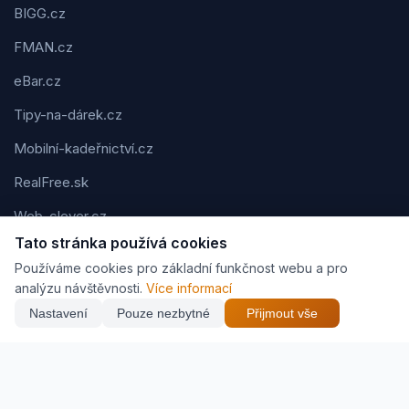
BIGG.cz
FMAN.cz
eBar.cz
Tipy-na-dárek.cz
Mobilní-kadeřnictví.cz
RealFree.sk
Web-clever.cz
Tato stránka používá cookies
Kvízov.cz
Používáme cookies pro základní funkčnost webu a pro
Karavaning.net
analýzu návštěvnosti.
Více informací
Nastavení
Pouze nezbytné
Přijmout vše
CVčko.eu