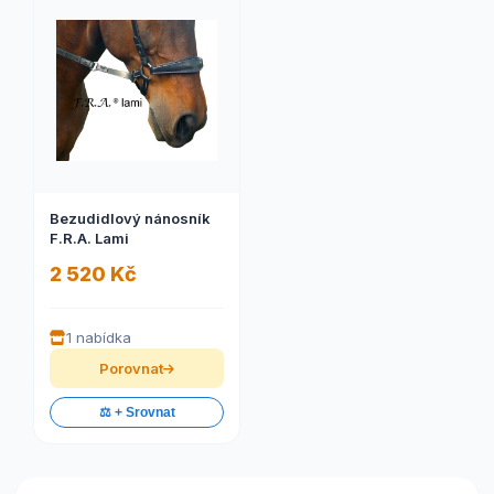
Bezudidlový nánosník
F.R.A. Lami
2 520 Kč
1 nabídka
Porovnat
⚖️ + Srovnat