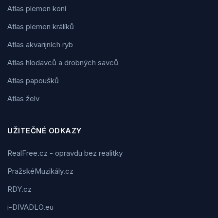
Atlas plemen koní
Atlas plemen králíků
Atlas akvarijních ryb
Atlas hlodavců a drobných savců
Atlas papoušků
Atlas želv
UŽITEČNÉ ODKAZY
RealFree.cz - opravdu bez realitky
PražskéMuzikály.cz
RDY.cz
i-DIVADLO.eu