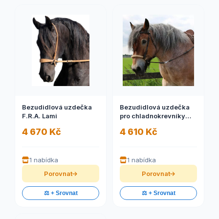
Bezudidlová uzdečka
Bezudidlová uzdečka
F.R.A. Lami
pro chladnokrevníky
F.R.A. Tinver
4 670 Kč
4 610 Kč
1 nabídka
1 nabídka
Porovnat
Porovnat
⚖️ + Srovnat
⚖️ + Srovnat