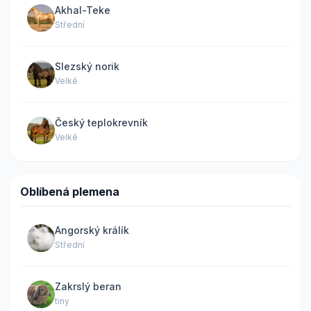
Akhal-Teke
Střední
Slezský norik
Velké
Český teplokrevník
Velké
Oblíbená plemena
Angorský králík
Střední
Zakrslý beran
tiny