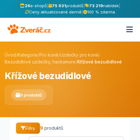
26
e-shopů
|
75 931
produktů
|
73 219
nabídek
|
Ceny aktualizované denně
|
100 % zdarma
Úvod
/
Kategorie
/
Pro koně
/
Uzdečky pro koně
/
Bezudidlové uzdečky, hackamore
/
Křížové bezudidlové
Křížové bezudidlové
9 produktů
9
produktů
Filtry