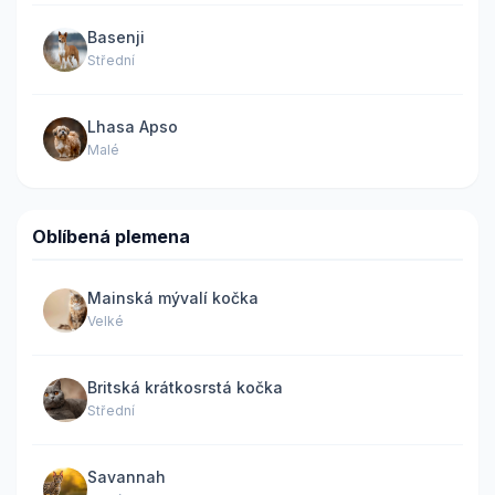
Basenji
Střední
Lhasa Apso
Malé
Oblíbená plemena
Mainská mývalí kočka
Velké
Britská krátkosrstá kočka
Střední
Savannah