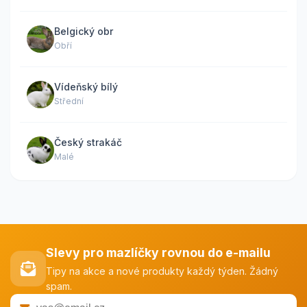
Belgický obr
Obří
Vídeňský bílý
Střední
Český strakáč
Malé
Slevy pro mazlíčky rovnou do e-mailu
Tipy na akce a nové produkty každý týden. Žádný
spam.