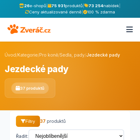
26
e-shopů
|
75 931
produktů
|
73 254
nabídek
|
Ceny aktualizované denně
|
100 % zdarma
Úvod
/
Kategorie
/
Pro koně
/
Sedla, pady
/
Jezdecké pady
Jezdecké pady
37 produktů
37
produktů
Filtry
Řadit: