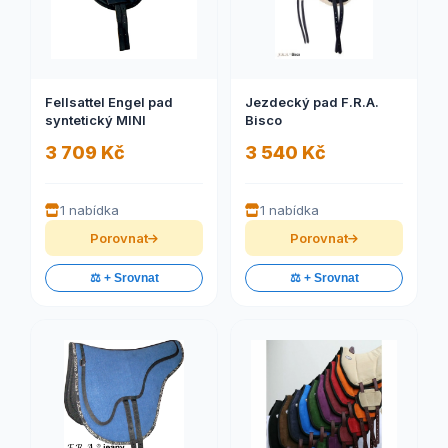
Fellsattel Engel pad
Jezdecký pad F.R.A.
syntetický MINI
Bisco
3 709 Kč
3 540 Kč
1 nabídka
1 nabídka
Porovnat
Porovnat
⚖️ + Srovnat
⚖️ + Srovnat