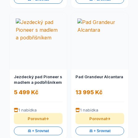
Jezdecký pad Pioneer s
Pad Grandeur Alcantara
madlem a podbřišníkem
5 499 Kč
13 995 Kč
1 nabídka
1 nabídka
Porovnat
Porovnat
⚖️ + Srovnat
⚖️ + Srovnat