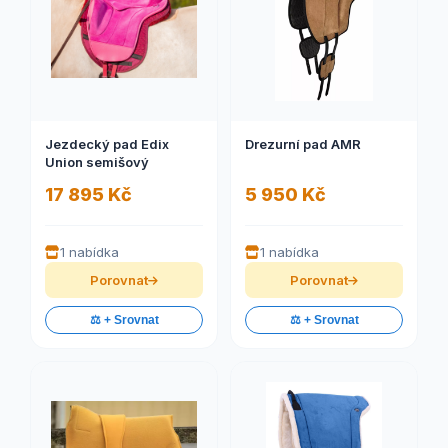
Jezdecký pad Edix
Drezurní pad AMR
Union semišový
17 895 Kč
5 950 Kč
1 nabídka
1 nabídka
Porovnat
Porovnat
⚖️ + Srovnat
⚖️ + Srovnat