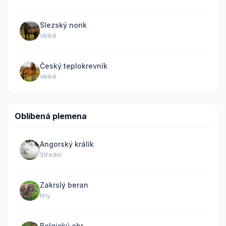
Slezský norik
Velké
Český teplokrevník
Velké
Oblíbená plemena
Angorský králík
Střední
Zakrslý beran
tiny
Belgický obr