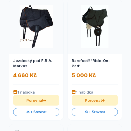
Jezdecký pad F.R.A.
Barefoot® 'Ride-On-
Markus
Pad'
4 660 Kč
5 000 Kč
1 nabídka
1 nabídka
Porovnat
Porovnat
⚖️ + Srovnat
⚖️ + Srovnat