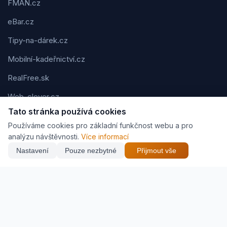
FMAN.cz
eBar.cz
Tipy-na-dárek.cz
Mobilní-kadeřnictví.cz
RealFree.sk
Web-clever.cz
Tato stránka používá cookies
Kvízov.cz
Používáme cookies pro základní funkčnost webu a pro
Karavaning.net
analýzu návštěvnosti.
Více informací
Nastavení
Pouze nezbytné
Přijmout vše
CVčko.eu
Podmínky použití
Ochrana osobních údajů
Cookies
Jak vyděláváme (affiliate)