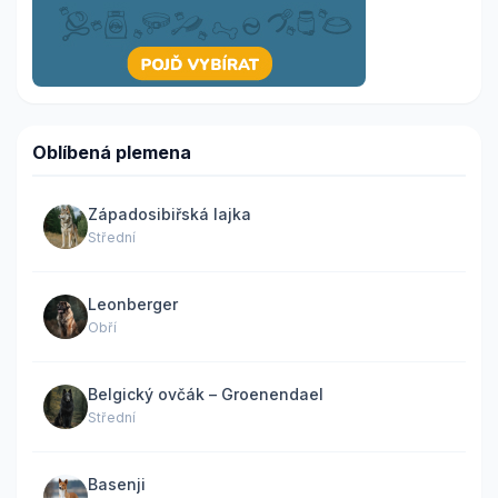
Oblíbená plemena
Západosibiřská lajka
Střední
Leonberger
Obří
Belgický ovčák – Groenendael
Střední
Basenji