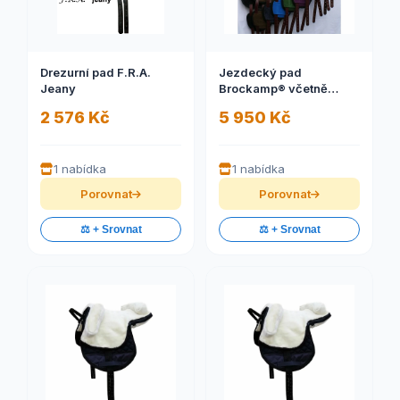
Drezurní pad F.R.A.
Jezdecký pad
Jeany
Brockamp® včetně
podbřišníku
2 576 Kč
5 950 Kč
1 nabídka
1 nabídka
Porovnat
Porovnat
⚖️ + Srovnat
⚖️ + Srovnat