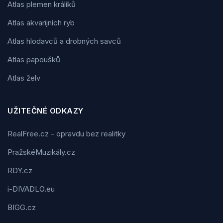
Atlas plemen králíků
Atlas akvarijních ryb
Atlas hlodavců a drobných savců
Atlas papoušků
Atlas želv
UŽITEČNÉ ODKAZY
RealFree.cz - opravdu bez realitky
PražskéMuzikály.cz
RDY.cz
i-DIVADLO.eu
BIGG.cz