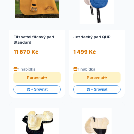
Filzsattel filcový pad
Jezdecký pad QHP
Standard
11 670 Kč
1 499 Kč
1 nabídka
1 nabídka
Porovnat
Porovnat
⚖️ + Srovnat
⚖️ + Srovnat