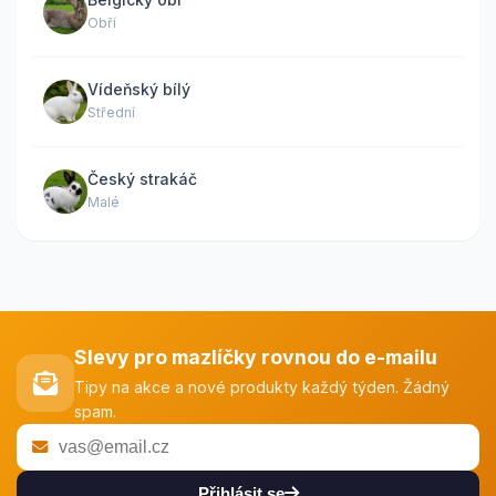
Obří
Vídeňský bílý
Střední
Český strakáč
Malé
Slevy pro mazlíčky rovnou do e-mailu
Tipy na akce a nové produkty každý týden. Žádný
spam.
Přihlásit se