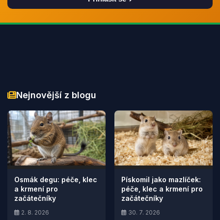
Nejnovější z blogu
Osmák degu: péče, klec
Pískomil jako mazlíček:
a krmení pro
péče, klec a krmení pro
začátečníky
začátečníky
2. 8. 2026
30. 7. 2026