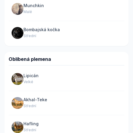
Munchkin
Malé
Bombajská kočka
Střední
Oblíbená plemena
Lipicán
Velké
Akhal-Teke
Střední
Hafling
Střední