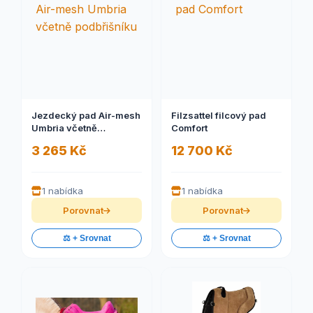
Jezdecký pad Air-mesh
Filzsattel filcový pad
Umbria včetně
Comfort
podbřišníku
3 265 Kč
12 700 Kč
1 nabídka
1 nabídka
Porovnat
Porovnat
⚖️ + Srovnat
⚖️ + Srovnat