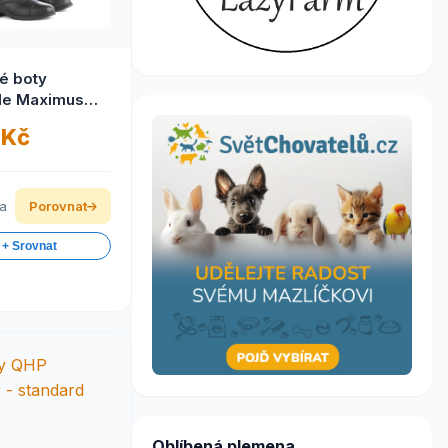
é boty
de Maximus
á kůže, extra
 Kč
é,
ujeme)
ka
Porovnat
 + Srovnat
Oblíbená plemena