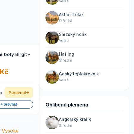
Velké
Akhal-Teke
Střední
Slezský norik
Velké
 boty Birgit -
Hafling
Střední
 Kč
Český teplokrevník
Velké
ka
Porovnat
Oblíbená plemena
 + Srovnat
Angorský králík
Střední