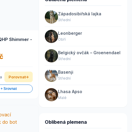
Západosibiřská lajka
Střední
Leonberger
QHP Shimmer -
Obří
Belgický ovčák – Groenendael
č
Střední
Basenji
ka
Porovnat
Střední
 + Srovnat
Lhasa Apso
Malé
Oblíbená plemena