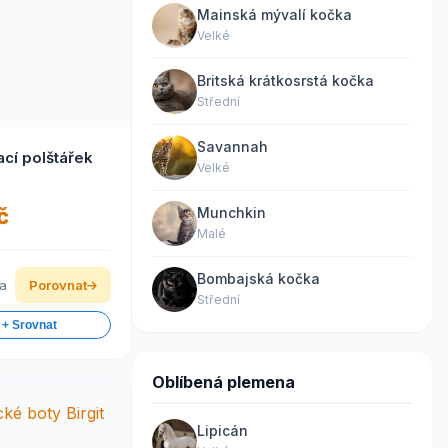
Mainská mývalí kočka
Velké
Britská krátkosrstá kočka
Střední
Savannah
cí polštářek
Velké
č
Munchkin
Malé
Bombajská kočka
ka
Porovnat
Střední
 + Srovnat
Oblíbená plemena
Lipicán