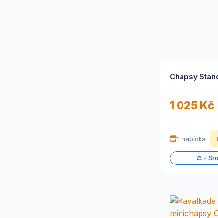
Chapsy Stan
1 025 Kč
1 nabídka
⚖️ + Sr