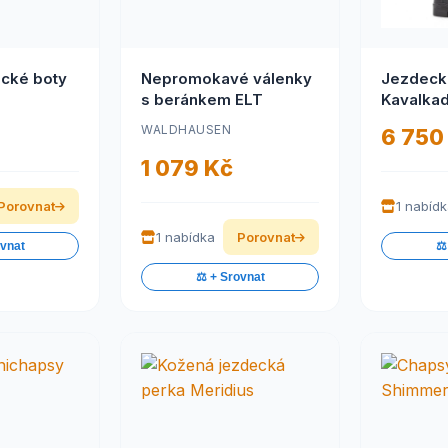
ecké boty
Nepromokavé válenky
Jezdeck
s beránkem ELT
Kavalka
(Prémiov
WALDHAUSEN
6 750
pohodln
doporuč
1 079 Kč
Porovnat
1 nabíd
1 nabídka
Porovnat
ovnat
⚖️
⚖️ + Srovnat