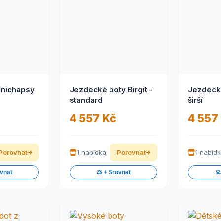
inichapsy
Jezdecké boty Birgit -
Jezdecké
standard
širší
4 557 Kč
4 557
Porovnat
1 nabídka
Porovnat
1 nabíd
ovnat
⚖️ + Srovnat
⚖️