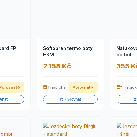
dard FP
Softopren termo boty
Nafukova
HKM
do bot
2 158 Kč
355 K
Porovnat
1 nabídka
Porovnat
1 nabíd
ovnat
⚖️ + Srovnat
⚖️