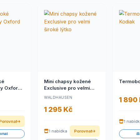
ké
Mini chapsy kožené
Termobo
ty Oxford
Exclusive pro velmi
široké lýtko
WALDHAUSEN
1 890
1 295 Kč
Porovnat
1 nabíd
1 nabídka
Porovnat
ovnat
⚖️