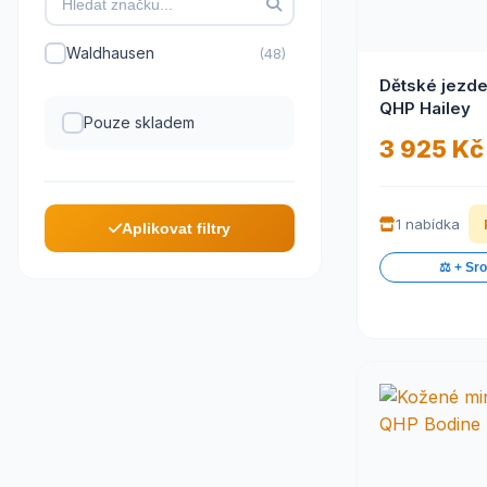
Waldhausen
(48)
Dětské jezd
QHP Hailey
Pouze skladem
3 925 Kč
1 nabídka
Aplikovat filtry
⚖️ + Sr