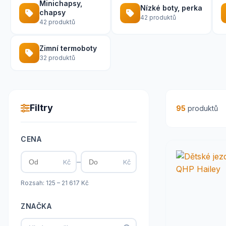
Minichapsy,
Nízké boty, perka
chapsy
42 produktů
42 produktů
Zimní termoboty
32 produktů
Filtry
95
produktů
CENA
–
Kč
Kč
Rozsah: 125 – 21 617 Kč
ZNAČKA