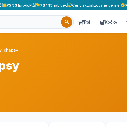
ů
|
75 931
produktů
|
73 145
nabídek
|
Ceny aktualizované denně
|
1
Psi
Kočky
y, chapsy
apsy