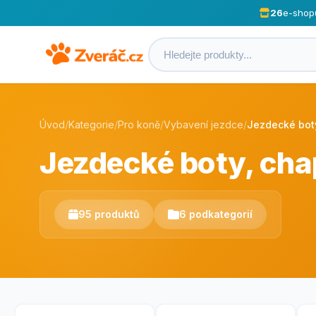
26
e-shop
Úvod
/
Kategorie
/
Pro koně
/
Vybavení jezdce
/
Jezdecké bot
Jezdecké boty, ch
95 produktů
6 podkategorií