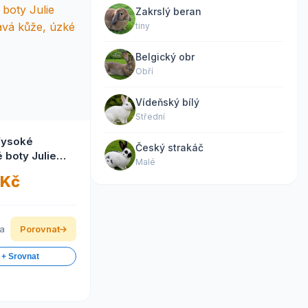
Zakrslý beran
tiny
Belgický obr
Obří
Vídeňský bílý
Střední
Vysoké
Český strakáč
 boty Julie
Malé
vá kůže, úzké
 Kč
ka
Porovnat
 + Srovnat