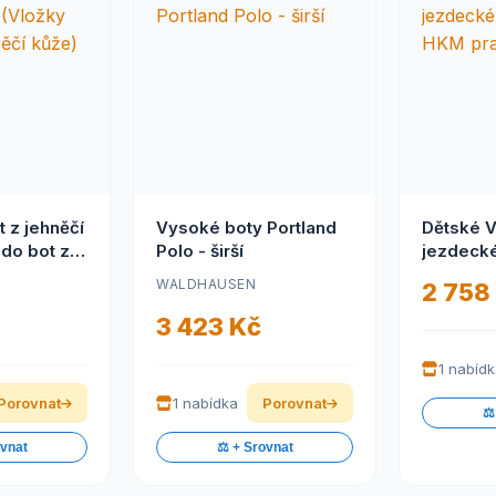
 z jehněčí
Vysoké boty Portland
Dětské 
 do bot z
Polo - širší
jezdecké
HKM pra
WALDHAUSEN
2 758
3 423 Kč
1 nabíd
Porovnat
1 nabídka
Porovnat
⚖️
ovnat
⚖️ + Srovnat