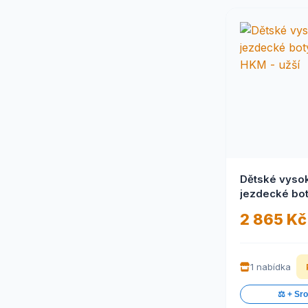
Dětské vyso
jezdecké bo
HKM - užší
2 865 Kč
1 nabídka
⚖️ + Sr