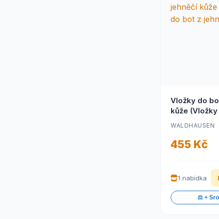
Vložky do bot
kůže (Vložky
jehněčí kůže)
WALDHAUSEN
455 Kč
1 nabídka
⚖️ + Sr