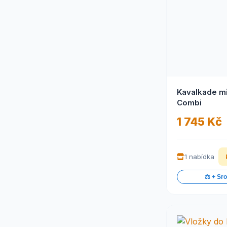
Kavalkade m
Combi
1 745 Kč
1 nabídka
⚖️ + Sr