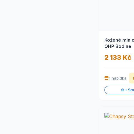
Kožené mini
QHP Bodine
2 133 Kč
1 nabídka
⚖️ + Sr