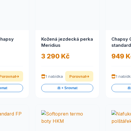
chapsy
Kožená jezdecká perka
Chapsy 
Meridius
standard
3 290 Kč
949 K
Porovnat
1 nabídka
Porovnat
1 nabíd
ovnat
⚖️ + Srovnat
⚖️