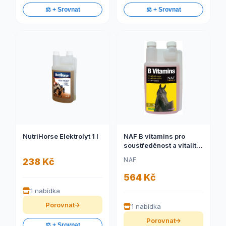
⚖️ + Srovnat
⚖️ + Srovnat
NutriHorse Elektrolyt 1 l
NAF B vitamins pro
soustředěnost a vitalitu
koní (NAF B vitamins,
NAF
238 Kč
vitamíny skupiny B pro
soustředěnost a vitalitu
564 Kč
závodních koní, láhev s
1 nabídka
dávkovačem)
Porovnat
1 nabídka
Porovnat
⚖️ + Srovnat