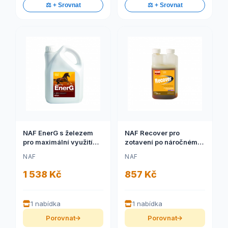
⚖️ + Srovnat
⚖️ + Srovnat
NAF EnerG s železem
NAF Recover pro
pro maximální využití
zotavení po náročném
energie 2 l (NAF EnerG s
výkonu (NAF Recover
NAF
NAF
železem pro maximální
pro zotavení po
využití energie, kanystr
náročném výkonu,
1 538 Kč
857 Kč
2l)
láhev s dávkovačem
500ml)
1 nabídka
1 nabídka
Porovnat
Porovnat