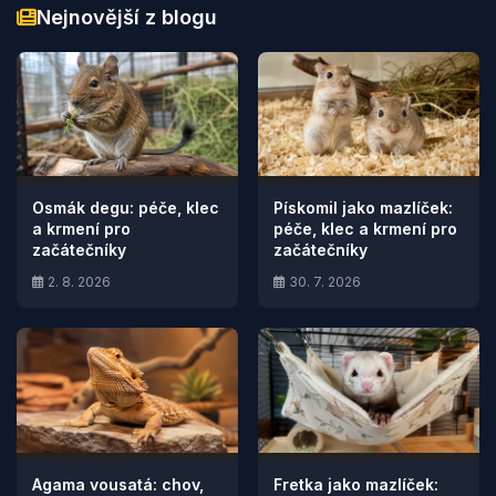
Nejnovější z blogu
Osmák degu: péče, klec
Pískomil jako mazlíček:
a krmení pro
péče, klec a krmení pro
začátečníky
začátečníky
2. 8. 2026
30. 7. 2026
Agama vousatá: chov,
Fretka jako mazlíček: