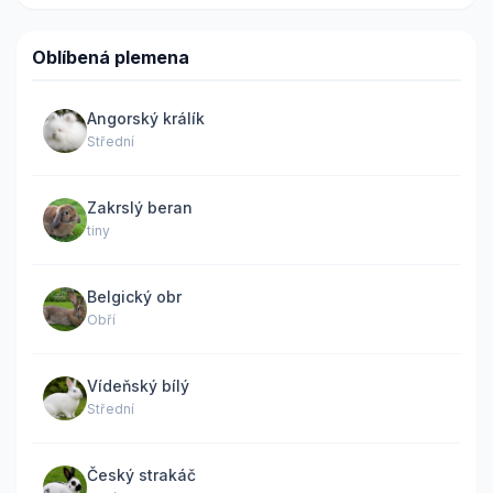
Oblíbená plemena
Angorský králík
Střední
Zakrslý beran
tiny
Belgický obr
Obří
Vídeňský bílý
Střední
Český strakáč