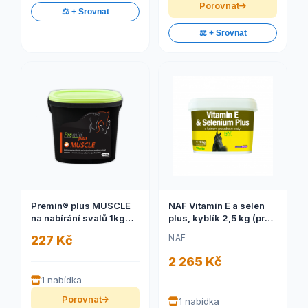
Porovnat
⚖️ + Srovnat
⚖️ + Srovnat
Premin® plus MUSCLE
NAF Vitamín E a selen
na nabírání svalů 1kg
plus, kyblík 2,5 kg (pro
(Komplex esenciálních
správnou funkci svalů
NAF
227 Kč
aminokyselin pro
koní v zátěži )
podporu vývoje
2 265 Kč
svalstva u mladých koní
a u koní ve fyzické
1 nabídka
zátěži)
Porovnat
1 nabídka