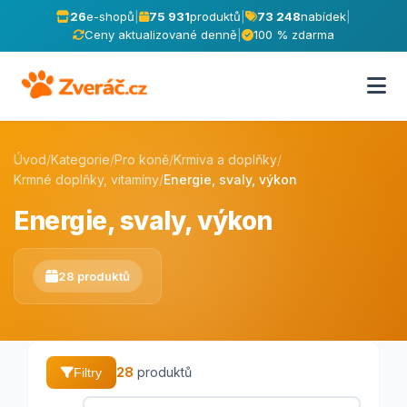
26
e-shopů
|
75 931
produktů
|
73 248
nabídek
|
Ceny aktualizované denně
|
100 % zdarma
Úvod
/
Kategorie
/
Pro koně
/
Krmiva a doplňky
/
Krmné doplňky, vitamíny
/
Energie, svaly, výkon
Energie, svaly, výkon
28 produktů
28
produktů
Filtry