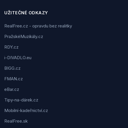
UŽITEČNÉ ODKAZY
RealFree.cz - opravdu bez realitky
PražskéMuzikály.cz
RDY.cz
i-DIVADLO.eu
BIGG.cz
FMAN.cz
eBar.cz
Tipy-na-dárek.cz
Mobilní-kadeřnictví.cz
RealFree.sk