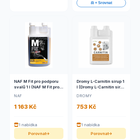
⚖️ + Srovnat
NAF M Fit pro podporu
Dromy L-Carnitin sirup 1
svalů 1 l (NAF M Fit pro
l (Dromy L-Carnitin sirup
podporu svalů, láhev s
1 l)
NAF
DROMY
dávkovačem 1000ml)
1 163 Kč
753 Kč
1 nabídka
1 nabídka
Porovnat
Porovnat