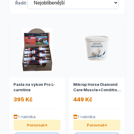
Řadit:
Pasta na výkon Pro L-
Mikrop Horse Diamond
carnitine
Care Muscle+Condition
1,5 kg (HORNÍ SVALOVÁ
395 Kč
449 Kč
LINIE A VÝŽIVNÁ
KONDICE)
1 nabídka
1 nabídka
Porovnat
Porovnat