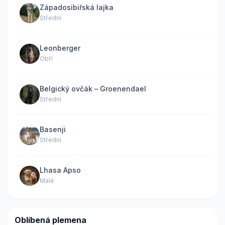
Západosibiřská lajka
Střední
Leonberger
Obří
Belgický ovčák – Groenendael
Střední
Basenji
Střední
Lhasa Apso
Malé
Oblíbená plemena