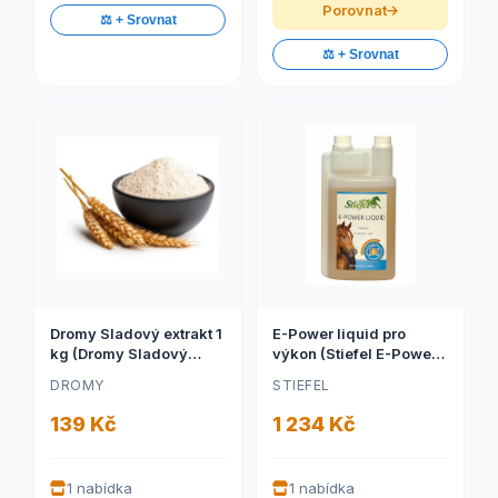
Porovnat
⚖️ + Srovnat
⚖️ + Srovnat
Dromy Sladový extrakt 1
E-Power liquid pro
kg (Dromy Sladový
výkon (Stiefel E-Power
extrakt 1 kg)
liquid, pro výkon a
DROMY
STIEFEL
kondici, pro chovné
klisny a hřebce, láhev s
139 Kč
1 234 Kč
dávkovačem 1 l)
1 nabídka
1 nabídka