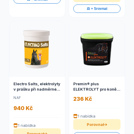
⚖️ + Srovnat
Electro Salts, elektrolyty
Premin® plus
v prášku při nadměrném
ELEKTROLYT pro koně
pocení (NAF Electro
1kg (K vyrovnání ztráty
NAF
236 Kč
Salts, elektrolyty v
důležitých elektrolytů
prášku při nadměrném
pocením u koní v zátěži)
940 Kč
pocení, balení 1000g)
1 nabídka
Porovnat
1 nabídka
Porovnat