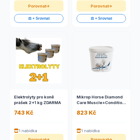
Porovnat
Porovnat
⚖️ + Srovnat
⚖️ + Srovnat
Elektrolyty pro koně
Mikrop Horse Diamond
prášek 2+1 kg ZDARMA
Care Muscle+Condition
3 kg (HORNÍ SVALOVÁ
743 Kč
823 Kč
LINIE A VÝŽIVNÁ
KONDICE)
1 nabídka
1 nabídka
Porovnat
Porovnat