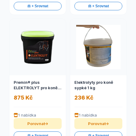
⚖️ + Srovnat
⚖️ + Srovnat
Premin® plus
Elektrolyty pro koně
ELEKTROLYT pro koně
sypké 1 kg
5kg (K vyrovnání ztráty
875 Kč
236 Kč
důležitých elektrolytů
pocením u koní v zátěži)
1 nabídka
1 nabídka
Porovnat
Porovnat
⚖️ + Srovnat
⚖️ + Srovnat