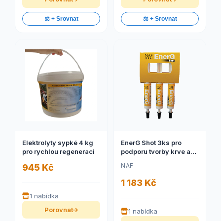
⚖️ + Srovnat
⚖️ + Srovnat
Elektrolyty sypké 4 kg
EnerG Shot 3ks pro
pro rychlou regeneraci
podporu tvorby krve a
energetického
NAF
945 Kč
metabolismu (NAF
EnerG Shot pro podporu
1 183 Kč
tvorby krve a
1 nabídka
energetického
metabolismu, balení
Porovnat
1 nabídka
3x30ml)