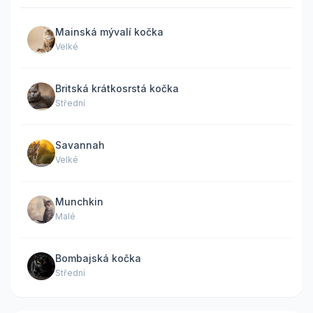
Mainská mývalí kočka
Velké
Britská krátkosrstá kočka
Střední
Savannah
Velké
Munchkin
Malé
Bombajská kočka
Střední