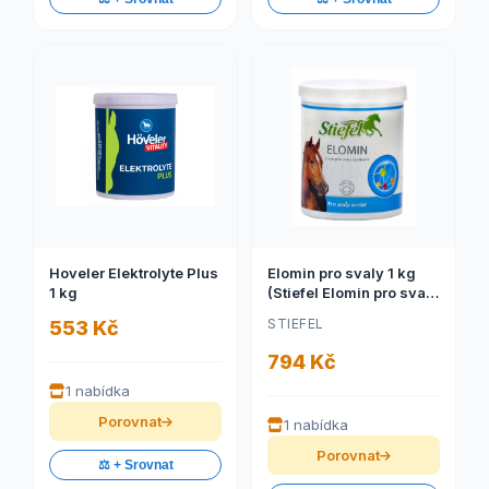
Hoveler Elektrolyte Plus
Elomin pro svaly 1 kg
1 kg
(Stiefel Elomin pro svaly
a kvalitní růst, balení 1
STIEFEL
553 Kč
kg)
794 Kč
1 nabídka
Porovnat
1 nabídka
Porovnat
⚖️ + Srovnat