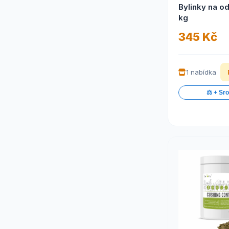
Bylinky na od
kg
345 Kč
1 nabídka
⚖️ + Sr