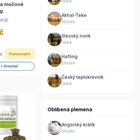
Velké
na močové
kg
Akhal-Teke
ORSE
Střední
č
Slezský norik
Velké
ka
Porovnat
Hafling
Střední
 + Srovnat
Český teplokrevník
Velké
Oblíbená plemena
Angorský králík
Střední