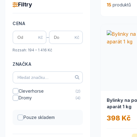
Filtry
15
produktů
CENA
–
Kč
Kč
Rozsah: 194 – 1 416 Kč
ZNAČKA
Cleverhorse
(2)
Dromy
(4)
Bylinky na p
aparát 1 kg
398 Kč
Pouze skladem