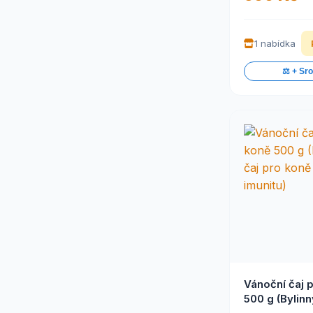
1 nabídka
⚖️ + Sr
Vánoční čaj 
500 g (Bylinn