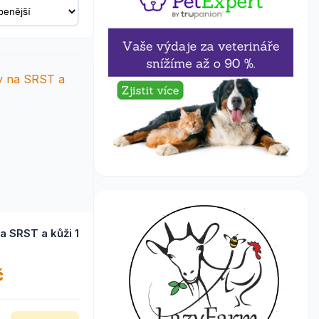
a SRST a kůži 1
č