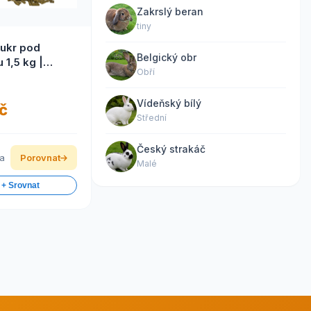
Zakrslý beran
tiny
ukr pod
Belgický obr
 1,5 kg |
Obří
pro koně (Cukr
olou 1,5 kg |
Vídeňský bílý
pro koně)
č
Střední
Český strakáč
ka
Porovnat
Malé
 + Srovnat