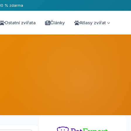
00 % zdarma
Ostatní zvířata
Články
Atlasy zvířat