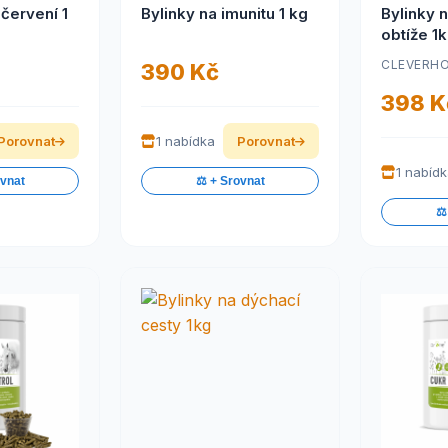
červení 1
Bylinky na imunitu 1 kg
Bylinky 
obtíže 1
CLEVERH
390 Kč
398 K
Porovnat
1 nabídka
Porovnat
1 nabíd
ovnat
⚖️ + Srovnat
⚖️