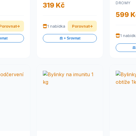
l a
(Laminiti
DROMY
319 Kč
Bylinky 
599 K
Porovnat
1 nabídka
Porovnat
1 nabíd
ovnat
⚖️ + Srovnat
⚖️