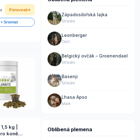
ka
Porovnat
Západosibiřská lajka
Střední
 + Srovnat
Leonberger
Obří
Belgický ovčák – Groenendael
Střední
Basenji
Střední
Lhasa Apso
Malé
 1,5 kg |
Oblíbená plemena
pro koně