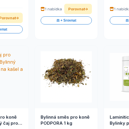
1 nabídka
Porovnat
1 nabíd
Porovnat
⚖️ + Srovnat
⚖️
ovnat
pro koně
Bylinná směs pro koně
Laminitic
ý čaj pro
PODPORA 1 kg
Bylinky 