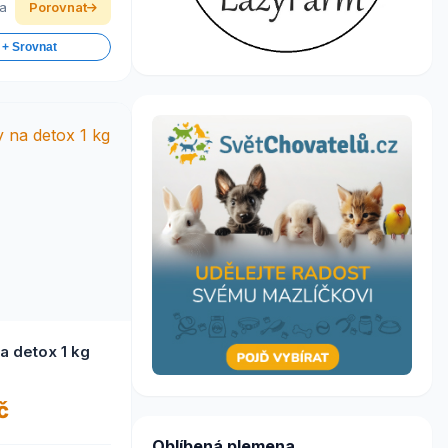
ka
Porovnat
 + Srovnat
na detox 1 kg
č
Oblíbená plemena