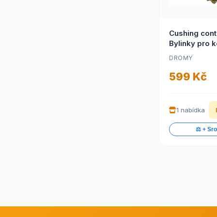
Cushing contr
Bylinky pro 
(Cushing cont
DROMY
| Bylinky pro
599 Kč
1 nabídka
⚖️ + Sr