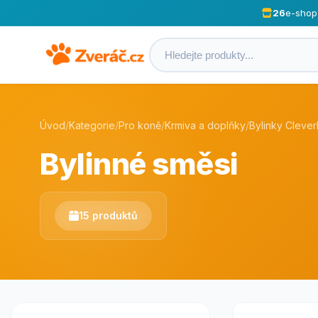
26
e-shop
Úvod
/
Kategorie
/
Pro koně
/
Krmiva a doplňky
/
Bylinky Cleve
Bylinné směsi
15 produktů