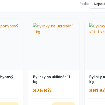
Řadit:
ohybový
Bylinky na uklidnění 1
Bylinky n
kg
kg
375 Kč
391 K