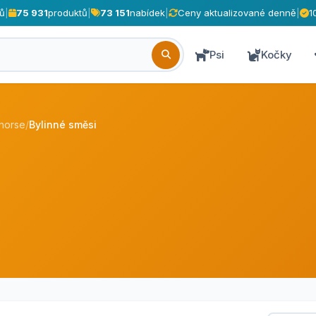
ů
|
75 931
produktů
|
73 151
nabídek
|
Ceny aktualizované denně
|
1
Psi
Kočky
rhorse
/
Bylinné směsi