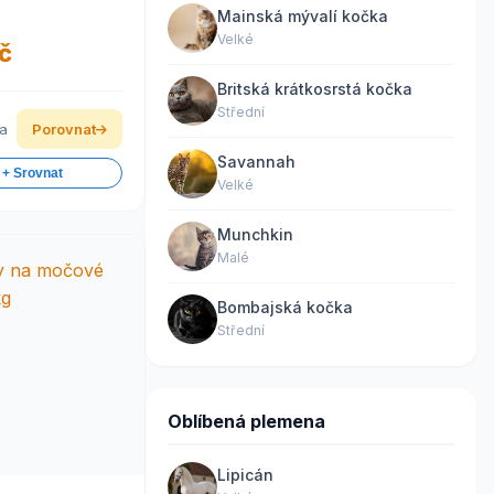
c 1,5 kg |
Mainská mývalí kočka
pro koně)
Velké
č
Britská krátkosrstá kočka
Střední
ka
Porovnat
Savannah
 + Srovnat
Velké
Munchkin
Malé
Bombajská kočka
Střední
Oblíbená plemena
Lipicán