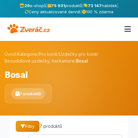
26
e-shopů
|
75 931
produktů
|
73 147
nabídek
|
Ceny aktualizované denně
|
100 % zdarma
Úvod
/
Kategorie
/
Pro koně
/
Uzdečky pro koně
/
Bezudidlové uzdečky, hackamore
/
Bosal
Bosal
7 produktů
7
produktů
Filtry