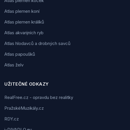
Atlas plemen koček
Atlas plemen koní
Atlas plemen králíků
Atlas akvarijních ryb
Atlas hlodavců a drobných savců
Atlas papoušků
Atlas želv
UŽITEČNÉ ODKAZY
RealFree.cz - opravdu bez realitky
PražskéMuzikály.cz
RDY.cz
i-DIVADLO.eu