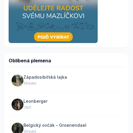
Oblíbená plemena
Západosibiřská lajka
Střední
Leonberger
Obří
Belgický ovčák – Groenendael
Střední