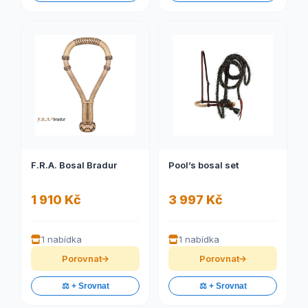
F.R.A. Bosal Bradur
Pool’s bosal set
1 910 Kč
3 997 Kč
1 nabídka
1 nabídka
Porovnat
Porovnat
⚖️ + Srovnat
⚖️ + Srovnat