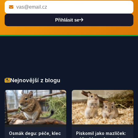
Přihlásit se
Nejnovější z blogu
Osmák degu: péče, klec
Pískomil jako mazlíček: