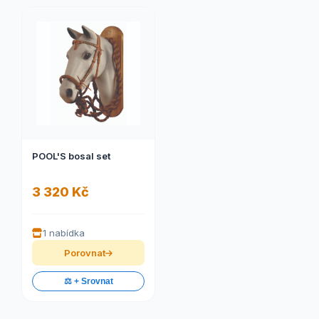
POOL'S bosal set
3 320 Kč
1 nabídka
Porovnat
⚖️ + Srovnat