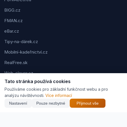
BIGG.cz
FMAN.cz
eBar.cz
Tipy-na-dárek.cz
Mobilní-kadeřnictví.cz
RealFree.sk
Web-clever.cz
Tato stránka používá cookies
Kvízov.cz
Používáme cookies pro základní funkčnost webu a pro
Karavaning.net
analýzu návštěvnosti.
Více informací
Nastavení
Pouze nezbytné
Přijmout vše
CVčko.eu