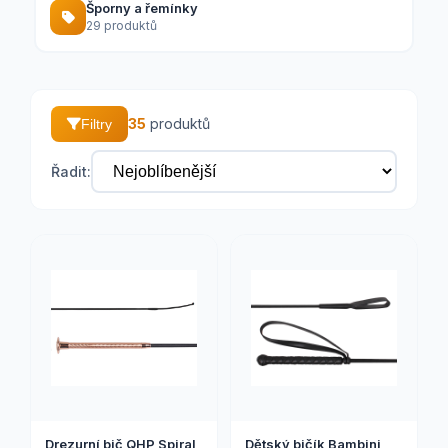
Šporny a řemínky
29 produktů
35
produktů
Filtry
Řadit:
Drezurní bič QHP Spiral
Dětský bičík Bambini