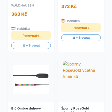
WALDHAUSEN
372 Kč
363 Kč
1 nabídka
Porovnat
1 nabídka
Porovnat
⚖️ + Srovnat
⚖️ + Srovnat
Bič Ombre duhový
Šporny RoseGold