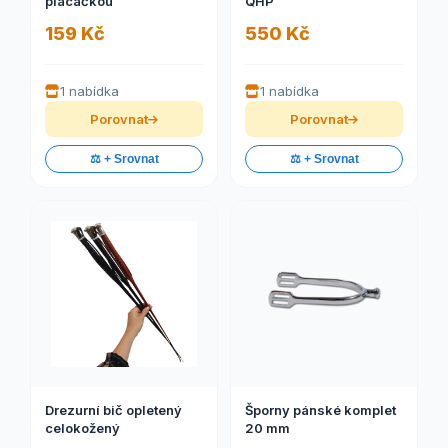
plácačkou
QHP
159 Kč
550 Kč
1 nabídka
1 nabídka
Porovnat
Porovnat
⚖️ + Srovnat
⚖️ + Srovnat
Drezurní bič opletený
Šporny pánské komplet
celokožený
20 mm