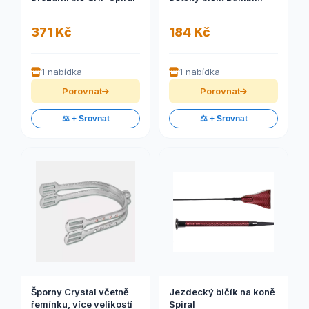
371 Kč
184 Kč
1 nabídka
1 nabídka
Porovnat
Porovnat
⚖️ + Srovnat
⚖️ + Srovnat
Šporny Crystal včetně
Jezdecký bičík na koně
řemínku, více velikostí
Spiral