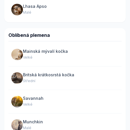
Lhasa Apso
Malé
Oblíbená plemena
Mainská mývalí kočka
Velké
Britská krátkosrstá kočka
Střední
Savannah
Velké
Munchkin
Malé