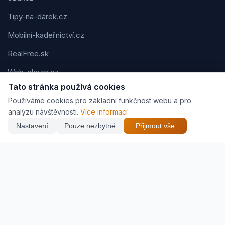
Tipy-na-dárek.cz
Mobilní-kadeřnictví.cz
RealFree.sk
Web-clever.cz
Tato stránka používá cookies
Kvízov.cz
Používáme cookies pro základní funkčnost webu a pro
Karavaning.net
analýzu návštěvnosti.
Více informací
Nastavení
Pouze nezbytné
Přijmout vše
CVčko.eu
Podmínky použití
Ochrana osobních údajů
Cookies
Jak vyděláváme (affiliate)
© 2026 Zveráč.cz. Všechna práva vyhrazena. | Vytvořil
Pavel
Jirouš