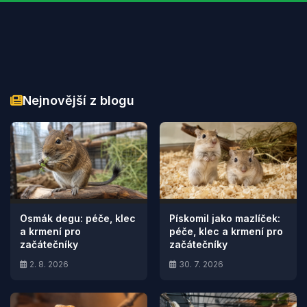
Nejnovější z blogu
Osmák degu: péče, klec
Pískomil jako mazlíček:
a krmení pro
péče, klec a krmení pro
začátečníky
začátečníky
2. 8. 2026
30. 7. 2026