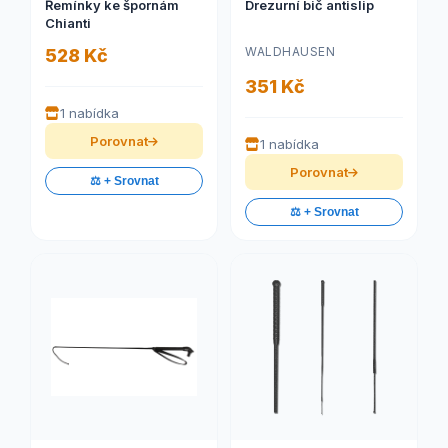
Řemínky ke špornám
Drezurní bič antislip
Chianti
WALDHAUSEN
528 Kč
351 Kč
1 nabídka
Porovnat
1 nabídka
Porovnat
⚖️ + Srovnat
⚖️ + Srovnat