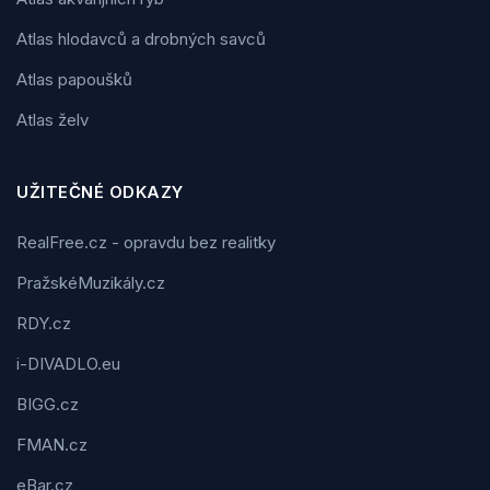
Atlas hlodavců a drobných savců
Atlas papoušků
Atlas želv
UŽITEČNÉ ODKAZY
RealFree.cz - opravdu bez realitky
PražskéMuzikály.cz
RDY.cz
i-DIVADLO.eu
BIGG.cz
FMAN.cz
eBar.cz