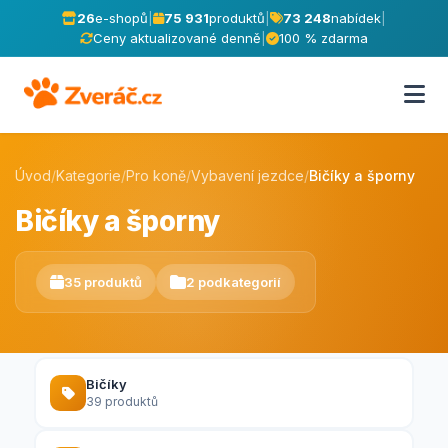
26
e-shopů
|
75 931
produktů
|
73 248
nabídek
|
Ceny aktualizované denně
|
100 % zdarma
Úvod
/
Kategorie
/
Pro koně
/
Vybavení jezdce
/
Bičíky a šporny
Bičíky a šporny
35 produktů
2 podkategorií
Bičíky
39 produktů