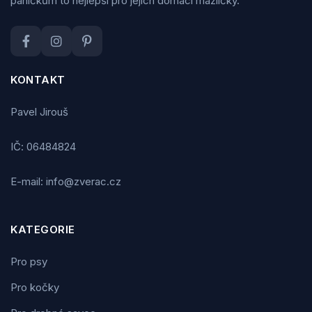
páníčkům to nejlepší pro jejich domácí mazlíčky.
KONTAKT
Pavel Jirouš
IČ: 06484824
E-mail: info@zverac.cz
KATEGORIE
Pro psy
Pro kočky