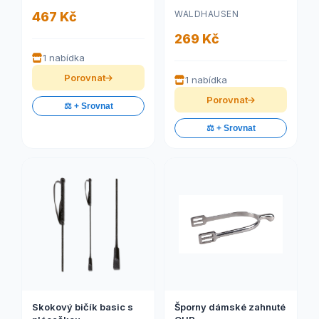
WALDHAUSEN
467 Kč
269 Kč
1 nabídka
Porovnat
1 nabídka
Porovnat
⚖️ + Srovnat
⚖️ + Srovnat
Skokový bičík basic s
Šporny dámské zahnuté