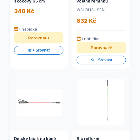
skokový 65 cm
včetně řemínků
WALDHAUSEN
340 Kč
832 Kč
1 nabídka
Porovnat
1 nabídka
Porovnat
⚖️ + Srovnat
⚖️ + Srovnat
Dětský bičík na koně
Bič reflexní