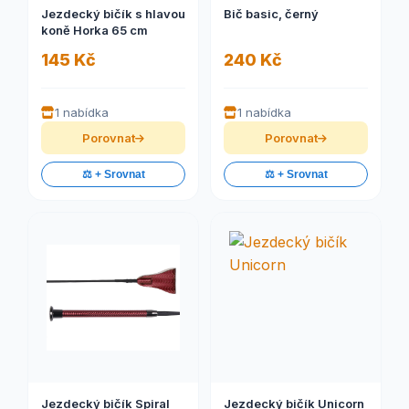
Jezdecký bičík s hlavou
Bič basic, černý
koně Horka 65 cm
145 Kč
240 Kč
1 nabídka
1 nabídka
Porovnat
Porovnat
⚖️ + Srovnat
⚖️ + Srovnat
Jezdecký bičík Spiral
Jezdecký bičík Unicorn