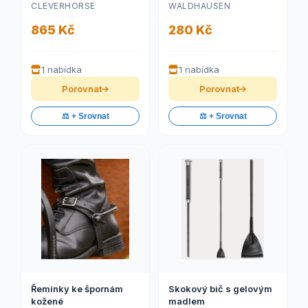
CLEVERHORSE
WALDHAUSEN
865 Kč
280 Kč
1 nabídka
1 nabídka
Porovnat
Porovnat
⚖️ + Srovnat
⚖️ + Srovnat
Řemínky ke špornám
Skokový bič s gelovým
kožené
madlem