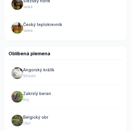
Slezský norik
Velké
Český teplokrevník
Velké
Oblíbená plemena
Angorský králík
Střední
Zakrslý beran
tiny
Belgický obr
Obří