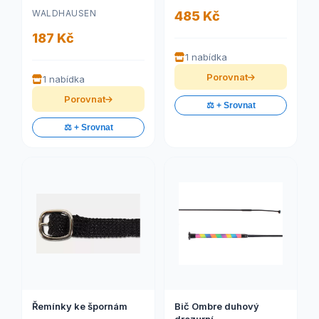
WALDHAUSEN
485 Kč
187 Kč
1 nabídka
Porovnat
1 nabídka
Porovnat
⚖️ + Srovnat
⚖️ + Srovnat
Řemínky ke špornám
Bič Ombre duhový