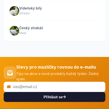
Vídeňský bílý
Střední
Český strakáč
Malé
Slevy pro mazlíčky rovnou do e-mailu
Tipy na akce a nové produkty každý týden. Žádný
spam.
Přihlásit se