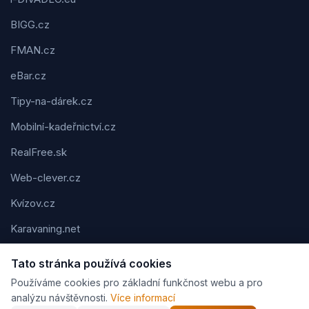
BIGG.cz
FMAN.cz
eBar.cz
Tipy-na-dárek.cz
Mobilní-kadeřnictví.cz
RealFree.sk
Web-clever.cz
Kvízov.cz
Karavaning.net
CVčko.eu
Tato stránka používá cookies
Používáme cookies pro základní funkčnost webu a pro
analýzu návštěvnosti.
Více informací