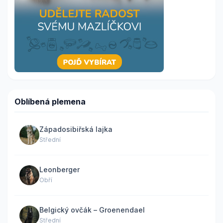
Oblíbená plemena
Západosibiřská lajka
Střední
Leonberger
Obří
Belgický ovčák – Groenendael
Střední