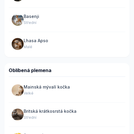
Basenji
Střední
Lhasa Apso
Malé
Oblíbená plemena
Mainská mývalí kočka
Velké
Britská krátkosrstá kočka
Střední