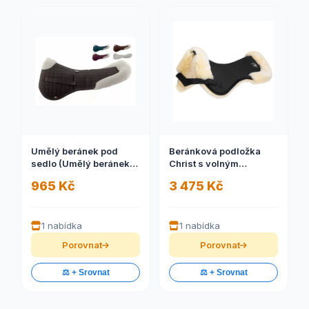
Umělý beránek pod
Beránková podložka
sedlo (Umělý beránek
Christ s volným
pod sedlo)
páteřním kanálem
965 Kč
3 475 Kč
1 nabídka
1 nabídka
Porovnat
Porovnat
⚖️ + Srovnat
⚖️ + Srovnat