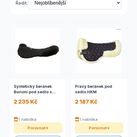
Řadit:
Syntetický beránek
Pravý beránek pod
Burioni pod sedlo s
sedlo HKM
gripem
2 235 Kč
2 187 Kč
1 nabídka
1 nabídka
Porovnat
Porovnat