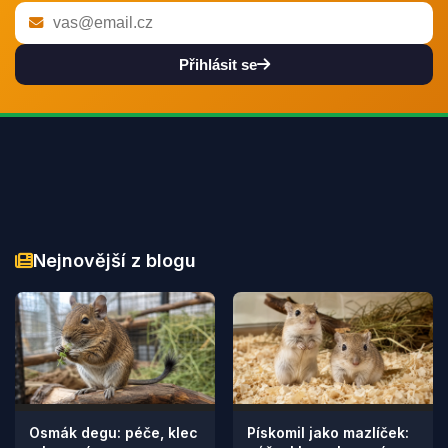
Přihlásit se
Nejnovější z blogu
Osmák degu: péče, klec
Pískomil jako mazlíček: