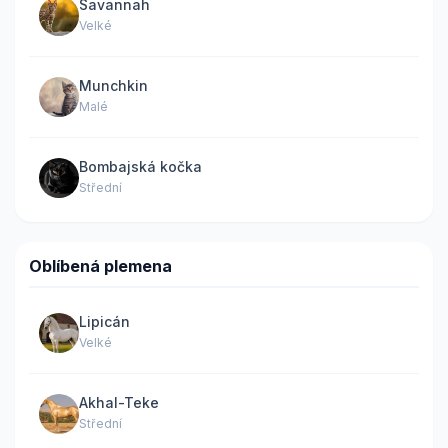
Savannah
Velké
Munchkin
Malé
Bombajská kočka
Střední
Oblíbená plemena
Lipicán
Velké
Akhal-Teke
Střední