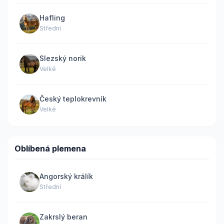
Hafling
Střední
Slezský norik
Velké
Český teplokrevník
Velké
Oblíbená plemena
Angorský králík
Střední
Zakrslý beran