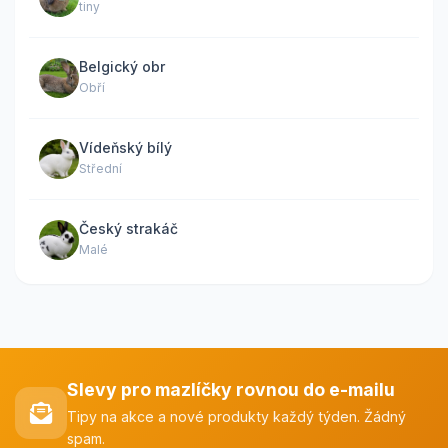
tiny
Belgický obr
Obří
Vídeňský bílý
Střední
Český strakáč
Malé
Slevy pro mazlíčky rovnou do e-mailu
Tipy na akce a nové produkty každý týden. Žádný
spam.