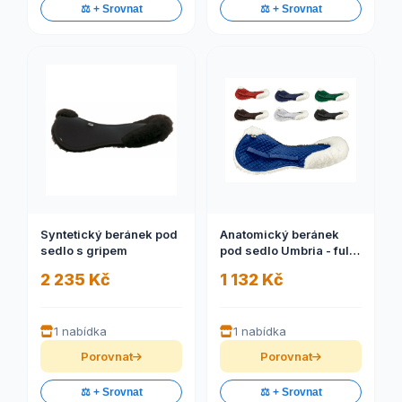
⚖️ + Srovnat
⚖️ + Srovnat
Syntetický beránek pod
Anatomický beránek
sedlo s gripem
pod sedlo Umbria - full
(Anatomický beránek
2 235 Kč
1 132 Kč
pod sedlo Umbria)
1 nabídka
1 nabídka
Porovnat
Porovnat
⚖️ + Srovnat
⚖️ + Srovnat