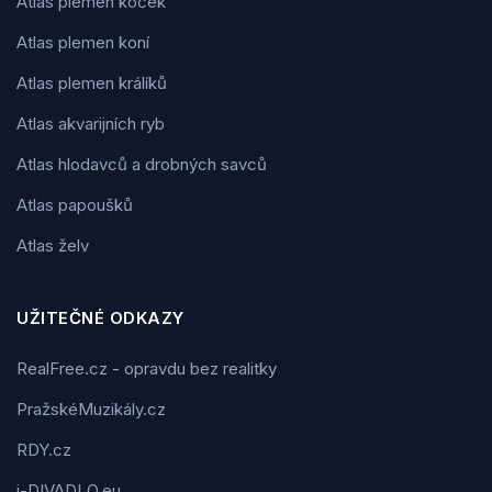
Atlas plemen koček
Atlas plemen koní
Atlas plemen králíků
Atlas akvarijních ryb
Atlas hlodavců a drobných savců
Atlas papoušků
Atlas želv
UŽITEČNÉ ODKAZY
RealFree.cz - opravdu bez realitky
PražskéMuzikály.cz
RDY.cz
i-DIVADLO.eu