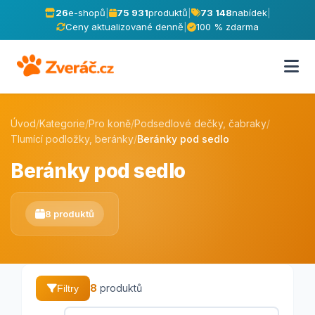
26
e-shopů
|
75 931
produktů
|
73 148
nabídek
|
Ceny aktualizované denně
|
100 % zdarma
Úvod
/
Kategorie
/
Pro koně
/
Podsedlové dečky, čabraky
/
Tlumící podložky, beránky
/
Beránky pod sedlo
Beránky pod sedlo
8 produktů
8
produktů
Filtry