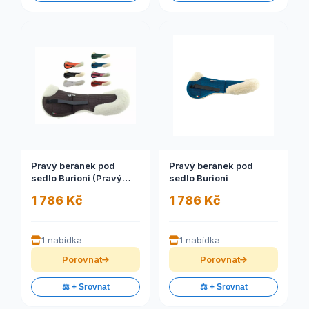
Pravý beránek pod
Pravý beránek pod
sedlo Burioni (Pravý
sedlo Burioni
beránek pod sedlo
1 786 Kč
1 786 Kč
Burioni)
1 nabídka
1 nabídka
Porovnat
Porovnat
⚖️ + Srovnat
⚖️ + Srovnat