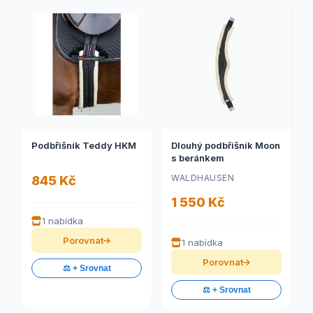
Podbřišník Teddy HKM
Dlouhý podbřišník Moon
s beránkem
WALDHAUSEN
845 Kč
1 550 Kč
1 nabídka
Porovnat
1 nabídka
Porovnat
⚖️ + Srovnat
⚖️ + Srovnat