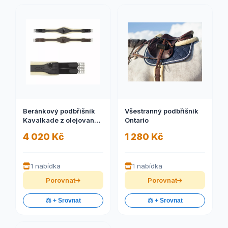
Beránkový podbřišník
Všestranný podbřišník
Kavalkade z olejované
Ontario
kůže
4 020 Kč
1 280 Kč
1 nabídka
1 nabídka
Porovnat
Porovnat
⚖️ + Srovnat
⚖️ + Srovnat