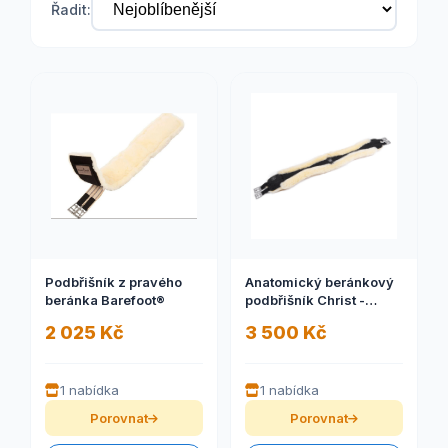
Řadit:
Podbřišník z pravého
Anatomický beránkový
beránka Barefoot®
podbřišník Christ -
dlouhý
2 025 Kč
3 500 Kč
1 nabídka
1 nabídka
Porovnat
Porovnat