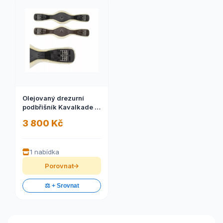
Olejovaný drezurní
podbřišník Kavalkade s
beránkem
3 800 Kč
1 nabídka
Porovnat
⚖️ + Srovnat