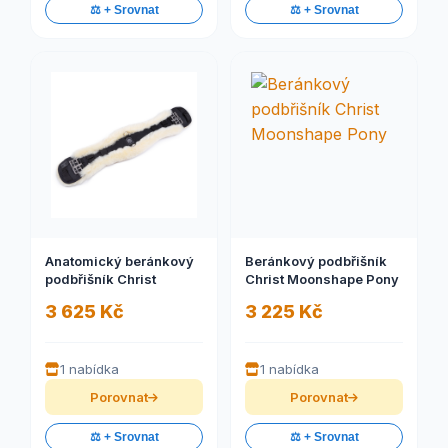
⚖️ + Srovnat
⚖️ + Srovnat
Anatomický beránkový
Beránkový podbřišník
podbřišník Christ
Christ Moonshape Pony
3 625 Kč
3 225 Kč
1 nabídka
1 nabídka
Porovnat
Porovnat
⚖️ + Srovnat
⚖️ + Srovnat