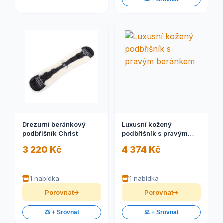
Drezurní beránkový
Luxusní kožený
podbřišník Christ
podbřišník s pravým
beránkem
3 220 Kč
4 374 Kč
1 nabídka
1 nabídka
Porovnat
Porovnat
⚖️ + Srovnat
⚖️ + Srovnat