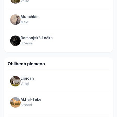
Velké
Munchkin
Malé
Bombajská kočka
Střední
Oblíbená plemena
Lipicán
Velké
Akhal-Teke
Střední