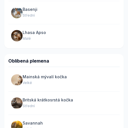
Basenji
Střední
Lhasa Apso
Malé
Oblíbená plemena
Mainská mývalí kočka
Velké
Britská krátkosrstá kočka
Střední
Savannah