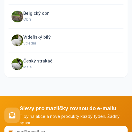
Belgický obr
Obří
Vídeňský bílý
Střední
Český strakáč
Malé
Slevy pro mazlíčky rovnou do e-mailu
Tipy na akce a nové produkty každý týden. Žádný
spam.