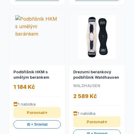
Podbřišník HKM s
Drezurní beránkový
umělým beránkem
podbřišník Waldhausen
WALDHAUSEN
1 184 Kč
2 589 Kč
1 nabídka
Porovnat
1 nabídka
Porovnat
⚖️ + Srovnat
⚖️ + Srovnat