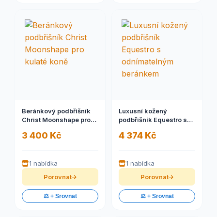
Beránkový podbřišník
Luxusní kožený
Christ Moonshape pro
podbřišník Equestro s
kulaté koně
odnímatelným
3 400 Kč
4 374 Kč
beránkem
1 nabídka
1 nabídka
Porovnat
Porovnat
⚖️ + Srovnat
⚖️ + Srovnat