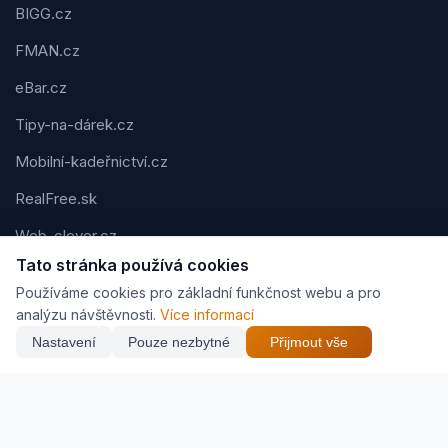
BIGG.cz
FMAN.cz
eBar.cz
Tipy-na-dárek.cz
Mobilní-kadeřnictví.cz
RealFree.sk
Web-clever.cz
Tato stránka používá cookies
Kvízov.cz
Používáme cookies pro základní funkčnost webu a pro
Karavaning.net
analýzu návštěvnosti.
Více informací
Nastavení
Pouze nezbytné
Přijmout vše
CVčko.eu