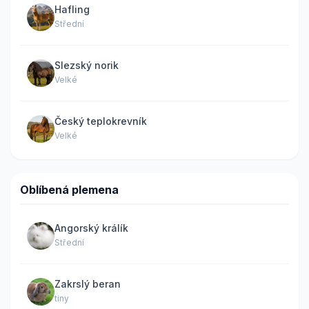
Hafling
Střední
Slezský norik
Velké
Český teplokrevník
Velké
Oblíbená plemena
Angorský králík
Střední
Zakrslý beran
tiny