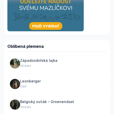
Oblíbená plemena
Západosibiřská lajka
Střední
Leonberger
Obří
Belgický ovčák – Groenendael
Střední