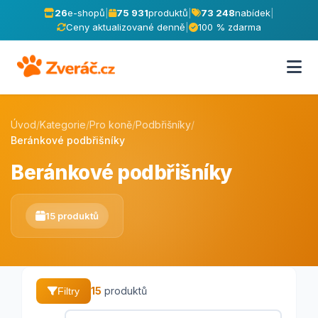
26
e-shopů
|
75 931
produktů
|
73 248
nabídek
|
Ceny aktualizované denně
|
100 % zdarma
Úvod
/
Kategorie
/
Pro koně
/
Podbřišníky
/
Beránkové podbřišníky
Beránkové podbřišníky
15 produktů
15
produktů
Filtry