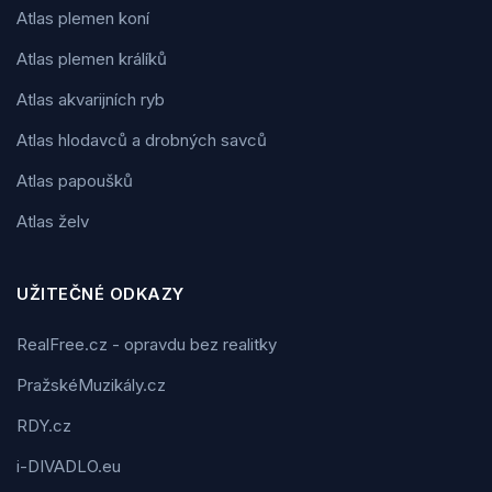
Atlas plemen koní
Atlas plemen králíků
Atlas akvarijních ryb
Atlas hlodavců a drobných savců
Atlas papoušků
Atlas želv
UŽITEČNÉ ODKAZY
RealFree.cz - opravdu bez realitky
PražskéMuzikály.cz
RDY.cz
i-DIVADLO.eu