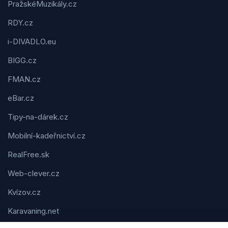
PražskéMuzikály.cz
RDY.cz
i-DIVADLO.eu
BIGG.cz
FMAN.cz
eBar.cz
Tipy-na-dárek.cz
Mobilní-kadeřnictví.cz
RealFree.sk
Web-clever.cz
Kvízov.cz
Karavaning.net