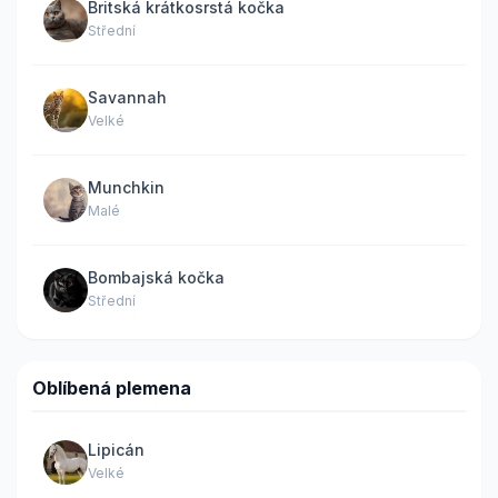
Britská krátkosrstá kočka
Střední
Savannah
Velké
Munchkin
Malé
Bombajská kočka
Střední
Oblíbená plemena
Lipicán
Velké