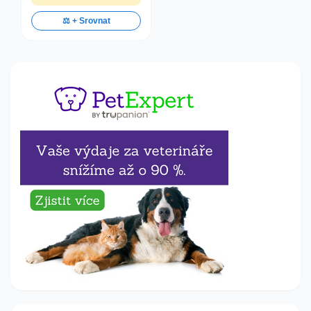
⚖️ + Srovnat