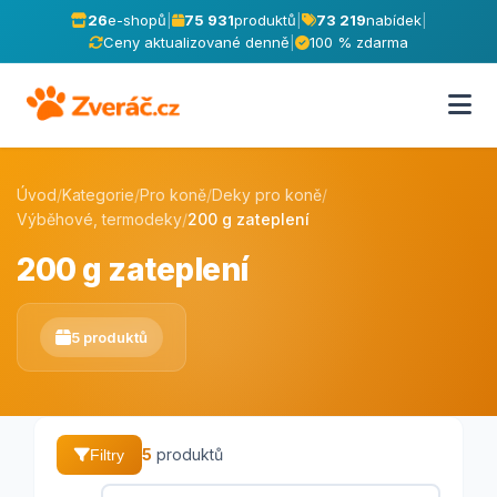
26
e-shopů
|
75 931
produktů
|
73 219
nabídek
|
Ceny aktualizované denně
|
100 % zdarma
Úvod
/
Kategorie
/
Pro koně
/
Deky pro koně
/
Výběhové, termodeky
/
200 g zateplení
200 g zateplení
5 produktů
5
produktů
Filtry