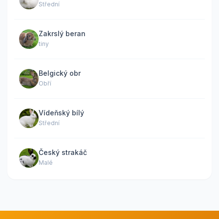
Střední
Zakrslý beran
tiny
Belgický obr
Obří
Vídeňský bílý
Střední
Český strakáč
Malé