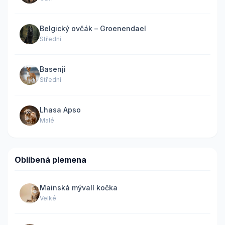
Belgický ovčák – Groenendael
Střední
Basenji
Střední
Lhasa Apso
Malé
Oblíbená plemena
Mainská mývalí kočka
Velké