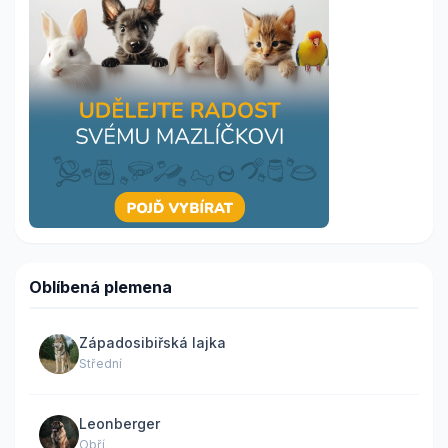
Oblíbená plemena
Západosibiřská lajka
Střední
Leonberger
Obří