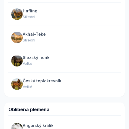
Hafling
Střední
Akhal-Teke
Střední
Slezský norik
Velké
Český teplokrevník
Velké
Oblíbená plemena
Angorský králík