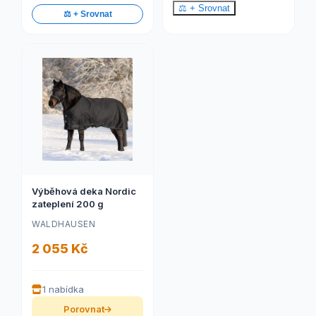
⚖️ + Srovnat
⚖️ + Srovnat
Výběhová deka Nordic
zateplení 200 g
WALDHAUSEN
2 055 Kč
1 nabídka
Porovnat