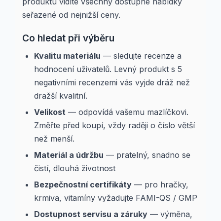
produktu vidíte všechny dostupné nabídky
seřazené od nejnižší ceny.
Co hledat při výběru
Kvalitu materiálu
— sledujte recenze a
hodnocení uživatelů. Levný produkt s 5
negativními recenzemi vás vyjde dráž než
dražší kvalitní.
Velikost
— odpovídá vašemu mazlíčkovi.
Změřte před koupí, vždy raději o číslo větší
než menší.
Materiál a údržbu
— pratelný, snadno se
čistí, dlouhá životnost
Bezpečnostní certifikáty
— pro hračky,
krmiva, vitamíny vyžadujte FAMI-QS / GMP
Dostupnost servisu a záruky
— výměna,