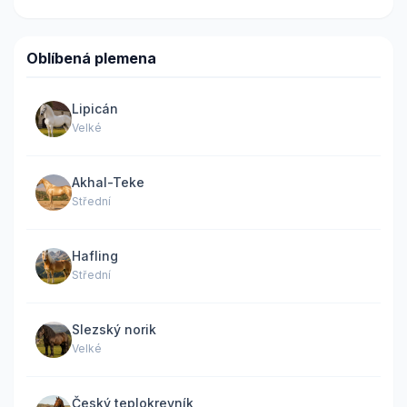
Oblíbená plemena
Lipicán
Velké
Akhal-Teke
Střední
Hafling
Střední
Slezský norik
Velké
Český teplokrevník