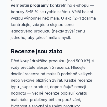
věrnostní programy
konkrétního e-shopu —
bonusy 5–15 % se rychle sečtou. Větší balení
vyjdou výhodněji než malá. U akcií 2+1 zdarma
kontrolujte, zda jde o stejnou cenu
jednotlivého produktu (někdy zvýší cenu
jednoho, aby „akce" měla smysl).
Recenze jsou zlato
Před koupí dražšího produktu (nad 500 Kč) si
vždy přečtěte alespoň 5 recenzí. Hledejte
detailní recenze od majitelů podobně velkých
nebo věkově blízkých zvířat. Krátké recenze
typu „super produkt, doporučuju" nemají
hodnotu — věcné recenze popisují kvalitu
materiálu, problémy během používání,
životnost a srovnání s jinými produkty.