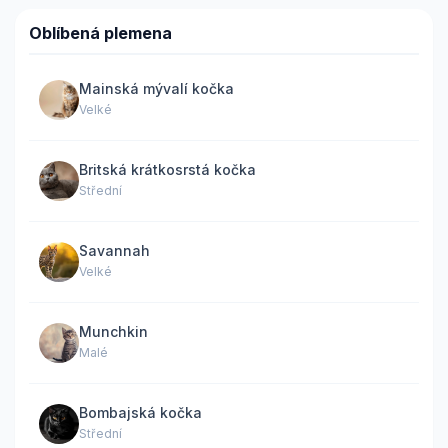
Oblíbená plemena
Mainská mývalí kočka
Velké
Britská krátkosrstá kočka
Střední
Savannah
Velké
Munchkin
Malé
Bombajská kočka
Střední