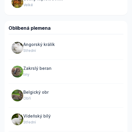
Velké
Oblíbená plemena
Angorský králík
Střední
Zakrslý beran
tiny
Belgický obr
Obří
Vídeňský bílý
Střední