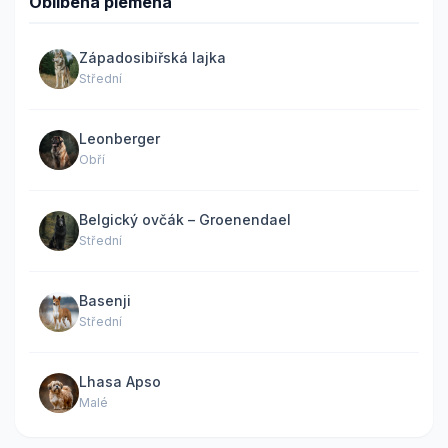
Oblíbená plemena
Západosibiřská lajka
Střední
Leonberger
Obří
Belgický ovčák – Groenendael
Střední
Basenji
Střední
Lhasa Apso
Malé