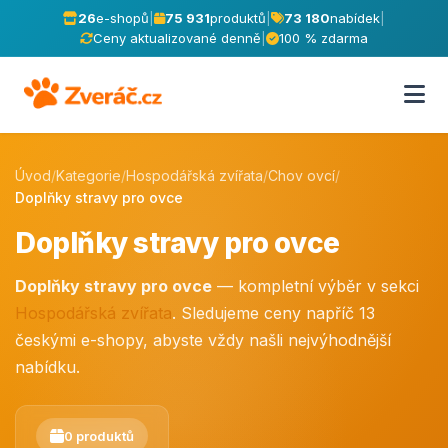
26
e-shopů
|
75 931
produktů
|
73 180
nabídek
|
Ceny aktualizované denně
|
100 % zdarma
Úvod
/
Kategorie
/
Hospodářská zvířata
/
Chov ovcí
/
Doplňky stravy pro ovce
Doplňky stravy pro ovce
Doplňky stravy pro ovce
— kompletní výběr v sekci
Hospodářská zvířata
. Sledujeme ceny napříč 13
českými e-shopy, abyste vždy našli nejvýhodnější
nabídku.
0 produktů