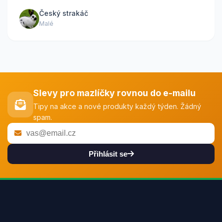
Český strakáč
Malé
Slevy pro mazlíčky rovnou do e-mailu
Tipy na akce a nové produkty každý týden. Žádný
spam.
Přihlásit se