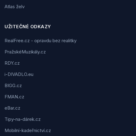
Atlas želv
UŽITEČNÉ ODKAZY
RealFree.cz - opravdu bez realitky
PražskéMuzikály.cz
RDY.cz
i-DIVADLO.eu
BIGG.cz
FMAN.cz
eBar.cz
Tipy-na-dárek.cz
Mobilní-kadeřnictví.cz