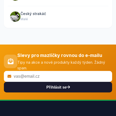
Český strakáč
Malé
Slevy pro mazlíčky rovnou do e-mailu
Tipy na akce a nové produkty každý týden. Žádný
spam.
Přihlásit se