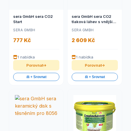
sera GmbH sera CO2
sera GmbH sera CO2
Start
tlaková láhev s vnějším
ventilem
SERA GMBH
SERA GMBH
777 Kč
2 609 Kč
1 nabídka
1 nabídka
Porovnat
Porovnat
⚖️ + Srovnat
⚖️ + Srovnat