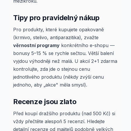
mezikroků.
Tipy pro pravidelný nákup
Pro produkty, které kupujete opakovaně
(krmivo, stelivo, antiparazitika), zvažte
věrnostní programy
konkrétního e-shopu —
bonusy 5–15 % se rychle sečtou. Větší balení
vyjdou výhodněji než malá. U akcií 2+1 zdarma
kontrolujte, zda jde o stejnou cenu
jednotlivého produktu (někdy zvýší cenu
jednoho, aby „akce" měla smysl).
Recenze jsou zlato
Před koupí dražšího produktu (nad 500 Kč) si
vždy přečtěte alespoň 5 recenzí. Hledejte
detailní recenze od majitelů podobně velkých