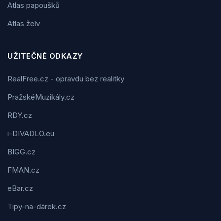
Atlas papoušků
Atlas želv
UŽITEČNÉ ODKAZY
RealFree.cz - opravdu bez realitky
PražskéMuzikály.cz
RDY.cz
i-DIVADLO.eu
BIGG.cz
FMAN.cz
eBar.cz
Tipy-na-dárek.cz