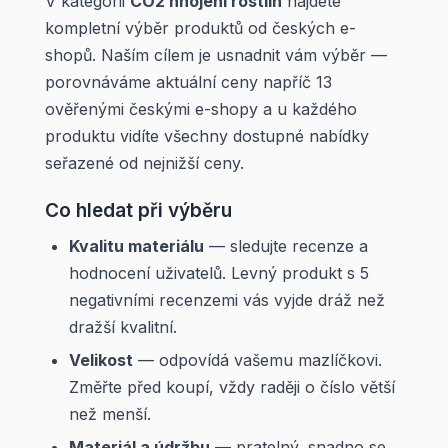
V kategorii
CO2 hnojení rostlin
najdete
kompletní výběr produktů od českých e-
shopů. Naším cílem je usnadnit vám výběr —
porovnáváme aktuální ceny napříč 13
ověřenými českými e-shopy a u každého
produktu vidíte všechny dostupné nabídky
seřazené od nejnižší ceny.
Co hledat při výběru
Kvalitu materiálu
— sledujte recenze a
hodnocení uživatelů. Levný produkt s 5
negativními recenzemi vás vyjde dráž než
dražší kvalitní.
Velikost
— odpovídá vašemu mazlíčkovi.
Změřte před koupí, vždy raději o číslo větší
než menší.
Materiál a údržbu
— pratelný, snadno se