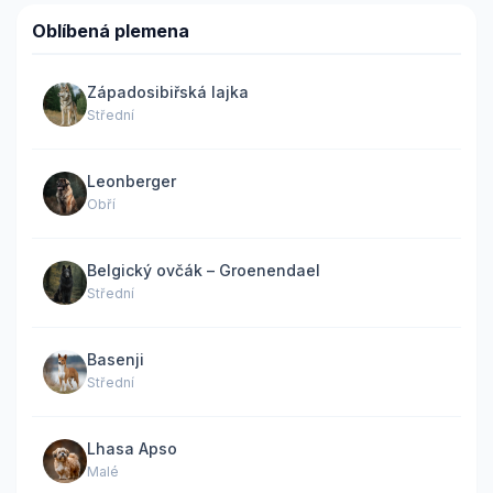
Oblíbená plemena
Západosibiřská lajka
Střední
Leonberger
Obří
Belgický ovčák – Groenendael
Střední
Basenji
Střední
Lhasa Apso
Malé