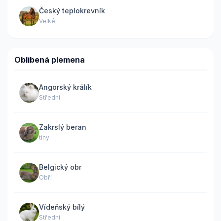
Český teplokrevník
Velké
Oblíbená plemena
Angorský králík
Střední
Zakrslý beran
tiny
Belgický obr
Obří
Vídeňský bílý
Střední