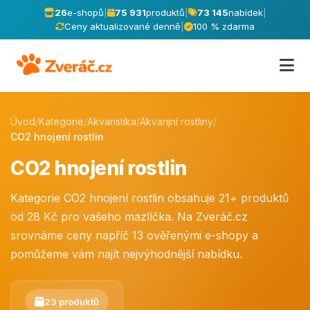
26
e-shopů
|
75 931
produktů
|
73 145
nabídek
|
Ceny aktualizované denně
|
100 % zdarma
Úvod
/
Kategorie
/
Akvaristika
/
Akvarijní rostliny
/
CO2 hnojení rostlin
CO2 hnojení rostlin
Kategorie CO2 hnojení rostlin obsahuje 21+ produktů
od 28 Kč pro vašeho mazlíčka. Na Zveráč.cz
srovnáme ceny napříč 13 ověřenými e-shopy a
pomůžeme vám najít nejvýhodnější nabídku.
23 produktů