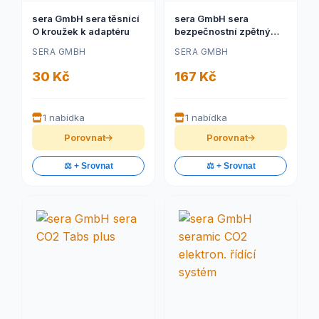
sera GmbH sera těsnící
sera GmbH sera
O kroužek k adaptéru
bezpečnostní zpětný
ventil rozebiratelný
SERA GMBH
SERA GMBH
30 Kč
167 Kč
1 nabídka
1 nabídka
Porovnat
Porovnat
⚖️ + Srovnat
⚖️ + Srovnat