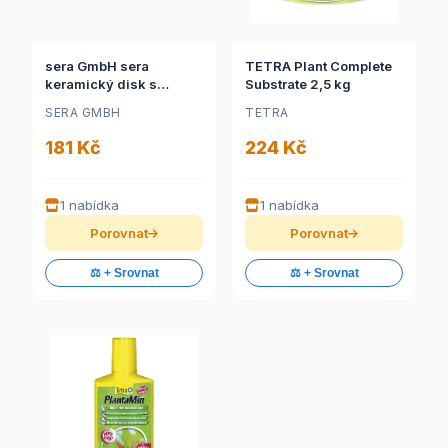
sera GmbH sera
TETRA Plant Complete
keramický disk s
Substrate 2,5 kg
těsněním pro 8056
SERA GMBH
TETRA
181 Kč
224 Kč
1 nabídka
1 nabídka
Porovnat
Porovnat
⚖️ + Srovnat
⚖️ + Srovnat