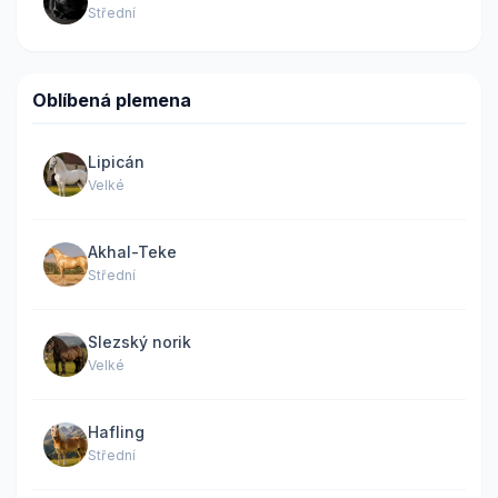
Střední
Oblíbená plemena
Lipicán
Velké
Akhal-Teke
Střední
Slezský norik
Velké
Hafling
Střední