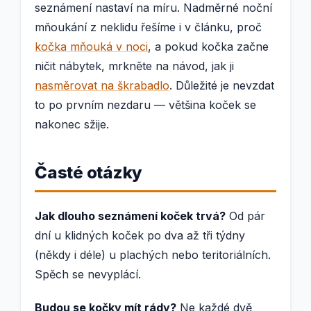
seznámení nastaví na míru. Nadměrné noční
mňoukání z neklidu řešíme i v článku, proč
kočka mňouká v noci
, a pokud kočka začne
ničit nábytek, mrkněte na návod, jak ji
nasměrovat na škrabadlo
. Důležité je nevzdat
to po prvním nezdaru — většina koček se
nakonec sžije.
Časté otázky
Jak dlouho seznámení koček trvá?
Od pár
dní u klidných koček po dva až tři týdny
(někdy i déle) u plachých nebo teritoriálních.
Spěch se nevyplácí.
Budou se kočky mít rády?
Ne každé dvě