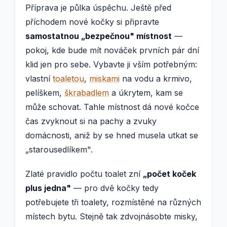
Příprava je půlka úspěchu. Ještě před
příchodem nové kočky si připravte
samostatnou „bezpečnou" místnost
—
pokoj, kde bude mít nováček prvních pár dní
klid jen pro sebe. Vybavte ji vším potřebným:
vlastní
toaletou
,
miskami
na vodu a krmivo,
pelíškem,
škrabadlem
a úkrytem, kam se
může schovat. Tahle místnost dá nové kočce
čas zvyknout si na pachy a zvuky
domácnosti, aniž by se hned musela utkat se
„starousedlíkem".
Zlaté pravidlo počtu toalet zní
„počet koček
plus jedna"
— pro dvě kočky tedy
potřebujete tři toalety, rozmístěné na různých
místech bytu. Stejně tak zdvojnásobte misky,