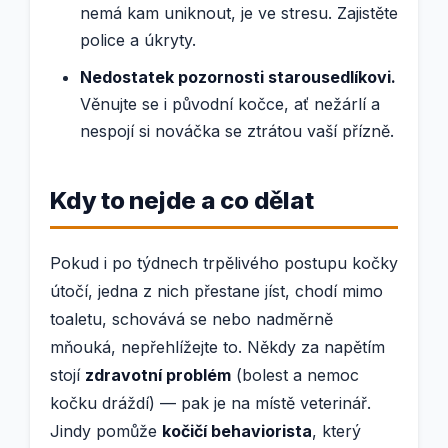
nemá kam uniknout, je ve stresu. Zajistěte
police a úkryty.
Nedostatek pozornosti starousedlíkovi.
Věnujte se i původní kočce, ať nežárlí a
nespojí si nováčka se ztrátou vaší přízně.
Kdy to nejde a co dělat
Pokud i po týdnech trpělivého postupu kočky
útočí, jedna z nich přestane jíst, chodí mimo
toaletu, schovává se nebo nadměrně
mňouká, nepřehlížejte to. Někdy za napětím
stojí
zdravotní problém
(bolest a nemoc
kočku dráždí) — pak je na místě veterinář.
Jindy pomůže
kočičí behaviorista
, který