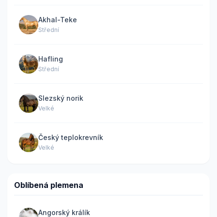
Akhal-Teke
Střední
Hafling
Střední
Slezský norik
Velké
Český teplokrevník
Velké
Oblíbená plemena
Angorský králík