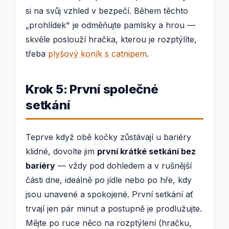
si na svůj vzhled v bezpečí. Během těchto
„prohlídek" je odměňujte pamlsky a hrou —
skvěle poslouží hračka, kterou je rozptýlíte,
třeba
plyšový koník s catnipem
.
Krok 5: První společné
setkání
Teprve když obě kočky zůstávají u bariéry
klidné, dovolte jim
první krátké setkání bez
bariéry
— vždy pod dohledem a v rušnější
části dne, ideálně po jídle nebo po hře, kdy
jsou unavené a spokojené. První setkání ať
trvají jen pár minut a postupně je prodlužujte.
Mějte po ruce něco na rozptýlení (hračku,