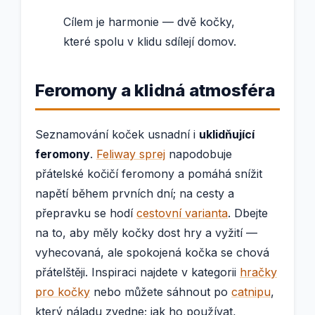
Cílem je harmonie — dvě kočky,
které spolu v klidu sdílejí domov.
Feromony a klidná atmosféra
Seznamování koček usnadní i
uklidňující
feromony
.
Feliway sprej
napodobuje
přátelské kočičí feromony a pomáhá snížit
napětí během prvních dní; na cesty a
přepravku se hodí
cestovní varianta
. Dbejte
na to, aby měly kočky dost hry a vyžití —
vyhecovaná, ale spokojená kočka se chová
přátelštěji. Inspiraci najdete v kategorii
hračky
pro kočky
nebo můžete sáhnout po
catnipu
,
který náladu zvedne; jak ho používat,