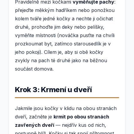
Pravidelně mezi kočkami
vyměňujte pachy
:
přejeďte měkkým hadříkem nebo ponožkou
kolem tváře jedné kočky a nechte ji očichat
druhé, prohoďte jim deky nebo pelíšky,
vyměňte místnosti (nováčka pusťte na chvíli
prozkoumat byt, zatímco starousedlík je v
jeho pokoji). Cílem je, aby si obě kočky
zvykly na pach té druhé jako na běžnou
součást domova.
Krok 3: Krmení u dveří
Jakmile jsou kočky v klidu na obou stranách
dveří, začněte je
krmit po obou stranách
zavřených dveří
— nejdřív kus od nich,
postupně blíž. Kočky si tak spojí přítomnost