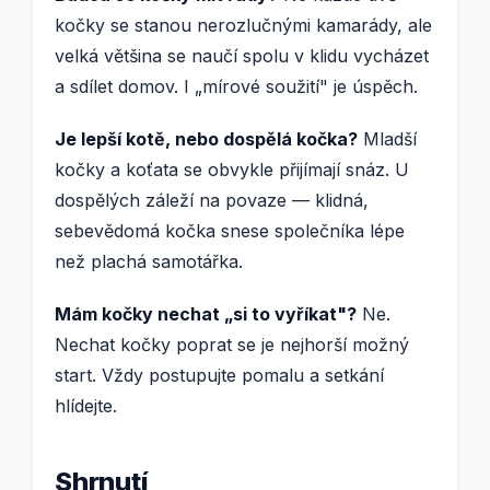
kočky se stanou nerozlučnými kamarády, ale
velká většina se naučí spolu v klidu vycházet
a sdílet domov. I „mírové soužití" je úspěch.
Je lepší kotě, nebo dospělá kočka?
Mladší
kočky a koťata se obvykle přijímají snáz. U
dospělých záleží na povaze — klidná,
sebevědomá kočka snese společníka lépe
než plachá samotářka.
Mám kočky nechat „si to vyříkat"?
Ne.
Nechat kočky poprat se je nejhorší možný
start. Vždy postupujte pomalu a setkání
hlídejte.
Shrnutí