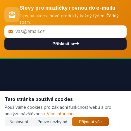
Slevy pro mazlíčky rovnou do e-mailu
Tipy na akce a nové produkty každý týden. Žádný
spam.
Přihlásit se
Tato stránka používá cookies
Nejnovější z blogu
Používáme cookies pro základní funkčnost webu a pro
analýzu návštěvnosti.
Více informací
Najdi nejlepší cenu z
26
e-shopů
Nastavení
Pouze nezbytné
Přijmout vše
×
🐱 Vše pro kočky →