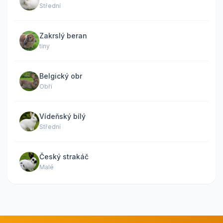
Střední
Zakrslý beran
tiny
Belgický obr
Obří
Vídeňský bílý
Střední
Český strakáč
Malé