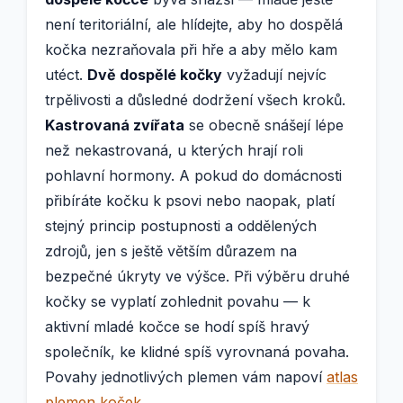
není teritoriální, ale hlídejte, aby ho dospělá
kočka nezraňovala při hře a aby mělo kam
utéct.
Dvě dospělé kočky
vyžadují nejvíc
trpělivosti a důsledné dodržení všech kroků.
Kastrovaná zvířata
se obecně snášejí lépe
než nekastrovaná, u kterých hrají roli
pohlavní hormony. A pokud do domácnosti
přibíráte kočku k psovi nebo naopak, platí
stejný princip postupnosti a oddělených
zdrojů, jen s ještě větším důrazem na
bezpečné úkryty ve výšce. Při výběru druhé
kočky se vyplatí zohlednit povahu — k
aktivní mladé kočce se hodí spíš hravý
společník, ke klidné spíš vyrovnaná povaha.
Povahy jednotlivých plemen vám napoví
atlas
plemen koček
.