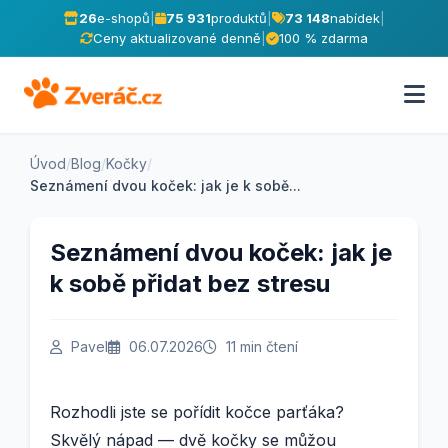
26
e-shopů
|
75 931
produktů
|
73 148
nabídek
|
Ceny aktualizované denně
|
100 % zdarma
Úvod
/
Blog
/
Kočky
/
Seznámení dvou koček: jak je k sobě...
Seznámení dvou koček: jak je
k sobě přidat bez stresu
Pavel
06.07.2026
11 min čtení
Rozhodli jste se pořídit kočce parťáka?
Skvělý nápad — dvě kočky se můžou