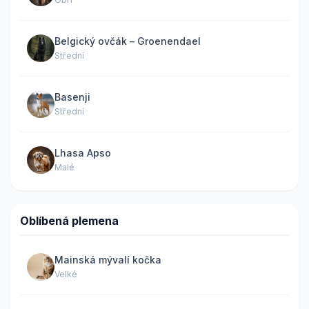
Belgický ovčák – Groenendael
Střední
Basenji
Střední
Lhasa Apso
Malé
Oblíbená plemena
Mainská mývalí kočka
Velké