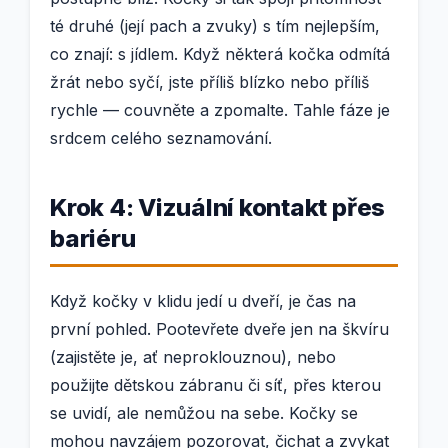
té druhé (její pach a zvuky) s tím nejlepším,
co znají: s jídlem. Když některá kočka odmítá
žrát nebo syčí, jste příliš blízko nebo příliš
rychle — couvněte a zpomalte. Tahle fáze je
srdcem celého seznamování.
Krok 4: Vizuální kontakt přes
bariéru
Když kočky v klidu jedí u dveří, je čas na
první pohled. Pootevřete dveře jen na škvíru
(zajistěte je, ať neproklouznou), nebo
použijte dětskou zábranu či síť, přes kterou
se uvidí, ale nemůžou na sebe. Kočky se
mohou navzájem pozorovat, čichat a zvykat