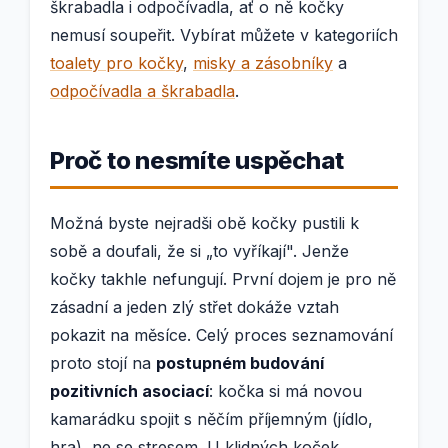
škrabadla i odpočívadla, ať o ně kočky
nemusí soupeřit. Vybírat můžete v kategoriích
toalety pro kočky
,
misky a zásobníky
a
odpočívadla a škrabadla
.
Proč to nesmíte uspěchat
Možná byste nejradši obě kočky pustili k
sobě a doufali, že si „to vyříkají". Jenže
kočky takhle nefungují. První dojem je pro ně
zásadní a jeden zlý střet dokáže vztah
pokazit na měsíce. Celý proces seznamování
proto stojí na
postupném budování
pozitivních asociací
: kočka si má novou
kamarádku spojit s něčím příjemným (jídlo,
hra), ne se stresem. U klidných koček