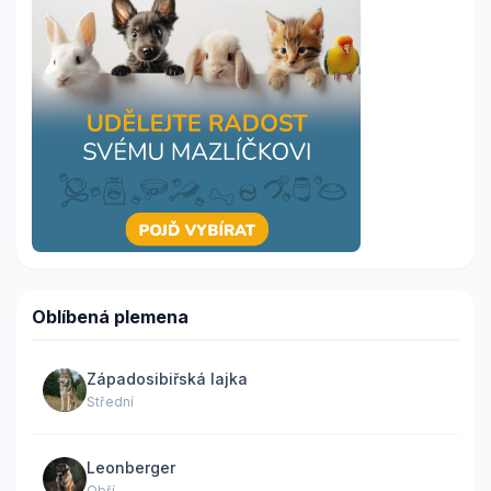
Oblíbená plemena
Západosibiřská lajka
Střední
Leonberger
Obří