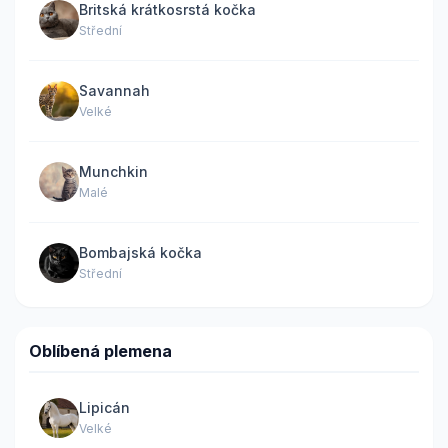
Britská krátkosrstá kočka
Střední
Savannah
Velké
Munchkin
Malé
Bombajská kočka
Střední
Oblíbená plemena
Lipicán
Velké