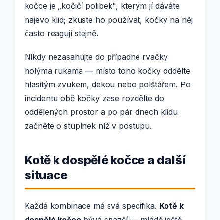
kočce je „kočičí polibek", kterým jí dáváte
najevo klid; zkuste ho používat, kočky na něj
často reagují stejně.
Nikdy nezasahujte do případné rvačky
holýma rukama — místo toho kočky oddělte
hlasitým zvukem, dekou nebo polštářem. Po
incidentu obě kočky zase rozdělte do
oddělených prostor a po pár dnech klidu
začněte o stupínek níž v postupu.
Kotě k dospělé kočce a další
situace
Každá kombinace má svá specifika.
Kotě k
dospělé kočce
bývá snazší — mládě ještě