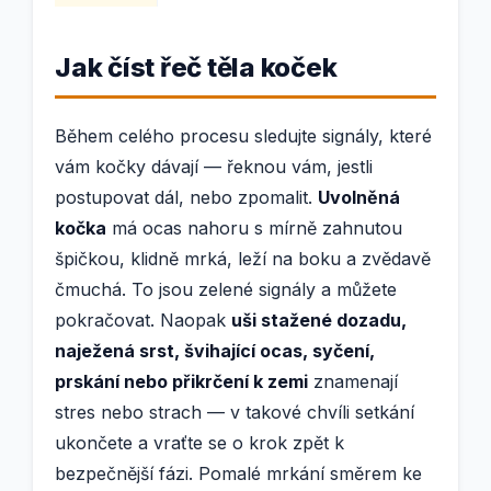
Jak číst řeč těla koček
Během celého procesu sledujte signály, které
vám kočky dávají — řeknou vám, jestli
postupovat dál, nebo zpomalit.
Uvolněná
kočka
má ocas nahoru s mírně zahnutou
špičkou, klidně mrká, leží na boku a zvědavě
čmuchá. To jsou zelené signály a můžete
pokračovat. Naopak
uši stažené dozadu,
naježená srst, švihající ocas, syčení,
prskání nebo přikrčení k zemi
znamenají
stres nebo strach — v takové chvíli setkání
ukončete a vraťte se o krok zpět k
bezpečnější fázi. Pomalé mrkání směrem ke