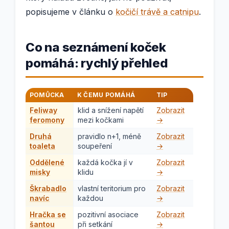
popisujeme v článku o
kočičí trávě a catnipu
.
Co na seznámení koček
pomáhá: rychlý přehled
POMŮCKA
K ČEMU POMÁHÁ
TIP
Feliway
klid a snížení napětí
Zobrazit
feromony
mezi kočkami
→
Druhá
pravidlo n+1, méně
Zobrazit
toaleta
soupeření
→
Oddělené
každá kočka jí v
Zobrazit
misky
klidu
→
Škrabadlo
vlastní teritorium pro
Zobrazit
navíc
každou
→
Hračka se
pozitivní asociace
Zobrazit
šantou
při setkání
→